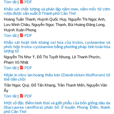
Tóm tắt
|
PDF
Khảo sát chất lượng và phân lập nấm men, nấm mốc từ cơm
rượu được sản xuất ở Thành phố Cần Thơ
Hoàng Tuấn Thanh, Huỳnh Quốc Huy, Nguyễn Thị Ngọc Anh,
Lưu Minh Châu, Nguyễn Ngọc Thạnh, Bùi Hoàng Đăng Long,
Huỳnh Xuân Phong
Tóm tắt
|
PDF
Khảo sát hoạt tính kháng oxi hóa của trolox, cysteamine và
phức hợp trolox-cysteamine bằng phương pháp tính toán hóa
lượng tử
Nguyễn Thị Như Ý, Đỗ Thị Tuyết Nhung, Lê Thanh Phước,
Phạm Vũ Nhật
Tóm tắt
|
PDF
Nhân in vitro lan hoàng thảo kèn (Dendrobium lituiflorum) từ
thể tiền chồi
Trần Ngọc Quý, Đỗ Tấn Khang, Trần Thanh Mến, Nguyễn Văn
Ây
Tóm tắt
|
PDF
Một số đặc điểm hình thái và giải phẫu của bốn giống dâu da
(Baccaurea ramiflora) phân bố ở huyện Phong Điền, thành
phố Cần Thơ