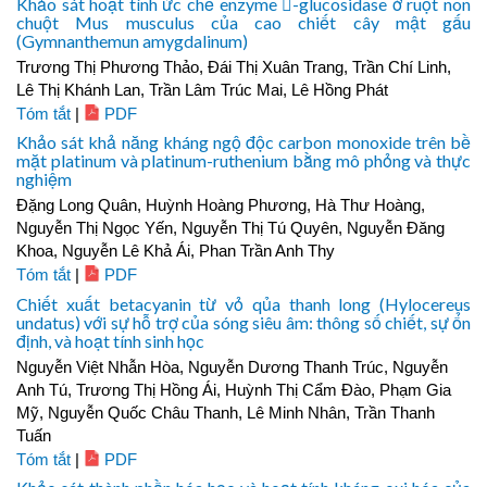
Khảo sát hoạt tính ức chế enzyme -glucosidase ở ruột non
chuột Mus musculus của cao chiết cây mật gấu
(Gymnanthemun amygdalinum)
Trương Thị Phương Thảo, Đái Thị Xuân Trang, Trần Chí Linh,
Lê Thị Khánh Lan, Trần Lâm Trúc Mai, Lê Hồng Phát
Tóm tắt
|
PDF
Khảo sát khả năng kháng ngộ độc carbon monoxide trên bề
mặt platinum và platinum-ruthenium bằng mô phỏng và thực
nghiệm
Đặng Long Quân, Huỳnh Hoàng Phương, Hà Thư Hoàng,
Nguyễn Thị Ngọc Yến, Nguyễn Thị Tú Quyên, Nguyễn Đăng
Khoa, Nguyễn Lê Khả Ái, Phan Trần Anh Thy
Tóm tắt
|
PDF
Chiết xuất betacyanin từ vỏ qủa thanh long (Hylocereus
undatus) với sự hỗ trợ của sóng siêu âm: thông số chiết, sự ổn
định, và hoạt tính sinh học
Nguyễn Việt Nhẫn Hòa, Nguyễn Dương Thanh Trúc, Nguyễn
Anh Tú, Trương Thị Hồng Ái, Huỳnh Thị Cẩm Đào, Phạm Gia
Mỹ, Nguyễn Quốc Châu Thanh, Lê Minh Nhân, Trần Thanh
Tuấn
Tóm tắt
|
PDF