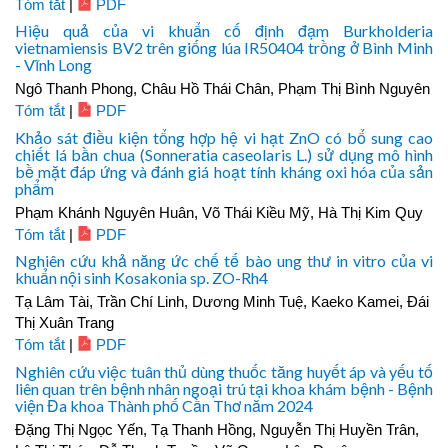
Tóm tắt
|
PDF
Hiệu quả của vi khuẩn cố định đạm Burkholderia
vietnamiensis BV2 trên giống lúa IR50404 trồng ở Bình Minh
- Vĩnh Long
Ngô Thanh Phong, Châu Hồ Thái Chân, Phạm Thị Bình Nguyên
Tóm tắt
|
PDF
Khảo sát điều kiện tổng hợp hệ vi hạt ZnO có bổ sung cao
chiết lá bần chua (Sonneratia caseolaris L.) sử dụng mô hình
bề mặt đáp ứng và đánh giá hoạt tính kháng oxi hóa của sản
phẩm
Phạm Khánh Nguyên Huân, Võ Thái Kiều Mỹ, Hà Thị Kim Quy
Tóm tắt
|
PDF
Nghiên cứu khả năng ức chế tế bào ung thư in vitro của vi
khuẩn nội sinh Kosakonia sp. ZO-Rh4
Tạ Lâm Tài, Trần Chí Linh, Dương Minh Tuệ, Kaeko Kamei, Đái
Thị Xuân Trang
Tóm tắt
|
PDF
Nghiên cứu việc tuân thủ dùng thuốc tăng huyết áp và yếu tố
liên quan trên bệnh nhân ngoại trú tại khoa khám bệnh - Bệnh
viện Đa khoa Thành phố Cần Thơ năm 2024
Đặng Thị Ngọc Yến, Tạ Thanh Hồng, Nguyễn Thị Huyền Trân,