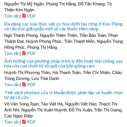
Nguyễn Thị Mỹ Ngân, Phùng Thị Hằng, Đỗ Tấn Khang, Tô
Thiện Kim Ngân
Tóm tắt
|
PDF
Đa dạng các loài thực vật có hoa dưới tán rừng ở Kon Plông
và cấu trúc giải phẫu một số cây thuốc tiềm năng
Ngô Thanh Phong, Nguyễn Thiên Thiện, Trần Bảo Toàn, Phan
Thành Đạt, Huỳnh Phong Phúc, Trần Thanh Mến, Nguyễn Trọng
Hồng Phúc, Phùng Thị Hằng
Tóm tắt
|
PDF
Ảnh hưởng của phương pháp trích ly đến hoạt tính chống oxy
hóa của cao chiết từ vỏ quả của bốn giống cam
Huỳnh Thị Phương Thảo, Hà Thanh Toàn, Trần Chí Nhân, Châu
Trùng Dương, Lưu Thái Danh
Tóm tắt
|
PDF
Tinh sạch phytase của vi khuẩn được phân lập và tuyển chọn
từ dạ cỏ cừu
Võ Văn Song Toàn, Tào Việt Hà, Nguyễn Việt Hào, Thạch Thị
Ánh Nhi, Nguyễn Thị Xuân Huỳnh, Đỗ Thị Xuân, Trần Thị Giang,
Cao Ngọc Điệp
Tóm tắt
|
PDF