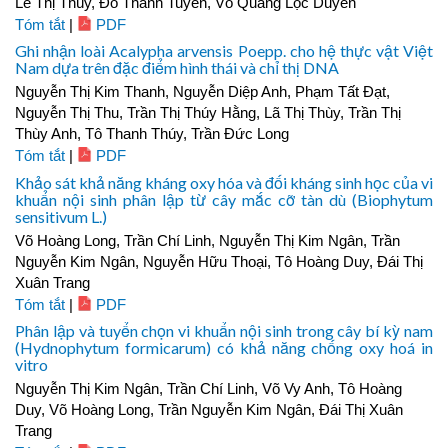
Lê Thị Thúy, Đỗ Thanh Tuyền, Võ Quang Lộc Duyên
Tóm tắt
|
PDF
Ghi nhận loài Acalypha arvensis Poepp. cho hệ thực vật Việt
Nam dựa trên đặc điểm hình thái và chỉ thị DNA
Nguyễn Thị Kim Thanh, Nguyễn Diệp Anh, Phạm Tất Đạt,
Nguyễn Thị Thu, Trần Thị Thúy Hằng, Lã Thị Thùy, Trần Thị
Thùy Anh, Tô Thanh Thúy, Trần Đức Long
Tóm tắt
|
PDF
Khảo sát khả năng kháng oxy hóa và đối kháng sinh học của vi
khuẩn nội sinh phân lập từ cây mắc cỡ tàn dù (Biophytum
sensitivum L.)
Võ Hoàng Long, Trần Chí Linh, Nguyễn Thị Kim Ngân, Trần
Nguyễn Kim Ngân, Nguyễn Hữu Thoại, Tô Hoàng Duy, Đái Thị
Xuân Trang
Tóm tắt
|
PDF
Phân lập và tuyển chọn vi khuẩn nội sinh trong cây bí kỳ nam
(Hydnophytum formicarum) có khả năng chống oxy hoá in
vitro
Nguyễn Thị Kim Ngân, Trần Chí Linh, Võ Vy Anh, Tô Hoàng
Duy, Võ Hoàng Long, Trần Nguyễn Kim Ngân, Đái Thị Xuân
Trang