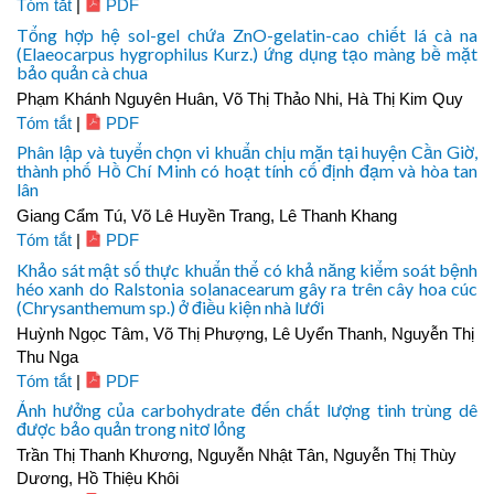
Tóm tắt
|
PDF
Tổng hợp hệ sol-gel chứa ZnO-gelatin-cao chiết lá cà na
(Elaeocarpus hygrophilus Kurz.) ứng dụng tạo màng bề mặt
bảo quản cà chua
Phạm Khánh Nguyên Huân, Võ Thị Thảo Nhi, Hà Thị Kim Quy
Tóm tắt
|
PDF
Phân lập và tuyển chọn vi khuẩn chịu mặn tại huyện Cần Giờ,
thành phố Hồ Chí Minh có hoạt tính cố định đạm và hòa tan
lân
Giang Cẩm Tú, Võ Lê Huyền Trang, Lê Thanh Khang
Tóm tắt
|
PDF
Khảo sát mật số thực khuẩn thể có khả năng kiểm soát bệnh
héo xanh do Ralstonia solanacearum gây ra trên cây hoa cúc
(Chrysanthemum sp.) ở điều kiện nhà lưới
Huỳnh Ngọc Tâm, Võ Thị Phượng, Lê Uyển Thanh, Nguyễn Thị
Thu Nga
Tóm tắt
|
PDF
Ảnh hưởng của carbohydrate đến chất lượng tinh trùng dê
được bảo quản trong nitơ lỏng
Trần Thị Thanh Khương, Nguyễn Nhật Tân, Nguyễn Thị Thùy
Dương, Hồ Thiệu Khôi