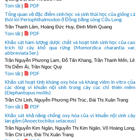
Tóm tắt
|
PDF
Tổng quan về đặc điểm sinh học và sinh thái học của giống cá
thòi lòi Periophthalmodon ở Đồng bằng sông Cửu Long
Trần Thanh Lâm, Hoàng Đức Huy, Đinh Minh Quang
Tóm tắt
|
PDF
Khảo sát hàm lượng dược chất và hoạt tính sinh học của cao
trích từ cây khổ qua rừng (Momordica charantia var.
abbreviata Ser.)
Trần Nguyễn Phương Lam, Đỗ Tấn Khang, Trần Thanh Mến, Lê
Thị Diễm Ái, Trần Ngọc Quý
Tóm tắt
|
PDF
Khảo sát hoạt tính kháng oxy hóa và kháng viêm in vitro của
các dòng vi khuẩn nội sinh trong cây cúc chỉ thiên mềm
(Elephantopus mollis)
Trần Chí Linh, Nguyễn Phương Phi Trúc, Đái Thị Xuân Trang
Tóm tắt
|
PDF
Khảo sát khả năng chống oxy hóa của vi khuẩn nội sinh cây
lan gấm (Anoectochilus setaceus)
Trần Nguyễn Kim Ngân, Nguyễn Thị Kim Ngân, Võ Hoàng Long,
Trần Chí Linh, Đái Thị Xuân Trang