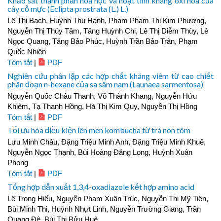
Khảo sát thành phần hóa học và hoạt tính kháng oxi hóa của
cây cỏ mực (Eclipta prostrata (L.) L.)
Lê Thị Bạch, Huỳnh Thu Hạnh, Phạm Phạm Thị Kim Phượng,
Nguyễn Thị Thúy Tâm, Tăng Huỳnh Chi, Lê Thị Diễm Thùy, Lê
Ngọc Quang, Tăng Bảo Phúc, Huỳnh Trần Bảo Trân, Phạm
Quốc Nhiên
Tóm tắt
|
PDF
Nghiên cứu phân lập các hợp chất kháng viêm từ cao chiết
phân đoạn n-hexane của sa sâm nam (Launaea sarmentosa)
Nguyễn Quốc Châu Thanh, Võ Thành Khang, Nguyễn Hửu
Khiêm, Tạ Thanh Hồng, Hà Thị Kim Quy, Nguyễn Thị Hồng
Tóm tắt
|
PDF
Tối ưu hóa điều kiện lên men kombucha từ trà nõn tôm
Lưu Minh Châu, Đặng Triệu Minh Anh, Đặng Triệu Minh Khuê,
Nguyễn Ngọc Thạnh, Bùi Hoàng Đăng Long, Huỳnh Xuân
Phong
Tóm tắt
|
PDF
Tổng hợp dẫn xuất 1,3,4-oxadiazole kết hợp amino acid
Lê Trọng Hiếu, Nguyễn Phạm Xuân Trúc, Nguyễn Thị Mỹ Tiên,
Bùi Minh Thi, Huỳnh Nhựt Linh, Nguyễn Trường Giang, Trần
Quang Đệ, Bùi Thị Bửu Huê