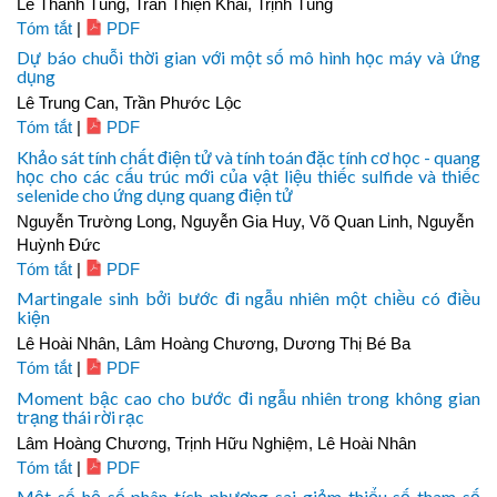
Lê Thanh Tùng, Trần Thiện Khải, Trịnh Tùng
Tóm tắt
|
PDF
Dự báo chuỗi thời gian với một số mô hình học máy và ứng
dụng
Lê Trung Can, Trần Phước Lộc
Tóm tắt
|
PDF
Khảo sát tính chất điện tử và tính toán đặc tính cơ học - quang
học cho các cấu trúc mới của vật liệu thiếc sulfide và thiếc
selenide cho ứng dụng quang điện tử
Nguyễn Trường Long, Nguyễn Gia Huy, Võ Quan Linh, Nguyễn
Huỳnh Đức
Tóm tắt
|
PDF
Martingale sinh bởi bước đi ngẫu nhiên một chiều có điều
kiện
Lê Hoài Nhân, Lâm Hoàng Chương, Dương Thị Bé Ba
Tóm tắt
|
PDF
Moment bậc cao cho bước đi ngẫu nhiên trong không gian
trạng thái rời rạc
Lâm Hoàng Chương, Trịnh Hữu Nghiệm, Lê Hoài Nhân
Tóm tắt
|
PDF
Một số hệ số phân tích phương sai giảm thiểu số tham số