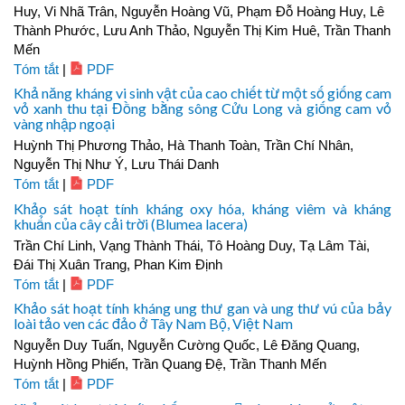
Huy, Vi Nhã Trân, Nguyễn Hoàng Vũ, Phạm Đỗ Hoàng Huy, Lê
Thành Phước, Lưu Anh Thảo, Nguyễn Thị Kim Huê, Trần Thanh
Mến
Tóm tắt
|
PDF
Khả năng kháng vi sinh vật của cao chiết từ một số giống cam
vỏ xanh thu tại Đồng bằng sông Cửu Long và giống cam vỏ
vàng nhập ngoại
Huỳnh Thị Phương Thảo, Hà Thanh Toàn, Trần Chí Nhân,
Nguyễn Thị Như Ý, Lưu Thái Danh
Tóm tắt
|
PDF
Khảo sát hoạt tính kháng oxy hóa, kháng viêm và kháng
khuẩn của cây cải trời (Blumea lacera)
Trần Chí Linh, Vạng Thành Thái, Tô Hoàng Duy, Tạ Lâm Tài,
Đái Thị Xuân Trang, Phan Kim Định
Tóm tắt
|
PDF
Khảo sát hoạt tính kháng ung thư gan và ung thư vú của bảy
loài tảo ven các đảo ở Tây Nam Bộ, Việt Nam
Nguyễn Duy Tuấn, Nguyễn Cường Quốc, Lê Đăng Quang,
Huỳnh Hồng Phiến, Trần Quang Đệ, Trần Thanh Mến
Tóm tắt
|
PDF