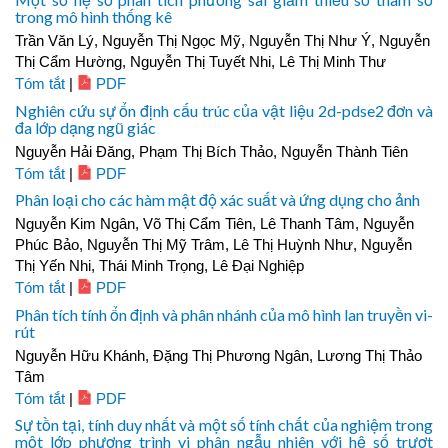
trong mô hình thống kê
Trần Văn Lý, Nguyễn Thị Ngọc Mỹ, Nguyễn Thị Như Ý, Nguyễn
Thị Cẩm Hường, Nguyễn Thị Tuyết Nhi, Lê Thị Minh Thư
Tóm tắt
|
PDF
Nghiên cứu sự ổn định cấu trúc của vật liệu 2d-pdse2 đơn và
đa lớp dạng ngũ giác
Nguyễn Hải Đăng, Phạm Thị Bích Thảo, Nguyễn Thành Tiên
Tóm tắt
|
PDF
Phân loại cho các hàm mật độ xác suất và ứng dụng cho ảnh
Nguyễn Kim Ngân, Võ Thị Cẩm Tiên, Lê Thanh Tâm, Nguyễn
Phúc Bảo, Nguyễn Thị Mỹ Trâm, Lê Thị Huỳnh Như, Nguyễn
Thị Yến Nhi, Thái Minh Trọng, Lê Đại Nghiệp
Tóm tắt
|
PDF
Phân tích tính ổn định và phân nhánh của mô hình lan truyền vi-
rút
Nguyễn Hữu Khánh, Đặng Thị Phương Ngân, Lương Thị Thảo
Tâm
Tóm tắt
|
PDF
Sự tồn tại, tính duy nhất và một số tính chất của nghiệm trong
một lớp phương trình vi phân ngẫu nhiên với hệ số trượt