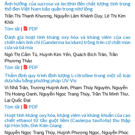
Ảnh hưởng của sucrose và lecithin đến chất lượng tinh trùng
thỏ đen Việt Nam bảo quản trong nitơ lỏng
Trần Thị Thanh Khương, Nguyễn Lâm Khánh Duy, Lê Thị Kim
Khôi
Tóm tắt
|
PDF
Đánh giá hoạt tính kháng oxy hóa và kháng viêm của cao
chiết nấm linh chi (Ganderma lucidum) trồng trên cơ chất mùn
cưa và bã mía
Ngô Thị Cẩm Tú, Huỳnh Kim Yến, Quách Bích Trân, Trần
Phương Thảo
Tóm tắt
|
PDF
Thẩm định quy trình định lượng L-citrulline trong một số loại
dưa hấu bằng phương pháp UV-Vis
Vi Nhã Trân, Trương Huỳnh Anh, Phạm Thúy Nguyên, Nguyễn
Thị Hoàng Oanh, Nguyễn Ngọc Trang Thùy, Trần Thị Minh Thư,
Lại Quốc Đạt
Tóm tắt
|
PDF
Hoạt tính kháng oxy hóa, kháng viêm và kháng khuẩn của cao
chiết ethanol từ tảo guột liềm (Caulerpa taxifolia) thu thập
tại Hòn Sơn, tỉnh Kiên Giang
Nguyễn Ngọc Trang Thùy, Huỳnh Phương Ngọc, Nguyễn Phúc