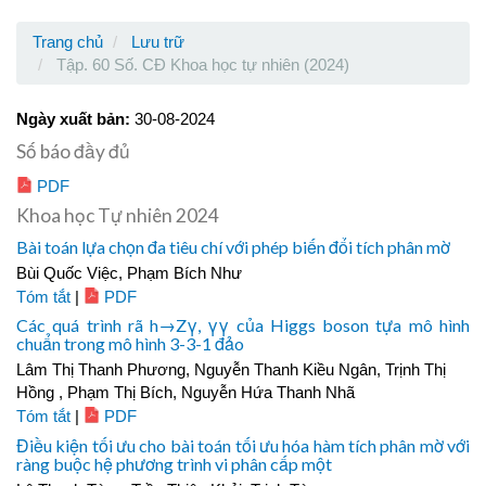
Trang chủ
Lưu trữ
Tập. 60 Số. CĐ Khoa học tự nhiên (2024)
Ngày xuất bản:
30-08-2024
Số báo đầy đủ
PDF
Khoa học Tự nhiên 2024
Bài toán lựa chọn đa tiêu chí với phép biến đổi tích phân mờ
Bùi Quốc Việc, Phạm Bích Như
Tóm tắt
|
PDF
Các quá trình rã h→Zγ, γγ của Higgs boson tựa mô hình
chuẩn trong mô hình 3-3-1 đảo
Lâm Thị Thanh Phương, Nguyễn Thanh Kiều Ngân, Trịnh Thị
Hồng , Phạm Thị Bích, Nguyễn Hứa Thanh Nhã
Tóm tắt
|
PDF
Điều kiện tối ưu cho bài toán tối ưu hóa hàm tích phân mờ với
ràng buộc hệ phương trình vi phân cấp một