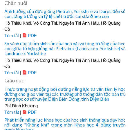
Chăn nuôi
Ảnh hưởng của đực giống Pietrain, Yorkshire và Duroc đến số
con, tăng trưởng và tỷ lệ chết trước cai sữa ở heo con
Hồ Thiệu Khôi, Võ Công Thi, Nguyễn Thị Ánh Hậu, Hồ Quảng
Đồ
Tóm tắt
|
PDF
So sánh đặc điểm sinh sản của heo nái và tăng trưởng của heo
con giữa tổ hợp giống nái Pietrain x (Landrace x Yorkshire) và
Landrace x Yorkshire
Hồ Thiệu Khôi, Võ Công Thi, Nguyễn Thị Ánh Hậu, Hồ Quảng
Đồ
Tóm tắt
|
PDF
Giáo dục
Thực trạng hoạt động bồi dưỡng năng lực tư vấn tâm lý học
đường cho giáo viên tại các trường phổ thông dân tộc bán trú
trung học cơ sở huyện Điện Biên Đông, tỉnh Điện Biên
Phí Đình Khương
Tóm tắt
|
PDF
Phát triển năng lực khoa học của học sinh thông qua dạy học
nội dung "Không khí" trong môn Khoa học 4 bằng truyện
tranh khoa học