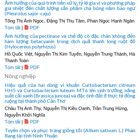
Ảnh hưởng của quá trình tiền xử lý, tỷ lệ gia vị và phương pháp
gia nhiệt đến chất lượng sản phẩm chà bông nấm bào ngư
(Pleurotus sajor-caju)
Tống Thị Ánh Ngọc, Đặng Thị Thu Tâm, Phan Ngọc Hạnh Ngân
Tóm tắt
|
PDF
Ảnh hưởng của pectinase và chế độ cô đặc chân không đến
hàm lượng betacyanin trong dịch quả thanh long ruột đỏ
(Hylocereus polyrhizus)
Hồ Quốc Việt, Nguyễn Thị Kim Tuyến, Nguyễn Trung Thành, Hà
Thanh Toàn
Tóm tắt
|
PDF
Nông nghiệp
Hiệu quả của hai dòng vi khuẩn Curtobacterium citreum
HH5 và Curtobacterium luteum MT6 lên sinh trưởng, năng
suất cải xanh (Brassica juncea) và đặc tính đất ở thực tế đồng
ruộng tại thành phố Cần Thơ
Châu Thị Anh Thy, Nguyễn Thị Kiều Oanh, Trần Trung Hừng,
Nguyễn Khởi Nghĩa
Tóm tắt
|
PDF
Tuyển chọn và phục tráng giống tỏi (Allium sativum L.) Phan
Rang tại tỉnh Ninh Thuận