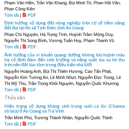
Phạm Văn Hiền, Trần Văn Khang, Bùi Minh Trí, Phan Hải Văn,
Phan Công Kiên
Tóm tắt
|
PDF
Định hướng sử dụng đất nông nghiệp trên cơ sở tiềm năng
đất đai tại thị xã Tịnh Biên, tỉnh An Giang
Phan Chí Nguyện, Hà Trọng Tính, Huỳnh Trầm Mộng Duy,
Nguyễn Thị Song Bình, Vương Tuấn Huy, Phạm Thanh Vũ
Tóm tắt
|
PDF
Ảnh hưởng của vi khuẩn quang dưỡng không lưu huỳnh màu
tía cố định đạm đến sinh trưởng và năng suất lúa vụ hè thu
trên nền đất lúa-tôm trong điều kiện nhà lưới
Nguyễn Hoàng Anh, Bùi Thị Thiên Hương, Cao Tấn Phát,
Nguyễn Kim Tường An, Lê Minh Nhựt, Nguyễn Đức Trọng, Lê
Thị Mỹ Thu, Trần Trọng Khôi Nguyên, Nguyễn Quốc Khương
Tóm tắt
|
PDF
Thủy sản
Hiện trạng sử dụng kháng sinh trong nuôi cá lóc (Channa
striata) ở An Giang và Trà Vinh
Trần Minh Phú, Trương Thành Nhân, Nguyễn Quốc Thịnh
Tóm tắt
|
PDF