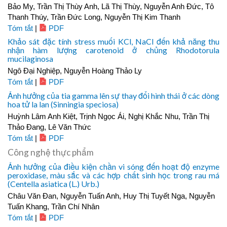
Bảo My, Trần Thị Thùy Anh, Lã Thị Thùy, Nguyễn Anh Đức, Tô
Thanh Thúy, Trần Đức Long, Nguyễn Thị Kim Thanh
Tóm tắt
|
PDF
Khảo sát đặc tính stress muối KCl, NaCl đến khả năng thu
nhận hàm lượng carotenoid ở chủng Rhodotorula
mucilaginosa
Ngô Đại Nghiệp, Nguyễn Hoàng Thảo Ly
Tóm tắt
|
PDF
Ảnh hưởng của tia gamma lên sự thay đổi hình thái ở các dòng
hoa tử la lan (Sinningia speciosa)
Huỳnh Lâm Anh Kiệt, Trịnh Ngọc Ái, Nghị Khắc Nhu, Trần Thị
Thảo Đang, Lê Văn Thức
Tóm tắt
|
PDF
Công nghệ thực phẩm
Ảnh hưởng của điều kiện chần vi sóng đến hoạt độ enzyme
peroxidase, màu sắc và các hợp chất sinh học trong rau má
(Centella asiatica (L.) Urb.)
Châu Văn Đan, Nguyễn Tuấn Anh, Huy Thị Tuyết Nga, Nguyễn
Tuấn Khang, Trần Chí Nhân
Tóm tắt
|
PDF