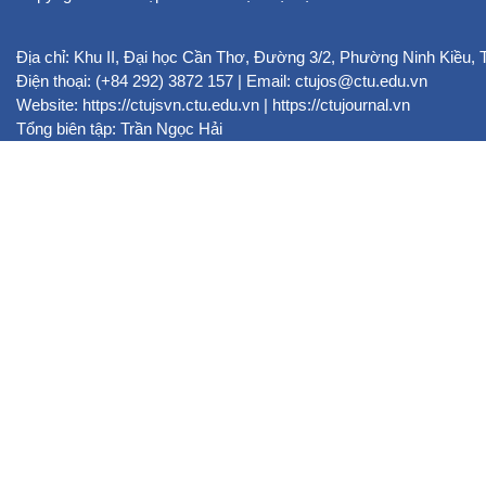
Địa chỉ: Khu II, Đại học Cần Thơ, Đường 3/2, Phường Ninh Kiều,
Điện thoại: (+84 292) 3872 157 | Email: ctujos@ctu.edu.vn
Website:
https://ctujsvn.ctu.edu.vn
|
https://ctujournal.vn
Tổng biên tập: Trần Ngọc Hải