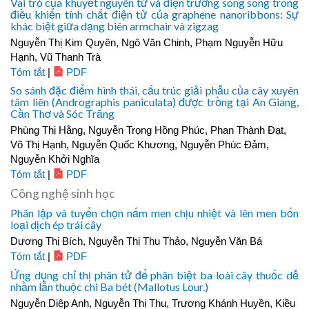
Vai trò của khuyết nguyên tử và điện trường song song trong
điều khiển tính chất điện tử của graphene nanoribbons: Sự
khác biệt giữa dạng biên armchair và zigzag
Nguyễn Thị Kim Quyên, Ngô Văn Chinh, Phạm Nguyễn Hữu
Hạnh, Vũ Thanh Trà
Tóm tắt
|
PDF
So sánh đặc điểm hình thái, cấu trúc giải phẫu của cây xuyên
tâm liên (Andrographis paniculata) được trồng tại An Giang,
Cần Thơ và Sóc Trăng
Phùng Thị Hằng, Nguyễn Trọng Hồng Phúc, Phan Thành Đạt,
Võ Thị Hạnh, Nguyễn Quốc Khương, Nguyễn Phúc Đảm,
Nguyễn Khởi Nghĩa
Tóm tắt
|
PDF
Công nghệ sinh học
Phân lập và tuyển chọn nấm men chịu nhiệt và lên men bốn
loại dịch ép trái cây
Dương Thị Bích, Nguyễn Thị Thu Thảo, Nguyễn Văn Bá
Tóm tắt
|
PDF
Ứng dụng chỉ thị phân tử để phân biệt ba loài cây thuốc dễ
nhầm lẫn thuộc chi Ba bét (Mallotus Lour.)
Nguyễn Diệp Anh, Nguyễn Thị Thu, Trương Khánh Huyền, Kiều