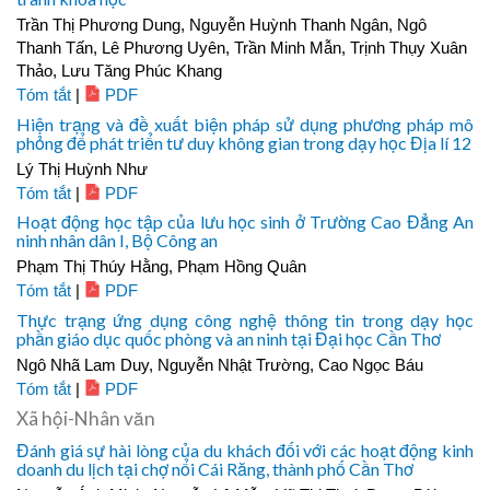
Trần Thị Phương Dung, Nguyễn Huỳnh Thanh Ngân, Ngô
Thanh Tấn, Lê Phương Uyên, Trần Minh Mẫn, Trịnh Thụy Xuân
Thảo, Lưu Tăng Phúc Khang
Tóm tắt
|
PDF
Hiện trạng và đề xuất biện pháp sử dụng phương pháp mô
phỏng để phát triển tư duy không gian trong dạy học Địa lí 12
Lý Thị Huỳnh Như
Tóm tắt
|
PDF
Hoạt động học tập của lưu học sinh ở Trường Cao Đẳng An
ninh nhân dân I, Bộ Công an
Phạm Thị Thúy Hằng, Phạm Hồng Quân
Tóm tắt
|
PDF
Thực trạng ứng dụng công nghệ thông tin trong dạy học
phần giáo dục quốc phòng và an ninh tại Đại học Cần Thơ
Ngô Nhã Lam Duy, Nguyễn Nhật Trường, Cao Ngọc Báu
Tóm tắt
|
PDF
Xã hội-Nhân văn
Đánh giá sự hài lòng của du khách đối với các hoạt động kinh
doanh du lịch tại chợ nổi Cái Răng, thành phố Cần Thơ