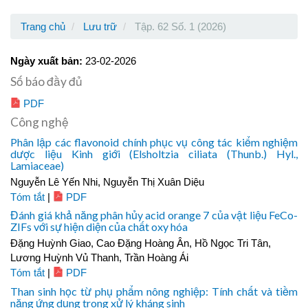
Trang chủ
Lưu trữ
Tập. 62 Số. 1 (2026)
Ngày xuất bản:
23-02-2026
Số báo đầy đủ
PDF
Công nghệ
Phân lập các flavonoid chính phục vụ công tác kiểm nghiệm
dược liệu Kinh giới (Elsholtzia ciliata (Thunb.) Hyl.,
Lamiaceae)
Nguyễn Lê Yến Nhi, Nguyễn Thị Xuân Diệu
Tóm tắt
|
PDF
Đánh giá khả năng phân hủy acid orange 7 của vật liệu FeCo-
ZIFs với sự hiện diện của chất oxy hóa
Đặng Huỳnh Giao, Cao Đặng Hoàng Ân, Hồ Ngọc Tri Tân,
Lương Huỳnh Vủ Thanh, Trần Hoàng Ái
Tóm tắt
|
PDF
Than sinh học từ phụ phẩm nông nghiệp: Tính chất và tiềm
năng ứng dụng trong xử lý kháng sinh