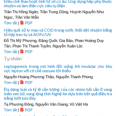
Điều chế than hoạt tính từ vỏ củ ấu: Ứng dụng hấp phụ thuốc
nhuộm và làm điện cực siêu tụ điện
Trần Thị Hồng Ngân, Trần Trung Dũng, Huỳnh Nguyễn Như
Ngọc, Trần Văn Mẫn
Tóm tắt
|
PDF
Hiệu quả xử lý màu và COD trong nước thải dệt nhuộm bằng
tổ hợp keo tụ và AOPs/UV
Đỗ Thị Mỹ Phượng, Đặng Quốc Gia Bảo, Phan Hoàng Duy
Tân, Phan Thị Thanh Tuyền, Nguyễn Xuân Lộc
Tóm tắt
|
PDF
Tự nhiên
Leptogenesis trong mô hình đối xứng A4 modular cho khu
vực lepton với cơ chế seesaw tối thiểu
Nguyễn Hoàng Phương Thảo, Nguyễn Thanh Phong
Tóm tắt
|
PDF
Đa dạng loài và tỷ lệ sản lượng của các nhóm hải sản ở vùng
biển ven bờ, vùng lộng tỉnh Nghệ An dựa trên kết quả điều tra
bằng lưới kéo đáy
Tạ Phương Đông, Nguyễn Văn Giang, Vũ Việt Hà
Tóm tắt
|
PDF