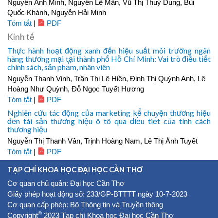
Nguyễn Ánh Minh, Nguyễn Lê Mẫn, Vũ Thị Thuỳ Dung, Bùi
Quốc Khánh, Nguyễn Hải Minh
Tóm tắt
|
PDF
Kinh tế
Thực hành hoạt động xanh đến hiệu suất môi trường ngân
hàng thương mại tại thành phố Hồ Chí Minh: Vai trò điều tiết
chính sách, sản phẩm, nhân viên
Nguyễn Thanh Vinh, Trần Thị Lệ Hiền, Đinh Thị Quỳnh Anh, Lê
Hoàng Như Quỳnh, Đỗ Ngọc Tuyết Hương
Tóm tắt
|
PDF
Nghiên cứu tác động của marketing kể chuyện thương hiệu
đến tài sản thương hiệu ô tô qua điều tiết của tính cách
thương hiệu
Nguyễn Thị Thanh Vân, Trịnh Hoàng Nam, Lê Thị Ánh Tuyết
Tóm tắt
|
PDF
TẠP CHÍ KHOA HỌC ĐẠI HỌC CẦN THƠ
Cơ quan chủ quản: Đại học Cần Thơ
Giấy phép hoạt động số: 233/GP-BTTTT ngày 10-7-2023
Cơ quan cấp phép: Bộ Thông tin và Truyền thông
©
Copyright
2023 Tạp chí Khoa học Đại học Cần Thơ