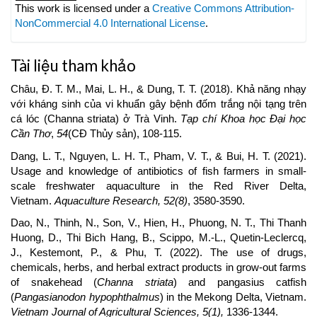
Details
This work is licensed under a
Creative Commons Attribution-
NonCommercial 4.0 International License
.
Tài liệu tham khảo
Châu, Đ. T. M., Mai, L. H., & Dung, T. T. (2018). Khả năng nhạy
với kháng sinh của vi khuẩn gây bệnh đốm trắng nội tạng trên
cá lóc (Channa striata) ở Trà Vinh.
Tạp chí Khoa học Đại học
Cần Thơ
,
54
(CĐ Thủy sản), 108-115.
Dang, L. T., Nguyen, L. H. T., Pham, V. T., & Bui, H. T. (2021).
Usage and knowledge of antibiotics of fish farmers in small‐
scale freshwater aquaculture in the Red River Delta,
Vietnam.
Aquaculture Research, 52(8)
, 3580-3590.
Dao, N., Thinh, N., Son, V., Hien, H., Phuong, N. T., Thi Thanh
Huong, D., Thi Bich Hang, B., Scippo, M.-L., Quetin-Leclercq,
J., Kestemont, P., & Phu, T. (2022). The use of drugs,
chemicals, herbs, and herbal extract products in grow-out farms
of snakehead (
Channa striata
) and pangasius catfish
(
Pangasianodon hypophthalmus
) in the Mekong Delta, Vietnam.
Vietnam Journal of Agricultural Sciences, 5(1),
1336-1344.