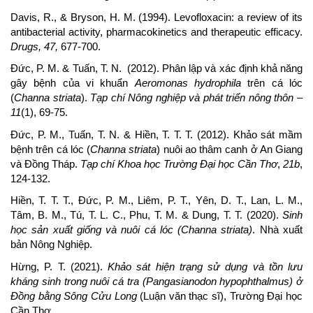
Davis, R., & Bryson, H. M. (1994). Levofloxacin: a review of its
antibacterial activity, pharmacokinetics and therapeutic efficacy.
Drugs, 47,
677-700.
Đức, P. M. & Tuấn, T. N. (2012). Phân lập và xác định khả năng
gây bệnh của vi khuẩn
Aeromonas hydrophila
trên cá lóc
(
Channa striata
).
Tạp chí Nông nghiệp và phát triển nông thôn
–
11
(1), 69-75.
Đức, P. M., Tuấn, T. N. & Hiền, T. T. T. (2012). Khảo sát mầm
bệnh trên cá lóc (
Channa striata
) nuôi ao thâm canh ở An Giang
và Đồng Tháp.
Tạp chí Khoa học Trường Đại học Cần Thơ
,
21b
,
124-132.
Hiền, T. T. T., Đức, P. M., Liêm, P. T., Yên, D. T., Lan, L. M.,
Tâm, B. M., Tú, T. L. C., Phu, T. M. & Dung, T. T. (2020).
Sinh
học sản xuất giống và nuôi cá lóc (Channa striata)
. Nhà xuất
bản Nông Nghiệp.
Hừng, P. T. (2021).
Khảo sát hiện trạng sử dụng và tồn lưu
kháng sinh trong nuôi cá tra (Pangasianodon hypophthalmus) ở
Đồng bằng Sông Cửu Long
(Luận văn thạc sĩ), Trường Đại học
Cần Thơ.