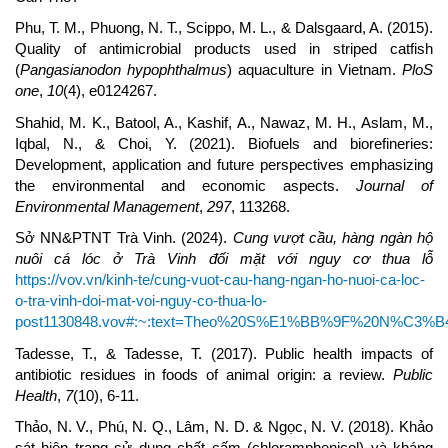
Phu, T. M., Phuong, N. T., Scippo, M. L., & Dalsgaard, A. (2015).
Quality of antimicrobial products used in striped catfish
(
Pangasianodon hypophthalmus
) aquaculture in Vietnam.
PloS
one
,
10
(4), e0124267.
Shahid, M. K., Batool, A., Kashif, A., Nawaz, M. H., Aslam, M.,
Iqbal, N., & Choi, Y. (2021). Biofuels and biorefineries:
Development, application and future perspectives emphasizing
the environmental and economic aspects.
Journal of
Environmental Management
,
297
, 113268.
Sở NN&PTNT Trà Vinh. (2024).
Cung vượt cầu, hàng ngàn hộ
nuôi cá lóc ở Trà Vinh đối mặt với nguy cơ thua lỗ
https://vov.vn/kinh-te/cung-vuot-cau-hang-ngan-ho-nuoi-ca-loc-
o-tra-vinh-doi-mat-voi-nguy-co-thua-lo-
post1130848.vov#:~:text=Theo%20S%E1%BB%9F%20N%C
Tadesse, T., & Tadesse, T. (2017). Public health impacts of
antibiotic residues in foods of animal origin: a review.
Public
Health
,
7
(10), 6-11.
Thảo, N. V., Phú, N. Q., Lâm, N. D. & Ngọc, N. V. (2018). Khảo
sát hiện trạng sử dụng chất cấm (chloramphenicol) và kháng