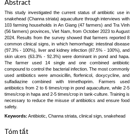
Abstract
This study investigated the current status of antibiotic use in
snakehead (Channa striata) aquaculture through interviews with
103 farming households in An Giang (47 farmers) and Tra Vinh
(56 farmers) provinces, Viet Nam, from October 2023 to August
2024. Results from the survey showed that farmers reported 8
common clinical signs, in which hemorrhagic intestinal disease
(97.3% - 100%), liver and kidney infection (87.5% - 100%), and
skin ulcers (63.3% - 92.3%) were dominant in pond and hapa.
The farmer used 14 single and one combined antibiotic
compound to control the bacterial infection. The most commonly
used antibiotics were amoxicillin, florfenicol, doxycycline, and
sulfadiazine combined with trimethoprim. Farmers used
antibiotics from 2 to 6 times/crop in pond aquaculture, while 2-5
times/crop in hapa and 2-5 times/crop in tank-culture. Training is
necessary to reduce the misuse of antibiotics and ensure food
safety.
Keywords:
Antibiotic, Channa striata, clinical sign, snakehead
Tóm tắt