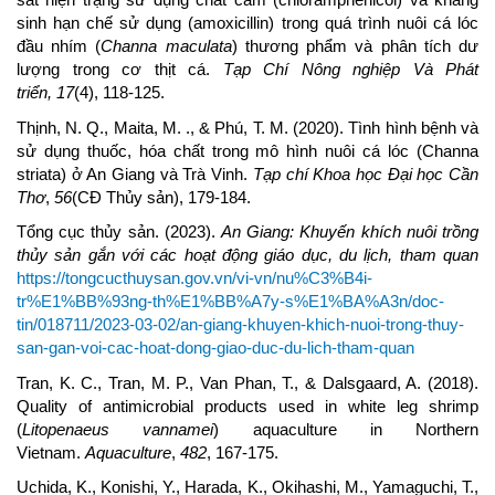
sinh hạn chế sử dụng (amoxicillin) trong quá trình nuôi cá lóc
đầu nhím (
Channa maculata
) thương phẩm và phân tích dư
lượng trong cơ thịt cá.
Tạp Chí Nông nghiệp Và Phát
triển,
17
(4), 118-125.
Thịnh, N. Q., Maita, M. ., & Phú, T. M. (2020). Tình hình bệnh và
sử dụng thuốc, hóa chất trong mô hình nuôi cá lóc (Channa
striata) ở An Giang và Trà Vinh.
Tạp chí Khoa học Đại học Cần
Thơ
,
56
(CĐ Thủy sản), 179-184.
Tổng cục thủy sản. (2023).
An Giang: Khuyến khích nuôi trồng
thủy sản gắn với các hoạt động giáo dục, du lịch, tham quan
https://tongcucthuysan.gov.vn/vi-vn/nu%C3%B4i-
tr%E1%BB%93ng-th%E1%BB%A7y-s%E1%BA%A3n/doc-
tin/018711/2023-03-02/an-giang-khuyen-khich-nuoi-trong-thuy-
san-gan-voi-cac-hoat-dong-giao-duc-du-lich-tham-quan
Tran, K. C., Tran, M. P., Van Phan, T., & Dalsgaard, A. (2018).
Quality of antimicrobial products used in white leg shrimp
(
Litopenaeus vannamei
) aquaculture in Northern
Vietnam.
Aquaculture
,
482
, 167-175.
Uchida, K., Konishi, Y., Harada, K., Okihashi, M., Yamaguchi, T.,