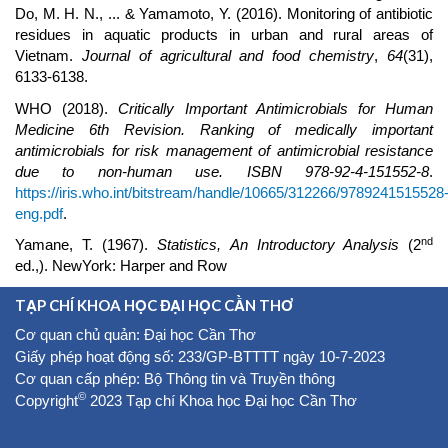
Do, M. H. N., ... & Yamamoto, Y. (2016). Monitoring of antibiotic
residues in aquatic products in urban and rural areas of
Vietnam.
Journal of agricultural and food chemistry
,
64
(31),
6133-6138.
WHO (2018).
Critically Important Antimicrobials for Human
Medicine 6th Revision. Ranking of medically important
antimicrobials for risk management of antimicrobial resistance
due to non-human use. ISBN 978-92-4-151552-8
.
https://iris.who.int/bitstream/handle/10665/312266/9789241515528
eng.pdf
.
nd
Yamane, T. (1967).
Statistics, An Introductory Analysis
(2
ed.,). NewYork: Harper and Row
TẠP CHÍ KHOA HỌC ĐẠI HỌC CẦN THƠ
Cơ quan chủ quản: Đại học Cần Thơ
Giấy phép hoạt động số: 233/GP-BTTTT ngày 10-7-2023
Cơ quan cấp phép: Bộ Thông tin và Truyền thông
©
Copyright
2023 Tạp chí Khoa học Đại học Cần Thơ