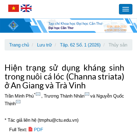
Main
Navigation
Toggl
Main
navig
Content
Sidebar
Trang chủ
Lưu trữ
Tập. 62 Số. 1 (2026)
Thủy sản
Hiện trạng sử dụng kháng sinh
trong nuôi cá lóc (Channa striata)
ở An Giang và Trà Vinh
*
Trần Minh Phú
,
Trương Thành Nhân
và
Nguyễn Quốc
Thịnh
* Tác giả liên hệ (tmphu@ctu.edu.vn)
Article
Full Text:
PDF