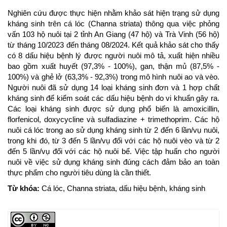
Nghiên cứu được thực hiện nhằm khảo sát hiện trạng sử dụng
kháng sinh trên cá lóc (Channa striata) thông qua việc phỏng
vấn 103 hộ nuôi tại 2 tỉnh An Giang (47 hộ) và Trà Vinh (56 hộ)
từ tháng 10/2023 đến tháng 08/2024. Kết quả khảo sát cho thấy
có 8 dấu hiệu bệnh lý được người nuôi mô tả, xuất hiện nhiều
bao gồm xuất huyết (97,3% - 100%), gan, thận mủ (87,5% -
100%) và ghẻ lở (63,3% - 92,3%) trong mô hình nuôi ao và vèo.
Người nuôi đã sử dụng 14 loại kháng sinh đơn và 1 hợp chất
kháng sinh để kiểm soát các dấu hiệu bệnh do vi khuẩn gây ra.
Các loại kháng sinh được sử dụng phổ biến là amoxicillin,
florfenicol, doxycycline và sulfadiazine + trimethoprim. Các hộ
nuôi cá lóc trong ao sử dụng kháng sinh từ 2 đến 6 lần/vụ nuôi,
trong khi đó, từ 3 đến 5 lần/vụ đối với các hộ nuôi vèo và từ 2
đến 5 lần/vụ đối với các hộ nuôi bể. Việc tập huấn cho người
nuôi về việc sử dụng kháng sinh đúng cách đảm bảo an toàn
thực phẩm cho người tiêu dùng là cần thiết.
Từ khóa:
Cá lóc, Channa striata, dấu hiệu bệnh, kháng sinh
Article