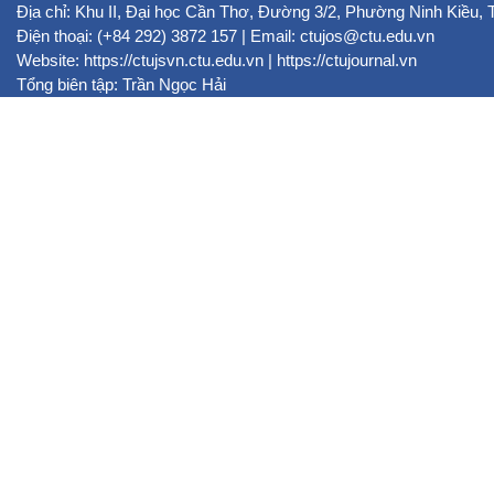
Địa chỉ: Khu II, Đại học Cần Thơ, Đường 3/2, Phường Ninh Kiều,
Điện thoại: (+84 292) 3872 157 | Email: ctujos@ctu.edu.vn
Website:
https://ctujsvn.ctu.edu.vn
|
https://ctujournal.vn
Tổng biên tập: Trần Ngọc Hải