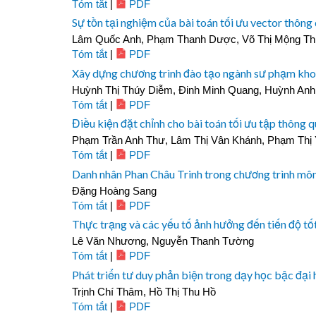
Tóm tắt
|
PDF
Sự tồn tại nghiệm của bài toán tối ưu vector thông
Lâm Quốc Anh, Phạm Thanh Dược, Võ Thị Mộng Th
Tóm tắt
|
PDF
Xây dựng chương trình đào tạo ngành sư phạm khoa
Huỳnh Thị Thúy Diễm, Đinh Minh Quang, Huỳnh An
Tóm tắt
|
PDF
Điều kiện đặt chỉnh cho bài toán tối ưu tập thông 
Phạm Trần Anh Thư, Lâm Thị Vân Khánh, Phạm Thị 
Tóm tắt
|
PDF
Danh nhân Phan Châu Trinh trong chương trình môn
Đặng Hoàng Sang
Tóm tắt
|
PDF
Thực trạng và các yếu tố ảnh hưởng đến tiến độ tố
Lê Văn Nhương, Nguyễn Thanh Tường
Tóm tắt
|
PDF
Phát triển tư duy phản biện trong dạy học bậc đại
Trịnh Chí Thâm, Hồ Thị Thu Hồ
Tóm tắt
|
PDF