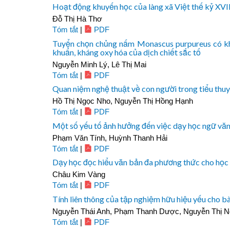
Hoạt động khuyến học của làng xã Việt thế kỷ XVII
Đỗ Thị Hà Thơ
Tóm tắt
|
PDF
Tuyển chọn chủng nấm Monascus purpureus có khả 
khuẩn, kháng oxy hóa của dịch chiết sắc tố
Nguyễn Minh Lý, Lê Thị Mai
Tóm tắt
|
PDF
Quan niệm nghệ thuật về con người trong tiểu th
Hồ Thị Ngọc Nho, Nguyễn Thị Hồng Hạnh
Tóm tắt
|
PDF
Một số yếu tố ảnh hưởng đến việc dạy học ngữ văn 
Phạm Văn Tính, Huỳnh Thanh Hải
Tóm tắt
|
PDF
Dạy học đọc hiểu văn bản đa phương thức cho học 
Châu Kim Vàng
Tóm tắt
|
PDF
Tính liên thông của tập nghiệm hữu hiệu yếu cho bài
Nguyễn Thái Anh, Phạm Thanh Dược, Nguyễn Thị N
Tóm tắt
|
PDF