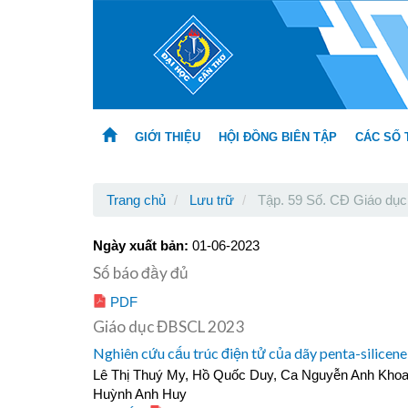
Main
Navigation
Main
Content
Sidebar
GIỚI THIỆU
HỘI ĐỒNG BIÊN TẬP
CÁC SỐ 
Trang chủ
Lưu trữ
Tập. 59 Số. CĐ Giáo dục
Ngày xuất bản:
01-06-2023
Số báo đầy đủ
PDF
Giáo dục ĐBSCL 2023
Nghiên cứu cấu trúc điện tử của dãy penta-silice
Lê Thị Thuý My, Hồ Quốc Duy, Ca Nguyễn Anh Khoa
Huỳnh Anh Huy