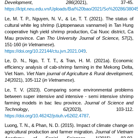
Development
,
286
(2021), 37-45.
https://ktpt.neu.edu.vn/Uploads/Bai%20bao/2021/So%20286/38045
Le, M. T. P., Nguyen, N. V., & Le, T. T. (2021). The status of
cultural white leg shrimp (Liptopenaeus vannamei) in Tan Hung
cooperative high yield shrimp production, Cai Nuoc district, Ca
Mau province.
Can Tho University Journal of Science,
57
(2),
151-160 (
in Vietnamese
).
https://doi.org/10.22144/ctu.jvn.2021.049
.
Le, D. N., Ngo, T. T. T., & Tran, H. M. (2021a). Economic
efficiency analysis of cab-shrimp farming in the Mekong Delta,
Viet Nam.
Viet Nam journal of Agriculture & Rural development,
14
(2021), 105-112 (
in Vietnamese
).
Le, T. V. (2023). Comparing some environmental problems
between super intensive and intensive - semi intensive shrimp
farming models in bac lieu province.
Journal of Science and
Technology
,
62
(2023), 103-112.
https://doi.org/10.46242/jstiuh.v62i02.4787
.
Luong, T. N., & Phan, N. D. (2015). Impact of climate change on
agricultural production and farmer migration.
Journal of Vietnam