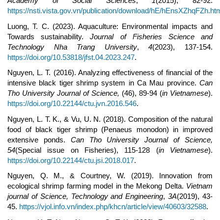
Academy of Social Sciences
,
1
(2015), 82-92.
https://nsti.vista.gov.vn/publication/download/hE/hEnsXZhqFZh.ht
Luong, T. C. (2023). Aquaculture: Environmental impacts and
Towards sustainability.
Journal of Fisheries Science and
Technology Nha Trang University
,
4
(2023), 137-154.
https://doi.org/10.53818/jfst.04.2023.247
.
Nguyen, L. T. (2016). Analyzing effectiveness of financial of the
intensive black tiger shrimp system in Ca Mau province.
Can
Tho University Journal of Science,
(46), 89-94 (
in Vietnamese
).
https://doi.org/10.22144/ctu.jvn.2016.546
.
Nguyen, L. T. K., & Vu, U. N. (2018). Composition of the natural
food of black tiger shrimp (Penaeus monodon) in improved
extensive ponds.
Can Tho University Journal of Science,
54
(Special issue on Fisheries), 115-128 (
in Vietnamese
).
https://doi.org/10.22144/ctu.jsi.2018.017
.
Nguyen, Q. M., & Courtney, W. (2019). Innovation from
ecological shrimp farming model in the Mekong Delta.
Vietnam
journal of Science, Technology and Engineering
,
3A
(2019), 43-
45.
https://vjol.info.vn/index.php/khcn/article/view/40603/32588
.