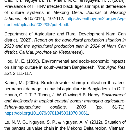
Cao, T. T., Nguyen, L. H., Pham, N. C., & Nguyen, H. V. (2014).
Prevalence of IHHNV infected black tiger shrimps in defference
of culture systems in Mekong Delta.
Journal of Mekong
fisheries
,
4
(10/2014), 102-112.
https://vienthuysan2.org.vn/wp-
content/uploads/2022/05/pdf-4.pdf
.
Department of Agriculture and Rural Development Nam Can
district. (2023).
Report on the agricultural production situation in
2023 and the agricultural production plan in 2024 of Nam Can
district, Ca Mau province
(
in Vietnamese
).
Hoq, M. E. (1999). Environmental and socio-economic impacts
on shrimp culture in south-western Bangladesh.
Trop Agric Res
Ext,
2,111-117.
Karim, M. (2006). Brackish-water shrimp cultivation threatens
permanent damage to coastal agriculture in Bangladesh. In C. T.
Hoanh, C. T. T. P. Tuong, J. W. Gowing & B. Hardy,
Environment
and livelihoods in tropical coastal zones: managing agriculture-
fishery-aquaculture conflicts, 2006
(pp. 61-71).
https://doi.org/10.1079/9781845931070.0061
.
Le, N. V. G., Nguyen, S. P., & Nguyen, A. V. (2012). Situation of
the pangasius value chain in the Mekong Delta region, Vietnam.