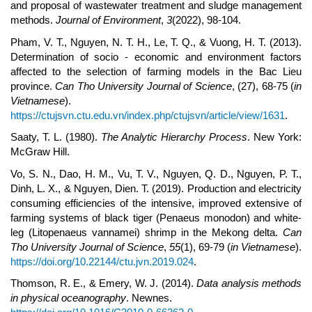
and proposal of wastewater treatment and sludge management
methods.
Journal of Environment
,
3
(2022), 98-104.
Pham, V. T., Nguyen, N. T. H., Le, T. Q., & Vuong, H. T. (2013).
Determination of socio - economic and environment factors
affected to the selection of farming models in the Bac Lieu
province.
Can Tho University Journal of Science
, (27), 68-75 (
in
Vietnamese
).
https://ctujsvn.ctu.edu.vn/index.php/ctujsvn/article/view/1631
.
Saaty, T. L. (1980).
The Analytic Hierarchy Process
. New York:
McGraw Hill.
Vo, S. N., Dao, H. M., Vu, T. V., Nguyen, Q. D., Nguyen, P. T.,
Dinh, L. X., & Nguyen, Dien. T. (2019). Production and electricity
consuming efficiencies of the intensive, improved extensive of
farming systems of black tiger (Penaeus monodon) and white-
leg (Litopenaeus vannamei) shrimp in the Mekong delta.
Can
Tho University Journal of Science
,
55
(1), 69-79 (
in Vietnamese
).
https://doi.org/10.22144/ctu.jvn.2019.024
.
Thomson, R. E., & Emery, W. J. (2014).
Data analysis methods
in physical oceanography
. Newnes.