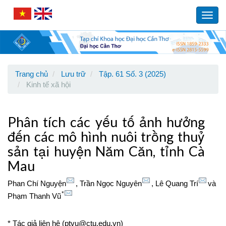
Main
Navigation
Toggl
Main
navig
Content
Sidebar
Trang chủ
Lưu trữ
Tập. 61 Số. 3 (2025)
Kinh tế xã hội
Phân tích các yếu tố ảnh hưởng
đến các mô hình nuôi trồng thuỷ
sản tại huyện Năm Căn, tỉnh Cà
Mau
Phan Chí Nguyện
,
Trần Ngọc Nguyên
,
Lê Quang Trí
và
*
Phạm Thanh Vũ
* Tác giả liên hệ (ptvu@ctu.edu.vn)