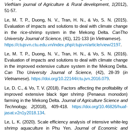
VietNam journal of Agriculture & Rural development
,
1
(2012),
51-57.
Le, M. T. P., Duong, N. V., Tran, H. N., & Vo, S. N. (2015).
Evaluation of impacts and solutions to deal with climate change
in the rice-shrimp system in the Mekong Delta.
CanTho
University Journal of Science,
(41), 121-133 (
in Vietnamese
).
https://ctujsvn.ctu.edu.vn/index.php/ctujsvn/article/view/2197
.
Le, M. T. P., Duong, N. V., Tran, H. N., & Vo, S. N. (2016).
Evaluation of impacts and solutions to deal with climate change
in the improved extensive culture system in the Mekong Delta.
Can Tho University Journal of Science,
(42), 28-39 (
in
Vietnamese
).
https://doi.org/10.22144/ctu.jvn.2016.079
.
Le, D. C., & Vo, T. V. (2018). Factors affecting the profitability of
improved extensive black tiger shrimp (Penaeus monodon)
farming in the Mekong Delta.
Journal of Agriculture Science and
Technology,
2
(2018), 409-418.
https://doi.org/10.46826/huaf-
jasat.v2n1y2018.134
.
Le, L. K. (2020). Scale efficiency analysis of intensive white-leg
shrimp aquaculture in Phu Yen.
Journal of Economic and