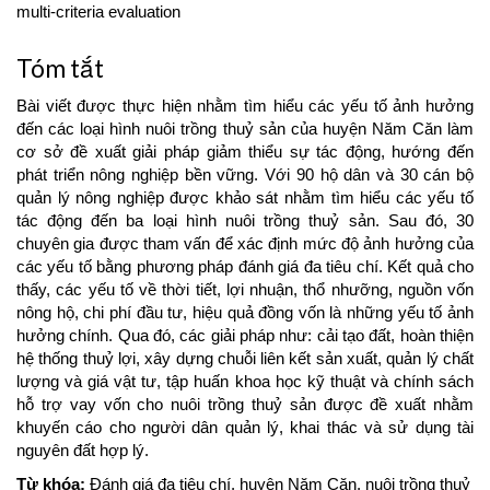
multi-criteria evaluation
Tóm tắt
Bài viết được thực hiện nhằm tìm hiểu các yếu tố ảnh hưởng
đến các loại hình nuôi trồng thuỷ sản của huyện Năm Căn làm
cơ sở đề xuất giải pháp giảm thiểu sự tác động, hướng đến
phát triển nông nghiệp bền vững. Với 90 hộ dân và 30 cán bộ
quản lý nông nghiệp được khảo sát nhằm tìm hiểu các yếu tố
tác động đến ba loại hình nuôi trồng thuỷ sản. Sau đó, 30
chuyên gia được tham vấn để xác định mức độ ảnh hưởng của
các yếu tố bằng phương pháp đánh giá đa tiêu chí. Kết quả cho
thấy, các yếu tố về thời tiết, lợi nhuận, thổ nhưỡng, nguồn vốn
nông hộ, chi phí đầu tư, hiệu quả đồng vốn là những yếu tố ảnh
hưởng chính. Qua đó, các giải pháp như: cải tạo đất, hoàn thiện
hệ thống thuỷ lợi, xây dựng chuỗi liên kết sản xuất, quản lý chất
lượng và giá vật tư, tập huấn khoa học kỹ thuật và chính sách
hỗ trợ vay vốn cho nuôi trồng thuỷ sản được đề xuất nhằm
khuyến cáo cho người dân quản lý, khai thác và sử dụng tài
nguyên đất hợp lý.
Từ khóa:
Đánh giá đa tiêu chí, huyện Năm Căn, nuôi trồng thuỷ