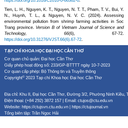
https://doi.org/10.1016/C2010-0-66362-0
.
Tien, L. H., Nguyen, K. T., Nguyen, N. T. T., Pham, T. V., Bui, Y.
N., Huynh, T. L., & Nguyen, N. V. C. (2024). Assessing
environmental pollution from shrimp farming activities in Soc
Trang province.
Version B of Vietnam Journal of Science and
Technology,
66
(6), 67-72.
https://doi.org/10.31276/VJST.66(6).67-72
.
TẠP CHÍ KHOA HỌC ĐẠI HỌC CẦN THƠ
Cơ quan chủ quản: Đại học Cần Thơ
Giấy phép hoạt động số: 233/GP-BTTTT ngày 10-7-2023
Cơ quan cấp phép: Bộ Thông tin và Truyền thông
©
Copyright
2023 Tạp chí Khoa học Đại học Cần Thơ
Địa chỉ: Khu II, Đại học Cần Thơ, Đường 3/2, Phường Ninh Kiều,
Điện thoại: (+84 292) 3872 157 | Email: ctujos@ctu.edu.vn
Website:
https://ctujsvn.ctu.edu.vn
|
https://ctujournal.vn
Tổng biên tập: Trần Ngọc Hải