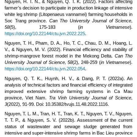
Nguyen, H. T. N., & Nguyen, Q. T. K. (2022). Factors affecting
farmer’s decision to participate in production linkage of intensive
white leg shrimp (Litopenaeus vannamei) farming households in
Soc Trang province.
Can Tho University Journal of Science
,
58
(5), 175-183 (
in Vietnamese
).
https://doi.org/10.22144/ctu.jvn.2022.225
.
Nguyen, T. H., Pham, D. A., Ho, T. C., Chau, D. M., Hoang, L.
V., & Nguyen, M. V. (2022). Financial efficiency and stability of
shrimp-mangrove forest model in the Mekong Delta.
Can Tho
University Journal of Science,
58
(2), 248-259 (
in Vietnamese
).
https://doi.org/10.22144/ctu.jvn.2022.054
.
Nguyen, Q. T. K., Huynh, H. V., & Dang, P. T. (2022a). An
analysis of technical factors and financial efficiency of integrated
improved extensive shrimp farming systems in Ca Mau
province, Viet Nam.
Tra Vinh University Journal of Science
,
3
(2022), 91-99. Doi: 10.35382/tvujs.11.48.2022.1116.
Nguyen, T. L. M., Tran, H. T., Tran, K. T., Nguyen, T. V., Nguyen,
T. T. P., & Nguyen, S. V. (2022b). Assessment of the current
status of wastewater and sewage sludge generated from
intensive and super-intensive shrimp farms in Bac Lieu province