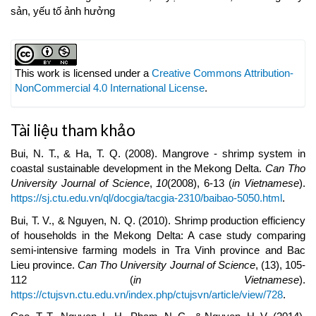
sản, yếu tố ảnh hưởng
Article
Details
This work is licensed under a
Creative Commons Attribution-
NonCommercial 4.0 International License
.
Tài liệu tham khảo
Bui, N. T., & Ha, T. Q. (2008). Mangrove - shrimp system in
coastal sustainable development in the Mekong Delta.
Can Tho
University Journal of Science
,
10
(2008), 6-13 (
in Vietnamese
).
https://sj.ctu.edu.vn/ql/docgia/tacgia-2310/baibao-5050.html
.
Bui, T. V., & Nguyen, N. Q. (2010). Shrimp production efficiency
of households in the Mekong Delta: A case study comparing
semi-intensive farming models in Tra Vinh province and Bac
Lieu province.
Can Tho University Journal of Science
, (13), 105-
112 (
in Vietnamese
).
https://ctujsvn.ctu.edu.vn/index.php/ctujsvn/article/view/728
.