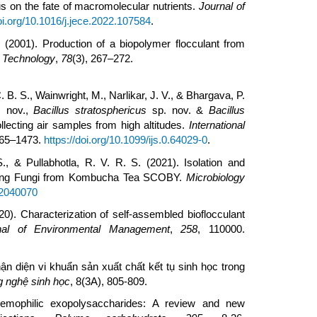
s on the fate of macromolecular nutrients.
Journal of
doi.org/10.1016/j.jece.2022.107584
.
N. (2001). Production of a biopolymer flocculant from
 Technology
,
78
(3), 267–272.
. B. S., Wainwright, M., Narlikar, J. V., & Bhargava, P.
 nov.,
Bacillus stratosphericus
sp. nov. &
Bacillus
llecting air samples from high altitudes.
International
465–1473.
https://doi.org/10.1099/ijs.0.64029-0
.
., & Pullabhotla, R. V. R. S. (2021). Isolation and
oducing Fungi from Kombucha Tea SCOBY.
Microbiology
12040070
20). Characterization of self-assembled bioflocculant
nal of Environmental Management
,
258
, 110000.
hận diện vi khuẩn sản xuất chất kết tụ sinh học trong
g nghệ sinh học
, 8(3A), 805-809.
remophilic exopolysaccharides: A review and new