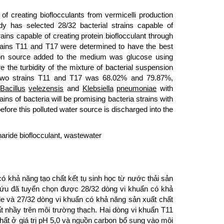
of creating bioflocculants from vermicelli production
y has selected 28/32 bacterial strains capable of
ains capable of creating protein bioflocculant through
strains T11 and T17 were determined to have the best
rbon source added to the medium was glucose using
he turbidity of the mixture of bacterial suspension
of two strains T11 and T17 was 68.02% and 79.87%,
Bacillus
velezensis
and
Klebsiella
pneumoniae
with
s of bacteria will be promising bacteria strains with
before this polluted water source is discharged into the
charide bioflocculant, wastewater
 khả năng tạo chất kết tụ sinh học từ nước thải sản
cứu đã tuyển chọn được 28/32 dòng vi khuẩn có khả
de và 27/32 dòng vi khuẩn có khả năng sản xuất chất
ất nhầy trên môi trường thạch. Hai dòng vi khuẩn T11
 nhất ở giá trị pH 5,0 và nguồn carbon bổ sung vào môi