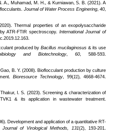
 N. A., Muhamad, M. H., & Kurniawan, S. B. (2021). A
flocculants.
Journal of Water Process Enginering
,
40
,
020). Thermal properties of an exopolysaccharide
by ATR-FTIR spectroscopy.
International Journal of
ac.2019.12.163.
locculant produced by
Bacillus mucilaginosus
& its use
bibiology and Biotechnology
,
60
, 588-593.
 Gao, B. Y. (2008). Bioflocculant production by culture
tment.
Bioresource Technology
, 99(
11
)
,
4668-4674.
Thakur, I. S. (2023). Screening & characterization of
VK1 & its application in wastewater treatment.
006). Development and application of a quantitative RT-
e.
Journal of Virological Methods, 131
(2), 193-201.