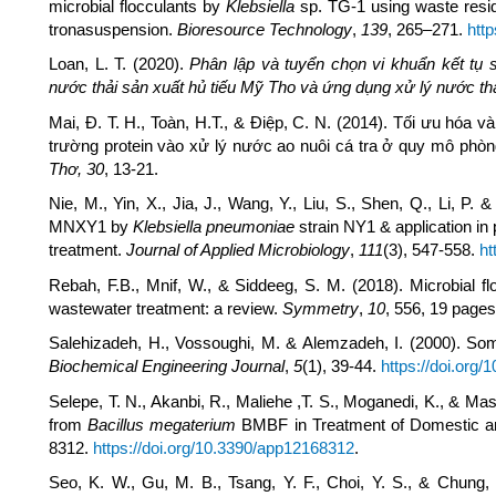
microbial flocculants by
Klebsiella
sp. TG-1 using waste residu
tronasuspension.
Bioresource Technology
,
139
, 265–271.
http
Loan, L. T. (2020).
Phân lập và tuyển chọn vi khuẩn kết tụ s
nước thải sản xuất hủ tiếu Mỹ Tho và ứng dụng xử lý nước th
Mai, Đ. T. H., Toàn, H.T., & Điệp, C. N. (2014). Tối ưu hóa v
trường protein vào xử lý nước ao nuôi cá tra ở quy mô phòn
Thơ, 30
, 13-21.
Nie, M., Yin, X., Jia, J., Wang, Y., Liu, S., Shen, Q., Li, P. 
MNXY1 by
Klebsiella pneumoniae
strain NY1 & application in
treatment.
Journal of Applied Microbiology
,
111
(3), 547-558.
ht
Rebah, F.B., Mnif, W., & Siddeeg, S. M. (2018). Microbial fl
wastewater treatment: a review.
Symmetry
,
10
, 556, 19 page
Salehizadeh, H., Vossoughi, M. & Alemzadeh, I. (2000). Some
Biochemical Engineering Journal
,
5
(1), 39-44.
https://doi.org
Selepe, T. N., Akanbi, R., Maliehe ,T. S., Moganedi, K., & Maso
from
Bacillus megaterium
BMBF in Treatment of Domestic a
8312.
https://doi.org/10.3390/app12168312
.
Seo, K. W., Gu, M. B., Tsang, Y. F., Choi, Y. S., & Chung,