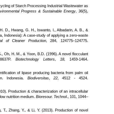
cycling of Starch Processing Industrial Wastewater as
vironmental Progress & Sustainable Energy
,
36
(5),
H. D., Hwang, G. H., Iswanto, I., Albadarin, A. B., &
 Indonesia): A case-study of applying a zero-waste
al of Cleaner Production
, 284, 124775–124775.
., Oh, H. M., & Yoon, B.D. (1996). A novel flocculant
8637P.
Biotechnology Letters
,
18
, 1459-1464.
dentification of lipase producing bacteria from palm oil
en. Indonesia.
Biodiversitas
,
22
, 4512 - 4524.
10). Production & characterization of an intracellular
low nutrition medium.
Bioresour. Technol
., 101, 1044–
, T., Zhang, Y., & Li, Y. (2013). Production of novel