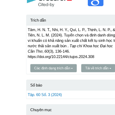
Trích dẫn
Tâm, H. N. T., Nhi, H. Y., Quí, L. P., Thịnh, L. N. P., 
Tiên, N. L. M. (2024). Tuyển chọn và định danh dòng
vi khuẩn có khả năng sản xuất chất kết tụ sinh học 
nước thải sản xuất bún .
Tạp chí Khoa học Đại học
Cần Thơ
,
60
(3), 136-146.
https://doi.org/10.22144/ctujos.2024.308
Các định dạng trích dẫn
Tải về trích dẫn
Số báo
Tập. 60 Số. 3 (2024)
Chuyên mục