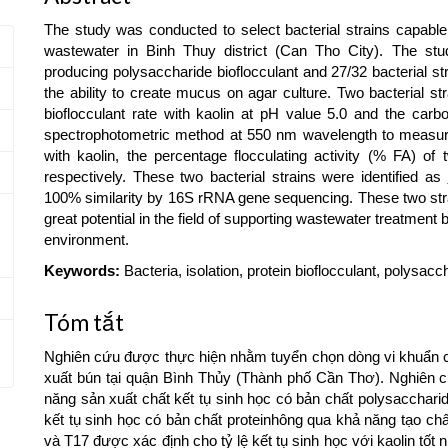
The study was conducted to select bacterial strains capable 
wastewater in Binh Thuy district (Can Tho City). The stud
producing polysaccharide bioflocculant and 27/32 bacterial str
the ability to create mucus on agar culture. Two bacterial 
bioflocculant rate with kaolin at pH value 5.0 and the ca
spectrophotometric method at 550 nm wavelength to measure t
with kaolin, the percentage flocculating activity (% FA) 
respectively. These two bacterial strains were identified as
100% similarity by 16S rRNA gene sequencing. These two strain
great potential in the field of supporting wastewater treatment 
environment.
Keywords:
Bacteria, isolation, protein bioflocculant, polysac
Tóm tắt
Nghiên cứu được thực hiện nhằm tuyển chọn dòng vi khuẩn có
xuất bún tại quận Bình Thủy (Thành phố Cần Thơ). Nghiên 
năng sản xuất chất kết tụ sinh học có bản chất polysacchari
kết tụ sinh học có bản chất proteinhông qua khả năng tạo ch
và T17 được xác định cho tỷ lệ kết tụ sinh học với kaolin tốt