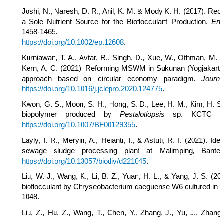
Joshi, N., Naresh, D. R., Anil, K. M. & Mody K. H. (2017). Re
a Sole Nutrient Source for the Bioflocculant Production.
En
1458-1465.
https://doi.org/10.1002/ep.12608
.
Kurniawan, T. A., Avtar, R., Singh, D., Xue, W., Othman, M. 
Kern, A. O. (2021). Reforming MSWM in Sukunan (Yogjakarta,
approach based on circular economy paradigm.
Journ
https://doi.org/10.1016/j.jclepro.2020.124775
.
Kwon, G. S., Moon, S. H., Hong, S. D., Lee, H. M., Kim, H. S
biopolymer produced by
Pestalotiopsis
sp. KCTC 
https://doi.org/10.1007/BF00129355
.
Layly, I. R., Meryin, A., Heianti, I., & Astuti, R. I. (2021). I
sewage sludge processing plant at Malimping, Bant
https://doi.org/10.13057/biodiv/d221045
.
Liu, W. J., Wang, K., Li, B. Z., Yuan, H. L., & Yang, J. S. (20
bioflocculant by Chryseobacterium daeguense W6 cultured in 
1048.
Liu, Z., Hu, Z., Wang, T., Chen, Y., Zhang, J., Yu, J., Zhang