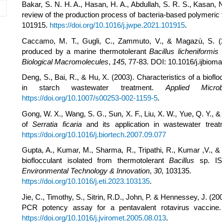
Bakar, S. N. H. A., Hasan, H. A., Abdullah, S. R. S., Kasan,
review of the production process of bacteria-based polymeric 
101915.
https://doi.org/10.1016/j.jwpe.2021.101915
.
Caccamo, M. T., Gugli, C., Zammuto, V., & Magazù, S. (2
produced by a marine thermotolerant
Bacillus licheniformis
Biological Macromolecules
,
145
, 77-83. DOI: 10.1016/j.ijbiom
Deng, S., Bai, R., & Hu, X. (2003). Characteristics of a biof
in starch wastewater treatment.
Applied Micro
https://doi.org/10.1007/s00253-002-1159-5
.
Gong, W. X., Wang, S. G., Sun, X. F., Liu, X. W., Yue, Q. Y., &
of
Serratia ficaria
and its application in wastewater trea
https://doi.org/10.1016/j.biortech.2007.09.077
Gupta, A., Kumar, M., Sharma, R., Tripathi, R., Kumar ,V., & 
bioflocculant isolated from thermotolerant
Bacillus
sp. IST
Environmental Technology & Innovation
,
30
, 103135.
https://doi.org/10.1016/j.eti.2023.103135
.
Jie, C., Timothy, S., Sitrin, R.D., John, P. & Hennessey, J. (2
PCR potency assay for a pentavalent rotavirus vaccin
https://doi.org/10.1016/j.jviromet.2005.08.013
.