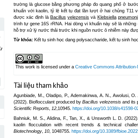
trường là glucose bằng phương pháp đo quang phổ ở bướ
khuẩn với kaolin, tỷ lệ kết tụ đạt lần lượt ở hai chủng T1
được xác định là
Bacillus
velezensis
và
Klebsiella
pneumoni
trình tự gene 16S rRNA. Hai dòng vi khuẩn này sẽ là những 
hỗ trợ xử lý nước thải trước khi nguồn nước ô nhiễm này đượ
&
Từ khóa:
Kết tụ sinh học dạng polysaccharide, kết tụ sinh học
từ
Article
Details
This work is licensed under a
Creative Commons Attribution-
Tài liệu tham khảo
Agunbiade, M., Oladipo, P., Ademakinwa, A. N., Awolusi, O. 
(2022). Bioflocculant produced by
Bacillus velezensis
and its 
Scientific Reports
,
12
,10945.
https://doi.org/10.1038/s41598-
Bahniuk, M. S., Alidina, F., Tan, X., & Unsworth L. D. (2022)
kaolin flocculation with recent trends & technical chall
Biotechnology
,
10
, 1048755.
https://doi.org/10.3389/fbioe.20