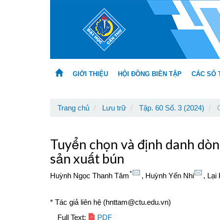
Main
Navigation
Main
Content
Sidebar
GIỚI THIỆU
HỘI ĐỒNG BIÊN TẬP
CÁC SỐ 
Trang chủ
Lưu trữ
Tập. 60 Số. 3 (2024)
C
Tuyển chọn và định danh dòng
sản xuất bún
*
Huỳnh Ngọc Thanh Tâm
,
Huỳnh Yến Nhi
,
Lại
* Tác giả liên hệ (hnttam@ctu.edu.vn)
Article
Full Text:
PDF