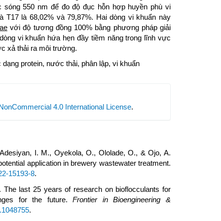
c sóng 550 nm để đo độ đục hỗn hợp huyền phù vi
1 và T17 là 68,02% và 79,87%. Hai dòng vi khuẩn này
ae
với độ tương đồng 100% bằng phương pháp giải
dòng vi khuẩn hứa hẹn đầy tiềm năng trong lĩnh vực
c xả thải ra môi trường.
 dạng protein, nước thải, phân lập, vi khuẩn
NonCommercial 4.0 International License
.
Adesiyan, I. M., Oyekola, O., Ololade, O., & Ojo, A.
potential application in brewery wastewater treatment.
022-15193-8
.
. The last 25 years of research on bioflocculants for
enges for the future.
Frontier in Bioengineering &
22.1048755
.