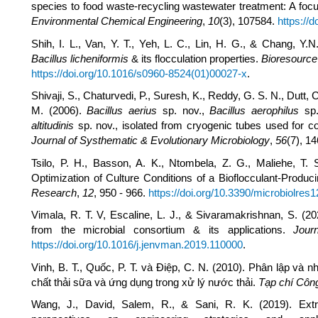
species to food waste-recycling wastewater treatment: A focu
Environmental Chemical Engineering
,
10
(3), 107584.
https://
Shih, I. L., Van, Y. T., Yeh, L. C., Lin, H. G., & Chang, Y.
Bacillus licheniformis
& its flocculation properties.
Bioresource
https://doi.org/10.1016/s0960-8524(01)00027-x
.
Shivaji, S., Chaturvedi, P., Suresh, K., Reddy, G. S. N., Dutt, C
M. (2006).
Bacillus aerius
sp. nov.,
Bacillus aerophilus
sp.
altitudinis
sp. nov., isolated from cryogenic tubes used for co
Journal of Systhematic & Evolutionary Microbiology
,
56
(7), 1
Tsilo, P. H., Basson, A. K., Ntombela, Z. G., Maliehe, T. S
Optimization of Culture Conditions of a Bioflocculant-Pr
Research
,
12
, 950 - 966.
https://doi.org/10.3390/microbiolres
Vimala, R. T. V, Escaline, L. J., & Sivaramakrishnan, S. (20
from the microbial consortium & its applications.
Jour
https://doi.org/10.1016/j.jenvman.2019.110000
.
Vinh, B. T., Quốc, P. T. và Điệp, C. N. (2010). Phân lập và n
chất thải sữa và ứng dụng trong xử lý nước thải.
Tạp chí Côn
Wang, J., David, Salem, R., & Sani, R. K. (2019). Ext