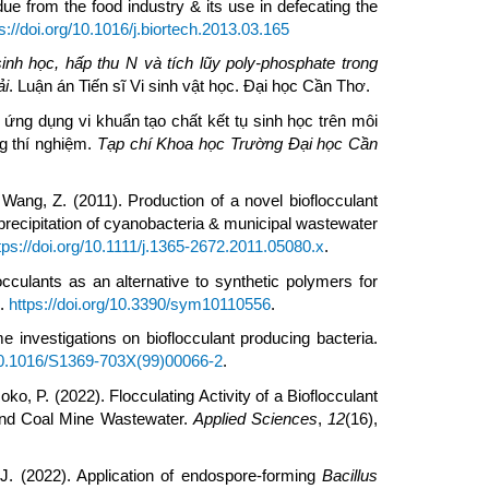
e from the food industry & its use in defecating the
s://doi.org/10.1016/j.biortech.2013.03.165
inh học, hấp thu N và tích lũy poly-phosphate trong
ải
. Luận án Tiến sĩ Vi sinh vật học. Đại học Cần Thơ.
à ứng dụng vi khuẩn tạo chất kết tụ sinh học trên môi
g thí nghiệm.
Tạp chí Khoa học Trường Đại học Cần
& Wang, Z. (2011). Production of a novel bioflocculant
 precipitation of cyanobacteria & municipal wastewater
tps://doi.org/10.1111/j.1365-2672.2011.05080.x
.
occulants as an alternative to synthetic polymers for
s.
https://doi.org/10.3390/sym10110556
.
 investigations on bioflocculant producing bacteria.
/10.1016/S1369-703X(99)00066-2
.
ko, P. (2022). Flocculating Activity of a Bioflocculant
nd Coal Mine Wastewater.
Applied Sciences
,
12
(16),
 J. (2022). Application of endospore-forming
Bacillus