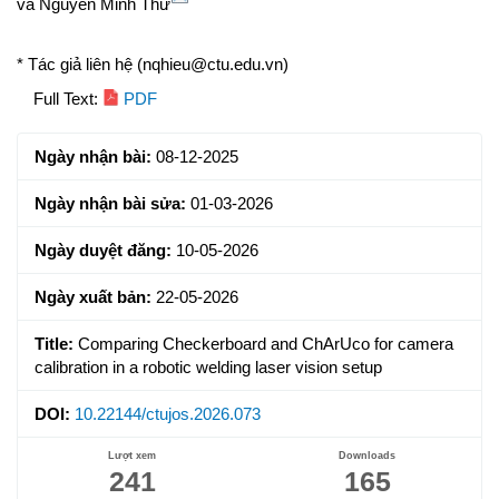
và
Nguyễn Minh Thư
* Tác giả liên hệ (nqhieu@ctu.edu.vn)
Article
Full Text:
PDF
Sidebar
Ngày nhận bài:
08-12-2025
Ngày nhận bài sửa:
01-03-2026
Ngày duyệt đăng:
10-05-2026
Ngày xuất bản:
22-05-2026
Title:
Comparing Checkerboard and ChArUco for camera
calibration in a robotic welding laser vision setup
DOI:
10.22144/ctujos.2026.073
Lượt xem
Downloads
241
165