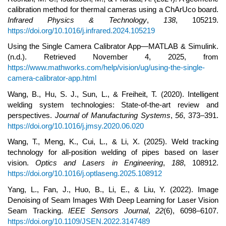
calibration method for thermal cameras using a ChArUco board.
Infrared Physics & Technology
,
138
, 105219.
https://doi.org/10.1016/j.infrared.2024.105219
Using the Single Camera Calibrator App—MATLAB & Simulink.
(n.d.). Retrieved November 4, 2025, from
https://www.mathworks.com/help/vision/ug/using-the-single-
camera-calibrator-app.html
Wang, B., Hu, S. J., Sun, L., & Freiheit, T. (2020). Intelligent
welding system technologies: State-of-the-art review and
perspectives.
Journal of Manufacturing Systems
,
56
, 373–391.
https://doi.org/10.1016/j.jmsy.2020.06.020
Wang, T., Meng, K., Cui, L., & Li, X. (2025). Weld tracking
technology for all-position welding of pipes based on laser
vision.
Optics and Lasers in Engineering
,
188
, 108912.
https://doi.org/10.1016/j.optlaseng.2025.108912
Yang, L., Fan, J., Huo, B., Li, E., & Liu, Y. (2022). Image
Denoising of Seam Images With Deep Learning for Laser Vision
Seam Tracking.
IEEE Sensors Journal
,
22
(6), 6098–6107.
https://doi.org/10.1109/JSEN.2022.3147489