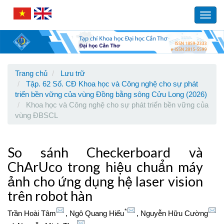
Main
Navigation
Toggl
Main
navig
Content
Sidebar
Trang chủ
Lưu trữ
Tập. 62 Số. CĐ Khoa học và Công nghệ cho sự phát
triển bền vững của vùng Đồng bằng sông Cửu Long (2026)
Khoa học và Công nghệ cho sự phát triển bền vững của
vùng ĐBSCL
So sánh Checkerboard và
ChArUco trong hiệu chuẩn máy
ảnh cho ứng dụng hệ laser vision
trên robot hàn
*
Trần Hoài Tâm
,
Ngô Quang Hiếu
,
Nguyễn Hữu Cường