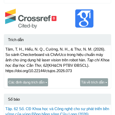
0
Trích dẫn
Tâm, T. H., Hiếu, N. Q., Cường, N. H., & Thư, N. M. (2026).
So sánh Checkerboard và ChArUco trong hiệu chuẩn máy
ảnh cho ứng dụng hệ laser vision trên robot hàn.
Tạp chí Khoa
học Đại học Cần Thơ
,
62
(KH&CN PTBV ĐBSCL).
https://doi.org/10.22144/ctujos.2026.073
Các định dạng trích dẫn
Tải về trích dẫn
Số báo
Tập. 62 Số. CĐ Khoa học và Công nghệ cho sự phát triển bền
vững của vùng Đồng bằng sông Cửu Long (2026)