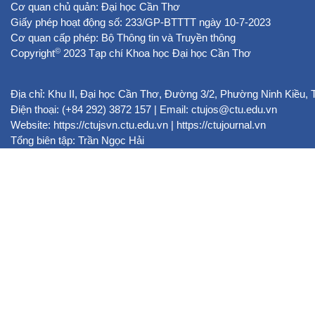
Cơ quan chủ quản: Đại học Cần Thơ
Giấy phép hoạt động số: 233/GP-BTTTT ngày 10-7-2023
Cơ quan cấp phép: Bộ Thông tin và Truyền thông
©
Copyright
2023 Tạp chí Khoa học Đại học Cần Thơ
Địa chỉ: Khu II, Đại học Cần Thơ, Đường 3/2, Phường Ninh Kiều,
Điện thoại: (+84 292) 3872 157 | Email: ctujos@ctu.edu.vn
Website:
https://ctujsvn.ctu.edu.vn
|
https://ctujournal.vn
Tổng biên tập: Trần Ngọc Hải