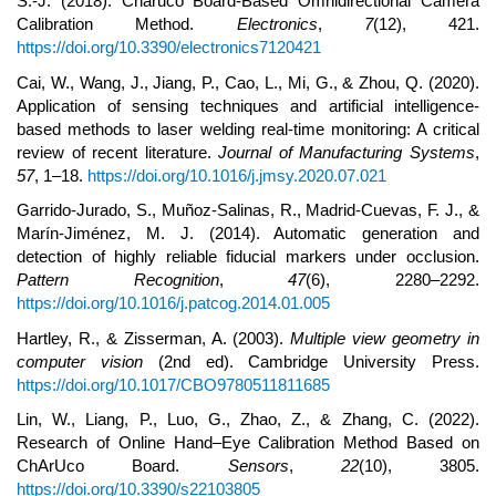
S.-J. (2018). Charuco Board-Based Omnidirectional Camera
Calibration Method.
Electronics
,
7
(12), 421.
https://doi.org/10.3390/electronics7120421
Cai, W., Wang, J., Jiang, P., Cao, L., Mi, G., & Zhou, Q. (2020).
Application of sensing techniques and artificial intelligence-
based methods to laser welding real-time monitoring: A critical
review of recent literature.
Journal of Manufacturing Systems
,
57
, 1–18.
https://doi.org/10.1016/j.jmsy.2020.07.021
Garrido-Jurado, S., Muñoz-Salinas, R., Madrid-Cuevas, F. J., &
Marín-Jiménez, M. J. (2014). Automatic generation and
detection of highly reliable fiducial markers under occlusion.
Pattern Recognition
,
47
(6), 2280–2292.
https://doi.org/10.1016/j.patcog.2014.01.005
Hartley, R., & Zisserman, A. (2003).
Multiple view geometry in
computer vision
(2nd ed). Cambridge University Press.
https://doi.org/10.1017/CBO9780511811685
Lin, W., Liang, P., Luo, G., Zhao, Z., & Zhang, C. (2022).
Research of Online Hand–Eye Calibration Method Based on
ChArUco Board.
Sensors
,
22
(10), 3805.
https://doi.org/10.3390/s22103805