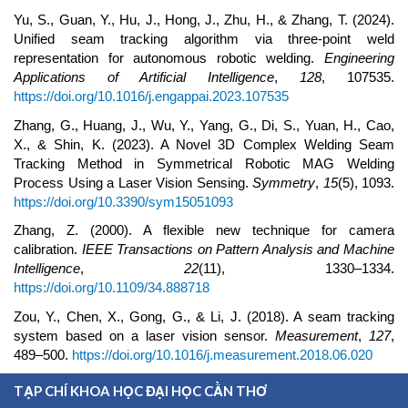
Yu, S., Guan, Y., Hu, J., Hong, J., Zhu, H., & Zhang, T. (2024).
Unified seam tracking algorithm via three-point weld
representation for autonomous robotic welding.
Engineering
Applications of Artificial Intelligence
,
128
, 107535.
https://doi.org/10.1016/j.engappai.2023.107535
Zhang, G., Huang, J., Wu, Y., Yang, G., Di, S., Yuan, H., Cao,
X., & Shin, K. (2023). A Novel 3D Complex Welding Seam
Tracking Method in Symmetrical Robotic MAG Welding
Process Using a Laser Vision Sensing.
Symmetry
,
15
(5), 1093.
https://doi.org/10.3390/sym15051093
Zhang, Z. (2000). A flexible new technique for camera
calibration.
IEEE Transactions on Pattern Analysis and Machine
Intelligence
,
22
(11), 1330–1334.
https://doi.org/10.1109/34.888718
Zou, Y., Chen, X., Gong, G., & Li, J. (2018). A seam tracking
system based on a laser vision sensor.
Measurement
,
127
,
489–500.
https://doi.org/10.1016/j.measurement.2018.06.020
TẠP CHÍ KHOA HỌC ĐẠI HỌC CẦN THƠ