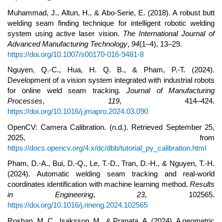
Muhammad, J., Altun, H., & Abo-Serie, E. (2018). A robust butt
welding seam finding technique for intelligent robotic welding
system using active laser vision.
The International Journal of
Advanced Manufacturing Technology
,
94
(1–4), 13–29.
https://doi.org/10.1007/s00170-016-9481-8
Nguyen, Q.-C., Hua, H. Q. B., & Pham, P.-T. (2024).
Development of a vision system integrated with industrial robots
for online weld seam tracking.
Journal of Manufacturing
Processes
,
119
, 414–424.
https://doi.org/10.1016/j.jmapro.2024.03.090
OpenCV: Camera Calibration. (n.d.). Retrieved September 25,
2025, from
https://docs.opencv.org/4.x/dc/dbb/tutorial_py_calibration.html
Pham, D.-A., Bui, D.-Q., Le, T.-D., Tran, D.-H., & Nguyen, T.-H.
(2024). Automatic welding seam tracking and real-world
coordinates identification with machine learning method.
Results
in Engineering
,
23
, 102565.
https://doi.org/10.1016/j.rineng.2024.102565
Roshan, M. C., Isaksson, M., & Pranata, A. (2024). A geometric