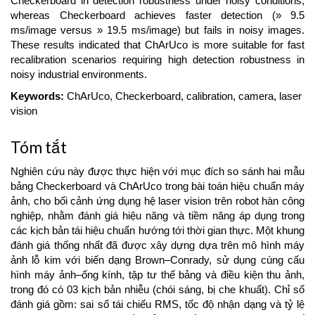
Checkerboard in detection robustness under noisy conditions,
whereas Checkerboard achieves faster detection (» 9.5
ms/image versus » 19.5 ms/image) but fails in noisy images.
These results indicated that ChArUco is more suitable for fast
recalibration scenarios requiring high detection robustness in
noisy industrial environments.
Keywords:
ChArUco, Checkerboard, calibration, camera, laser
vision
Tóm tắt
Nghiên cứu này được thực hiện với mục đích so sánh hai mẫu
bảng Checkerboard và ChArUco trong bài toán hiệu chuẩn máy
ảnh, cho bối cảnh ứng dụng hệ laser vision trên robot hàn công
nghiệp, nhằm đánh giá hiệu năng và tiềm năng áp dụng trong
các kịch bản tái hiệu chuẩn hướng tới thời gian thực. Một khung
đánh giá thống nhất đã được xây dựng dựa trên mô hình máy
ảnh lỗ kim với biến dạng Brown–Conrady, sử dụng cùng cấu
hình máy ảnh–ống kính, tập tư thế bảng và điều kiện thu ảnh,
trong đó có 03 kịch bản nhiễu (chói sáng, bị che khuất). Chỉ số
đánh giá gồm: sai số tái chiếu RMS, tốc độ nhận dạng và tỷ lệ