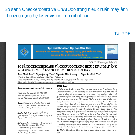
Quay
So sánh Checkerboard và ChArUco trong hiệu chuẩn máy ảnh
lại
cho ứng dụng hệ laser vision trên robot hàn
chi
tiết
bài
Tải xuống
Tải PDF
viết