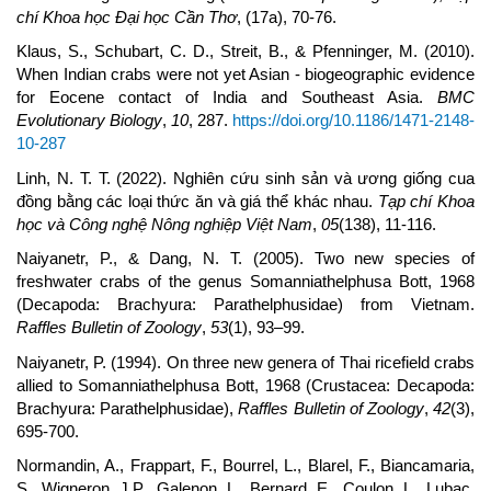
chí Khoa học Đại học Cần Thơ
, (17a), 70-76.
Klaus, S., Schubart, C. D., Streit, B., & Pfenninger, M. (2010).
When Indian crabs were not yet Asian - biogeographic evidence
for Eocene contact of India and Southeast Asia.
BMC
Evolutionary Biology
,
10
, 287.
https://doi.org/10.1186/1471-2148-
10-287
Linh, N. T. T. (2022). Nghiên cứu sinh sản và ương giống cua
đồng bằng các loại thức ăn và giá thể khác nhau.
Tạp chí Khoa
học và Công nghệ Nông nghiệp Việt Nam
,
05
(138), 11-116.
Naiyanetr, P., & Dang, N. T. (2005). Two new species of
freshwater crabs of the genus Somanniathelphusa Bott, 1968
(Decapoda: Brachyura: Parathelphusidae) from Vietnam.
Raffles Bulletin of Zoology
,
53
(1), 93–99.
Naiyanetr, P. (1994). On three new genera of Thai ricefield crabs
allied to Somanniathelphusa Bott, 1968 (Crustacea: Decapoda:
Brachyura: Parathelphusidae),
Raffles Bulletin of Zoology
,
42
(3),
695-700.
Normandin, A., Frappart, F., Bourrel, L., Blarel, F., Biancamaria,
S., Wigneron, J.P., Galenon, L., Bernard, E., Coulon, L., Lubac,