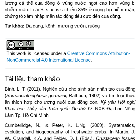
lượng cá thể cua đồng ở vùng nước ngọt cao hơn vùng bị
nhiễm mặn. Loài S. sinensis chiếm 85% ở ruộng bị nhiễm mặn,
chứng tỏ xâm nhập mặn tác động tiêu cực đến cua đồng.
Từ khóa:
Đa dạng, kênh, mương vườn, ruộng
Article
Details
This work is licensed under a
Creative Commons Attribution-
NonCommercial 4.0 International License
.
Tài liệu tham khảo
Bình, L. T. (2011). Nghiên cứu cho sinh sản nhân tạo cua đồng
(
Somanniathelphusa germaini
, Rathbun, 1902) và tìm loại thức
ăn thích hợp cho ương nuôi cua đồng con.
Kỷ yếu Hội nghị
Khoa học Thủy sản Toàn quốc lần thứ IV.
NXB Đại học Nông
Lâm Tp. Hồ Chí Minh
Cumberlidge, N., & Peter, K. L.Ng. (2009). Systematics,
evolution, and biogeography of freshwater crabs. In Martin, J.
W., Crandall, K.A. and Felder, D. L (Eds.),
Crustacean Issues