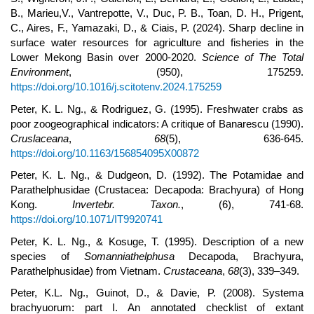
B., Marieu,V., Vantrepotte, V., Duc, P. B., Toan, D. H., Prigent,
C., Aires, F., Yamazaki, D., & Ciais, P. (2024). Sharp decline in
surface water resources for agriculture and fisheries in the
Lower Mekong Basin over 2000-2020.
Science of The Total
Environment
, (950), 175259.
https://doi.org/10.1016/j.scitotenv.2024.175259
Peter, K. L. Ng., & Rodriguez, G. (1995). Freshwater crabs as
poor zoogeographical indicators: A critique of Banarescu (1990).
Cruslaceana
,
68
(5), 636-645.
https://doi.org/10.1163/156854095X00872
Peter, K. L. Ng., & Dudgeon, D. (1992). The Potamidae and
Parathelphusidae (Crustacea: Decapoda: Brachyura) of Hong
Kong.
Invertebr. Taxon.
, (6), 741-68.
https://doi.org/10.1071/IT9920741
Peter, K. L. Ng., & Kosuge, T. (1995). Description of a new
species of
Somanniathelphusa
Decapoda, Brachyura,
Parathelphusidae) from Vietnam.
Crustaceana
,
68
(3), 339–349.
Peter, K.L. Ng., Guinot, D., & Davie, P. (2008). Systema
brachyuorum: part I. An annotated checklist of extant