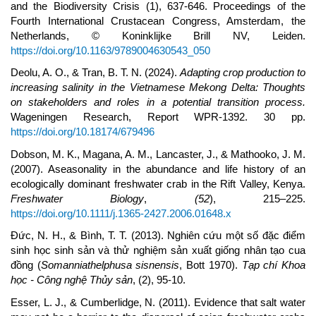
and the Biodiversity Crisis (1), 637-646. Proceedings of the
Fourth International Crustacean Congress, Amsterdam, the
Netherlands, © Koninklijke Brill NV, Leiden.
https://doi.org/10.1163/9789004630543_050
Deolu, A. O., & Tran, B. T. N. (2024).
Adapting crop production to
increasing salinity in the Vietnamese Mekong Delta: Thoughts
on stakeholders and roles in a potential transition process.
Wageningen Research, Report WPR-1392. 30 pp.
https://doi.org/10.18174/679496
Dobson, M. K., Magana, A. M., Lancaster, J., & Mathooko, J. M.
(2007). Aseasonality in the abundance and life history of an
ecologically dominant freshwater crab in the Rift Valley, Kenya.
Freshwater Biology
,
(52
), 215–225.
https://doi.org/10.1111/j.1365-2427.2006.01648.x
Đức, N. H., & Bình, T. T. (2013). Nghiên cứu một số đặc điểm
sinh học sinh sản và thử nghiệm sản xuất giống nhân tạo cua
đồng (
Somanniathelphusa sisnensis
, Bott 1970).
Tạp chí Khoa
học - Công nghệ Thủy sản
, (2), 95-10.
Esser, L. J., & Cumberlidge, N. (2011). Evidence that salt water