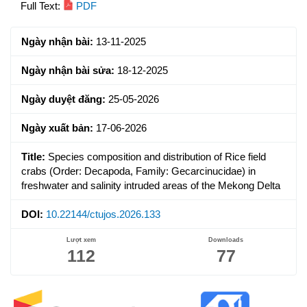
Article
Full Text:
PDF
Sidebar
Ngày nhận bài:
13-11-2025
Ngày nhận bài sửa:
18-12-2025
Ngày duyệt đăng:
25-05-2026
Ngày xuất bản:
17-06-2026
Title:
Species composition and distribution of Rice field
crabs (Order: Decapoda, Family: Gecarcinucidae) in
freshwater and salinity intruded areas of the Mekong Delta
DOI:
10.22144/ctujos.2026.133
Lượt xem
Downloads
112
77