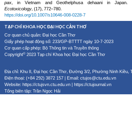
pax
, in Vietnam and Geothelphusa dehaani in Japan.
Ecotoxicology
, (17), 772–780.
https://doi.org/10.1007/s10646-008-0228-7
TẠP CHÍ KHOA HỌC ĐẠI HỌC CẦN THƠ
Cơ quan chủ quản: Đại học Cần Thơ
Giấy phép hoạt động số: 233/GP-BTTTT ngày 10-7-2023
Cơ quan cấp phép: Bộ Thông tin và Truyền thông
©
Copyright
2023 Tạp chí Khoa học Đại học Cần Thơ
Địa chỉ: Khu II, Đại học Cần Thơ, Đường 3/2, Phường Ninh Kiều,
Điện thoại: (+84 292) 3872 157 | Email: ctujos@ctu.edu.vn
Website:
https://ctujsvn.ctu.edu.vn
|
https://ctujournal.vn
Tổng biên tập: Trần Ngọc Hải