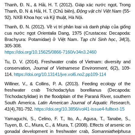
Thanh, Đ. N., & Hải, H. T. (2012). Giáp xác nước ngọt, Trong
Thanh, Đ. N & Hải, H. T. (Chủ biên),
Động vật chí Việt Nam
(55-
92)
.
NXB Khoa học và Kỹ thuật, Hà Nội.
Thanh, Đ. N. (2012). Về vị trí phân loại và danh pháp của giống
cua nước ngọt
Orientalia
Dang, 1975 (Crustacea: Decapoda:
Brachyura: Potamidae) ở Việt Nam.
Tạp chí Sinh học
,
34
(3),
305-308.
https://doi.org/10.15625/0866-7160/v34n3.2460
Tu, D. V. (2014). Freshwater crabs of Vietnam: diversity and
conservation
, Journal of Vietnamese Environment
,
6
(2), 109-
114.
https://doi.org/10.13141/jve.vol6.no2.pp109-114
Williner, V., & Collins, P. A. (2013). Feeding ecology of the
freshwater crab Trichodactylus borellianus (Decapoda:
Trichodactylidae) in the floodplain of the Paraná River, southern
South America.
Latin American Journal of Aquatic Research
,
41
(4),781-792.
https://doi.org/10.3856/vol41-issue4-fulltext-15
Yamaguchi, S., Celino, F. T., Ito, A., Agusa, T., Tanabe, S.,
Tuyen, B. C., Miura, C., & Miura, T. (2008). Effects of arsenic on
gonadal development in freshwater crab,
Somanniathelphusa