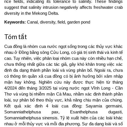
rice fields, indicating its tolerance to salinity. These findings
suggest that salinity intrusion negatively affects freshwater crab
diversity in the Mekong Delta.
Keywords:
Canal, diversity, field, garden pond
Tóm tắt
Cua đồng là nhóm cua nước ngọt sống trong các thủy vực khác
nhau ở Đồng bằng sông Cửu Long, có giá trị sinh thái và kinh tế
cao. Tuy nhiên, việc phân loại nhóm cua này còn nhiều hạn chế,
chưa thống nhất giữa các tác giả, gây khó khăn trong việc xác
định đa dạng thành phần loài và vùng phân bố. Ngoài ra, chưa
có thông tin quần xã cua đồng có bị ảnh hưởng bởi xâm nhập
mặn hay không. Nghiên cứu này được thực hiện từ tháng
4/2024 đến tháng 3/2025 tại vùng nước ngọt Vĩnh Long - Cần
Thơ và vùng bị nhiễm mặn Cà Mau, nhằm xác định thành phần
loài, sự phân bố theo thủy vực, khả năng chịu mặn của chúng.
Kết quả xác định 4 loài cua đồng: Sayamia germaini,
Somanniathelphusa pax, Esanthelphusa dugasti,
Somanniathelphusa sinensis. Tỷ lệ xuất hiện của các loài khác
nhau ở mỗi thủy vực và mỗi địa phương. Sự đa dạng loài và số