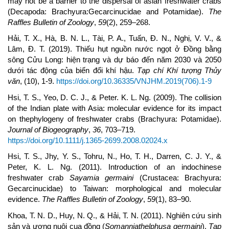
may not be a barrier to the dispersal of asian freshwater crabs
(Decapoda: Brachyura:Gecarcinucidae and Potamidae).
The
Raffles Bulletin of Zoology
,
59
(2), 259–268.
Hải, T. X., Hà, B. N. L., Tài, P. A., Tuấn, Đ. N., Nghị, V. V., &
Lâm, Đ. T. (2019). Thiếu hụt nguồn nước ngọt ở Đồng bằng
sông Cửu Long: hiện trạng và dự báo đến năm 2030 và 2050
dưới tác động của biến đổi khí hậu.
Tạp chí Khí tượng Thủy
văn
, (10), 1-9.
https://doi.org/10.36335/VNJHM.2019(706).1-9
Hsi, T. S., Yeo, D. C. J., & Peter. K. L. Ng. (2009). The collision
of the Indian plate with Asia: molecular evidence for its impact
on thephylogeny of freshwater crabs (Brachyura: Potamidae).
Journal of Biogeography
,
36
, 703–719.
https://doi.org/10.1111/j.1365-2699.2008.02024.x
Hsi, T. S., Jhy, Y. S., Tohru, N., Ho, T. H., Darren, C. J. Y., &
Peter, K. L. Ng. (2011). Introduction of an indochinese
freshwater crab
Sayamia germaini
(Crustacea: Brachyura:
Gecarcinucidae) to Taiwan: morphological and molecular
evidence.
The Raffles Bulletin of Zoology
,
59
(1), 83–90.
Khoa, T. N. D., Huy, N. Q., & Hải, T. N. (2011). Nghiên cứu sinh
sản và ương nuôi cua đồng (
Somanniathelphusa germaini
),
Tạp