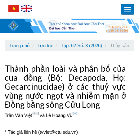
Main
Navigation
Toggl
Main
navig
Content
Sidebar
Trang chủ
Lưu trữ
Tập. 62 Số. 3 (2026)
Thủy sản
Thành phần loài và phân bố của
cua đồng (Bộ: Decapoda, Họ:
Gecarcinucidae) ở các thuỷ vực
vùng nước ngọt và nhiễm mặn ở
Đồng bằng sông Cửu Long
*
Trần Văn Việt
và
Lê Hoàng Vũ
* Tác giả liên hệ (tvviet@ctu.edu.vn)