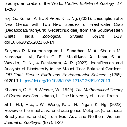
brachyuran crabs of the World.
Raffles Bulletin of Zoology
,
17
,
1–286
Raj, S., Kumar, A. B., & Peter, K. L. Ng. (2021). Description of a
New Genus with Two New Species of Freshwater Crab
(Decapoda:Brachyura: Gecarcinucidae) from the Southwestern
Ghats, India.
Zoological Studies
,
60
(
14), 1-13.
doi:10.6620/ZS.2021.60-14
Setyono, P., Kusumaningrum, L., Sunarhadi, M. A., Sholiqin, M.,
Nurcahyati, M., Berlin, G. E., Maulidyna, A., Jabar, S. A.,
Waskito, D. N., & Daniswara, A. P. (2023). Identification and
Analysis of Biodiversity in the Mount Tidar Botanical Gardens.
IOP Conf. Series: Earth and Environmental Science
,
(1268)
,
012013.
https://doi.org/10.1088/1755-1315/1268/1/012013
Shannon, C. E., & Weaver, W. (1949).
The Mathematical Theory
of Communication
. Urbana, IL: The University of Illinois Press.
Shih, H.T, Hsu, J.W., Wong, K. J. H., Ngan, K. Ng. (2022).
Review of the mudflat varunid crab genus Metaplax (Crustacea,
Brachyura, Varunidae) from East Asia and Northern Vietnam.
Journal of ZooKeys, (
877), 1-29