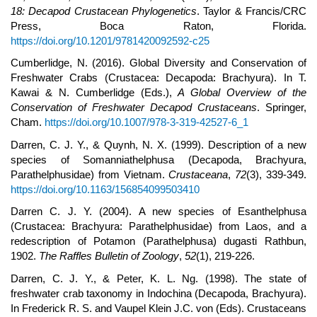
18: Decapod Crustacean Phylogenetics
. Taylor & Francis/CRC
Press, Boca Raton, Florida.
https://doi.org/10.1201/9781420092592-c25
Cumberlidge, N. (2016). Global Diversity and Conservation of
Freshwater Crabs (Crustacea: Decapoda: Brachyura). In T.
Kawai & N. Cumberlidge (Eds.),
A Global Overview of the
Conservation of Freshwater Decapod Crustaceans
. Springer,
Cham.
https://doi.org/10.1007/978-3-319-42527-6_1
Darren, C. J. Y., & Quynh, N. X. (1999). Description of a new
species of Somanniathelphusa (Decapoda, Brachyura,
Parathelphusidae) from Vietnam.
Crustaceana
,
72
(3), 339-349.
https://doi.org/10.1163/156854099503410
Darren C. J. Y. (2004). A new species of Esanthelphusa
(Crustacea: Brachyura: Parathelphusidae) from Laos, and a
redescription of Potamon (Parathelphusa) dugasti Rathbun,
1902.
The Raffles Bulletin of Zoology
,
52
(1), 219-226.
Darren, C. J. Y., & Peter, K. L. Ng. (1998). The state of
freshwater crab taxonomy in Indochina (Decapoda, Brachyura).
In Frederick R. S. and Vaupel Klein J.C. von (Eds). Crustaceans