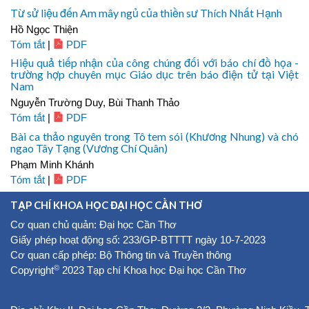
Từ sử liệu đến Am mây ngủ của thiền sư Thích Nhất Hạnh
Hồ Ngọc Thiện
Tóm tắt
|
PDF
Hiệu quả tiếp nhận của công chúng đối với báo chí đồ họa -
trường hợp chuyên mục Giáo dục trên báo điện tử tại Việt
Nam
Nguyễn Trường Duy, Bùi Thanh Thảo
Tóm tắt
|
PDF
Bài ca thảo nguyên trong Tô tem sói (Khương Nhung) và chó
ngao Tây Tạng (Vương Chí Quân)
Phạm Minh Khánh
Tóm tắt
|
PDF
TẠP CHÍ KHOA HỌC ĐẠI HỌC CẦN THƠ
Cơ quan chủ quản: Đại học Cần Thơ
Giấy phép hoạt động số: 233/GP-BTTTT ngày 10-7-2023
Cơ quan cấp phép: Bộ Thông tin và Truyền thông
©
Copyright
2023 Tạp chí Khoa học Đại học Cần Thơ