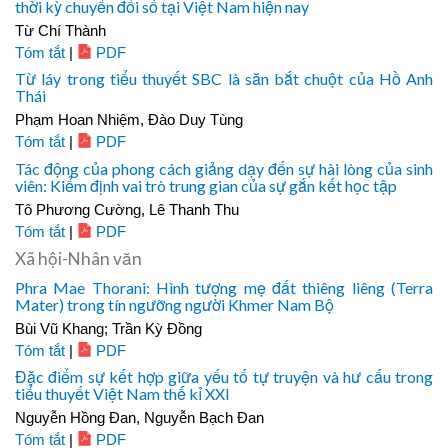
thời kỳ chuyển đổi số tại Việt Nam hiện nay
Từ Chí Thành
Tóm tắt
|
PDF
Từ láy trong tiểu thuyết SBC là săn bắt chuột của Hồ Anh
Thái
Phạm Hoan Nhiệm, Đào Duy Tùng
Tóm tắt
|
PDF
Tác động của phong cách giảng dạy đến sự hài lòng của sinh
viên: Kiểm định vai trò trung gian của sự gắn kết học tập
Tô Phương Cường, Lê Thanh Thu
Tóm tắt
|
PDF
Xã hội-Nhân văn
Phra Mae Thorani: Hình tượng mẹ đất thiêng liêng (Terra
Mater) trong tín ngưỡng người Khmer Nam Bộ
Bùi Vũ Khang; Trần Kỳ Đồng
Tóm tắt
|
PDF
Đặc điểm sự kết hợp giữa yếu tố tự truyện và hư cấu trong
tiểu thuyết Việt Nam thế kỉ XXI
Nguyễn Hồng Đan, Nguyễn Bạch Đan
Tóm tắt
|
PDF