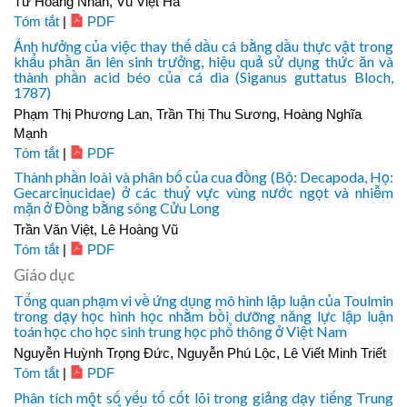
Từ Hoàng Nhân, Vũ Việt Hà
Tóm tắt
|
PDF
Ảnh hưởng của việc thay thế dầu cá bằng dầu thực vật trong
khẩu phần ăn lên sinh trưởng, hiệu quả sử dụng thức ăn và
thành phần acid béo của cá dìa (Siganus guttatus Bloch,
1787)
Phạm Thị Phương Lan, Trần Thị Thu Sương, Hoàng Nghĩa
Mạnh
Tóm tắt
|
PDF
Thành phần loài và phân bố của cua đồng (Bộ: Decapoda, Họ:
Gecarcinucidae) ở các thuỷ vực vùng nước ngọt và nhiễm
mặn ở Đồng bằng sông Cửu Long
Trần Văn Việt, Lê Hoàng Vũ
Tóm tắt
|
PDF
Giáo dục
Tổng quan phạm vi về ứng dụng mô hình lập luận của Toulmin
trong dạy học hình học nhằm bồi dưỡng năng lực lập luận
toán học cho học sinh trung học phổ thông ở Việt Nam
Nguyễn Huỳnh Trọng Đức, Nguyễn Phú Lộc, Lê Viết Minh Triết
Tóm tắt
|
PDF
Phân tích một số yếu tố cốt lõi trong giảng dạy tiếng Trung