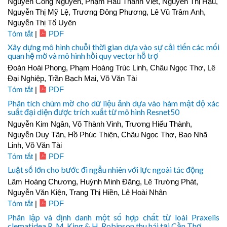
Nguyễn Công Nguyên, Phạm Hầu Thanh Việt, Nguyễn Thị Hậu,
Nguyễn Thị Mỹ Lệ, Trương Đông Phương, Lê Vũ Trâm Anh,
Nguyễn Thị Tố Uyên
Tóm tắt
|
PDF
Xây dựng mô hình chuỗi thời gian dựa vào sự cải tiến các mối
quan hệ mờ và mô hình hồi quy vector hỗ trợ
Đoàn Hoài Phong, Phạm Hoàng Trúc Linh, Châu Ngọc Thơ, Lê
Đại Nghiệp, Trần Bạch Mai, Võ Văn Tài
Tóm tắt
|
PDF
Phân tích chùm mờ cho dữ liệu ảnh dựa vào hàm mật độ xác
suất đại diện được trích xuất từ mô hình Resnet50
Nguyễn Kim Ngân, Võ Thành Vinh, Trương Hiếu Thành,
Nguyễn Duy Tân, Hồ Phúc Thiện, Châu Ngọc Thơ, Bao Nhã
Linh, Võ Văn Tài
Tóm tắt
|
PDF
Luật số lớn cho bước đi ngẫu nhiên với lực ngoài tác động
Lâm Hoàng Chương, Huỳnh Minh Đăng, Lê Trường Phát,
Nguyễn Văn Kiện, Trang Thị Hiền, Lê Hoài Nhân
Tóm tắt
|
PDF
Phân lập và định danh một số hợp chất từ loài Praxelis
clematidea R. M. King & H. Robinson thu hái tại Cần Thơ