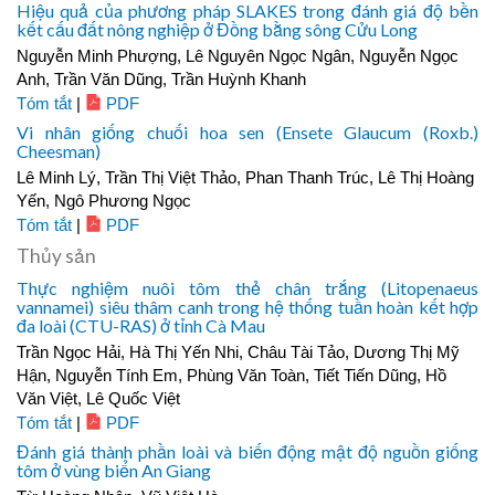
Hiệu quả của phương pháp SLAKES trong đánh giá độ bền
kết cấu đất nông nghiệp ở Đồng bằng sông Cửu Long
Nguyễn Minh Phượng, Lê Nguyên Ngọc Ngân, Nguyễn Ngọc
Anh, Trần Văn Dũng, Trần Huỳnh Khanh
Tóm tắt
|
PDF
Vi nhân giống chuối hoa sen (Ensete Glaucum (Roxb.)
Cheesman)
Lê Minh Lý, Trần Thị Việt Thảo, Phan Thanh Trúc, Lê Thị Hoàng
Yến, Ngô Phương Ngọc
Tóm tắt
|
PDF
Thủy sản
Thực nghiệm nuôi tôm thẻ chân trắng (Litopenaeus
vannamei) siêu thâm canh trong hệ thống tuần hoàn kết hợp
đa loài (CTU-RAS) ở tỉnh Cà Mau
Trần Ngọc Hải, Hà Thị Yến Nhi, Châu Tài Tảo, Dương Thị Mỹ
Hận, Nguyễn Tính Em, Phùng Văn Toàn, Tiết Tiến Dũng, Hồ
Văn Việt, Lê Quốc Việt
Tóm tắt
|
PDF
Đánh giá thành phần loài và biến động mật độ nguồn giống
tôm ở vùng biển An Giang