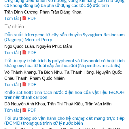
Ứng dụng điều khiển vô hướng vòng kín nâng cao cho động
cơ không đồng bộ ba pha sử dụng các tốc độ ước tính
Trần Đình Cương, Phan Trần Đăng Khoa
Tóm tắt
|
PDF
Tự nhiên
Dẫn xuất triterpene từ cây sắn thuyền Syzygium Resinosum
(Gagnep.) Merr. et Perry
Ngô Quốc Luân, Nguyễn Phúc Đảm
Tóm tắt
|
PDF
Tối ưu quy trình trích ly polyphenol và flavonoid có hoạt tính
kháng oxy hóa từ loài nắp ấm hoa đôi (Nepenthes mirabilis)
Võ Thành Khang, Tạ Bích Như, Tạ Thanh Hồng, Nguyễn Quốc
Châu Thanh, Phạm Quốc Nhiên
Tóm tắt
|
PDF
Khảo sát hoạt tính tách nước điện hóa của vật liệu FeOOH
trên nền thanh carbon
Đỗ Nguyễn Anh Khoa, Trần Thị Thuý Kiều, Trần Văn Mẫn
Tóm tắt
|
PDF
Tối ưu thông số vận hành cho hệ chưng cất màng trực tiếp
(DCMD) trong quá trình xử lý nước biển