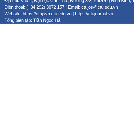
Địa chỉ: Khu II, Đại học Cần Thơ, Đường 3/2, Phường Ninh Kiều,
Điện thoại: (+84 292) 3872 157 | Email: ctujos@ctu.edu.vn
Website:
https://ctujsvn.ctu.edu.vn
|
https://ctujournal.vn
Tổng biên tập: Trần Ngọc Hải