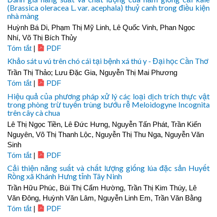
(Brassica oleracea L. var. acephala) thuỷ canh trong điều kiện
nhà màng
Huỳnh Bá Di, Phạm Thị Mỹ Linh, Lê Quốc Vinh, Phan Ngọc
Nhí, Võ Thị Bích Thủy
Tóm tắt
|
PDF
Khảo sát u vú trên chó cái tại bệnh xá thú y - Đại học Cần Thơ
Trần Thị Thảo; Lưu Đặc Gia, Nguyễn Thị Mai Phương
Tóm tắt
|
PDF
Hiệu quả của phương pháp xử lý các loại dịch trích thực vật
trong phòng trừ tuyến trùng bướu rễ Meloidogyne Incognita
trên cây cà chua
Lê Thị Ngọc Tiền, Lê Đức Hưng, Nguyễn Tấn Phát, Trần Kiến
Nguyên, Võ Thị Thanh Lộc, Nguyễn Thị Thu Nga, Nguyễn Văn
Sinh
Tóm tắt
|
PDF
Cải thiện năng suất và chất lượng giống lúa đặc sản Huyết
Rồng xã Khánh Hưng tỉnh Tây Ninh
Trần Hữu Phúc, Bùi Thị Cẩm Hường, Trần Thị Kim Thúy, Lê
Văn Đông, Huỳnh Văn Lâm, Nguyễn Linh Em, Trần Văn Bằng
Tóm tắt
|
PDF