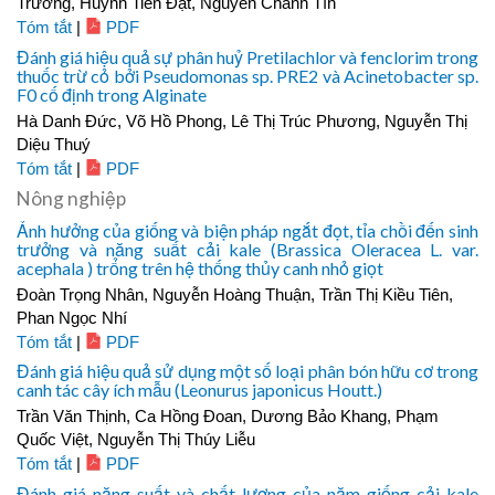
Trường, Huỳnh Tiến Đạt, Nguyễn Chánh Tín
Tóm tắt
|
PDF
Đánh giá hiệu quả sự phân huỷ Pretilachlor và fenclorim trong
thuốc trừ cỏ bởi Pseudomonas sp. PRE2 và Acinetobacter sp.
F0 cố định trong Alginate
Hà Danh Đức, Võ Hồ Phong, Lê Thị Trúc Phương, Nguyễn Thị
Diệu Thuý
Tóm tắt
|
PDF
Nông nghiệp
Ảnh hưởng của giống và biện pháp ngắt đọt, tỉa chồi đến sinh
trưởng và năng suất cải kale (Brassica Oleracea L. var.
acephala ) trổng trên hệ thống thủy canh nhỏ giọt
Đoàn Trọng Nhân, Nguyễn Hoàng Thuận, Trần Thị Kiều Tiên,
Phan Ngọc Nhí
Tóm tắt
|
PDF
Đánh giá hiệu quả sử dụng một số loại phân bón hữu cơ trong
canh tác cây ích mẫu (Leonurus japonicus Houtt.)
Trần Văn Thịnh, Ca Hồng Đoan, Dương Bảo Khang, Phạm
Quốc Việt, Nguyễn Thị Thúy Liễu
Tóm tắt
|
PDF
Đánh giá năng suất và chất lượng của năm giống cải kale