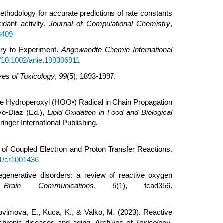
ethodology for accurate predictions of rate constants
idant activity.
Journal of Computational Chemistry
,
23409
ry to Experiment.
Angewandte Chemie International
org/10.1002/anie.199306911
ves of Toxicology
,
99
(5), 1893-1997.
the Hydroperoxyl (HOO•) Radical in Chain Propagation
avo-Diaz (Ed.),
Lipid Oxidation in Food and Biological
inger International Publishing.
 of Coupled Electron and Proton Transfer Reactions.
21/cr1001436
egenerative disorders: a review of reactive oxygen
.
Brain Communications
,
6
(1), fcad356.
ovimova, E., Kuca, K., & Valko, M. (2023). Reactive
: chronic diseases and aging.
Archives of Toxicology
,