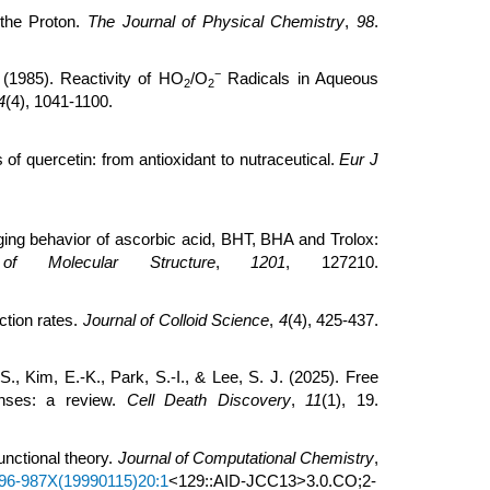
 the Proton.
The Journal of Physical Chemistry
,
98
.
−
. (1985). Reactivity of HO
/O
Radicals in Aqueous
2
2
4
(4), 1041-1100.
 of quercetin: from antioxidant to nutraceutical.
Eur J
ging behavior of ascorbic acid, BHT, BHA and Trolox:
of Molecular Structure
,
1201
, 127210.
action rates.
Journal of Colloid Science
,
4
(4), 425-437.
S., Kim, E.-K., Park, S.-I., & Lee, S. J. (2025). Free
enses: a review.
Cell Death Discovery
,
11
(1), 19.
unctional theory.
Journal of Computational Chemistry
,
)1096-987X(19990115)20:1
<129::AID-JCC13>3.0.CO;2-