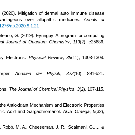
 (2020). Mitigation of dermal auto immune disease
dvantageous over allopathic medicines.
Annals of
21276/ap.2020.9.1.21
& Merino, G. (2019). Eyringpy: A program for computing
onal Journal of Quantum Chemistry
,
119
(2), e25686.
 by Electrons.
Physical Review
,
35
(11), 1303-1309.
Körper.
Annalen der Physik
,
322
(10), 891-921.
ions.
The Journal of Chemical Physics
,
3
(2), 107-115.
 the Antioxidant Mechanism and Electronic Properties
onic Acid and Sargachromanol.
ACS Omega
,
5
(32),
 E., Robb, M. A., Cheeseman, J. R., Scalmani, G.,… &