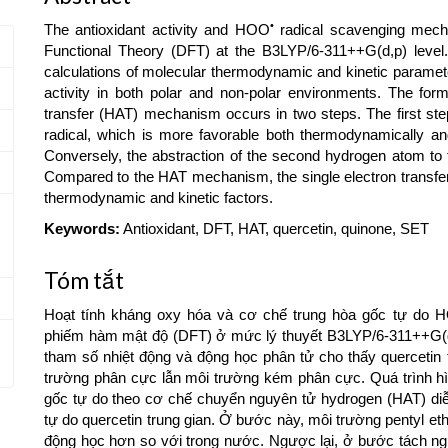
•
The antioxidant activity and HOO
radical scavenging mecha
Functional Theory (DFT) at the B3LYP/6-311++G(d,p) level. 
calculations of molecular thermodynamic and kinetic parameter
activity in both polar and non-polar environments. The for
transfer (HAT) mechanism occurs in two steps. The first step
radical, which is more favorable both thermodynamically and
Conversely, the abstraction of the second hydrogen atom to 
Compared to the HAT mechanism, the single electron transfer
thermodynamic and kinetic factors.
Keywords:
Antioxidant, DFT, HAT, quercetin, quinone, SET
Tóm tắt
Hoạt tính kháng oxy hóa và cơ chế trung hòa gốc tự do 
phiếm hàm mật độ (DFT) ở mức lý thuyết B3LYP/6-311++G(d,p)
tham số nhiệt động và động học phân tử cho thấy quercetin 
trường phân cực lẫn môi trường kém phân cực. Quá trình hì
gốc tự do theo cơ chế chuyển nguyên tử hydrogen (HAT) diễn
tự do quercetin trung gian. Ở bước này, môi trường pentyl eth
động học hơn so với trong nước. Ngược lại, ở bước tách ng