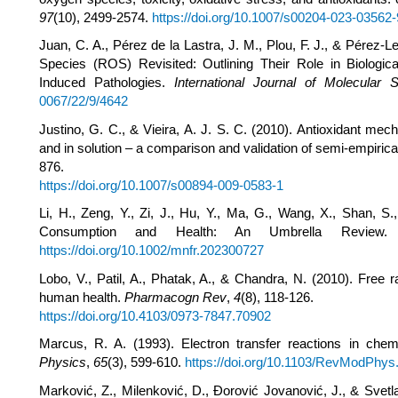
97
(10), 2499-2574.
https://doi.org/10.1007/s00204-023-03562-
Juan, C. A., Pérez de la Lastra, J. M., Plou, F. J., & Pérez
Species (ROS) Revisited: Outlining Their Role in Biologi
Induced Pathologies.
International Journal of Molecular 
0067/22/9/4642
Justino, G. C., & Vieira, A. J. S. C. (2010). Antioxidant me
and in solution – a comparison and validation of semi-empiric
876.
https://doi.org/10.1007/s00894-009-0583-1
Li, H., Zeng, Y., Zi, J., Hu, Y., Ma, G., Wang, X., Shan, S
Consumption and Health: An Umbrella Review
https://doi.org/10.1002/mnfr.202300727
Lobo, V., Patil, A., Phatak, A., & Chandra, N. (2010). Free r
human health.
Pharmacogn Rev
,
4
(8), 118-126.
https://doi.org/10.4103/0973-7847.70902
Marcus, R. A. (1993). Electron transfer reactions in che
Physics
,
65
(3), 599-610.
https://doi.org/10.1103/RevModPhys
Marković, Z., Milenković, D., Đorović Jovanović, J., & Svetla