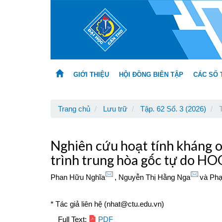
Main
Navigation
Main
Content
Sidebar
GIỚI THIỆU
HỘI ĐỒNG BIÊN TẬP
CÁC SỐ 
Trang chủ
Lưu trữ
Tập. 62 Số. 3 (2026)
T
Nghiên cứu hoạt tính kháng o
trình trung hòa gốc tự do H
Phan Hữu Nghĩa
,
Nguyễn Thị Hằng Nga
và
Phạ
* Tác giả liên hệ (nhat@ctu.edu.vn)
Article
Full Text:
PDF