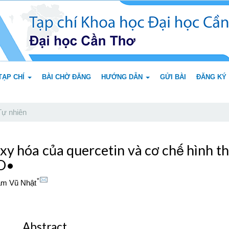
TẠP CHÍ
BÀI CHỜ ĐĂNG
HƯỚNG DẪN
GỬI BÀI
ĐĂNG KÝ
ự nhiên
xy hóa của quercetin và cơ chế hình 
OO•
*
m Vũ Nhật
Abstract