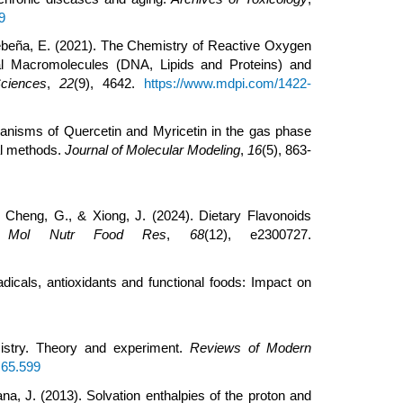
9
-Lebeña, E. (2021). The Chemistry of Reactive Oxygen
cal Macromolecules (DNA, Lipids and Proteins) and
Sciences
,
22
(9), 4642.
https://www.mdpi.com/1422-
chanisms of Quercetin and Myricetin in the gas phase
al methods.
Journal of Molecular Modeling
,
16
(5), 863-
., Cheng, G., & Xiong, J. (2024). Dietary Flavonoids
.
Mol Nutr Food Res
,
68
(12), e2300727.
adicals, antioxidants and functional foods: Impact on
mistry. Theory and experiment.
Reviews of Modern
.65.599
na, J. (2013). Solvation enthalpies of the proton and