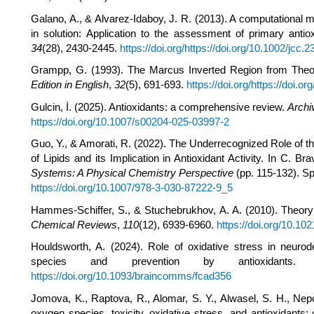
Galano, A., & Alvarez-Idaboy, J. R. (2013). A computational m
in solution: Application to the assessment of primary antiox
34
(28), 2430-2445.
https://doi.org/https://doi.org/10.1002/jcc.
Grampp, G. (1993). The Marcus Inverted Region from Theo
Edition in English
,
32
(5), 691-693.
https://doi.org/https://doi.
Gulcin, İ. (2025). Antioxidants: a comprehensive review.
Archi
https://doi.org/10.1007/s00204-025-03997-2
Guo, Y., & Amorati, R. (2022). The Underrecognized Role of 
of Lipids and its Implication in Antioxidant Activity. In C. Br
Systems: A Physical Chemistry Perspective
(pp. 115-132). Spr
https://doi.org/10.1007/978-3-030-87222-9_5
Hammes-Schiffer, S., & Stuchebrukhov, A. A. (2010). Theory
Chemical Reviews
,
110
(12), 6939-6960.
https://doi.org/10.10
Houldsworth, A. (2024). Role of oxidative stress in neurod
species and prevention by antioxidants
https://doi.org/10.1093/braincomms/fcad356
Jomova, K., Raptova, R., Alomar, S. Y., Alwasel, S. H., Nep
oxygen species, toxicity, oxidative stress, and antioxidants