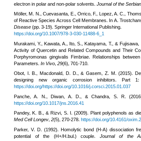
electron in polar and non-polar solvents.
Journal of the Serbi
Möller, M. N., Cuevasanta, E., Orrico, F., Lopez, A. C., Thoms
of Reactive Species Across Cell Membranes. In A. Trostcha
Disease
(pp. 3-19). Springer International Publishing.
https://doi.org/10.1007/978-3-030-11488-6_1
Murakami, Y., Kawata, A., Ito, S., Katayama, T., & Fujisawa,
Activity of Quercetin and Related Compounds and Their Co
Porphyromonas gingivalis Fimbriae. Relationships between
Parameters.
In Vivo
,
29
(6), 701-710.
Obot, I. B., Macdonald, D. D., & Gasem, Z. M. (2015). Dens
designing new organic corrosion inhibitors. Part 
https://doi.org/https://doi.org/10.1016/j.corsci.2015.01.037
Panche, A. N., Diwan, A. D., & Chandra, S. R. (2016
https://doi.org/10.1017/jns.2016.41
Pandey, K. B., & Rizvi, S. I. (2009). Plant polyphenols as d
Med Cell Longev
,
2
(5), 270-278.
https://doi.org/10.4161/oxim.
Parker, V. D. (1992). Homolytic bond (H-A) dissociation fre
potential of the (H+/H.bul.) couple.
Journal of the A