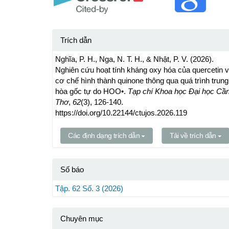
Trích dẫn
Nghĩa, P. H., Nga, N. T. H., & Nhật, P. V. (2026).
Nghiên cứu hoạt tính kháng oxy hóa của quercetin 
cơ chế hình thành quinone thông qua quá trình trung
hòa gốc tự do HOO•.
Tạp chí Khoa học Đại học Cầ
Thơ
,
62
(3), 126-140.
https://doi.org/10.22144/ctujos.2026.119
Các định dạng trích dẫn
Tải về trích dẫn
Số báo
Tập. 62 Số. 3 (2026)
Chuyên mục