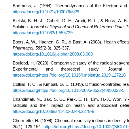
Bartmess, J. (1994). Thermodynamics of the Electron and
https://doi.org/10.1021/j100076a029
Bielski, B. H. J., Cabelli, D. E., Arudi, R. L., & Ross, A. B
Solution.
Journal of Physical and Chemical Reference Data
,
1
https://doi.org/10.1063/1.555739
Boots, A. W., Haenen, G. R., & Bast, A. (2008). Health effects
Pharmacol
,
585
(2-3), 325-337.
https://doi.org/10.1016/j.ejphar.2008.03.008
Boulebd, H. (2020). Comparative study of the radical scaven
Experimental and theoretical study.
Journal 
https://doi.org/https://doi.org/10.1016/j.molstruc.2019.127210
Collins, F. C., & Kimball, G. E. (1949). Diffusion-controlled re
https://doi.org/https://doi.org/10.1016/0095-8522(49)90023-9
Chandimali, N., Bak, S. G., Park, E. H., Lim, H.-J., Won, Y.-
radicals and their impact on health and antioxidant def
https://doi.org/10.1038/s41420-024-02278-8
Chermette, H. (1999). Chemical reactivity indexes in density f
20
(1), 129-154.
https://doi.org/https://doi.org/10.1002/(SICI