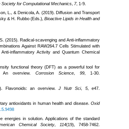
an Society for Computational Mechanics
,
7
, 1-9.
on, L., & Denicola, A. (2019). Diffusion and Transport
nsky & H. Rubbo (Eds.),
Bioactive Lipids in Health and
 S. (2015). Radical-scavenging and Anti-inflammatory
mbinations Against RAW264.7 Cells Stimulated with
 Anti-inflammatory Activity and Quantum Chemical
ity functional theory (DFT) as a powerful tool for
1: An overview.
Corrosion Science
,
99
, 1-30.
). Flavonoids: an overview.
J Nutr Sci
,
5
, e47.
ietary antioxidants in human health and disease.
Oxid
2.5.9498
e energies in solution. Applications of the standard
merican Chemical Society
,
114
(19), 7458-7462.