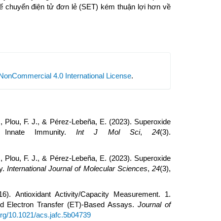
 chuyển điện tử đơn lẻ (SET) kém thuận lợi hơn về
NonCommercial 4.0 International License
.
, Plou, F. J., & Pérez-Lebeña, E. (2023). Superoxide
 Innate Immunity.
Int J Mol Sci
,
24
(3).
, Plou, F. J., & Pérez-Lebeña, E. (2023). Superoxide
ty.
International Journal of Molecular Sciences
,
24
(3),
). Antioxidant Activity/Capacity Measurement. 1.
and Electron Transfer (ET)-Based Assays.
Journal of
.org/10.1021/acs.jafc.5b04739