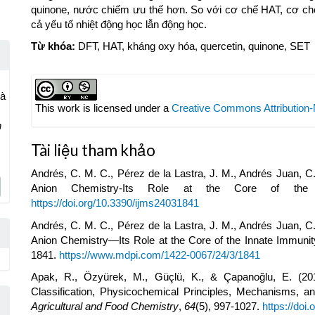
quinone, nước chiếm ưu thế hơn. So với cơ chế HAT, cơ chế
cả yếu tố nhiệt động học lẫn động học.
Từ khóa:
DFT, HAT, kháng oxy hóa, quercetin, quinone, SET
Article
và
Details
This work is licensed under a
Creative Commons Attribution-
n
Tài liệu tham khảo
Andrés, C. M. C., Pérez de la Lastra, J. M., Andrés Juan, C.
Anion Chemistry-Its Role at the Core of the
https://doi.org/10.3390/ijms24031841
Andrés, C. M. C., Pérez de la Lastra, J. M., Andrés Juan, C.
Anion Chemistry—Its Role at the Core of the Innate Immuni
1841.
https://www.mdpi.com/1422-0067/24/3/1841
Apak, R., Özyürek, M., Güçlü, K., & Çapanoğlu, E. (2016
Classification, Physicochemical Principles, Mechanisms, 
Agricultural and Food Chemistry
,
64
(5), 997-1027.
https://doi