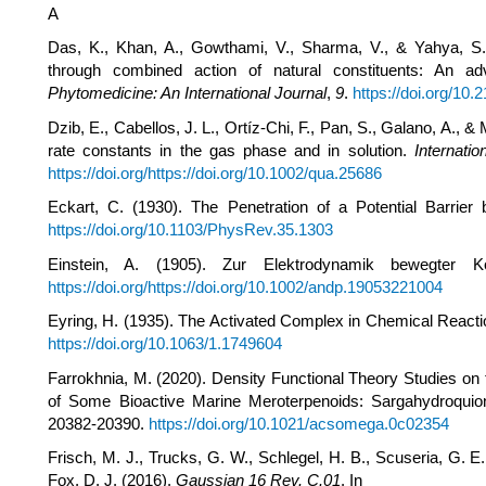
A
Das, K., Khan, A., Gowthami, V., Sharma, V., & Yahya, S.
through combined action of natural constituents: An a
Phytomedicine: An International Journal
,
9
.
https://doi.org/10.
Dzib, E., Cabellos, J. L., Ortíz-Chi, F., Pan, S., Galano, A., 
rate constants in the gas phase and in solution.
Internati
https://doi.org/https://doi.org/10.1002/qua.25686
Eckart, C. (1930). The Penetration of a Potential Barrier
https://doi.org/10.1103/PhysRev.35.1303
Einstein, A. (1905). Zur Elektrodynamik bewegter 
https://doi.org/https://doi.org/10.1002/andp.19053221004
Eyring, H. (1935). The Activated Complex in Chemical React
https://doi.org/10.1063/1.1749604
Farrokhnia, M. (2020). Density Functional Theory Studies on
of Some Bioactive Marine Meroterpenoids: Sargahydroqui
20382-20390.
https://doi.org/10.1021/acsomega.0c02354
Frisch, M. J., Trucks, G. W., Schlegel, H. B., Scuseria, G.
Fox, D. J. (2016).
Gaussian 16 Rev. C.01
. In