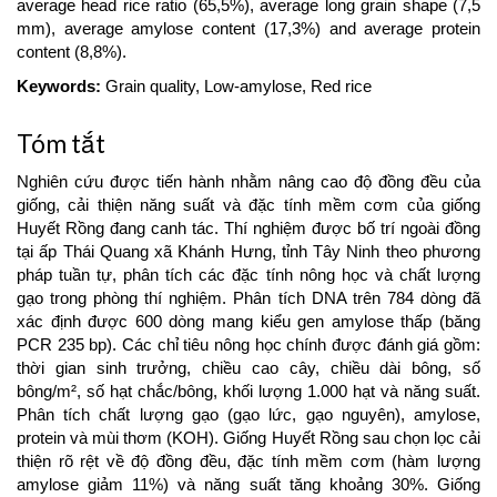
average head rice ratio (65,5%), average long grain shape (7,5
mm), average amylose content (17,3%) and average protein
content (8,8%).
Keywords:
Grain quality, Low-amylose, Red rice
Tóm tắt
Nghiên cứu được tiến hành nhằm nâng cao độ đồng đều của
giống, cải thiện năng suất và đặc tính mềm cơm của giống
Huyết Rồng đang canh tác. Thí nghiệm được bố trí ngoài đồng
tại ấp Thái Quang xã Khánh Hưng, tỉnh Tây Ninh theo phương
pháp tuần tự, phân tích các đặc tính nông học và chất lượng
gạo trong phòng thí nghiệm. Phân tích DNA trên 784 dòng đã
xác định được 600 dòng mang kiểu gen amylose thấp (băng
PCR 235 bp). Các chỉ tiêu nông học chính được đánh giá gồm:
thời gian sinh trưởng, chiều cao cây, chiều dài bông, số
bông/m², số hạt chắc/bông, khối lượng 1.000 hạt và năng suất.
Phân tích chất lượng gạo (gạo lức, gạo nguyên), amylose,
protein và mùi thơm (KOH). Giống Huyết Rồng sau chọn lọc cải
thiện rõ rệt về độ đồng đều, đặc tính mềm cơm (hàm lượng
amylose giảm 11%) và năng suất tăng khoảng 30%. Giống