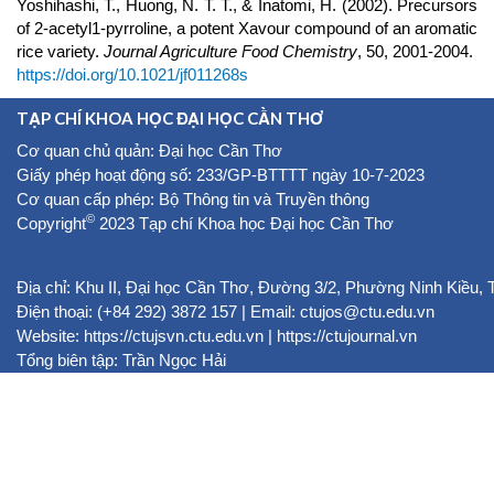
Yoshihashi, T., Huong, N. T. T., & Inatomi, H. (2002). Precursors
of 2-acetyl1-pyrroline, a potent Xavour compound of an aromatic
rice variety.
Journal Agriculture Food Chemistry
, 50, 2001-2004.
https://doi.org/10.1021/jf011268s
TẠP CHÍ KHOA HỌC ĐẠI HỌC CẦN THƠ
Cơ quan chủ quản: Đại học Cần Thơ
Giấy phép hoạt động số: 233/GP-BTTTT ngày 10-7-2023
Cơ quan cấp phép: Bộ Thông tin và Truyền thông
©
Copyright
2023 Tạp chí Khoa học Đại học Cần Thơ
Địa chỉ: Khu II, Đại học Cần Thơ, Đường 3/2, Phường Ninh Kiều,
Điện thoại: (+84 292) 3872 157 | Email: ctujos@ctu.edu.vn
Website:
https://ctujsvn.ctu.edu.vn
|
https://ctujournal.vn
Tổng biên tập: Trần Ngọc Hải