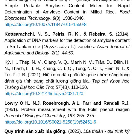
Simple Portable Amylose Content Meter for Rapid
Determination of Amylose Content in Milled Rice.
Food
Bioprocess Technology
,
8
(9), 1938-1946.
https://doi.org/10.1007/s11947-015-1550-8
Kottearachchi
,
N. S., Peiris
,
R.
K.
,
&
Rebeira
,
S.
(2014).
Application of DNA markers for the detection of amylose content
in Sri Lankan rice (
Oryza sativa
L.) varieties.
Asian Journal of
Agriculture and Biology
,
2
(1)
, 44-50
.
Kỳ, H., Thép, N. V., Giang, V. Q., Mạnh N. V., Trần, D., Điền, H.
N., Thanh, L. T. H., Khang, C. T. Q., Tùng, N. C. T., Hiền, N. L. &
Tư, P. T. B. (2021). Hiệu quả dấu phân tử gene chức năng trong
đánh giá tính trạng chất lượng giống lúa.
Tạp chí Khoa học
Trường Đại học Cần Thơ, 57
(4B
),
119-130.
https://doi.org/10.22144/ctu.jvn.2021.120
Lowry O.H., N.J. Rosebrough, A.L. Farr and Randall R.J.
(1951). Protein measurement with the Folin phenol reagen
Journal of Biological Chemistry
,
193,
265 -275.
https://doi.org/10.1016/S0021-9258(19)52451-6
Quy trình sản xuất lúa giống
.
(2023).
Lúa thuần - qui trình kỹ