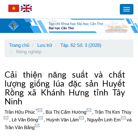
Main
Navigation
Toggl
Main
navig
Content
Sidebar
Trang chủ
Lưu trữ
Tập. 62 Số. 3 (2026)
Nông nghiệp
Cải thiện năng suất và chất
lượng giống lúa đặc sản Huyết
Rồng xã Khánh Hưng tỉnh Tây
Ninh
*
Trần Hữu Phúc
,
Bùi Thị Cẩm Hường
,
Trần Thị Kim Thúy
,
Lê Văn Đông
,
Huỳnh Văn Lâm
,
Nguyễn Linh Em
và
Trần Văn Bằng