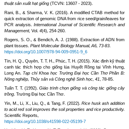
thuật sản xuất hạt giống
(TCVN: 13607 - 2023).
Rani, B., & Sharma, V. K. (2016). A modified CTAB method for
quick extraction of genomic DNA from rice seed/grain/leaves for
PCR analysis.
International Journal of Scientific Research and
Management,
Vol.
4
(4), 254-260.
Rogers, S. O., & Bendich, A. J. (1988). Extraction of ADN from
plant tissues.
Plant Molecular Biology Manual, A6, 73-83
.
https://doi.org/10.1007/978-94-009-0951-9_6
Tín, H. Q., Quyên, T. T. H., Phúc, T. H. (2015). Xác định kỹ thuật
canh tác thích hợp cho giống lúa Huyết Rồng tại Vĩnh Hưng,
Long An.
Tạp chí Khoa học Trường Đại học Cần Thơ
Phần B:
Nông nghiệp, Thủy sản và Công nghệ Sinh học, 41
, 78-85.
Tuấn T. T. (1992).
Giáo trình chọn giống và công tác giống cây
trồng
. Trường Đại học Cần Thơ.
Yin, M., Li, X., Liu, Q., & Tang, F. (2022).
Rice husk ash addition
to acid red soil improves the soil properties and rice productivity.
Scientific Reports,
https://doi.org/10.1038/s41598-022-05199-7