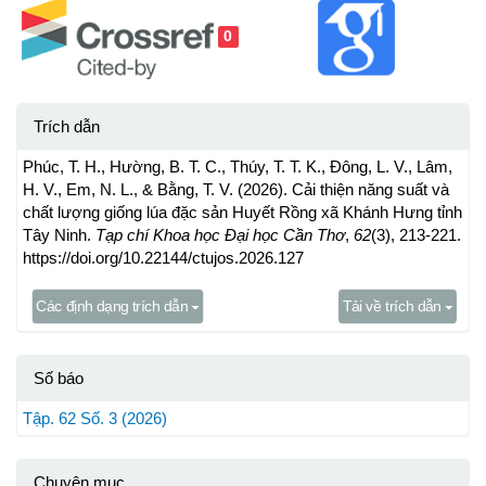
0
Trích dẫn
Phúc, T. H., Hường, B. T. C., Thúy, T. T. K., Đông, L. V., Lâm,
H. V., Em, N. L., & Bằng, T. V. (2026). Cải thiện năng suất và
chất lượng giống lúa đặc sản Huyết Rồng xã Khánh Hưng tỉnh
Tây Ninh.
Tạp chí Khoa học Đại học Cần Thơ
,
62
(3), 213-221.
https://doi.org/10.22144/ctujos.2026.127
Các định dạng trích dẫn
Tải về trích dẫn
Số báo
Tập. 62 Số. 3 (2026)
Chuyên mục