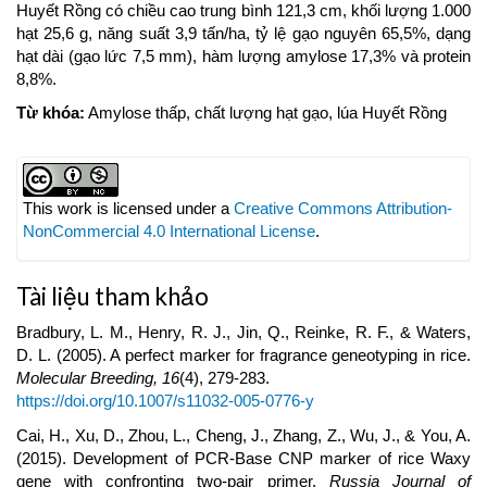
Huyết Rồng có chiều cao trung bình 121,3 cm, khối lượng 1.000
hạt 25,6 g, năng suất 3,9 tấn/ha, tỷ lệ gạo nguyên 65,5%, dạng
hạt dài (gạo lức 7,5 mm), hàm lượng amylose 17,3% và protein
8,8%.
Từ khóa:
Amylose thấp, chất lượng hạt gạo, lúa Huyết Rồng
Article
Details
This work is licensed under a
Creative Commons Attribution-
NonCommercial 4.0 International License
.
Tài liệu tham khảo
Bradbury, L. M., Henry, R. J., Jin, Q., Reinke, R. F., & Waters,
D. L. (2005). A perfect marker for fragrance geneotyping in rice.
Molecular Breeding, 16
(4), 279-283.
https://doi.org/10.1007/s11032-005-0776-y
Cai, H., Xu, D., Zhou, L., Cheng, J., Zhang, Z., Wu, J., & You, A.
(2015). Development of PCR-Base CNP marker of rice Waxy
gene with confronting two-pair primer.
Russia Journal of