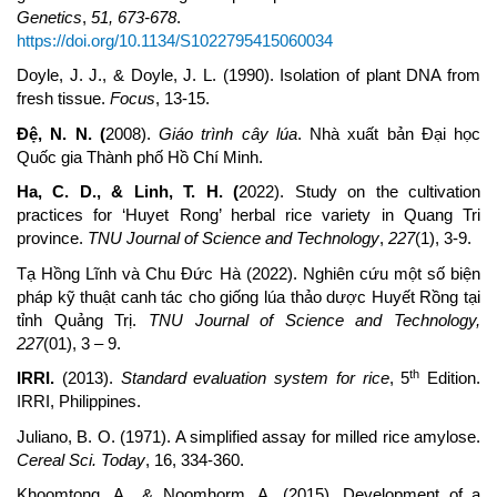
Genetics
,
51, 673-678
.
https://doi.org/10.1134/S1022795415060034
Doyle, J. J., & Doyle, J. L. (1990). Isolation of plant DNA from
fresh tissue.
Focus
, 13-15.
Đệ
,
N. N. (
2008).
Giáo trình cây lúa
. Nhà xuất bản Đại học
Quốc gia Thành phố Hồ Chí Minh.
Ha
,
C. D.
,
&
Linh
,
T. H. (
2022). Study on the cultivation
practices for ‘Huyet Rong’ herbal rice variety in Quang Tri
province.
TNU Journal of Science and Technology
,
227
(1),
3-9.
Tạ Hồng Lĩnh và Chu Đức Hà (2022). Nghiên cứu một số biện
pháp kỹ thuật canh tác cho giống lúa thảo dược Huyết Rồng tại
tỉnh Quảng Trị.
TNU Journal of Science and Technology,
227
(01), 3 – 9.
th
IRRI
.
(2013).
Standard evaluation system for rice
, 5
Edition.
IRRI, Philippines.
Juliano, B. O. (1971). A simplified assay for milled rice amylose.
Cereal Sci. Today
, 16, 334-360.
Khoomtong, A., & Noomhorm, A. (2015). Development of a