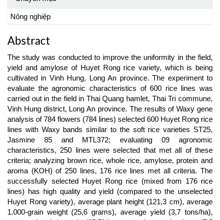
Nông nghiệp
Abstract
The study was conducted to improve the uniformity in the field,
yield and amylose of Huyet Rong rice variety, which is being
cultivated in Vinh Hung, Long An province. The experiment to
evaluate the agronomic characteristics of 600 rice lines was
carried out in the field in Thai Quang hamlet, Thai Tri commune,
Vinh Hung district, Long An province. The results of Waxy gene
analysis of 784 flowers (784 lines) selected 600 Huyet Rong rice
lines with Waxy bands similar to the soft rice varieties ST25,
Jasmine 85 and MTL372; evaluating 09 agronomic
characteristics, 250 lines were selected that met all of these
criteria; analyzing brown rice, whole rice, amylose, protein and
aroma (KOH) of 250 lines, 176 rice lines met all criteria. The
successfully selected Huyet Rong rice (mixed from 176 rice
lines) has high quality and yield (compared to the unselected
Huyet Rong variety), average plant height (121,3 cm), average
1.000-grain weight (25,6 grams), average yield (3,7 tons/ha),