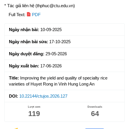
* Tác giả liên hệ (thphuc@ctu.edu.vn)
Article
Full Text:
PDF
Sidebar
Ngày nhận bài:
10-09-2025
Ngày nhận bài sửa:
17-10-2025
Ngày duyệt đăng:
29-05-2026
Ngày xuất bản:
17-06-2026
Title:
Improving the yield and quality of specialty rice
varieties of Huyet Rong in Vinh Hung Long An
DOI:
10.22144/ctujos.2026.127
Lượt xem
Downloads
119
64