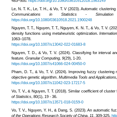
483–500.
https://doi.org/10.1080/03610912018.1563149
Le, N. T. K., Le, T. H., & Vo, T. V (2023). Automatic clustering
Communications in Statistics - Simulati
https://doi.org/10.1080/03610918.2021.1900248
Nguyen, T. T., Nguyen, T. T., Nguyen, K. N. T., & Vo, T. V. (202
density functions using metaheuristic optimization.
Internatio
1063–1078.
https://doi.org/10.1007/s13042-022-01683-8
Nguyen, T. D., & Vo, T. V. (2024). Classifying for interval 
feature.
Granular Computing, 9
(29), 1-20.
https://doi.org/10.1007/s41066-024-00450-0
Pham, D. T., & Vo, T. V. (2024). Improving fuzzy clustering m
objective genetic algorithm.
Multimedia Tools and Applications,
https://doi.org/10.1007/s11042-023-17217-5
Vo, T. V., & Nguyen, T. T. (2018). Similar coefficient of cluste
of Statistics
, 80(1), 19 - 36.
https://doi.org/10.1007/s13571-018-0159-0
Vo, T. V., Nguyen, Y. H., & Dang, S. (2023). An automatic fuz
of the Operations Research Society of China
,
11
, 309-325.
htt