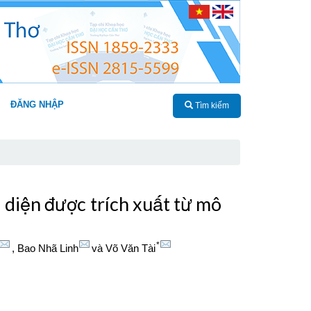
ĐĂNG NHẬP
Tìm kiếm
 diện được trích xuất từ mô
*
,
Bao Nhã Linh
và
Võ Văn Tài