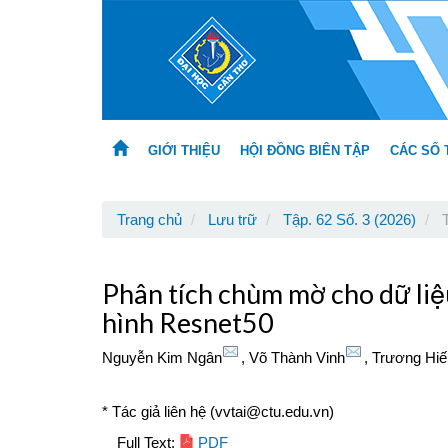
Main
Navigation
Main
Content
Sidebar
GIỚI THIỆU
HỘI ĐỒNG BIÊN TẬP
CÁC SỐ 
Trang chủ
Lưu trữ
Tập. 62 Số. 3 (2026)
T
Phân tích chùm mờ cho dữ liệ
hình Resnet50
Nguyễn Kim Ngân
,
Võ Thành Vinh
,
Trương Hiế
* Tác giả liên hệ (vvtai@ctu.edu.vn)
Article
Full Text:
PDF