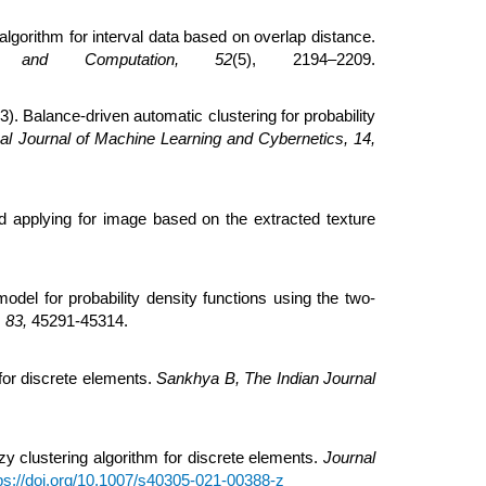
 algorithm for interval data based on overlap distance.
on and Computation, 52
(5), 2194–2209.
3). Balance-driven automatic clustering for probability
nal Journal of Machine Learning and Cybernetics, 14,
and applying for image based on the extracted texture
odel for probability density functions using the two-
 83,
45291-45314.
r for discrete elements.
Sankhya B, The Indian Journal
zy clustering algorithm for discrete elements.
Journal
ps://doi.org/10.1007/s40305-021-00388-z