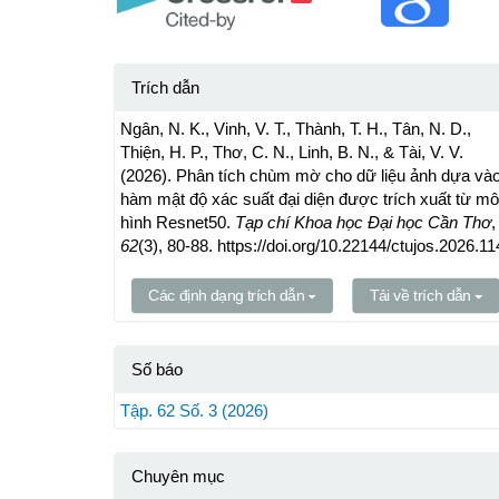
Trích dẫn
Ngân, N. K., Vinh, V. T., Thành, T. H., Tân, N. D.,
Thiện, H. P., Thơ, C. N., Linh, B. N., & Tài, V. V.
(2026). Phân tích chùm mờ cho dữ liệu ảnh dựa và
hàm mật độ xác suất đại diện được trích xuất từ mô
hình Resnet50.
Tạp chí Khoa học Đại học Cần Thơ
,
62
(3), 80-88. https://doi.org/10.22144/ctujos.2026.11
Các định dạng trích dẫn
Tải về trích dẫn
Số báo
Tập. 62 Số. 3 (2026)
Chuyên mục