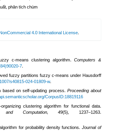
suất, phân tích chùm
NonCommercial 4.0 International License
.
uzzy c-means clustering algorithm.
Computers &
4(84)90020-7
.
roved fuzzy partitions fuzzy c-means under Hausdorff
10.1007/s40815-024-01809-w
.
hm based on self-updating process.
Proceeding about
/api.semanticscholar.org/CorpusID:18819116
ganizing clustering algorithm for functional data.
on and Computation, 49
(5), 1237–1263.
lgorithm for probability density functions.
Journal of