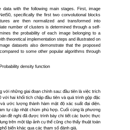
 data with the following main stages. First, image
t50, specifically the first two convolutional blocks
atures are then normalized and transformed into
riate number of clusters is determined through a self-
ermines the probability of each image belonging to a
th theoretical implementation steps and illustrated on
 image datasets also demonstrate that the proposed
 compared to some other popular algorithms through
robability density function
ới những giai đoạn chính sau: đầu tiên là việc trích
ới hai khối tích chập đầu tiên và quá trình gộp đặc
và ước lượng thành hàm mật độ xác suất đại diện.
 hàm tự cập nhật chùm phù hợp. Cuối cùng là phương
án đề nghị đã được trình bày chi tiết các bước thực
dụng trên một tập ảnh cụ thể cũng cho thấy thuật toán
n phổ biến khác qua các tham số đánh giá.