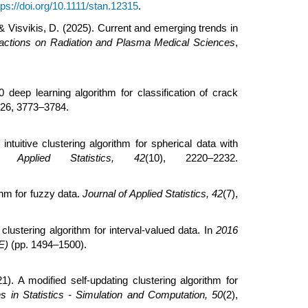
tps://doi.org/10.1111/stan.12315
.
& Visvikis, D. (2025). Current and emerging trends in
actions on Radiation and Plasma Medical Sciences
,
eep learning algorithm for classification of crack
 26, 3773–3784.
tuitive clustering algorithm for spherical data with
f Applied Statistics, 42
(10), 2220–2232.
thm for fuzzy data.
Journal of Applied Statistics, 42
(7),
clustering algorithm for interval-valued data. In
2016
E)
(pp. 1494–1500).
). A modified self-updating clustering algorithm for
 in Statistics - Simulation and Computation, 50
(2),