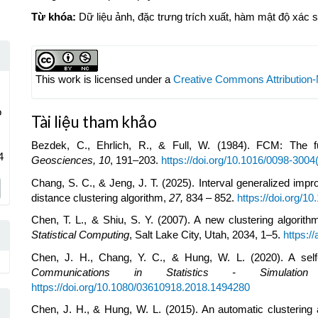
Từ khóa:
Dữ liệu ảnh, đặc trưng trích xuất, hàm mật độ xác 
Article
Details
This work is licensed under a
Creative Commons Attribution-
o
Tài liệu tham khảo
Bezdek, C., Ehrlich, R., & Full, W. (1984). FCM: The f
4
Geosciences, 10
, 191–203.
https://doi.org/10.1016/0098-300
Chang, S. C., & Jeng, J. T. (2025). Interval generalized imp
distance clustering algorithm,
27,
834 – 852.
https://doi.org/
Chen, T. L., & Shiu, S. Y. (2007). A new clustering algorit
Statistical Computing
, Salt Lake City, Utah, 2034, 1–5.
https:/
Chen, J. H., Chang, Y. C., & Hung, W. L. (2020). A self-or
Communications in Statistics - Simulati
https://doi.org/10.1080/03610918.2018.1494280
Chen, J. H., & Hung, W. L. (2015). An automatic clustering a