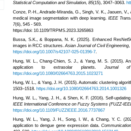
Statistical Computation and Simulation, 85
(15), 3047–3063.
ht
Conze, P.-H., Andrade-Miranda, G., Singh, V. K., Jaouen, V., 
medical image segmentation with deep learning.
IEEE Trans
7
(6), 545 - 569.
https://doi: 10.1109/TRPMS.2023.3265863
Bussa, S.K., & Boppana, N. K. (2025). Enhanced ResNet50 d
images in RCC structures.
Asian
Journal of Civil Engineering
,
https://doi.org/10.1007/s42107-025-01396-7
.
Hung, W. L., Chang-Chien, S. J., & Yang, M. S. (2015). An in
application to extrasolar planets.
Journal o
https://doi.org/10.1080/02664763.2015.1023271
Hung, W. L., & Yang, J. H. (2015). Automatic clustering algori
1503–1518.
https://doi.org/10.1080/02664763.2014.1001326
Hung, W. L., Yang, J. H., & Shen, K. F. (2016). Self-updating 
IEEE International Conference on Fuzzy Systems (FUZZ-IEE
https://doi.org/10.1109/FUZZIEEE.2016.7737867
Hung, W. L., Yang, J. H., Song, I. W., & Chang, Y. C. (2021
application to dengue gene expression data.
Communications