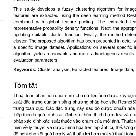
This study develops a fuzzy clustering algorithm for image
features are extracted using the deep learning method ResNe
combined with global feature pooling. The extracted fe
representative probability density functions. Next, the approp
updating suitable cluster function. Finally, the method det
cluster. The proposed algorithm has been presented in detail wi
a specific image dataset. Applications on several specific
algorithm yields reasonable and more advantageous results
evaluation parameters.
Keywords:
Cluster analysis, Extracted features, Image data, P
Tóm tắt
Thuật toán phân tích chùm mờ cho dữ liệu ảnh được xây dựng v
xuất đặc trưng của ảnh bằng phương pháp học sâu Resnet50 v
trưng toàn cục. Các đặc trưng này sau đó được chuẩn hóa 
Tiếp theo là quá trình xác định số chùm thích hợp dựa vào
pháp xác định xác suất thuộc vào chùm của mỗi ảnh. Thuật to
hiện về lý thuyết và được minh họa trên tập ảnh cụ thể. Ứng 
đề nghị cho kết quả hợp lý và thuận lợi hơn một số thuật toá