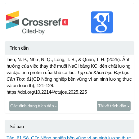
0
Trích dẫn
Tiên, N. P., Như, N. Q., Long, T. B., & Quân, T. H. (2025). Ảnh
hưởng của việc thay thế muối NaCl bằng KCl đến chất lượng
và đặc tính protein của khô cá lóc.
Tạp chí Khoa học Đại học
Cần Thơ
,
61
(CĐ Nông nghiệp bền vững vì an ninh lương thực
và an toàn th), 121-129.
https://doi.org/10.22144/ctujos.2025.225
Các định dạng trích dẫn
Tải về trích dẫn
Số báo
Tập. 61 Số. CĐ: Nông nghiệp bền vững vì an ninh lương thực