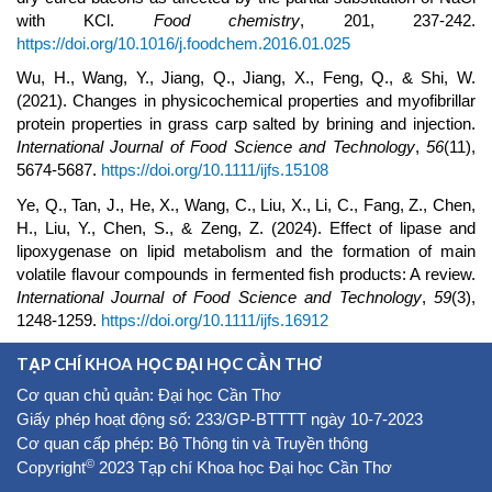
with KCl.
Food chemistry
, 201, 237-242.
https://doi.org/10.1016/j.foodchem.2016.01.025
Wu, H., Wang, Y., Jiang, Q., Jiang, X., Feng, Q., & Shi, W.
(2021). Changes in physicochemical properties and myofibrillar
protein properties in grass carp salted by brining and injection.
International Journal of Food Science and Technology
,
56
(11),
5674-5687.
https://doi.org/10.1111/ijfs.15108
Ye, Q., Tan, J., He, X., Wang, C., Liu, X., Li, C., Fang, Z., Chen,
H., Liu, Y., Chen, S., & Zeng, Z. (2024). Effect of lipase and
lipoxygenase on lipid metabolism and the formation of main
volatile flavour compounds in fermented fish products: A review.
International Journal of Food Science and Technology
,
59
(3),
1248-1259.
https://doi.org/10.1111/ijfs.16912
TẠP CHÍ KHOA HỌC ĐẠI HỌC CẦN THƠ
Cơ quan chủ quản: Đại học Cần Thơ
Giấy phép hoạt động số: 233/GP-BTTTT ngày 10-7-2023
Cơ quan cấp phép: Bộ Thông tin và Truyền thông
©
Copyright
2023 Tạp chí Khoa học Đại học Cần Thơ