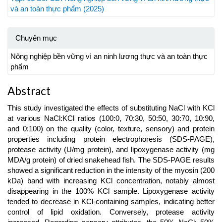
và an toàn thực phẩm (2025)
Chuyên mục
Nông nghiệp bền vững vì an ninh lương thực và an toàn thực
phẩm
Abstract
This study investigated the effects of substituting NaCl with KCl
at various NaCl:KCl ratios (100:0, 70:30, 50:50, 30:70, 10:90,
and 0:100) on the quality (color, texture, sensory) and protein
properties including protein electrophoresis (SDS-PAGE),
protease activity (U/mg protein), and lipoxygenase activity (mg
MDA/g protein) of dried snakehead fish. The SDS-PAGE results
showed a significant reduction in the intensity of the myosin (200
kDa) band with increasing KCl concentration, notably almost
disappearing in the 100% KCl sample. Lipoxygenase activity
tended to decrease in KCl-containing samples, indicating better
control of lipid oxidation. Conversely, protease activity