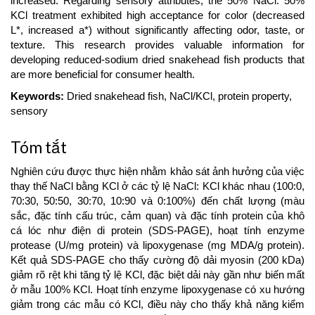
increased. Regarding sensory attributes, the 50% NaCl: 50%
KCl treatment exhibited high acceptance for color (decreased
L*, increased a*) without significantly affecting odor, taste, or
texture. This research provides valuable information for
developing reduced-sodium dried snakehead fish products that
are more beneficial for consumer health.
Keywords:
Dried snakehead fish, NaCl/KCl, protein property,
sensory
Tóm tắt
Nghiên cứu được thực hiện nhằm khảo sát ảnh hưởng của việc
thay thế NaCl bằng KCl ở các tỷ lệ NaCl: KCl khác nhau (100:0,
70:30, 50:50, 30:70, 10:90 và 0:100%) đến chất lượng (màu
sắc, đặc tính cấu trúc, cảm quan) và đặc tính protein của khô
cá lóc như điện di protein (SDS-PAGE), hoạt tính enzyme
protease (U/mg protein) và lipoxygenase (mg MDA/g protein).
Kết quả SDS-PAGE cho thấy cường độ dải myosin (200 kDa)
giảm rõ rệt khi tăng tỷ lệ KCl, đặc biệt dải này gần như biến mất
ở mẫu 100% KCl. Hoạt tính enzyme lipoxygenase có xu hướng
giảm trong các mẫu có KCl, điều này cho thấy khả năng kiểm