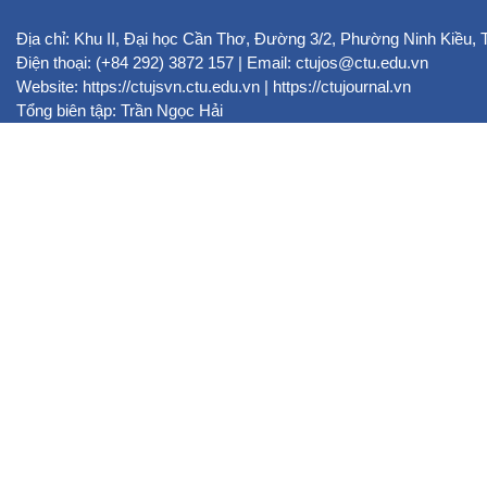
Địa chỉ: Khu II, Đại học Cần Thơ, Đường 3/2, Phường Ninh Kiều,
Điện thoại: (+84 292) 3872 157 | Email: ctujos@ctu.edu.vn
Website:
https://ctujsvn.ctu.edu.vn
|
https://ctujournal.vn
Tổng biên tập: Trần Ngọc Hải