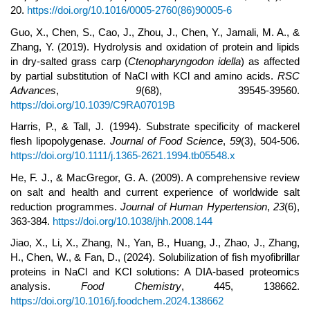
20.
https://doi.org/10.1016/0005-2760(86)90005-6
Guo, X., Chen, S., Cao, J., Zhou, J., Chen, Y., Jamali, M. A., &
Zhang, Y. (2019). Hydrolysis and oxidation of protein and lipids
in dry-salted grass carp (
Ctenopharyngodon idella
) as affected
by partial substitution of NaCl with KCl and amino acids.
RSC
Advances
,
9
(68), 39545-39560.
https://doi.org/10.1039/C9RA07019B
Harris, P., & Tall, J. (1994). Substrate specificity of mackerel
flesh lipopolygenase.
Journal of Food Science
,
59
(3), 504-506.
https://doi.org/10.1111/j.1365-2621.1994.tb05548.x
He, F. J., & MacGregor, G. A. (2009). A comprehensive review
on salt and health and current experience of worldwide salt
reduction programmes.
Journal of Human Hypertension
,
23
(6),
363-384.
https://doi.org/10.1038/jhh.2008.144
Jiao, X., Li, X., Zhang, N., Yan, B., Huang, J., Zhao, J., Zhang,
H., Chen, W., & Fan, D., (2024). Solubilization of fish myofibrillar
proteins in NaCl and KCl solutions: A DIA-based proteomics
analysis.
Food Chemistry
, 445, 138662.
https://doi.org/10.1016/j.foodchem.2024.138662