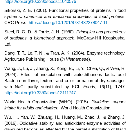
https://doi.org/10.3390/foods11040576
Sikorski, Z. E. (2001). Functional properties of proteins in food
systems.
Chemical and functional properties of food proteins
.
CRC Press.
https://doi.org/10.1201/9781482279047-11
Steel, R. G. D., & Torrie, J. H. (1980).
Principles and procedures
of statistics, a biometrical approach
. McGraw-Hill Kogakusha,
Ltd.
Dang, T. T., Le, T. N., & Tran, A. K. (2004). Enzyme technology.
Agriculture Publishing House (
in Vietnamese
).
Wang, J., Lu, J., Zhang, X., Kong, B., Li, Y., Chen, Q., & Wen, R.
(2024). Effect of inoculation with autochthonous lactic acid
Bacteria on flavor, texture, and color formation of dry sausages
with NaCl partly substituted by KCl.
Foods
,
13
(11), 1747.
https://doi.org/10.3390/foods13111747
World Health Organization (WHO). (2015).
Guideline: sugars
intake for adults and children
. World Health Organization.
Wu, H., Yan, W., Zhuang, H., Huang, M., Zhao, J., & Zhang, J.
(2016). Oxidative stability and antioxidant enzyme activities of
dry-cured bacons as affected by the partial substitution of NaCl