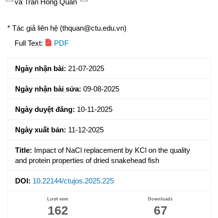
và
Trần Hồng Quân
* Tác giả liên hệ (thquan@ctu.edu.vn)
Article
Full Text:
PDF
Sidebar
Ngày nhận bài:
21-07-2025
Ngày nhận bài sửa:
09-08-2025
Ngày duyệt đăng:
10-11-2025
Ngày xuất bản:
11-12-2025
Title:
Impact of NaCl replacement by KCl on the quality
and protein properties of dried snakehead fish
DOI:
10.22144/ctujos.2025.225
Lượt xem
Downloads
162
67