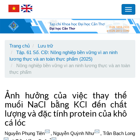
Main
Navigation
Toggl
Main
navig
Content
Sidebar
Trang chủ
Lưu trữ
Tập. 61 Số. CĐ: Nông nghiệp bền vững vì an ninh
lương thực và an toàn thực phẩm (2025)
Nông nghiệp bền vững vì an ninh lương thực và an toàn
thực phẩm
Ảnh hưởng của việc thay thế
muối NaCl bằng KCl đến chất
lượng và đặc tính protein của khô
cá lóc
Nguyễn Phụng Tiên
,
Nguyễn Quỳnh Như
,
Trần Bạch Long
*