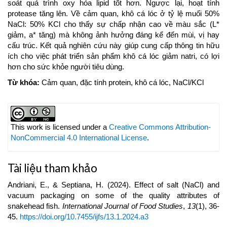
soát quá trình oxy hóa lipid tốt hơn. Ngược lại, hoạt tính
protease tăng lên. Về cảm quan, khô cá lóc ở tỷ lệ muối 50%
NaCl: 50% KCl cho thấy sự chấp nhận cao về màu sắc (L*
giảm, a* tăng) mà không ảnh hưởng đáng kể đến mùi, vị hay
cấu trúc. Kết quả nghiên cứu này giúp cung cấp thông tin hữu
ích cho việc phát triển sản phẩm khô cá lóc giảm natri, có lợi
hơn cho sức khỏe người tiêu dùng.
Từ khóa:
Cảm quan, đặc tính protein, khô cá lóc, NaCl/KCl
Article
Details
This work is licensed under a
Creative Commons Attribution-
NonCommercial 4.0 International License
.
Tài liệu tham khảo
Andriani, E., & Septiana, H. (2024). Effect of salt (NaCl) and
vacuum packaging on some of the quality attributes of
snakehead fish.
International Journal of Food Studies
,
13
(1), 36-
45.
https://doi.org/10.7455/ijfs/13.1.2024.a3