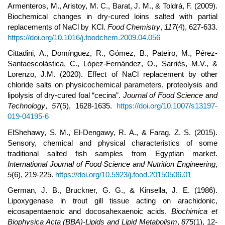
Armenteros, M., Aristoy, M. C., Barat, J. M., & Toldrá, F. (2009).
Biochemical changes in dry-cured loins salted with partial
replacements of NaCl by KCl.
Food Chemistry
,
117
(4), 627-633.
https://doi.org/10.1016/j.foodchem.2009.04.056
Cittadini, A., Domínguez, R., Gómez, B., Pateiro, M., Pérez-
Santaescolástica, C., López-Fernández, O., Sarriés, M.V., &
Lorenzo, J.M. (2020). Effect of NaCl replacement by other
chloride salts on physicochemical parameters, proteolysis and
lipolysis of dry-cured foal “cecina”.
Journal of Food Science and
Technology
,
57
(5), 1628-1635.
https://doi.org/10.1007/s13197-
019-04195-6
ElShehawy, S. M., El-Dengawy, R. A., & Farag, Z. S. (2015).
Sensory, chemical and physical characteristics of some
traditional salted fish samples from Egyptian market.
International Journal of Food Science and Nutrition Engineering
,
5
(6), 219-225.
https://doi.org/10.5923/j.food.20150506.01
German, J. B., Bruckner, G. G., & Kinsella, J. E. (1986).
Lipoxygenase in trout gill tissue acting on arachidonic,
eicosapentaenoic and docosahexaenoic acids.
Biochimica et
Biophysica Acta (BBA)-Lipids and Lipid Metabolism
,
875
(1), 12-