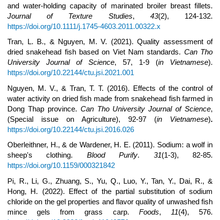
and water‐holding capacity of marinated broiler breast fillets.
Journal of Texture Studies
,
43
(2), 124-132.
https://doi.org/10.1111/j.1745-4603.2011.00322.x
Tran, L. B., & Nguyen, M. V. (2021). Quality assessment of
dried snakehead fish based on Viet Nam standards.
Can Tho
University Journal of Science
, 57, 1-9 (
in Vietnamese
).
https://doi.org/10.22144/ctu.jsi.2021.001
Nguyen, M. V., & Tran, T. T. (2016). Effects of the control of
water activity on dried fish made from snakehead fish farmed in
Dong Thap province.
Can Tho University Journal of Science
,
(Special issue on Agriculture), 92-97 (
in Vietnamese
)
.
https://doi.org/10.22144/ctu.jsi.2016.026
Oberleithner, H., & de Wardener, H. E. (2011). Sodium: a wolf in
sheep's clothing.
Blood Purify
.
31
(1-3), 82-85.
https://doi.org/10.1159/000321842
Pi, R., Li, G., Zhuang, S., Yu, Q., Luo, Y., Tan, Y., Dai, R., &
Hong, H. (2022). Effect of the partial substitution of sodium
chloride on the gel properties and flavor quality of unwashed fish
mince gels from grass carp.
Foods
,
11
(4), 576.