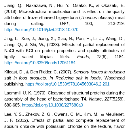
Jiang, Q., Nakazawa, N., Hu, Y., Osako, K., & Okazaki, E.
(2019). Microstructural modification and its effect on the quality
attributes of frozen-thawed bigeye tuna (
Thunnus obesus
) meat
during salting.
LWT
, 100, 213-219.
https://doi.org/10.1016/j.lwt.2018.10.070
Jing, L., Xue, J., Jiang, X., Xiao, N., Pan, H., Li, J., Wang, D.,
Jiang, Q., & Shi, W., (2023). Effects of partial replacement of
NaCl with KCl on protein properties and quality attributes of
lightly salted tilapias fillets.
Foods
,
12
(6), 1184.
https://doi.org/10.3390/foods12061184
Kilcast, D., & Den Ridder, C. (2007).
Sensory issues in reducing
salt in food products
.
In Reducing salt in foods
. Woodhead
publishing.
https://doi.org/10.1533/9781845693046.2.201
Laemmli, U. K. (1970). Cleavage of structural proteins during the
assembly of the head of bacteriophage T4.
Nature
,
227
(5259),
680-685.
https://doi.org/10.1038/227680a0
Lee, Y. S., Zhekov, Z. G., Owens, C. M., Kim, M., & Meullenet,
J. F. (2012). Effects of partial and complete replacement of
sodium chloride with potassium chloride on the texture, flavor