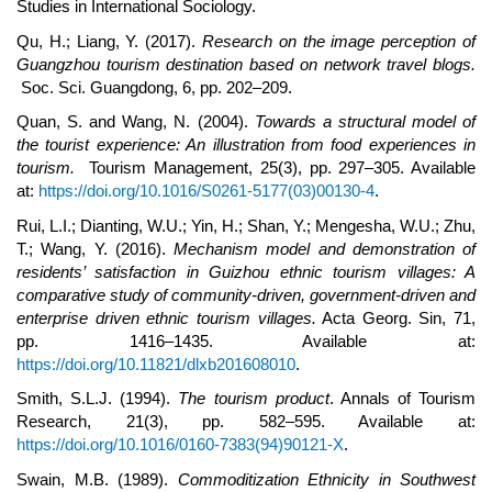
Studies in International Sociology.
Qu, H.; Liang, Y. (2017).
Research on the image perception of
Guangzhou tourism destination based on network travel blogs.
Soc. Sci. Guangdong, 6, pp. 202–209.
Quan, S. and Wang, N. (2004).
Towards a structural model of
the tourist experience: An illustration from food experiences in
tourism.
Tourism Management, 25(3), pp. 297–305. Available
at:
https://doi.org/10.1016/S0261-5177(03)00130-4
.
Rui, L.I.; Dianting, W.U.; Yin, H.; Shan, Y.; Mengesha, W.U.; Zhu,
T.; Wang, Y. (2016).
Mechanism model and demonstration of
residents’ satisfaction in Guizhou ethnic tourism villages: A
comparative study of community-driven, government-driven and
enterprise driven ethnic tourism villages.
Acta Georg. Sin, 71,
pp. 1416–1435. Available at:
https://doi.org/10.11821/dlxb201608010
.
Smith, S.L.J. (1994).
The tourism product
. Annals of Tourism
Research, 21(3), pp. 582–595. Available at:
https://doi.org/10.1016/0160-7383(94)90121-X
.
Swain, M.B. (1989).
Commoditization Ethnicity in Southwest