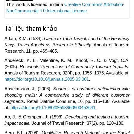
Details
This work is licensed under a
Creative Commons Attribution-
NonCommercial 4.0 International License
.
Tài liệu tham khảo
Adam, K.M. (1984).
Came to Tana Tarajal, Land of the Heavenly
Kings Travel Agents as Brokers in Ethnicity
. Annals of Tourism
Research, 11, pp. 469–485.
Andereck, K. L., Valentine, K. M., Knopf, R. C. & Vogt, C.A.
(2005).
Residents’ Perceptions of Community Tourism Impacts.
Annals of Tourism Research, 32(4), pp. 1056–1076. Available at:
https://doi.org/10.1016/j.annals.2005.03.001
.
Anselmsson, J. (2006).
Sources of customer satisfaction with
shopping malls: A comparative study of different customer
segments
. Retail Diatribe Consume, 16, pp. 115–138. Available
at:
https://doi.org/10.1080/09593960500453641
.
Ap, J., & Crompton, J. (1998).
Developing and testing a tourism
impact scale.
Journal of Travel Research, 37(2), pp. 120–130.
Berg, B.L. (2009).
Qualitative Research Methods for the Social