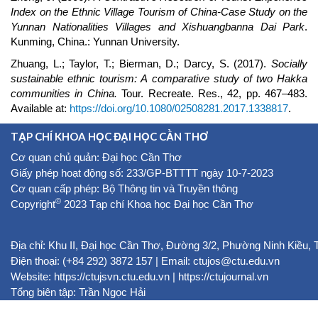
Index on the Ethnic Village Tourism of China-Case Study on the
Yunnan Nationalities Villages and Xishuangbanna Dai Park
.
Kunming, China.: Yunnan University.
Zhuang, L.; Taylor, T.; Bierman, D.; Darcy, S. (2017).
Socially
sustainable ethnic tourism: A comparative study of two Hakka
communities in China.
Tour. Recreate. Res., 42, pp. 467–483.
Available at:
https://doi.org/10.1080/02508281.2017.1338817
.
TẠP CHÍ KHOA HỌC ĐẠI HỌC CẦN THƠ
Cơ quan chủ quản: Đại học Cần Thơ
Giấy phép hoạt động số: 233/GP-BTTTT ngày 10-7-2023
Cơ quan cấp phép: Bộ Thông tin và Truyền thông
©
Copyright
2023 Tạp chí Khoa học Đại học Cần Thơ
Địa chỉ: Khu II, Đại học Cần Thơ, Đường 3/2, Phường Ninh Kiều,
Điện thoại: (+84 292) 3872 157 | Email: ctujos@ctu.edu.vn
Website:
https://ctujsvn.ctu.edu.vn
|
https://ctujournal.vn
Tổng biên tập: Trần Ngọc Hải