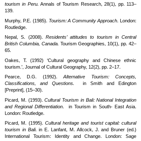
tourism in Peru.
Annals of Tourism Research, 28(1), pp. 113–
139.
Murphy, P.E. (1985).
Tourism: A Community Approach
. London:
Routledge.
Nepal, S. (2008).
Residents’ attitudes to tourism in Central
British Columbia, Canada.
Tourism Geographies, 10(1), pp. 42–
65.
Oakes, T. (1992) ‘Cultural geography and Chinese ethnic
tourism.’, Journal of Cultural Geography, 12(2), pp. 2–17.
Pearce, D.G. (1992).
Alternative Tourism: Concepts,
Classifications, and Questions.
in Smith and Edington
[Preprint], (15–30).
Picard, M. (1993).
Cultural Tourism in Bali: National Integration
and Regional Differentiation
. in Tourism in South- East Asia.
London: Routledge.
Picard, M. (1995).
Cultural heritage and tourist capital: cultural
tourism in Bali.
in E. Lanfant, M. Allcock, J. and Bruner (ed.)
International Tourism: Identity and Change. London: Sage