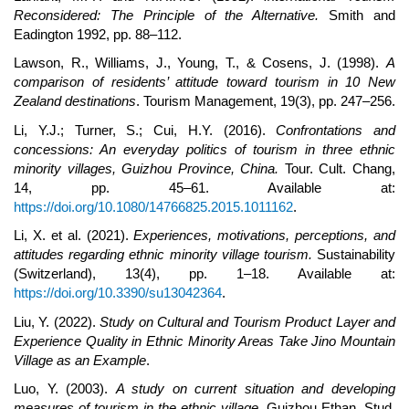
Reconsidered: The Principle of the Alternative.
Smith and
Eadington 1992, pp. 88–112.
Lawson, R., Williams, J., Young, T., & Cosens, J. (1998).
A
comparison of residents’ attitude toward tourism in 10 New
Zealand destinations
. Tourism Management, 19(3), pp. 247–256.
Li, Y.J.; Turner, S.; Cui, H.Y. (2016).
Confrontations and
concessions: An everyday politics of tourism in three ethnic
minority villages, Guizhou Province, China.
Tour. Cult. Chang,
14, pp. 45–61. Available at:
https://doi.org/10.1080/14766825.2015.1011162
.
Li, X. et al. (2021).
Experiences, motivations, perceptions, and
attitudes regarding ethnic minority village tourism.
Sustainability
(Switzerland), 13(4), pp. 1–18. Available at:
https://doi.org/10.3390/su13042364
.
Liu, Y. (2022).
Study on Cultural and Tourism Product Layer and
Experience Quality in Ethnic Minority Areas Take Jino Mountain
Village as an Example
.
Luo, Y. (2003).
A study on current situation and developing
measures of tourism in the ethnic village.
Guizhou Ethan. Stud,