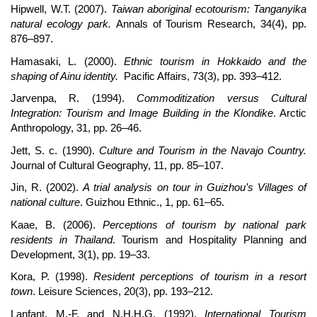
Hipwell, W.T. (2007).
Taiwan aboriginal ecotourism: Tanganyika
natural ecology park.
Annals of Tourism Research, 34(4), pp.
876–897.
Hamasaki, L. (2000).
Ethnic tourism in Hokkaido and the
shaping of Ainu identity.
Pacific Affairs, 73(3), pp. 393–412.
Jarvenpa, R. (1994).
Commoditization versus Cultural
Integration: Tourism and Image Building in the Klondike
. Arctic
Anthropology, 31, pp. 26–46.
Jett, S. c. (1990).
Culture and Tourism in the Navajo Country.
Journal of Cultural Geography, 11, pp. 85–107.
Jin, R. (2002).
A trial analysis on tour in Guizhou’s Villages of
national culture
. Guizhou Ethnic., 1, pp. 61–65.
Kaae, B. (2006).
Perceptions of tourism by national park
residents in Thailand
. Tourism and Hospitality Planning and
Development, 3(1), pp. 19–33.
Kora, P. (1998).
Resident perceptions of tourism in a resort
town
. Leisure Sciences, 20(3), pp. 193–212.
Lanfant, M.-F. and N.H.H.G. (1992).
International Tourism