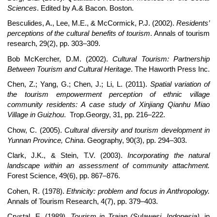
Sciences
. Edited by A.& Bacon. Boston.
Besculides, A., Lee, M.E., & McCormick, P.J. (2002).
Residents’
perceptions of the cultural benefits of tourism
. Annals of tourism
research, 29(2), pp. 303–309.
Bob McKercher, D.M. (2002).
Cultural Tourism: Partnership
Between Tourism and Cultural Heritage
. The Haworth Press Inc.
Chen, Z.; Yang, G.; Chen, J.; Li, L. (2011).
Spatial variation of
the tourism empowerment perception of ethnic village
community residents: A case study of Xinjiang Qianhu Miao
Village in Guizhou
. Trop.Georgy, 31, pp. 216–222.
Chow, C. (2005).
Cultural diversity and tourism development in
Yunnan Province, China
. Geography, 90(3), pp. 294–303.
Clark, J.K., & Stein, T.V. (2003).
Incorporating the natural
landscape within an assessment of community attachment.
Forest Science, 49(6), pp. 867–876.
Cohen, R. (1978).
Ethnicity: problem and focus in Anthropology.
Annals of Tourism Research, 4(7), pp. 379–403.
Crystal, E. (1989).
Tourism in Trajan (Sulawesi, Indonesia).
in