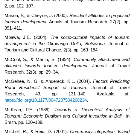
2, pp. 102–107.
Mason, P., & Cheyne, J. (2000).
Resident attitudes to proposed
tourism development
. Annals of Tourism Research, 27(2), pp.
391–411.
Mbawa, J.E. (2004).
The socio-cultural impacts of tourism
development in the Okavango Delta, Botswana.
Journal of
Tourism and Cultural Change, 2(3), pp. 163–184.
McCool, S., & Martin, S. (1994).
Community attachment and
attitudes towards tourism development.
Journal of Travel
Research, 32(3), pp. 29–34.
McGehee, N. G. & Andereck, K.L. (2004).
Factors Predicting
Rural Residents’ Support of Tourism
. Journal of Travel
Research, 43, pp. 131–140. Available at:
https://doi.org/10.1177/0047287504268234
.
McKean, P.E. (1989).
Towards a Theoretical Analysis of
Tourism: Economic Dualism and Cultural Involution in Bali
. in
Smith, pp. 120–138.
Mitchell, R., & Reid, D. (2001).
Community integration: Island