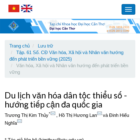
Main
Navigation
Toggl
Main
navig
Content
Sidebar
Trang chủ
Lưu trữ
Tập. 61 Số. CĐ Văn hóa, Xã hội và Nhân văn hướng
đến phát triển bền vững (2025)
Văn hóa, Xã hội và Nhân văn hướng đến phát triển bền
vững
Du lịch văn hóa dân tộc thiểu số -
hướng tiếp cận đa quốc gia
*
Trương Thị Kim Thủy
,
Hồ Thị Hương Lan
và
Đinh Hiếu
Nghĩa
* Tác giả liên hệ (kimthuy@ctu.edu.vn)