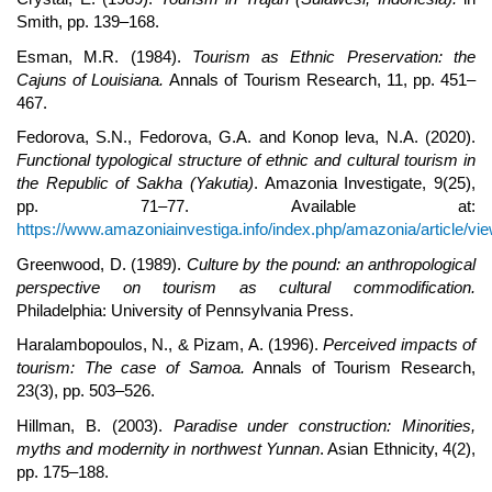
Smith, pp. 139–168.
Esman, M.R. (1984).
Tourism as Ethnic Preservation: the
Cajuns of Louisiana.
Annals of Tourism Research, 11, pp. 451–
467.
Fedorova, S.N., Fedorova, G.A. and Konop leva, N.A. (2020).
Functional typological structure of ethnic and cultural tourism in
the Republic of Sakha (Yakutia)
. Amazonia Investigate, 9(25),
pp. 71–77. Available at:
https://www.amazoniainvestiga.info/index.php/amazonia/article/vi
Greenwood, D. (1989).
Culture by the pound: an anthropological
perspective on tourism as cultural commodification.
Philadelphia: University of Pennsylvania Press.
Haralambopoulos, N., & Pizam, A. (1996).
Perceived impacts of
tourism: The case of Samoa.
Annals of Tourism Research,
23(3), pp. 503–526.
Hillman, B. (2003).
Paradise under construction: Minorities,
myths and modernity in northwest Yunnan
. Asian Ethnicity, 4(2),
pp. 175–188.