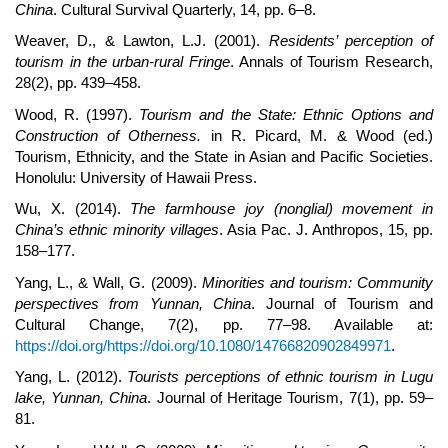
China
. Cultural Survival Quarterly, 14, pp. 6–8.
Weaver, D., & Lawton, L.J. (2001).
Residents’ perception of
tourism in the urban-rural Fringe
. Annals of Tourism Research,
28(2), pp. 439–458.
Wood, R. (1997).
Tourism and the State: Ethnic Options and
Construction of Otherness.
in R. Picard, M. & Wood (ed.)
Tourism, Ethnicity, and the State in Asian and Pacific Societies.
Honolulu: University of Hawaii Press.
Wu, X. (2014).
The farmhouse joy (nonglial) movement in
China’s ethnic minority villages
. Asia Pac. J. Anthropos, 15, pp.
158–177.
Yang, L., & Wall, G. (2009).
Minorities and tourism: Community
perspectives from Yunnan, China
. Journal of Tourism and
Cultural Change, 7(2), pp. 77–98. Available at:
https://doi.org/https://doi.org/10.1080/14766820902849971
.
Yang, L. (2012).
Tourists perceptions of ethnic tourism in Lugu
lake, Yunnan, China
. Journal of Heritage Tourism, 7(1), pp. 59–
81.