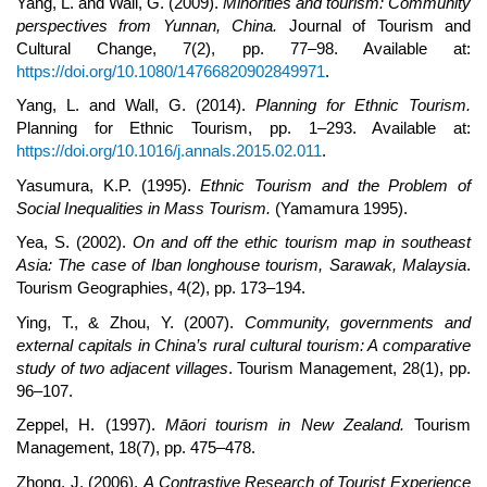
Yang, L. and Wall, G. (2009).
Minorities and tourism: Community
perspectives from Yunnan, China.
Journal of Tourism and
Cultural Change, 7(2), pp. 77–98. Available at:
https://doi.org/10.1080/14766820902849971
.
Yang, L. and Wall, G. (2014).
Planning for Ethnic Tourism.
Planning for Ethnic Tourism, pp. 1–293. Available at:
https://doi.org/10.1016/j.annals.2015.02.011
.
Yasumura, K.P. (1995).
Ethnic Tourism and the Problem of
Social Inequalities in Mass Tourism.
(Yamamura 1995).
Yea, S. (2002).
On and off the ethic tourism map in southeast
Asia: The case of Iban longhouse tourism, Sarawak, Malaysia
.
Tourism Geographies, 4(2), pp. 173–194.
Ying, T., & Zhou, Y. (2007).
Community, governments and
external capitals in China’s rural cultural tourism: A comparative
study of two adjacent villages
. Tourism Management, 28(1), pp.
96–107.
Zeppel, H. (1997).
Māori tourism in New Zealand.
Tourism
Management, 18(7), pp. 475–478.
Zhong, J. (2006).
A Contrastive Research of Tourist Experience