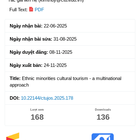
Article
Full Text:
PDF
Sidebar
Ngày nhận bài:
22-06-2025
Ngày nhận bài sửa:
31-08-2025
Ngày duyệt đăng:
08-11-2025
Ngày xuất bản:
24-11-2025
Title:
Ethnic minorities cultural tourism - a multinational
approach
DOI:
10.22144/ctujos.2025.178
Lượt xem
Downloads
168
136