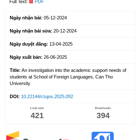
Article
Full Text:
PDF
Sidebar
Ngày nhận bài:
05-12-2024
Ngày nhận bài sửa:
20-12-2024
Ngày duyệt đăng:
13-04-2025
Ngày xuất bản:
26-06-2025
Title:
An investigation into the academic support needs of
students at School of Foreign Languages, Can Tho
University
DOI:
10.22144/ctujos.2025.092
Lượt xem
Downloads
421
394