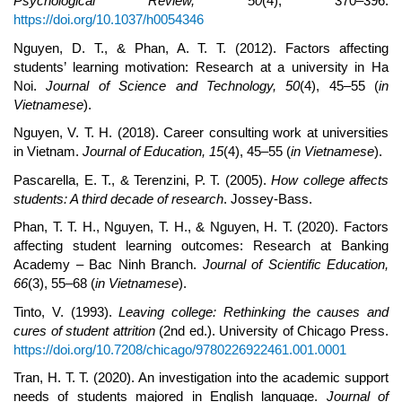
Psychological Review, 50
(4), 370–396.
https://doi.org/10.1037/h0054346
Nguyen, D. T., & Phan, A. T. T. (2012). Factors affecting
students’ learning motivation: Research at a university in Ha
Noi.
Journal of Science and Technology
, 50
(4), 45–55 (
in
Vietnamese
).
Nguyen, V. T. H. (2018). Career consulting work at universities
in Vietnam.
Journal of Education, 15
(4), 45–55 (
in Vietnamese
).
Pascarella, E. T., & Terenzini, P. T. (2005).
How college affects
students: A third decade of research
. Jossey-Bass.
Phan, T. T. H., Nguyen, T. H., & Nguyen, H. T. (2020). Factors
affecting student learning outcomes: Research at Banking
Academy – Bac Ninh Branch.
Journal of Scientific Education,
66
(3), 55–68 (
in Vietnamese
).
Tinto, V. (1993).
Leaving college: Rethinking the causes and
cures of student attrition
(2nd ed.). University of Chicago Press.
https://doi.org/10.7208/chicago/9780226922461.001.0001
Tran, H. T. T. (2020). An investigation into the academic support
needs of students majored in English language.
Journal of