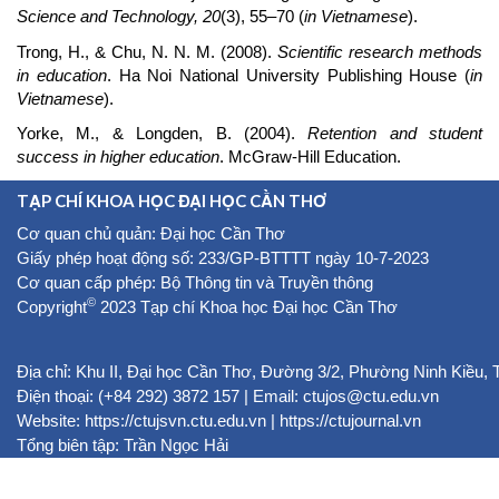
Science and Technology
, 20
(3), 55–70 (
in Vietnamese
).
Trong, H., & Chu, N. N. M. (2008).
Scientific research methods
in education
. Ha Noi National University Publishing House (
in
Vietnamese
).
Yorke, M., & Longden, B. (2004).
Retention and student
success in higher education
. McGraw-Hill Education.
TẠP CHÍ KHOA HỌC ĐẠI HỌC CẦN THƠ
Cơ quan chủ quản: Đại học Cần Thơ
Giấy phép hoạt động số: 233/GP-BTTTT ngày 10-7-2023
Cơ quan cấp phép: Bộ Thông tin và Truyền thông
©
Copyright
2023 Tạp chí Khoa học Đại học Cần Thơ
Địa chỉ: Khu II, Đại học Cần Thơ, Đường 3/2, Phường Ninh Kiều,
Điện thoại: (+84 292) 3872 157 | Email: ctujos@ctu.edu.vn
Website:
https://ctujsvn.ctu.edu.vn
|
https://ctujournal.vn
Tổng biên tập: Trần Ngọc Hải