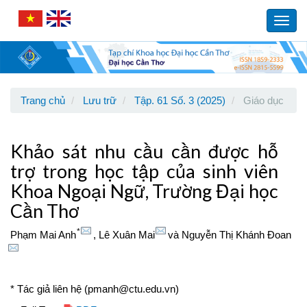
Main
Navigation
Toggl
Main
navig
Content
Sidebar
Trang chủ
Lưu trữ
Tập. 61 Số. 3 (2025)
Giáo dục
Khảo sát nhu cầu cần được hỗ
trợ trong học tập của sinh viên
Khoa Ngoại Ngữ, Trường Đại học
Cần Thơ
*
Phạm Mai Anh
,
Lê Xuân Mai
và
Nguyễn Thị Khánh Đoan
* Tác giả liên hệ (pmanh@ctu.edu.vn)