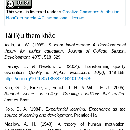
Article
Details
This work is licensed under a
Creative Commons Attribution-
NonCommercial 4.0 International License
.
Tài liệu tham khảo
Astin, A. W. (1999).
Student involvement: A developmental
theory for higher education
.
Journal of College Student
Development, 40
(5), 518–529.
Harvey, L., & Newton, J. (2004). Transforming quality
evaluation.
Quality in Higher Education, 10(2)
, 149-165.
https://doi.org/10.1080/1353832042000230635
Kuh, G. D., Kinzie, J., Schuh, J. H., & Whitt, E. J. (2005).
Student success in college: Creating conditions that matter
.
Jossey-Bass.
Kolb, D. A. (1984).
Experiential learning: Experience as the
source of learning and development
. Prentice-Hall.
Maslow, A. H. (1943). A theory of human motivation.