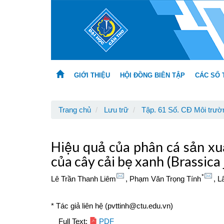
Main
Navigation
Main
Content
Sidebar
GIỚI THIỆU
HỘI ĐỒNG BIÊN TẬP
CÁC SỐ 
Trang chủ
Lưu trữ
Tập. 61 Số. CĐ Môi trườn
Hiệu quả của phân cá sản xu
của cây cải bẹ xanh (Brassica 
*
Lê Trần Thanh Liêm
,
Phạm Văn Trọng Tính
,
L
* Tác giả liên hệ (pvttinh@ctu.edu.vn)
Article
Full Text:
PDF