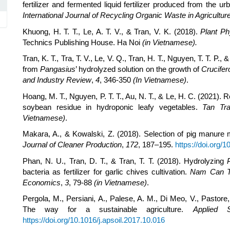
fertilizer and fermented liquid fertilizer produced from the 
International Journal of Recycling Organic Waste in Agricultur
Khuong, H. T. T., Le, A. T. V., & Tran, V. K. (2018).
Plant Ph
Technics Publishing House. Ha Noi
(in Vietnamese).
Tran, K. T., Tra, T. V., Le, V. Q., Tran, H. T., Nguyen, T. T. P., 
from
Pangasius
’ hydrolyzed solution on the growth of
Crucifer
and Industry Review
,
4
, 346-350
(In Vietnamese)
.
Hoang, M. T., Nguyen, P. T. T., Au, N. T., & Le, H. C. (2021). R
soybean residue in hydroponic leafy vegetables.
Tan Tra
Vietnamese)
.
Makara, A., & Kowalski, Z. (2018). Selection of pig manure
Journal of Cleaner Production
,
172
, 187–195.
https://doi.org/1
Phan, N. U., Tran, D. T., & Tran, T. T. (2018). Hydrolyzing
bacteria as fertilizer for garlic chives cultivation.
Nam Can Th
Economics
,
3
, 79-88
(in Vietnamese)
.
Pergola, M., Persiani, A., Palese, A. M., Di Meo, V., Pastor
The way for a sustainable agriculture.
Applied 
https://doi.org/10.1016/j.apsoil.2017.10.016