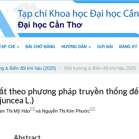
TẠP CHÍ
BÀI CHỜ ĐĂNG
HƯỚNG DẪN
GỬI BÀI
ĐĂNG KÝ
g & Biến đổi khí hậu (2025)
Môi trường & Biến đổi khí hậu 2025
ất theo phương pháp truyền thống đế
juncea L.)
âm Thị Mỹ Hảo
và
Nguyễn Thị Kim Phước
Abstract