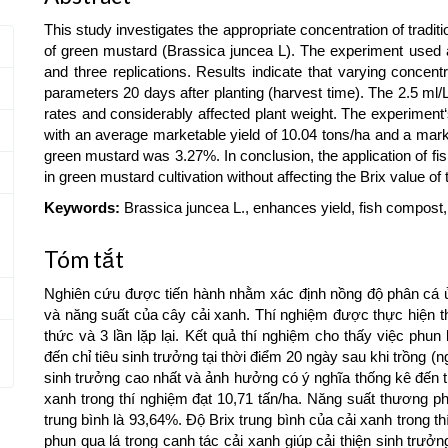
This study investigates the appropriate concentration of tradit
of green mustard (Brassica juncea L). The experiment used 
and three replications. Results indicate that varying concent
parameters 20 days after planting (harvest time). The 2.5 ml
rates and considerably affected plant weight. The experiment
with an average marketable yield of 10.04 tons/ha and a mark
green mustard was 3.27%. In conclusion, the application of fi
in green mustard cultivation without affecting the Brix value o
Keywords:
Brassica juncea L., enhances yield, fish compost, li
Tóm tắt
Nghiên cứu được tiến hành nhằm xác định nồng độ phân cá ủ 
và năng suất của cây cải xanh. Thí nghiệm được thực hiện t
thức và 3 lần lặp lại. Kết quả thí nghiệm cho thấy việc ph
đến chỉ tiêu sinh trưởng tại thời điểm 20 ngày sau khi trồng 
sinh trưởng cao nhất và ảnh hưởng có ý nghĩa thống kê đến t
xanh trong thí nghiệm đạt 10,71 tấn/ha. Năng suất thương ph
trung bình là 93,64%. Độ Brix trung bình của cải xanh trong 
phun qua lá trong canh tác cải xanh giúp cải thiện sinh trưở