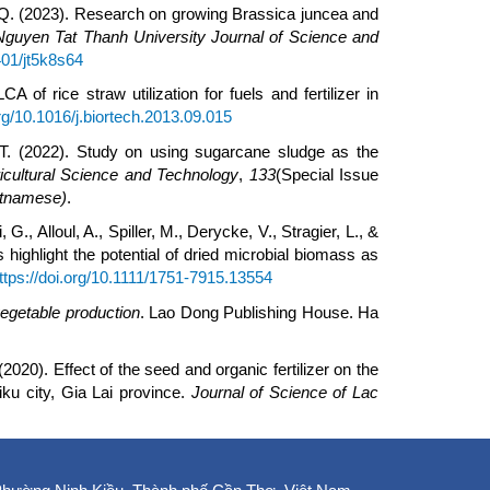
 T. Q. (2023). Research on growing Brassica juncea and
Nguyen Tat Thanh University Journal of Science and
401/jt5k8s64
 of rice straw utilization for fuels and fertilizer in
org/10.1016/j.biortech.2013.09.015
 T. (2022). Study on using sugarcane sludge as the
icultural Science and Technology
,
133
(Special Issue
etnamese)
.
, Alloul, A., Spiller, M., Derycke, V., Stragier, L., &
s highlight the potential of dried microbial biomass as
ttps://doi.org/10.1111/1751-7915.13554
vegetable production
. Lao Dong Publishing House. Ha
(2020). Effect of the seed and organic fertilizer on the
iku city, Gia Lai province.
Journal of Science of Lac