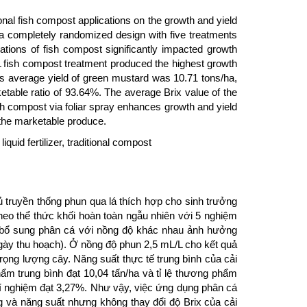
ional fish compost applications on the growth and yield
a completely randomized design with five treatments
rations of fish compost significantly impacted growth
/L fish compost treatment produced the highest growth
‘s average yield of green mustard was 10.71 tons/ha,
etable ratio of 93.64%. The average Brix value of the
sh compost via foliar spray enhances growth and yield
f the marketable produce.
quid fertilizer, traditional compost
truyền thống phun qua lá thích hợp cho sinh trưởng
heo thể thức khối hoàn toàn ngẫu nhiên với 5 nghiệm
un bổ sung phân cá với nồng độ khác nhau ảnh hưởng
(ngày thu hoạch). Ở nồng độ phun 2,5 mL/L cho kết quả
rọng lượng cây. Năng suất thực tế trung bình của cải
ẩm trung bình đạt 10,04 tấn/ha và tỉ lệ thương phẩm
thí nghiệm đạt 3,27%. Như vậy, việc ứng dụng phân cá
ng và năng suất nhưng không thay đổi độ Brix của cải