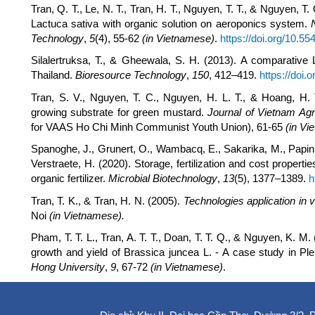
Tran, Q. T., Le, N. T., Tran, H. T., Nguyen, T. T., & Nguyen,
Lactuca sativa with organic solution on aeroponics system.
Technology
,
5
(4), 55-62
(in Vietnamese)
.
https://doi.org/10.55
Silalertruksa, T., & Gheewala, S. H. (2013). A comparative LCA
Thailand.
Bioresource Technology
,
150
, 412–419.
https://doi.
Tran, S. V., Nguyen, T. C., Nguyen, H. L. T., & Hoang, H.
growing substrate for green mustard.
Journal of Vietnam Agr
for VAAS Ho Chi Minh Communist Youth Union), 61-65
(in Vi
Spanoghe, J., Grunert, O., Wambacq, E., Sakarika, M., Papini, G.
Verstraete, H. (2020). Storage, fertilization and cost propertie
organic fertilizer.
Microbial Biotechnology
,
13
(5), 1377–1389.
h
Tran, T. K., & Tran, H. N. (2005).
Technologies application in 
Noi
(in Vietnamese).
Pham, T. T. L., Tran, A. T. T., Doan, T. T. Q., & Nguyen, K. M. 
growth and yield of Brassica juncea L. - A case study in Ple
Hong University
,
9
, 67-72
(in Vietnamese)
.