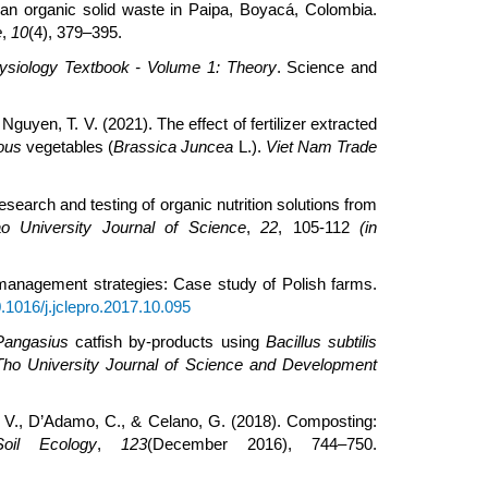
urban organic solid waste in Paipa, Boyacá, Colombia.
e
,
10
(4), 379–395.
ysiology Textbook - Volume 1: Theory
. Science and
& Nguyen, T. V. (2021). The effect of fertilizer extracted
ous
vegetables (
Brassica Juncea
L.).
Viet Nam Trade
esearch and testing of organic nutrition solutions from
o University Journal of Science
,
22
, 105-112
(in
 management strategies: Case study of Polish farms.
0.1016/j.jclepro.2017.10.095
Pangasius
catfish by-products using
Bacillus subtilis
o University Journal of Science and Development
e, V., D’Adamo, C., & Celano, G. (2018). Composting:
Soil Ecology
,
123
(December 2016), 744–750.