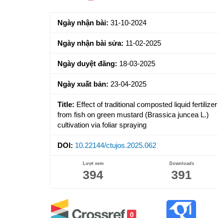
Sidebar
Ngày nhận bài:
31-10-2024
Ngày nhận bài sửa:
11-02-2025
Ngày duyệt đăng:
18-03-2025
Ngày xuất bản:
23-04-2025
Title:
Effect of traditional composted liquid fertilizer
from fish on green mustard (Brassica juncea L.)
cultivation via foliar spraying
DOI:
10.22144/ctujos.2025.062
Lượt xem
Downloads
394
391
0