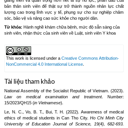
giảng viên và quan trọng hơn hết là sự nỗ lực, phấn đấu của
bản thân sinh viên để thật sự trở thành nguồn nhân lực chất
lượng cao trong lĩnh vực y tế, phụng sự cho sự nghiệp chăm
sóc, bảo vệ và nâng cao sức khỏe cho người dân.
Từ khóa:
Hành nghề khám chữa bệnh, mức độ sẵn sàng của
sinh viên, nhận thức của sinh viên về Luật, sinh viên Y khoa
Article
Details
This work is licensed under a
Creative Commons Attribution-
NonCommercial 4.0 International License
.
Tài liệu tham khảo
National Assembly of the Socialist Republic of Vietnam. (2023).
Law on medical examination and treatment
. Number:
15/2023/QH15 (
in Vietnamese
).
Le, N. C., Vo, B. T., Bui, T. H. (2022). Awareness of medical
ethics of medical students in Can Tho City.
Ho Chi Minh City
University of Education Journal of Science, 19(4), 682-693.