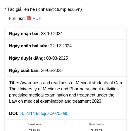
* Tác giả liên hệ (lcnhan@ctump.edu.vn)
Article
Full Text:
PDF
Sidebar
Ngày nhận bài:
28-10-2024
Ngày nhận bài sửa:
22-12-2024
Ngày duyệt đăng:
03-03-2025
Ngày xuất bản:
26-06-2025
Title:
Awareness and readiness of Medical students of Can
Tho University of Medicine and Pharmacy about activities
practising medical examination and treatment under the
Law on medical examination and treatment 2023
DOI:
10.22144/ctujos.2025.085
Lượt xem
Downloads