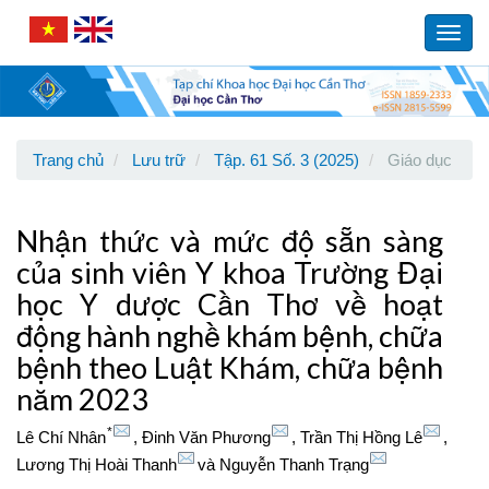
Main
Navigation
Toggl
Main
navig
Content
Sidebar
Trang chủ
Lưu trữ
Tập. 61 Số. 3 (2025)
Giáo dục
Nhận thức và mức độ sẵn sàng
của sinh viên Y khoa Trường Đại
học Y dược Cần Thơ về hoạt
động hành nghề khám bệnh, chữa
bệnh theo Luật Khám, chữa bệnh
năm 2023
*
Lê Chí Nhân
,
Đinh Văn Phương
,
Trần Thị Hồng Lê
,
Lương Thị Hoài Thanh
và
Nguyễn Thanh Trạng