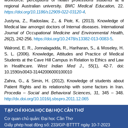
regional Australian university.
BMC Medical Education,
22.
https://doi.org/10.1186/s12909-022-03120-4
.
Justyna, Z., Radoslaw, Z., & Piotr, K. (2013). Knowledge of
Medical law amongst doctors of Internal diseases. International
Journal of Occupational Medicine and Environmental Health
,
26
(2), 242-256.
https://doi.org/10.2478/s13382-013-0083-5
.
Walrond, E. R., Jonnalagadda, R., Hariharan, S., & Moseley, H.
S. L. (2006). Knowledge, Attitudes and Practice of Medical
Students at the Cave Hill Campus in Relation to Ethics and Law
in Healthcare.
West Indian Med J
.,
55
(1), 42-7. doi:
10.1590/s0043-31442006000100010
Zahra, G., & Simin, H. (2012). Knowledge of students about
Patient Rights and its relationship with some factors in Iran.
Procedia – Social and Behavioral Sciences,
31
, 345 – 348.
http://dx.doi.org/10.1016/j.sbspro.2011.12.065
TẠP CHÍ KHOA HỌC ĐẠI HỌC CẦN THƠ
Cơ quan chủ quản: Đại học Cần Thơ
Giấy phép hoạt động số: 233/GP-BTTTT ngày 10-7-2023