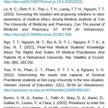
https://doi.org/10.54607/hcmue.js.19.4.3340(2022)
.
Le, N. C., Dinh, P. V., Tran, L. T. H., Luong, T. T. H., Nguyen, T. T.
(2023). Surveying the situation and proposing solutions to raise
awareness of medical ethics among Medical students at Can
Tho University of Medicine and Pharmacy.
Can Tho journal of
Medicine and Pharmacy, 57, 87-94 (in Vietnamese).
https://doi.org/10.58490/ctump.2023i57.599
.
Ngo, T. T., Nguyen, M. T., Bui, A. D. T. L., Nguyen, P. T. K., &
Dao, N. T. (2021). Final-Year Medical Students' Knowledge
About The Rights And Duties Of Medical Practitioners And
Patients At a Vietnamese University.
Nat. Volatiles & Essent.
Oils
,
8
(6), 183-192.
Tran, P. N., Phan, C. T., Pham, P. T. T. V., & Nguyen, V. H.
(2022). Determining the needs and capacity of General
Practitioner students at Van Lang University in the new situation.
Vietnam Journal of Education
,
22
(1), 59-64 (
in Vietnamese
).
http://repository.vlu.edu.vn:443/handle/123456789/1057
.
Bunmi, S. M. A., Karina, J., Faith, A., Mary, D. A., Aaron, D.,
Gallian, K., Louise, Y., & Clara, J. (2022). Readiness to enter the
workforce: perceptions of health professions students at a