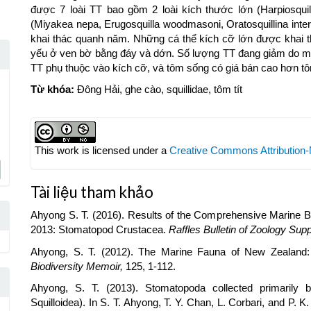
được 7 loài TT bao gồm 2 loài kích thước lớn (Harpiosquil
(Miyakea nepa, Erugosquilla woodmasoni, Oratosquillina interr
khai thác quanh năm. Những cá thể kích cỡ lớn được khai t
yếu ở ven bờ bằng đáy và dớn. Số lượng TT đang giảm do mô
TT phụ thuộc vào kích cỡ, và tôm sống có giá bán cao hơn t
Từ khóa:
Đông Hải, ghe cào, squillidae, tôm tít
Article
,
Details
This work is licensed under a
Creative Commons Attribution-
Tài liệu tham khảo
Ahyong S. T. (2016). Results of the Comprehensive Marine B
2013: Stomatopod Crustacea.
Raffles Bulletin of Zoology Sup
Ahyong, S. T. (2012). The Marine Fauna of New Zealand
Biodiversity
Memoir,
125, 1-112.
Ahyong, S. T. (2013). Stomatopoda collected primarily 
Squilloidea). In S. T. Ahyong, T. Y. Chan, L. Corbari, and P. K