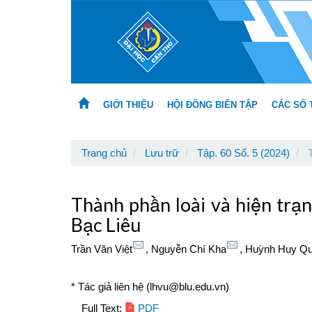
Main
Navigation
Main
Content
Sidebar
GIỚI THIỆU
HỘI ĐỒNG BIÊN TẬP
CÁC SỐ 
Trang chủ
Lưu trữ
Tập. 60 Số. 5 (2024)
T
Thành phần loài và hiện trạn
Bạc Liêu
Trần Văn Việt
,
Nguyễn Chí Kha
,
Huỳnh Huy Q
* Tác giả liên hệ (lhvu@blu.edu.vn)
Article
Full Text:
PDF