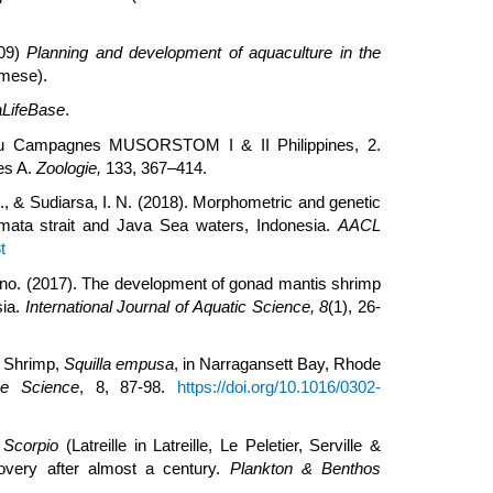
009)
Planning and development of aquaculture in the
amese).
aLifeBase
.
 du Campagnes MUSORSTOM I & II Philippines, 2.
es A.
Zoologie,
133, 367–414.
 & Sudiarsa, I. N. (2018). Morphometric and genetic
ata strait and Java Sea waters, Indonesia.
AACL
t
ono. (2017). The development of gonad mantis shrimp
sia.
International Journal of Aquatic Science,
8
(1), 26-
s Shrimp,
Squilla empusa
, in Narragansett Bay, Rhode
ne Science
, 8, 87-98.
https://doi.org/10.1016/0302-
 Scorpio
(Latreille in Latreille, Le Peletier, Serville &
overy after almost a century.
Plankton & Benthos