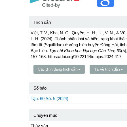
Trích dẫn
Việt, T. V., Kha, N. C., Quyền, H. H., Út, V. N., & Vũ,
L. H. (2024). Thành phần loài và hiện trạng khai thác
tôm tít (Squillidae) ở vùng biển huyện Đông Hải, tỉnh
Bạc Liêu.
Tạp chí Khoa học Đại học Cần Thơ
,
60
(5)
157-168. https://doi.org/10.22144/ctujos.2024.417
Các định dạng trích dẫn
Tải về trích dẫn
Số báo
Tập. 60 Số. 5 (2024)
Chuyên mục
Thủy sản