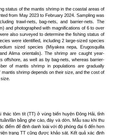
ng status of the mantis shrimp in the coastal areas of
ented from May 2023 to February 2024. Sampling was
luding trawl-nets, bag-nets, and barrier-nets. The
) and photographed with magnifications of 6 to over
 were also surveyed to determine the fishing status of
cies were identified, including 2 large-sized species
medium sized species (Miyakea nepa, Erugosquilla
 and Alima orientalis). The shrimp are caught year-
ts offshore, as well as by bag-nets, whereas barrier-
ber of mantis shrimp in populations are gradually
f mantis shrimp depends on their size, and the cost of
 size.
 thác tôm tít (TT) ở vùng biển huyện Đông Hải, tỉnh
tuần/lần bằng ghe cào, đáy và dớn. Mẫu sau khi thu
đặc điểm để định danh loài với độ phóng đại 6 đến hơn
 hiện trạng TT cũng được khảo sát. Kết quả xác định