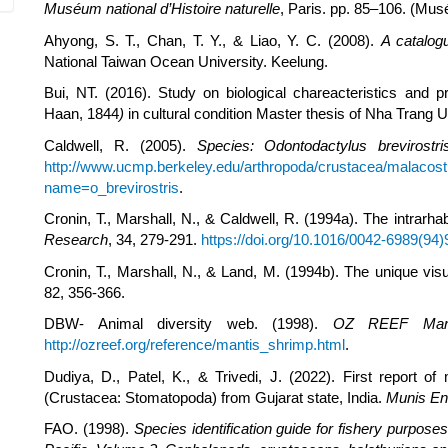
Muséum national d’Histoire naturelle
, Paris. pp. 85–106. (Musé
Ahyong, S. T., Chan, T. Y., & Liao, Y. C. (2008).
A catalog
National Taiwan Ocean University. Keelung.
Bui, NT. (2016). Study on biological chareacteristics and p
Haan, 1844
)
in cultural condition Master thesis of Nha Trang 
Caldwell, R. (2005).
Species: Odontodactylus brevirost
http://www.ucmp.berkeley.edu/arthropoda/crustacea/malacost
name=o_brevirostris
.
Cronin, T., Marshall, N., & Caldwell, R. (1994a). The intrarha
Research
, 34, 279-291.
https://doi.org/10.1016/0042-6989(94
Cronin, T., Marshall, N., & Land, M. (1994b). The unique vi
82, 356-366.
DBW- Animal diversity web. (1998).
OZ REEF Marin
http://ozreef.org/reference/mantis_shrimp.html
.
Dudiya, D., Patel, K., & Trivedi, J. (2022). First report o
(Crustacea: Stomatopoda) from Gujarat state, India.
Munis
En
FAO. (1998).
Species identification guide for fishery purpose