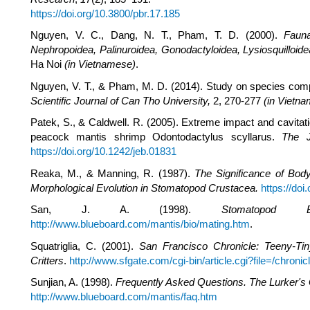
https://doi.org/10.3800/pbr.17.185
Nguyen, V. C., Dang, N. T., Pham, T. D. (2000).
Faun
Nephropoidea, Palinuroidea, Gonodactyloidea, Lysiosquilloidea
Ha Noi
(in Vietnamese)
.
Nguyen, V. T., & Pham, M. D. (2014). Study on species compos
Scientific Journal of Can Tho University,
2, 270-277
(in Vietn
Patek, S., & Caldwell. R. (2005). Extreme impact and cavitati
peacock mantis shrimp Odontodactylus scyllarus.
The J
https://doi.org/10.1242/jeb.01831
Reaka, M., & Manning, R. (1987).
The Significance of Body
Morphological Evolution in Stomatopod Crustacea
.
https://do
San, J. A. (1998).
Stomatopod 
http://www.blueboard.com/mantis/bio/mating.htm
.
Squatriglia, C. (2001).
San Francisco Chronicle: Teeny-Ti
Critters
.
http://www.sfgate.com/cgi-bin/article.cgi?file=/chro
Sunjian, A. (1998).
Frequently Asked Questions. The Lurker's
http://www.blueboard.com/mantis/faq.htm