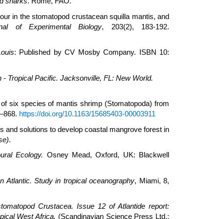
nd sharks
. Rome, FAO.
viour in the stomatopod crustacean squilla mantis, and
nal of Experimental Biology
, 203(2), 183-192.
Louis
: Published by CV Mosby Company. ISBN 10:
n - Tropical Pacific. Jacksonville, FL: New World.
s of six species of mantis shrimp (Stomatopoda) from
3–868.
https://doi.org/10.1163/15685403-00003911
us and solutions to develop coastal mangrove forest in
se)
.
oural Ecology.
Osney Mead, Oxford, UK: Blackwell
 Atlantic. Study in tropical oceanography
, Miami, 8,
omatopod Crustacea. Issue 12 of Atlantide report:
opical West Africa.
(Scandinavian Science Press Ltd.: