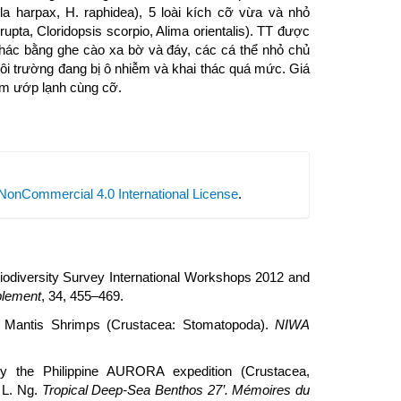
la harpax, H. raphidea), 5 loài kích cỡ vừa và nhỏ
upta, Cloridopsis scorpio, Alima orientalis). TT được
hác bằng ghe cào xa bờ và đáy, các cá thể nhỏ chủ
i trường đang bị ô nhiễm và khai thác quá mức. Giá
ôm ướp lạnh cùng cỡ.
NonCommercial 4.0 International License
.
iodiversity Survey International Workshops 2012 and
plement
, 34, 455–469.
: Mantis Shrimps (Crustacea: Stomatopoda).
NIWA
by the Philippine AURORA expedition (Crustacea,
. L. Ng.
Tropical Deep-Sea Benthos 27’. Mémoires du