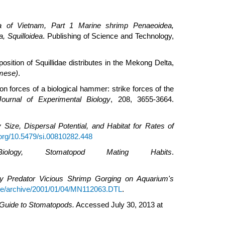
a of
Vietnam, Part 1 Marine shrimp Penaeoidea,
, Squilloidea
. Publishing of Science and Technology,
ition of Squillidae distributes in the Mekong Delta,
amese)
.
on forces of a biological hammer: strike forces of the
ournal of Experimental Biology
, 208, 3655-3664.
 Size, Dispersal Potential, and Habitat for Rates of
i.org/10.5479/si.00810282.448
Biology, Stomatopod Mating Habits
.
ny Predator Vicious Shrimp Gorging on Aquarium's
nicle/archive/2001/01/04/MN112063.DTL
.
 Guide to Stomatopods.
Accessed July 30, 2013 at