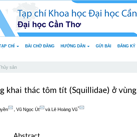
TẠP CHÍ
BÀI CHỜ ĐĂNG
HƯỚNG DẪN
GỬI BÀI
ĐĂNG KÝ
hủy sản
g khai thác tôm tít (Squillidae) ở vùn
*
uyền
,
Vũ Ngọc Út
và
Lê Hoàng Vũ
Abstract