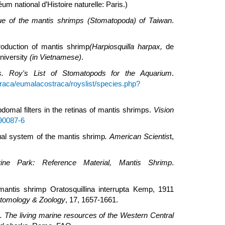
um national d’Histoire naturelle: Paris.)
ue of the mantis shrimps (Stomatopoda) of Taiwan
.
roduction of mantis shrimp
(Harpiosquilla harpax,
de
University
(in Vietnamese)
.
ris. Roy's List of Stomatopods for the Aquarium
.
raca/eumalacostraca/royslist/species.php?
bdomal filters in the retinas of mantis shrimps.
Vision
)90087-6
sual system of the mantis shrimp
. American Scientis
t,
e Park: Reference Material, Mantis Shrimp
.
f mantis shrimp Oratosquillina interrupta Kemp, 1911
tomology & Zoology
, 17, 1657-1661.
s. The living marine resources of the Western Central