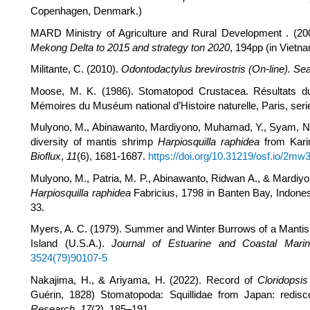
Copenhagen, Denmark.)
MARD Ministry of Agriculture and Rural Development . (2
Mekong Delta to 2015 and strategy ton 2020
, 194pp (in Vietn
Militante, C. (2010).
Odontodactylus brevirostris (On-line). Se
Moose, M. K. (1986). Stomatopod Crustacea. Résultats
Mémoires du Muséum national d’Histoire naturelle, Paris, seri
Mulyono, M., Abinawanto, Mardiyono, Muhamad, Y., Syam, N.,
diversity of mantis shrimp
Harpiosquilla raphidea
from Karim
Bioflux
,
11
(6), 1681-1687.
https://doi.org/10.31219/osf.io/2mw3
Mulyono, M., Patria, M. P., Abinawanto, Ridwan A., & Mardiy
Harpiosquilla raphidea
Fabricius, 1798 in Banten Bay, Indone
33.
Myers, A. C. (1979). Summer and Winter Burrows of a Manti
Island (U.S.A.).
Journal of Estuarine and Coastal Mari
3524(79)90107-5
Nakajima, H., & Ariyama, H. (2022). Record of
Cloridopsis
Guérin, 1828) Stomatopoda: Squillidae from Japan: redisc
Research
,
17
(2), 185–191.