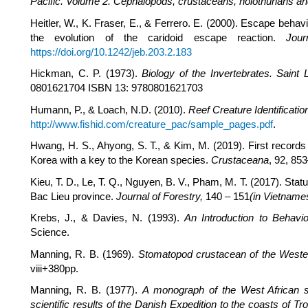
Pacific. Volume 2. Cephalopods, crustaceans, holothurians a
Heitler, W., K. Fraser, E., & Ferrero. E. (2000). Escape beha
the evolution of the caridoid escape reaction.
Jour
https://doi.org/10.1242/jeb.203.2.183
Hickman, C. P. (1973).
Biology of the Invertebrates. Saint 
0801621704 ISBN 13: 9780801621703
Humann, P., & Loach, N.D. (2010).
Reef Creature Identificatio
http://www.fishid.com/creature_pac/sample_pages.pdf
.
Hwang, H. S., Ahyong, S. T., & Kim, M. (2019). First record
Korea with a key to the Korean species.
Crustaceana
, 92, 85
Kieu, T. D., Le, T. Q., Nguyen, B. V., Pham, M. T. (2017). Stat
Bac Lieu province.
Journal of Forestry
,
140 – 151
(in Vietname
Krebs, J., & Davies, N. (1993).
An Introduction to Behavi
Science.
Manning, R. B. (1969).
Stomatopod crustacean of the Westen
viii+380pp.
Manning, R. B. (1977).
A monograph of the West African st
scientific results of the Danish Expedition to the coasts of Tr