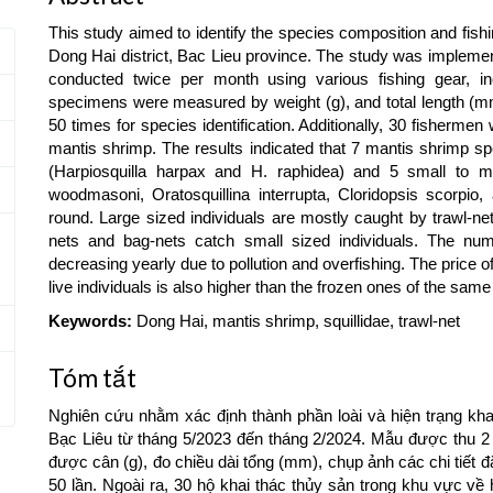
This study aimed to identify the species composition and fishi
Dong Hai district, Bac Lieu province. The study was implem
conducted twice per month using various fishing gear, inc
specimens were measured by weight (g), and total length (mm
50 times for species identification. Additionally, 30 fishermen
mantis shrimp. The results indicated that 7 mantis shrimp spe
(Harpiosquilla harpax and H. raphidea) and 5 small to 
woodmasoni, Oratosquillina interrupta, Cloridopsis scorpio,
round. Large sized individuals are mostly caught by trawl-ne
nets and bag-nets catch small sized individuals. The num
decreasing yearly due to pollution and overfishing. The price o
live individuals is also higher than the frozen ones of the same
Keywords:
Dong Hai, mantis shrimp, squillidae, trawl-net
Tóm tắt
Nghiên cứu nhằm xác định thành phần loài và hiện trạng khai
Bạc Liêu từ tháng 5/2023 đến tháng 2/2024. Mẫu được thu 2 
được cân (g), đo chiều dài tổng (mm), chụp ảnh các chi tiết 
50 lần. Ngoài ra, 30 hộ khai thác thủy sản trong khu vực về