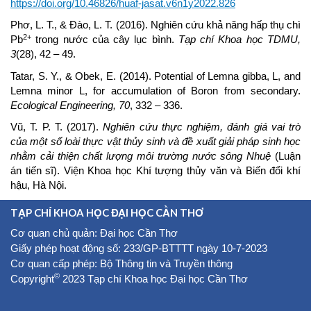
https://doi.org/10.46826/huaf-jasat.v6n1y2022.826
Phơ, L. T., & Đào, L. T. (2016). Nghiên cứu khả năng hấp thụ chì
2+
Pb
trong nước của cây lục bình.
Tạp chí Khoa học TDMU,
3
(28), 42 – 49.
Tatar, S. Y., & Obek, E. (2014). Potential of Lemna gibba, L, and
Lemna minor L, for accumulation of Boron from secondary.
Ecological Engineering, 70
, 332 – 336.
Vũ, T. P. T. (2017).
Nghiên cứu thực nghiệm, đánh giá vai trò
của một số loài thực vật thủy sinh và đề xuất giải pháp sinh học
nhằm cải thiện chất lượng môi trường nước sông Nhuệ
(Luận
án tiến sĩ). Viện Khoa học Khí tượng thủy văn và Biến đổi khí
hậu, Hà Nội.
TẠP CHÍ KHOA HỌC ĐẠI HỌC CẦN THƠ
Cơ quan chủ quản: Đại học Cần Thơ
Giấy phép hoạt động số: 233/GP-BTTTT ngày 10-7-2023
Cơ quan cấp phép: Bộ Thông tin và Truyền thông
©
Copyright
2023 Tạp chí Khoa học Đại học Cần Thơ