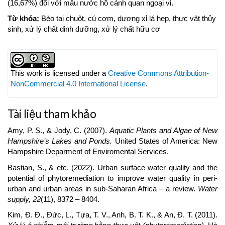
(16,67%) đối với mẫu nước hồ cảnh quan ngoại vi.
Từ khóa:
Bèo tai chuột, cú cơm, dương xỉ lá hẹp, thực vật thủy
sinh, xử lý chất dinh dưỡng, xử lý chất hữu cơ
Article
Details
This work is licensed under a
Creative Commons Attribution-
NonCommercial 4.0 International License
.
Tài liệu tham khảo
Amy, P. S., & Jody, C. (2007).
Aquatic Plants and Algae of New
Hampshire’s Lakes and Ponds.
United States of America: New
Hampshire Deparment of Enviromental Services.
Bastian, S., & etc. (2022). Urban surface water quality and the
potential of phytoremediation to improve water quality in peri-
urban and urban areas in sub-Saharan Africa – a review.
Water
supply, 22
(11), 8372 – 8404.
Kim, Đ. Đ., Đức, L., Tựa, T. V., Anh, B. T. K., & An, Đ. T. (2011).