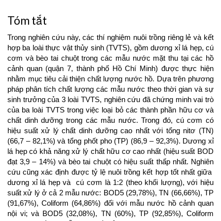
Tóm tắt
Trong nghiên cứu này, các thí nghiệm nuôi trồng riêng lẻ và kết
hợp ba loài thực vật thủy sinh (TVTS), gồm dương xỉ lá hẹp, cú
cơm và bèo tai chuột trong các mẫu nước mặt thu tại các hồ
cảnh quan (quận 7, thành phố Hồ Chí Minh) được thực hiện
nhằm mục tiêu cải thiện chất lượng nước hồ. Dựa trên phương
pháp phân tích chất lượng các mẫu nước theo thời gian và sự
sinh trưởng của 3 loài TVTS, nghiên cứu đã chứng minh vai trò
của ba loài TVTS trong việc loại bỏ các thành phần hữu cơ và
chất dinh dưỡng trong các mẫu nước. Trong đó, cú cơm có
hiệu suất xử lý chất dinh dưỡng cao nhất với tổng nitơ (TN)
(66,7 – 82,1%) và tổng phốt pho (TP) (86,9 – 92,3%). Dương xỉ
lá hẹp có khả năng xử lý chất hữu cơ cao nhất (hiệu suất BOD
đạt 3,9 – 14%) và bèo tai chuột có hiệu suất thấp nhất. Nghiên
cứu cũng xác định được tỷ lệ nuôi trồng kết hợp tốt nhất giữa
dương xỉ lá hẹp và cú cơm là 1:2 (theo khối lượng), với hiệu
suất xử lý ở cả 2 mẫu nước: BOD5 (29,78%), TN (66,66%), TP
(91,67%), Coliform (64,86%) đối với mẫu nước hồ cảnh quan
nội vi; và BOD5 (32,08%), TN (60%), TP (92,85%), Coliform