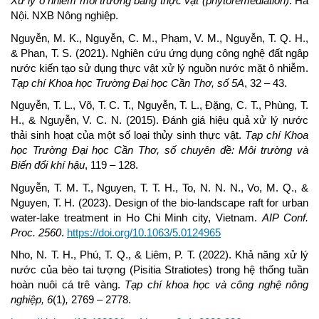
Xử lý ô nhiễm môi trường bằng thực vật (phytoremediation)
. Hà
Nội. NXB Nông nghiệp.
Nguyễn, M. K., Nguyễn, C. M., Phạm, V. M., Nguyễn, T. Q. H.,
& Phan, T. S. (2021). Nghiên cứu ứng dụng công nghệ đất ngâp
nước kiến tạo sử dụng thực vật xử lý nguồn nước mặt ô nhiễm.
Tạp chí Khoa học Trường Đại học Cần Thơ, số 5A
, 32 – 43.
Nguyễn, T. L., Võ, T. C. T., Nguyễn, T. L., Đặng, C. T., Phùng, T.
H., & Nguyễn, V. C. N. (2015). Đánh giá hiệu quả xử lý nước
thải sinh hoạt của một số loại thủy sinh thực vật.
Tạp chí Khoa
học Trường Đại học Cần Thơ, số chuyên đề: Môi trường và
Biến đổi khí hậu
, 119 – 128.
Nguyễn, T. M. T., Nguyen, T. T. H., To, N. N. N., Vo, M. Q., &
Nguyen, T. H. (2023). Design of the bio-landscape raft for urban
water-lake treatment in Ho Chi Minh city, Vietnam.
AIP Conf.
Proc. 2560
.
https://doi.org/10.1063/5.0124965
Nho, N. T. H., Phú, T. Q., & Liêm, P. T. (2022). Khả năng xử lý
nước của bèo tai tượng (Pisitia Stratiotes) trong hệ thống tuần
hoàn nuôi cá trê vàng.
Tạp chí khoa học và công nghệ nông
nghiệp, 6
(1)
,
2769 – 2778.