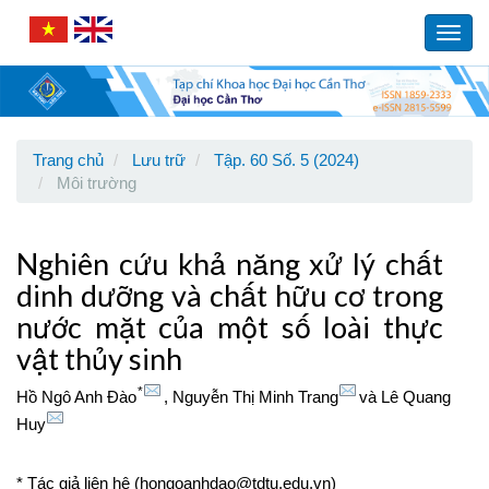
Main
Navigation
Toggl
Main
navig
Content
Sidebar
Trang chủ
Lưu trữ
Tập. 60 Số. 5 (2024)
Môi trường
Nghiên cứu khả năng xử lý chất
dinh dưỡng và chất hữu cơ trong
nước mặt của một số loài thực
vật thủy sinh
*
Hồ Ngô Anh Đào
,
Nguyễn Thị Minh Trang
và
Lê Quang
Huy
* Tác giả liên hệ (hongoanhdao@tdtu.edu.vn)