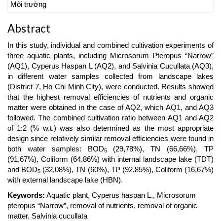
Môi trường
Abstract
In this study, individual and combined cultivation experiments of
three aquatic plants, including Microsorum Pteropus “Narrow”
(AQ1), Cyperus Haspan L (AQ2), and Salvinia Cucullata (AQ3),
in different water samples collected from landscape lakes
(District 7, Ho Chi Minh City), were conducted. Results showed
that the highest removal efficiencies of nutrients and organic
matter were obtained in the case of AQ2, which AQ1, and AQ3
followed. The combined cultivation ratio between AQ1 and AQ2
of 1:2 (% w.t.) was also determined as the most appropriate
design since relatively similar removal efficiencies were found in
both water samples: BOD
(29,78%), TN (66,66%), TP
5
(91,67%), Coliform (64,86%) with internal landscape lake (TDT)
and BOD
(32,08%), TN (60%), TP (92,85%), Coliform (16,67%)
5
with external landscape lake (HBN).
Keywords:
Aquatic plant, Cyperus haspan L., Microsorum
pteropus “Narrow”, removal of nutrients, removal of organic
matter, Salvinia cucullata