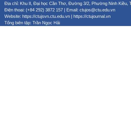
Địa chỉ: Khu II, Đại học Cần Thơ, Đường 3/2, Phường Ninh Kiều,
Điện thoại: (+84 292) 3872 157 | Email: ctujos@ctu.edu.vn
Website:
https://ctujsvn.ctu.edu.vn
|
https://ctujournal.vn
Tổng biên tập: Trần Ngọc Hải