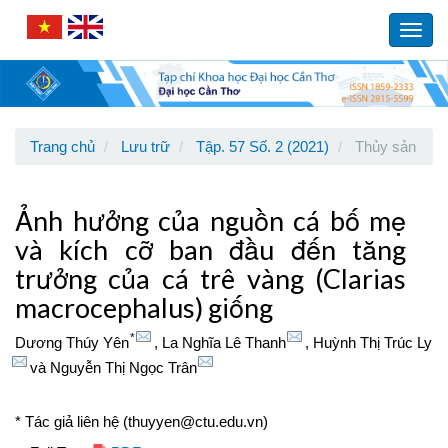
Main
Navigation
Toggl
Main
navig
Content
Sidebar
Trang chủ
Lưu trữ
Tập. 57 Số. 2 (2021)
Thủy sản
Ảnh hưởng của nguồn cá bố mẹ
và kích cỡ ban đầu đến tăng
trưởng của cá trê vàng (Clarias
macrocephalus) giống
*
Dương Thúy Yên
,
La Nghĩa Lê Thanh
,
Huỳnh Thị Trúc Ly
và
Nguyễn Thị Ngọc Trân
* Tác giả liên hệ (thuyyen@ctu.edu.vn)