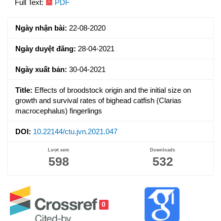
Article
Full Text:
PDF
Sidebar
Ngày nhận bài:
22-08-2020
Ngày duyệt đăng:
28-04-2021
Ngày xuất bản:
30-04-2021
Title:
Effects of broodstock origin and the initial size on
growth and survival rates of bighead catfish (Clarias
macrocephalus) fingerlings
DOI:
10.22144/ctu.jvn.2021.047
Lượt xem
Downloads
598
532
0