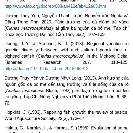
http://www.fao.org/docrep/003/ab412e/ab412e03.htm
Dương Thúy Yên, Nguyễn Thanh, Tuấn, Nguyễn Văn Nghĩa và
Đặng Trung Pha. 2020. Tăng trưởng của cá giống trê vàng
(
Clarias macrocephalus
) lai giữa ba nguồn cá bố mẹ. Tạp chí
Khoa học Trường Đại học Cần Thơ, 56(2), 102–109.
Duong, T.-Y., & Scribner, K. T. (2018). Regional variation in
genetic diversity between wild and cultured populations of
bighead catfish (
Clarias macrocephalus
) in the Mekong Delta.
Fisheries Research, 207, 118–125.
https://doi.org/10.1016/j.fishres.2018.06.012
Dương Thúy Yên và Dương Nhựt Long. (2013). Ảnh hưởng của
nguồn gốc cá bố mẹ đến tăng trưởng và tỉ lệ sống của cá rô
(
Anabas testudineus
Bloch, 1792) giai đoạn ương từ cá bột lên
cá giống. Tạp Chí Nông Nghiệp và Phát Triển Nông Thôn, 6, 66–
72.
Hopkins, J. (1993). Reporting fish growth: the review of basics.
World Aquaculture Society, 23(3), 173–17.
Hulata, G., Karplus, I., & Harpaz, S. (1995). Evaluation of some