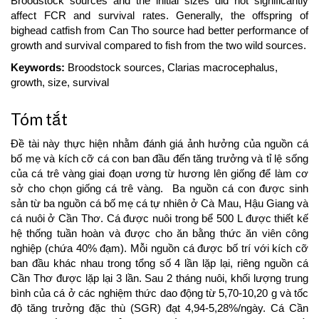
Broodstock sources and the initial sizes did not significantly
affect FCR and survival rates. Generally, the offspring of
bighead catfish from Can Tho source had better performance of
growth and survival compared to fish from the two wild sources.
Keywords:
Broodstock sources, Clarias macrocephalus,
growth, size, survival
Tóm tắt
Đề tài này thực hiện nhằm đánh giá ảnh hưởng của nguồn cá
bố mẹ và kích cỡ cá con ban đầu đến tăng trưởng và tỉ lệ sống
của cá trê vàng giai đoạn ương từ hương lên giống để làm cơ
sở cho chọn giống cá trê vàng. Ba nguồn cá con được sinh
sản từ ba nguồn cá bố mẹ cá tự nhiên ở Cà Mau, Hậu Giang và
cá nuôi ở Cần Thơ. Cá được nuôi trong bể 500 L được thiết kế
hệ thống tuần hoàn và được cho ăn bằng thức ăn viên công
nghiệp (chứa 40% đạm). Mỗi nguồn cá được bố trí với kích cỡ
ban đầu khác nhau trong tổng số 4 lần lặp lại, riêng nguồn cá
Cần Thơ được lặp lại 3 lần. Sau 2 tháng nuôi, khối lượng trung
bình của cá ở các nghiệm thức dao động từ 5,70-10,20 g và tốc
độ tăng trưởng đặc thù (SGR) đạt 4,94-5,28%/ngày. Cá Cần