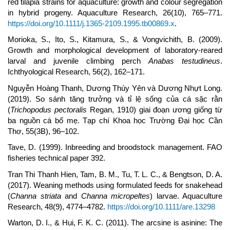
red tilapia strains for aquaculture: growth and colour segregation
in hybrid progeny. Aquaculture Research, 26(10), 765–771.
https://doi.org/10.1111/j.1365-2109.1995.tb00869.x
.
Morioka, S., Ito, S., Kitamura, S., & Vongvichith, B. (2009).
Growth and morphological development of laboratory-reared
larval and juvenile climbing perch
Anabas testudineus
.
Ichthyological Research, 56(2), 162–171.
Nguyễn Hoàng Thanh, Dương Thúy Yên và Dương Nhựt Long.
(2019). So sánh tăng trưởng và tỉ lệ sống của cá sặc rằn
(
Trichopodus pectoralis
Regan, 1910) giai đoạn ương giống từ
ba nguồn cá bố mẹ. Tạp chí Khoa học Trường Đại học Cần
Thơ, 55(3B), 96–102.
Tave, D. (1999). Inbreeding and broodstock management. FAO
fisheries technical paper 392.
Tran Thi Thanh Hien, Tam, B. M., Tu, T. L. C., & Bengtson, D. A.
(2017). Weaning methods using formulated feeds for snakehead
(
Channa striata
and
Channa micropeltes
) larvae. Aquaculture
Research, 48(9), 4774–4782.
https://doi.org/10.1111/are.13298
Warton, D. I., & Hui, F. K. C. (2011). The arcsine is asinine: The