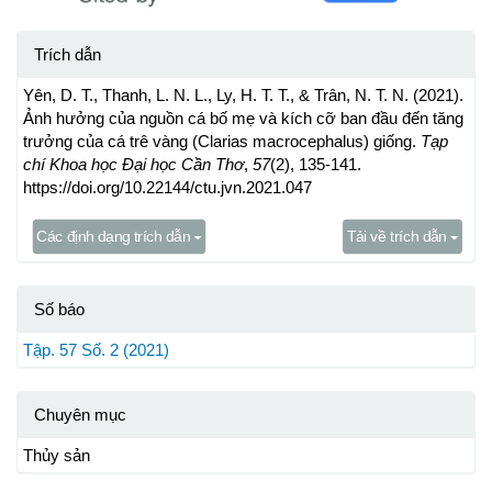
Trích dẫn
Yên, D. T., Thanh, L. N. L., Ly, H. T. T., & Trân, N. T. N. (2021).
Ảnh hưởng của nguồn cá bố mẹ và kích cỡ ban đầu đến tăng
trưởng của cá trê vàng (Clarias macrocephalus) giống.
Tạp
chí Khoa học Đại học Cần Thơ
,
57
(2), 135-141.
https://doi.org/10.22144/ctu.jvn.2021.047
Các định dạng trích dẫn
Tải về trích dẫn
Số báo
Tập. 57 Số. 2 (2021)
Chuyên mục
Thủy sản