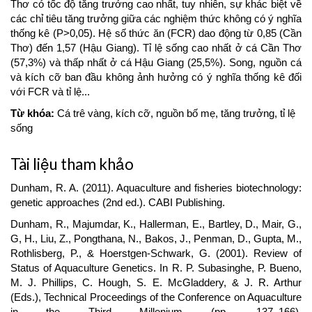
Thơ có tốc độ tăng trưởng cao nhất, tuy nhiên, sự khác biệt về
các chỉ tiêu tăng trưởng giữa các nghiệm thức không có ý nghĩa
thống kê (P>0,05). Hệ số thức ăn (FCR) dao động từ 0,85 (Cần
Thơ) đến 1,57 (Hậu Giang). Tỉ lệ sống cao nhất ở cá Cần Thơ
(57,3%) và thấp nhất ở cá Hậu Giang (25,5%). Song, nguồn cá
và kích cỡ ban đầu không ảnh hưởng có ý nghĩa thống kê đối
với FCR và tỉ lệ...
Từ khóa:
Cá trê vàng, kích cỡ, nguồn bố mẹ, tăng trưởng, tỉ lệ
sống
Article
Tài liệu tham khảo
Details
Dunham, R. A. (2011). Aquaculture and fisheries biotechnology:
genetic approaches (2nd ed.). CABI Publishing.
Dunham, R., Majumdar, K., Hallerman, E., Bartley, D., Mair, G.,
G, H., Liu, Z., Pongthana, N., Bakos, J., Penman, D., Gupta, M.,
Rothlisberg, P., & Hoerstgen-Schwark, G. (2001). Review of
Status of Aquaculture Genetics. In R. P. Subasinghe, P. Bueno,
M. J. Phillips, C. Hough, S. E. McGladdery, & J. R. Arthur
(Eds.), Technical Proceedings of the Conference on Aquaculture
in the Third Millenium (pp. 137–166).