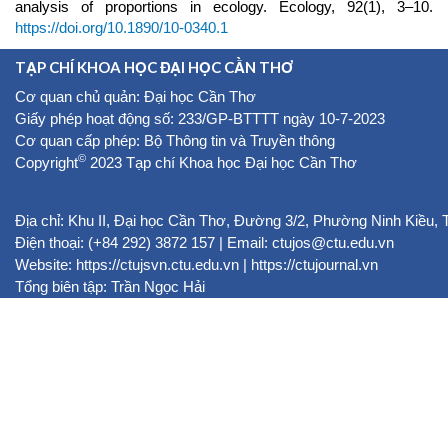
analysis of proportions in ecology. Ecology, 92(1), 3–10.
https://doi.org/10.1890/10-0340.1
TẠP CHÍ KHOA HỌC ĐẠI HỌC CẦN THƠ
Cơ quan chủ quản: Đại học Cần Thơ
Giấy phép hoạt động số: 233/GP-BTTTT ngày 10-7-2023
Cơ quan cấp phép: Bộ Thông tin và Truyền thông
©
Copyright
2023 Tạp chí Khoa học Đại học Cần Thơ
Địa chỉ: Khu II, Đại học Cần Thơ, Đường 3/2, Phường Ninh Kiều,
Điện thoại: (+84 292) 3872 157 | Email: ctujos@ctu.edu.vn
Website:
https://ctujsvn.ctu.edu.vn
|
https://ctujournal.vn
Tổng biên tập: Trần Ngọc Hải