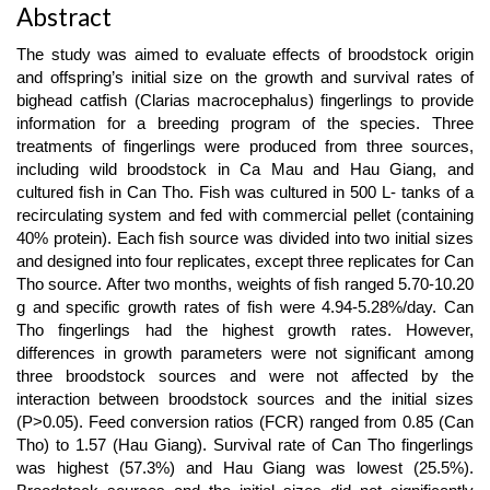
Abstract
The study was aimed to evaluate effects of broodstock origin
and offspring’s initial size on the growth and survival rates of
bighead catfish (Clarias macrocephalus) fingerlings to provide
information for a breeding program of the species. Three
treatments of fingerlings were produced from three sources,
including wild broodstock in Ca Mau and Hau Giang, and
cultured fish in Can Tho. Fish was cultured in 500 L- tanks of a
recirculating system and fed with commercial pellet (containing
40% protein). Each fish source was divided into two initial sizes
and designed into four replicates, except three replicates for Can
Tho source. After two months, weights of fish ranged 5.70-10.20
g and specific growth rates of fish were 4.94-5.28%/day. Can
Tho fingerlings had the highest growth rates. However,
differences in growth parameters were not significant among
three broodstock sources and were not affected by the
interaction between broodstock sources and the initial sizes
(P>0.05). Feed conversion ratios (FCR) ranged from 0.85 (Can
Tho) to 1.57 (Hau Giang). Survival rate of Can Tho fingerlings
was highest (57.3%) and Hau Giang was lowest (25.5%).