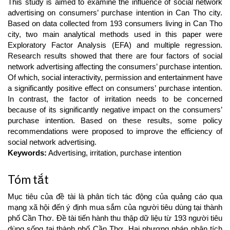
This study is aimed to examine the influence of social network
advertising on consumers’ purchase intention in Can Tho city.
Based on data collected from 193 consumers living in Can Tho
city, two main analytical methods used in this paper were
Exploratory Factor Analysis (EFA) and multiple regression.
Research results showed that there are four factors of social
network advertising affecting the consumers’ purchase intention.
Of which, social interactivity, permission and entertainment have
a significantly positive effect on consumers’ purchase intention.
In contrast, the factor of irritation needs to be concerned
because of its significantly negative impact on the consumers’
purchase intention. Based on these results, some policy
recommendations were proposed to improve the efficiency of
social network advertising.
Keywords:
Advertising, irritation, purchase intention
Tóm tắt
Mục tiêu của đề tài là phân tích tác động của quảng cáo qua
mạng xã hội đến ý định mua sắm của người tiêu dùng tại thành
phố Cần Thơ. Đề tài tiến hành thu thập dữ liệu từ 193 người tiêu
dùng sống tại thành phố Cần Thơ. Hai phương pháp phân tích