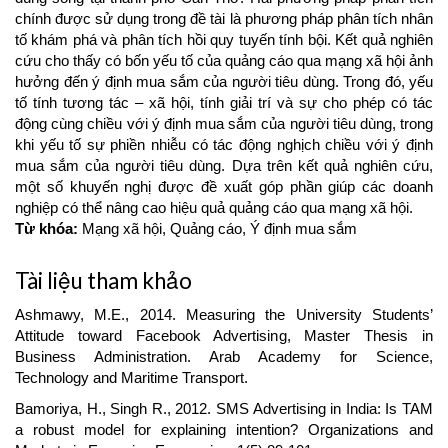
chính được sử dụng trong đề tài là phương pháp phân tích nhân
tố khám phá và phân tích hồi quy tuyến tính bội. Kết quả nghiên
cứu cho thấy có bốn yếu tố của quảng cáo qua mạng xã hội ảnh
hưởng đến ý định mua sắm của người tiêu dùng. Trong đó, yếu
tố tính tương tác – xã hội, tính giải trí và sự cho phép có tác
động cùng chiều với ý định mua sắm của người tiêu dùng, trong
khi yếu tố sự phiền nhiễu có tác động nghịch chiều với ý định
mua sắm của người tiêu dùng. Dựa trên kết quả nghiên cứu,
một số khuyến nghị được đề xuất góp phần giúp các doanh
nghiệp có thể nâng cao hiệu quả quảng cáo qua mạng xã hội.
Từ khóa:
Mạng xã hội, Quảng cáo, Ý định mua sắm
Article
Tài liệu tham khảo
Details
Ashmawy, M.E., 2014. Measuring the University Students’
Attitude toward Facebook Advertising, Master Thesis in
Business Administration. Arab Academy for Science,
Technology and Maritime Transport.
Bamoriya, H., Singh R., 2012. SMS Advertising in India: Is TAM
a robust model for explaining intention? Organizations and