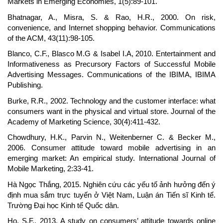
Markets in Emerging Economies, 1(5):89-101.
Bhatnagar, A., Misra, S. & Rao, H.R., 2000. On risk,
convenience, and Internet shopping behavior. Communications
of the ACM, 43(11):98-105.
Blanco, C.F., Blasco M.G & Isabel I.A, 2010. Entertainment and
Informativeness as Precursory Factors of Successful Mobile
Advertising Messages. Communications of the IBIMA, IBIMA
Publishing.
Burke, R.R., 2002. Technology and the customer interface: what
consumers want in the physical and virtual store. Journal of the
Academy of Marketing Science, 30(4):411-432.
Chowdhury, H.K., Parvin N., Weitenberner C. & Becker M.,
2006. Consumer attitude toward mobile advertising in an
emerging market: An empirical study. International Journal of
Mobile Marketing, 2:33-41.
Hà Ngọc Thắng, 2015. Nghiên cứu các yếu tố ảnh hưởng đến ý
định mua sắm trực tuyến ở Việt Nam, Luận án Tiến sĩ Kinh tế.
Trường Đại học Kinh tế Quốc dân.
Ho, S.F., 2013. A study on consumers’ attitude towards online