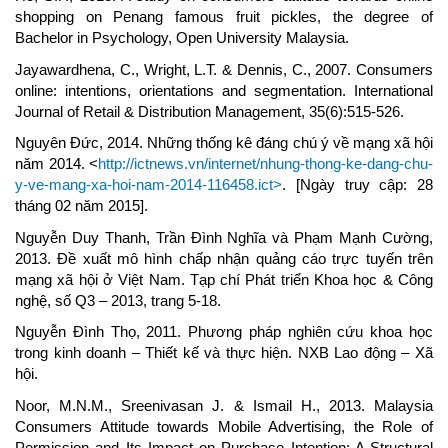
shopping on Penang famous fruit pickles, the degree of
Bachelor in Psychology, Open University Malaysia.
Jayawardhena, C., Wright, L.T. & Dennis, C., 2007. Consumers
online: intentions, orientations and segmentation. International
Journal of Retail & Distribution Management, 35(6):515-526.
Nguyên Đức, 2014. Những thống kê đáng chú ý về mạng xã hội
năm 2014. <
http://ictnews.vn/internet/nhung-thong-ke-dang-chu-
y-ve-mang-xa-hoi-nam-2014-116458.ict>
. [Ngày truy cập: 28
tháng 02 năm 2015].
Nguyễn Duy Thanh, Trần Đình Nghĩa và Phạm Mạnh Cường,
2013. Đề xuất mô hình chấp nhận quảng cáo trực tuyến trên
mạng xã hội ở Việt Nam. Tạp chí Phát triển Khoa học & Công
nghệ, số Q3 – 2013, trang 5-18.
Nguyễn Đình Thọ, 2011. Phương pháp nghiên cứu khoa học
trong kinh doanh – Thiết kế và thực hiện. NXB Lao động – Xã
hội.
Noor, M.N.M., Sreenivasan J. & Ismail H., 2013. Malaysia
Consumers Attitude towards Mobile Advertising, the Role of
Permission and Its Impact on Purchase Intention: A Structural