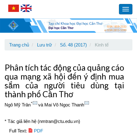
Main
Navigation
Toggl
Main
navig
Content
Sidebar
Trang chủ
Lưu trữ
Số. 48 (2017)
Kinh tế
Phân tích tác động của quảng cáo
qua mạng xã hội đến ý định mua
sắm của người tiêu dùng tại
thành phố Cần Thơ
*
Ngô Mỹ Trân
và
Mai Võ Ngọc Thanh
* Tác giả liên hệ (nmtran@ctu.edu.vn)
Article
Full Text:
PDF