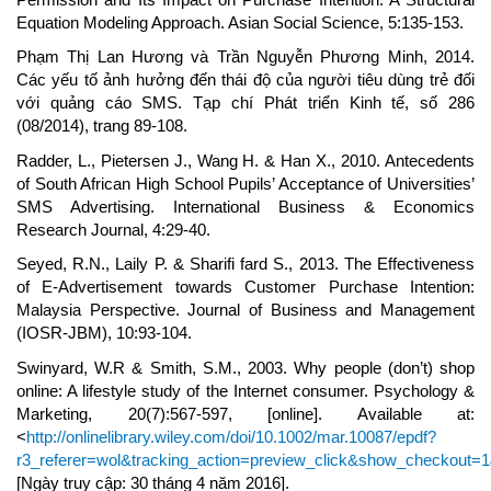
Equation Modeling Approach. Asian Social Science, 5:135-153.
Phạm Thị Lan Hương và Trần Nguyễn Phương Minh, 2014.
Các yếu tố ảnh hưởng đến thái độ của người tiêu dùng trẻ đối
với quảng cáo SMS. Tạp chí Phát triển Kinh tế, số 286
(08/2014), trang 89-108.
Radder, L., Pietersen J., Wang H. & Han X., 2010. Antecedents
of South African High School Pupils’ Acceptance of Universities’
SMS Advertising. International Business & Economics
Research Journal, 4:29-40.
Seyed, R.N., Laily P. & Sharifi fard S., 2013. The Effectiveness
of E-Advertisement towards Customer Purchase Intention:
Malaysia Perspective. Journal of Business and Management
(IOSR-JBM), 10:93-104.
Swinyard, W.R & Smith, S.M., 2003. Why people (don’t) shop
online: A lifestyle study of the Internet consumer. Psychology &
Marketing, 20(7):567-597, [online]. Available at:
<
http://onlinelibrary.wiley.com/doi/10.1002/mar.10087/epdf?
r3_referer=wol&tracking_action=preview_click&show_checkout=
[Ngày truy cập: 30 tháng 4 năm 2016].