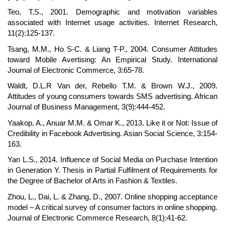
Teo, T.S., 2001. Demographic and motivation variables
associated with Internet usage activities. Internet Research,
11(2):125-137.
Tsang, M.M., Ho S-C. & Liang T-P., 2004. Consumer Attitudes
toward Mobile Avertising: An Empirical Study. International
Journal of Electronic Commerce, 3:65-78.
Waldt, D.L.R Van der, Rebello T.M. & Brown W.J., 2009.
Attitudes of young consumers towards SMS advertising. African
Journal of Business Management, 3(9):444-452.
Yaakop, A., Anuar M.M. & Omar K., 2013. Like it or Not: Issue of
Credibility in Facebook Advertising. Asian Social Science, 3:154-
163.
Yan L.S., 2014. Influence of Social Media on Purchase Intention
in Generation Y. Thesis in Partial Fulfilment of Requirements for
the Degree of Bachelor of Arts in Fashion & Textiles.
Zhou, L., Dai, L. & Zhang, D., 2007. Online shopping acceptance
model – A critical survey of consumer factors in online shopping.
Journal of Electronic Commerce Research, 8(1):41-62.