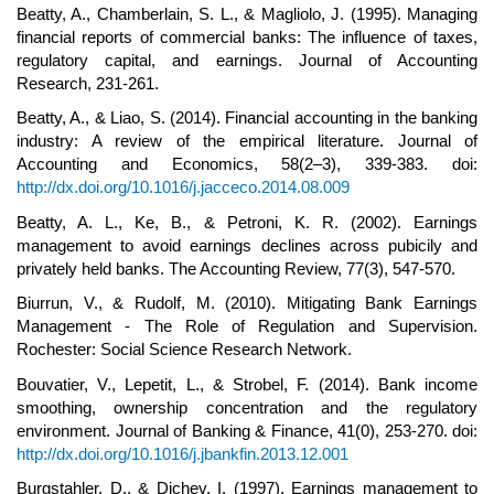
Beatty, A., Chamberlain, S. L., & Magliolo, J. (1995). Managing
financial reports of commercial banks: The influence of taxes,
regulatory capital, and earnings. Journal of Accounting
Research, 231-261.
Beatty, A., & Liao, S. (2014). Financial accounting in the banking
industry: A review of the empirical literature. Journal of
Accounting and Economics, 58(2–3), 339-383. doi:
http://dx.doi.org/10.1016/j.jacceco.2014.08.009
Beatty, A. L., Ke, B., & Petroni, K. R. (2002). Earnings
management to avoid earnings declines across pubicily and
privately held banks. The Accounting Review, 77(3), 547-570.
Biurrun, V., & Rudolf, M. (2010). Mitigating Bank Earnings
Management - The Role of Regulation and Supervision.
Rochester: Social Science Research Network.
Bouvatier, V., Lepetit, L., & Strobel, F. (2014). Bank income
smoothing, ownership concentration and the regulatory
environment. Journal of Banking & Finance, 41(0), 253-270. doi:
http://dx.doi.org/10.1016/j.jbankfin.2013.12.001
Burgstahler, D., & Dichev, I. (1997). Earnings management to