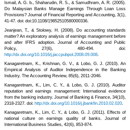
Ismail, A. G. b., Shaharudin, R. S., & Samudhram, A. R. (2005).
Do Malaysian Banks Manage Earnings Through Loan Loss
Provisions? Journal of Financial Reporting and Accounting, 3(1),
41-47. doi: doi:10.1108/19852510580000336.
Jeanjean, T., & Stolowy, H. (2008). Do accounting standards
matter? An exploratory analysis of earnings management before
and after IFRS adoption. Journal of Accounting and Public
Policy, 27(6), 480-494. doi:
http://dx.doi.org/10.1016/j.jaccpubpol.2008.09.008
.
Kanagaretnam, K., Krishnan, G. V., & Lobo, G. J. (2010). An
Empirical Analysis of Auditor Independence in the Banking
Industry. The Accounting Review, 85(6), 2011-2046.
Kanagaretnam, K., Lim, C. Y., & Lobo, G. J. (2010). Auditor
reputation and earnings management: International evidence
from the banking industry. Journal of Banking & Finance, 34(10),
2318-2327. doi:
http://dx.doi.org/10.1016/j.jbankfin.2010.02.020
.
Kanagaretnam, K., Lim, C. Y., & Lobo, G. J. (2011). Effects of
national culture on earnings quality of banks. Journal of
International Business Studies, 42(6), 853-874.