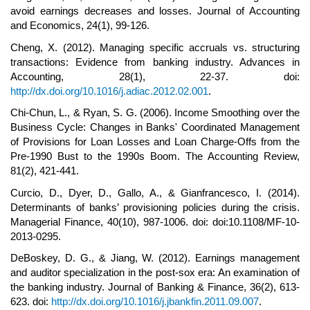
avoid earnings decreases and losses. Journal of Accounting
and Economics, 24(1), 99-126.
Cheng, X. (2012). Managing specific accruals vs. structuring
transactions: Evidence from banking industry. Advances in
Accounting, 28(1), 22-37. doi:
http://dx.doi.org/10.1016/j.adiac.2012.02.001
.
Chi-Chun, L., & Ryan, S. G. (2006). Income Smoothing over the
Business Cycle: Changes in Banks' Coordinated Management
of Provisions for Loan Losses and Loan Charge-Offs from the
Pre-1990 Bust to the 1990s Boom. The Accounting Review,
81(2), 421-441.
Curcio, D., Dyer, D., Gallo, A., & Gianfrancesco, I. (2014).
Determinants of banks’ provisioning policies during the crisis.
Managerial Finance, 40(10), 987-1006. doi: doi:10.1108/MF-10-
2013-0295.
DeBoskey, D. G., & Jiang, W. (2012). Earnings management
and auditor specialization in the post-sox era: An examination of
the banking industry. Journal of Banking & Finance, 36(2), 613-
623. doi:
http://dx.doi.org/10.1016/j.jbankfin.2011.09.007
.