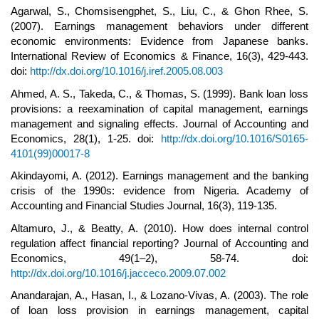
Agarwal, S., Chomsisengphet, S., Liu, C., & Ghon Rhee, S.
(2007). Earnings management behaviors under different
economic environments: Evidence from Japanese banks.
International Review of Economics & Finance, 16(3), 429-443.
doi:
http://dx.doi.org/10.1016/j.iref.2005.08.003
Ahmed, A. S., Takeda, C., & Thomas, S. (1999). Bank loan loss
provisions: a reexamination of capital management, earnings
management and signaling effects. Journal of Accounting and
Economics, 28(1), 1-25. doi:
http://dx.doi.org/10.1016/S0165-
4101(99)00017-8
Akindayomi, A. (2012). Earnings management and the banking
crisis of the 1990s: evidence from Nigeria. Academy of
Accounting and Financial Studies Journal, 16(3), 119-135.
Altamuro, J., & Beatty, A. (2010). How does internal control
regulation affect financial reporting? Journal of Accounting and
Economics, 49(1–2), 58-74. doi:
http://dx.doi.org/10.1016/j.jacceco.2009.07.002
Anandarajan, A., Hasan, I., & Lozano-Vivas, A. (2003). The role
of loan loss provision in earnings management, capital