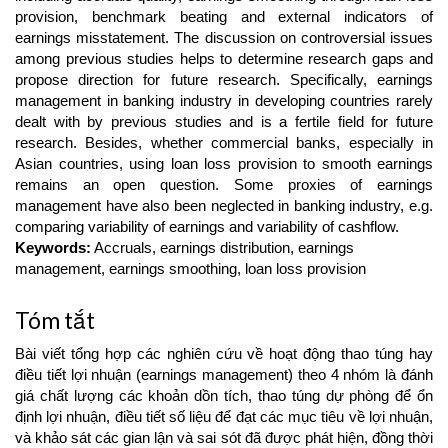
provision, benchmark beating and external indicators of
earnings misstatement. The discussion on controversial issues
among previous studies helps to determine research gaps and
propose direction for future research. Specifically, earnings
management in banking industry in developing countries rarely
dealt with by previous studies and is a fertile field for future
research. Besides, whether commercial banks, especially in
Asian countries, using loan loss provision to smooth earnings
remains an open question. Some proxies of earnings
management have also been neglected in banking industry, e.g.
comparing variability of earnings and variability of cashflow.
Keywords:
Accruals, earnings distribution, earnings
management, earnings smoothing, loan loss provision
Tóm tắt
Bài viết tổng hợp các nghiên cứu về hoạt động thao túng hay
điều tiết lợi nhuận (earnings management) theo 4 nhóm là đánh
giá chất lượng các khoản dồn tích, thao túng dự phòng để ổn
định lợi nhuận, điều tiết số liệu để đạt các mục tiêu về lợi nhuận,
và khảo sát các gian lận và sai sót đã được phát hiện, đồng thời