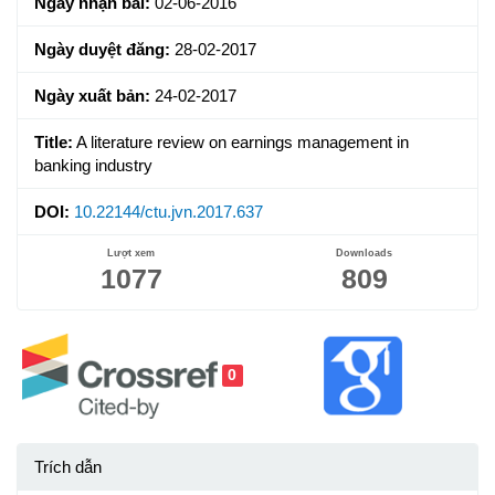
Ngày nhận bài:
02-06-2016
Ngày duyệt đăng:
28-02-2017
Ngày xuất bản:
24-02-2017
Title:
A literature review on earnings management in
banking industry
DOI:
10.22144/ctu.jvn.2017.637
Lượt xem
Downloads
1077
809
0
Trích dẫn