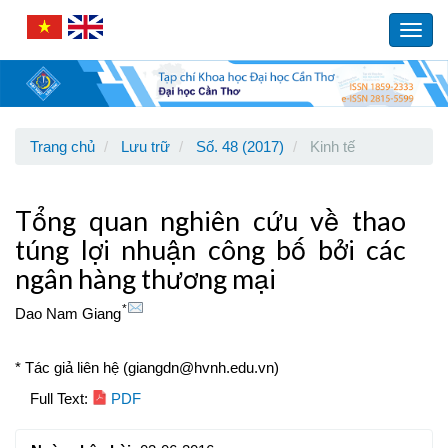
Main
Navigation
Toggl
Main
navig
Content
Sidebar
Trang chủ
Lưu trữ
Số. 48 (2017)
Kinh tế
Tổng quan nghiên cứu về thao
túng lợi nhuận công bố bởi các
ngân hàng thương mại
*
Dao Nam Giang
* Tác giả liên hệ (giangdn@hvnh.edu.vn)
Article
Full Text:
PDF
Sidebar