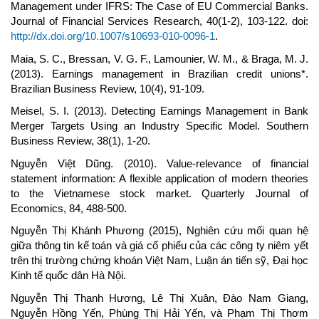
Management under IFRS: The Case of EU Commercial Banks.
Journal of Financial Services Research, 40(1-2), 103-122. doi:
http://dx.doi.org/10.1007/s10693-010-0096-1
.
Maia, S. C., Bressan, V. G. F., Lamounier, W. M., & Braga, M. J.
(2013). Earnings management in Brazilian credit unions*.
Brazilian Business Review, 10(4), 91-109.
Meisel, S. I. (2013). Detecting Earnings Management in Bank
Merger Targets Using an Industry Specific Model. Southern
Business Review, 38(1), 1-20.
Nguyễn Việt Dũng. (2010). Value-relevance of financial
statement information: A flexible application of modern theories
to the Vietnamese stock market. Quarterly Journal of
Economics, 84, 488-500.
Nguyễn Thị Khánh Phương (2015), Nghiên cứu mối quan hệ
giữa thông tin kế toán và giá cổ phiếu của các công ty niêm yết
trên thị trường chứng khoán Việt Nam, Luận án tiến sỹ, Đại học
Kinh tế quốc dân Hà Nội.
Nguyễn Thị Thanh Hương, Lê Thị Xuân, Đào Nam Giang,
Nguyễn Hồng Yến, Phùng Thị Hải Yến, và Phạm Thị Thơm