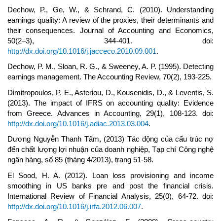
Dechow, P., Ge, W., & Schrand, C. (2010). Understanding
earnings quality: A review of the proxies, their determinants and
their consequences. Journal of Accounting and Economics,
50(2–3), 344-401. doi:
http://dx.doi.org/10.1016/j.jacceco.2010.09.001
.
Dechow, P. M., Sloan, R. G., & Sweeney, A. P. (1995). Detecting
earnings management. The Accounting Review, 70(2), 193-225.
Dimitropoulos, P. E., Asteriou, D., Kousenidis, D., & Leventis, S.
(2013). The impact of IFRS on accounting quality: Evidence
from Greece. Advances in Accounting, 29(1), 108-123. doi:
http://dx.doi.org/10.1016/j.adiac.2013.03.004
.
Dương Nguyễn Thanh Tâm, (2013) Tác động của cấu trúc nợ
đến chất lượng lợi nhuận của doanh nghiệp, Tạp chí Công nghệ
ngân hàng, số 85 (tháng 4/2013), trang 51-58.
El Sood, H. A. (2012). Loan loss provisioning and income
smoothing in US banks pre and post the financial crisis.
International Review of Financial Analysis, 25(0), 64-72. doi:
http://dx.doi.org/10.1016/j.irfa.2012.06.007
.