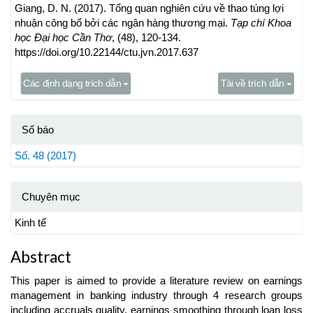
Giang, D. N. (2017). Tổng quan nghiên cứu về thao túng lợi
nhuận công bố bởi các ngân hàng thương mại.
Tạp chí Khoa
học Đại học Cần Thơ
, (48), 120-134.
https://doi.org/10.22144/ctu.jvn.2017.637
Các định dạng trích dẫn
Tải về trích dẫn
Số báo
Số. 48 (2017)
Chuyên mục
Kinh tế
Abstract
This paper is aimed to provide a literature review on earnings
management in banking industry through 4 research groups
including accruals quality, earnings smoothing through loan loss