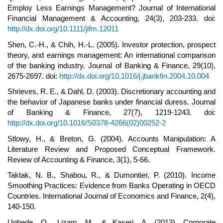
Employ Less Earnings Management? Journal of International
Financial Management & Accounting, 24(3), 203-233. doi:
http://dx.doi.org/10.1111/jifm.12011
Shen, C.-H., & Chih, H.-L. (2005). Investor protection, prospect
theory, and earnings management: An international comparison
of the banking industry. Journal of Banking & Finance, 29(10),
2675-2697. doi:
http://dx.doi.org/10.1016/j.jbankfin.2004.10.004
Shrieves, R. E., & Dahl, D. (2003). Discretionary accounting and
the behavior of Japanese banks under financial duress. Journal
of Banking & Finance, 27(7), 1219-1243. doi:
http://dx.doi.org/10.1016/S0378-4266(02)00252-2
Stlowy, H., & Breton, G. (2004). Accounts Manipulation: A
Literature Review and Proposed Conceptual Framework.
Review of Accounting & Finance, 3(1), 5-66.
Taktak, N. B., Shabou, R., & Dumontier, P. (2010). Income
Smoothing Practices: Evidence from Banks Operating in OECD
Countries. International Journal of Economics and Finance, 2(4),
140-150.
Ugbede, O., Lizam, M., & Kaseri, A. (2013). Corporate