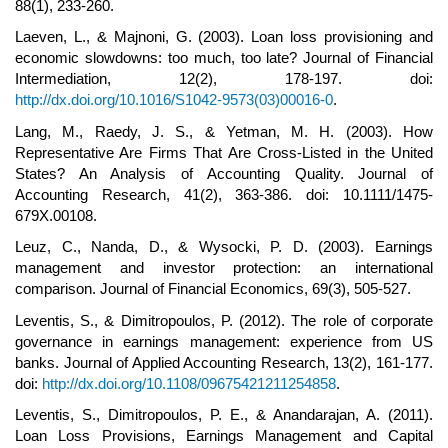
88(1), 233-260.
Laeven, L., & Majnoni, G. (2003). Loan loss provisioning and
economic slowdowns: too much, too late? Journal of Financial
Intermediation, 12(2), 178-197. doi:
http://dx.doi.org/10.1016/S1042-9573(03)00016-0
.
Lang, M., Raedy, J. S., & Yetman, M. H. (2003). How
Representative Are Firms That Are Cross-Listed in the United
States? An Analysis of Accounting Quality. Journal of
Accounting Research, 41(2), 363-386. doi: 10.1111/1475-
679X.00108.
Leuz, C., Nanda, D., & Wysocki, P. D. (2003). Earnings
management and investor protection: an international
comparison. Journal of Financial Economics, 69(3), 505-527.
Leventis, S., & Dimitropoulos, P. (2012). The role of corporate
governance in earnings management: experience from US
banks. Journal of Applied Accounting Research, 13(2), 161-177.
doi:
http://dx.doi.org/10.1108/09675421211254858
.
Leventis, S., Dimitropoulos, P. E., & Anandarajan, A. (2011).
Loan Loss Provisions, Earnings Management and Capital