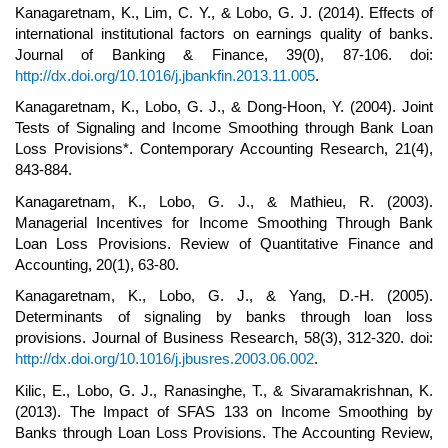
Kanagaretnam, K., Lim, C. Y., & Lobo, G. J. (2014). Effects of
international institutional factors on earnings quality of banks.
Journal of Banking & Finance, 39(0), 87-106. doi:
http://dx.doi.org/10.1016/j.jbankfin.2013.11.005
.
Kanagaretnam, K., Lobo, G. J., & Dong-Hoon, Y. (2004). Joint
Tests of Signaling and Income Smoothing through Bank Loan
Loss Provisions*. Contemporary Accounting Research, 21(4),
843-884.
Kanagaretnam, K., Lobo, G. J., & Mathieu, R. (2003).
Managerial Incentives for Income Smoothing Through Bank
Loan Loss Provisions. Review of Quantitative Finance and
Accounting, 20(1), 63-80.
Kanagaretnam, K., Lobo, G. J., & Yang, D.-H. (2005).
Determinants of signaling by banks through loan loss
provisions. Journal of Business Research, 58(3), 312-320. doi:
http://dx.doi.org/10.1016/j.jbusres.2003.06.002
.
Kilic, E., Lobo, G. J., Ranasinghe, T., & Sivaramakrishnan, K.
(2013). The Impact of SFAS 133 on Income Smoothing by
Banks through Loan Loss Provisions. The Accounting Review,