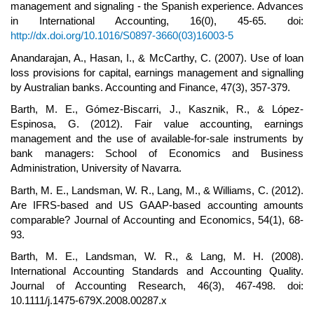
management and signaling - the Spanish experience. Advances
in International Accounting, 16(0), 45-65. doi:
http://dx.doi.org/10.1016/S0897-3660(03)16003-5
Anandarajan, A., Hasan, I., & McCarthy, C. (2007). Use of loan
loss provisions for capital, earnings management and signalling
by Australian banks. Accounting and Finance, 47(3), 357-379.
Barth, M. E., Gómez-Biscarri, J., Kasznik, R., & López-
Espinosa, G. (2012). Fair value accounting, earnings
management and the use of available-for-sale instruments by
bank managers: School of Economics and Business
Administration, University of Navarra.
Barth, M. E., Landsman, W. R., Lang, M., & Williams, C. (2012).
Are IFRS-based and US GAAP-based accounting amounts
comparable? Journal of Accounting and Economics, 54(1), 68-
93.
Barth, M. E., Landsman, W. R., & Lang, M. H. (2008).
International Accounting Standards and Accounting Quality.
Journal of Accounting Research, 46(3), 467-498. doi:
10.1111/j.1475-679X.2008.00287.x