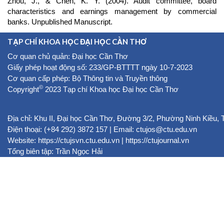
Zhou, J., & Chen, K. Y. (2004). Audit committee, board
characteristics and earnings management by commercial
banks. Unpublished Manuscript.
TẠP CHÍ KHOA HỌC ĐẠI HỌC CẦN THƠ
Cơ quan chủ quản: Đại học Cần Thơ
Giấy phép hoạt động số: 233/GP-BTTTT ngày 10-7-2023
Cơ quan cấp phép: Bộ Thông tin và Truyền thông
©
Copyright
2023 Tạp chí Khoa học Đại học Cần Thơ
Địa chỉ: Khu II, Đại học Cần Thơ, Đường 3/2, Phường Ninh Kiều,
Điện thoại: (+84 292) 3872 157 | Email: ctujos@ctu.edu.vn
Website:
https://ctujsvn.ctu.edu.vn
|
https://ctujournal.vn
Tổng biên tập: Trần Ngọc Hải