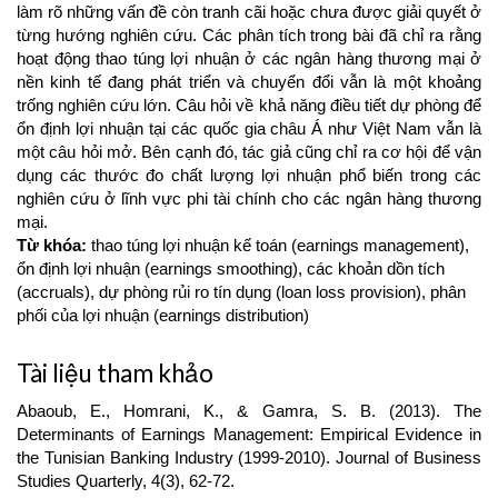
làm rõ những vấn đề còn tranh cãi hoặc chưa được giải quyết ở
từng hướng nghiên cứu. Các phân tích trong bài đã chỉ ra rằng
hoạt động thao túng lợi nhuận ở các ngân hàng thương mại ở
nền kinh tế đang phát triển và chuyển đổi vẫn là một khoảng
trống nghiên cứu lớn. Câu hỏi về khả năng điều tiết dự phòng để
ổn định lợi nhuận tại các quốc gia châu Á như Việt Nam vẫn là
một câu hỏi mở. Bên cạnh đó, tác giả cũng chỉ ra cơ hội để vận
dụng các thước đo chất lượng lợi nhuận phổ biến trong các
nghiên cứu ở lĩnh vực phi tài chính cho các ngân hàng thương
mại.
Từ khóa:
thao túng lợi nhuận kế toán (earnings management),
ổn định lợi nhuận (earnings smoothing), các khoản dồn tích
(accruals), dự phòng rủi ro tín dụng (loan loss provision), phân
phối của lợi nhuận (earnings distribution)
Article
Tài liệu tham khảo
Details
Abaoub, E., Homrani, K., & Gamra, S. B. (2013). The
Determinants of Earnings Management: Empirical Evidence in
the Tunisian Banking Industry (1999-2010). Journal of Business
Studies Quarterly, 4(3), 62-72.