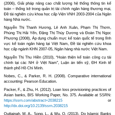
(2006), Giải pháp nâng cao chất lượng hệ thống thông tin kế
toán – thống kê trong quản trị tài chính ngân hàng thương mại,
Đề tài nghiên cứu khoa học cấp Viện VNH 2003-2004 của Ngân
hàng Nhà nước.
Nguyễn Thị Thanh Hương, Lê Anh Xuân, Phạm Thị Thơm,
Phùng Thị Hải Yến, Đặng Thị Thùy Dương và Đoàn Thị Ngọc
Phượng (2008), Áp dụng chuẩn mực kế toán quốc tế trong lĩnh
vực kế toán ngân hàng tại Việt Nam, Đề tài nghiên cứu khoa
học cấp ngành KHN 2007-05, Ngân hàng nhà nước Việt Nam.
Nguyễn Thị Thu Hiền (2010), “Hoàn thiện kế toán công cụ tài
chính tại các NH ở Việt Nam”, Luận án tiến sỹ, ĐH Kinh tế
thành phố Hồ Chí Minh.
Nobes, C., & Parker, R. H. (2008). Comparative international
accounting: Pearson Education.
Packer, F., & Zhu, H. (2012). Loan loss provisioning practices of
Asian banks, BIS Working Paper, No. 375. Available at SSRN:
https://ssrn.com/abstract=2038215
or
http://dx.doi.org/10.2139/ssrn.2038215
Quttainah, M. A., Song, L., & Wu, Q. (2013). Do Islamic Banks