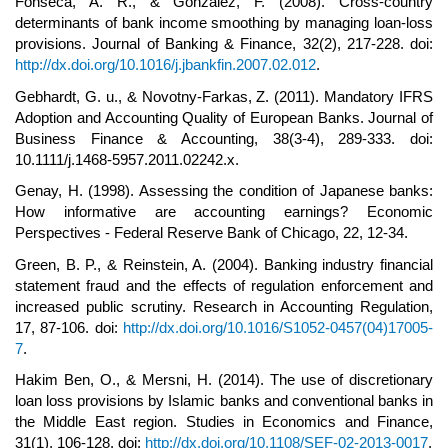
Fonseca, A. R., & González, F. (2008). Cross-country
determinants of bank income smoothing by managing loan-loss
provisions. Journal of Banking & Finance, 32(2), 217-228. doi:
http://dx.doi.org/10.1016/j.jbankfin.2007.02.012
.
Gebhardt, G. u., & Novotny-Farkas, Z. (2011). Mandatory IFRS
Adoption and Accounting Quality of European Banks. Journal of
Business Finance & Accounting, 38(3-4), 289-333. doi:
10.1111/j.1468-5957.2011.02242.x.
Genay, H. (1998). Assessing the condition of Japanese banks:
How informative are accounting earnings? Economic
Perspectives - Federal Reserve Bank of Chicago, 22, 12-34.
Green, B. P., & Reinstein, A. (2004). Banking industry financial
statement fraud and the effects of regulation enforcement and
increased public scrutiny. Research in Accounting Regulation,
17, 87-106. doi:
http://dx.doi.org/10.1016/S1052-0457(04)17005-
7
.
Hakim Ben, O., & Mersni, H. (2014). The use of discretionary
loan loss provisions by Islamic banks and conventional banks in
the Middle East region. Studies in Economics and Finance,
31(1), 106-128. doi:
http://dx.doi.org/10.1108/SEF-02-2013-0017
.