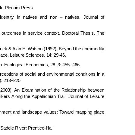
rk: Plenum Press.
dentity in natives and non – natives. Journal of
d outcomes in service context. Doctoral Thesis. The
buck & Alan E. Watson (1992). Beyond the commodity
ace. Leisure Sciences. 14: 29-46.
. Ecological Economics, 28, 3: 455- 466.
rceptions of social and environmental conditions in a
4): 213–225
003). An Examination of the Relationship between
ers Along the Appalachian Trail. Journal of Leisure
chment and landscape values: Toward mapping place
r Saddle River: Prentice-Hall.