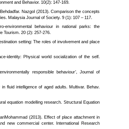
ronment and Behavior. 10(2): 147-169.
 Behdadfar. Nazgol (2013). Comparison the concepts
ies. Malaysia Journal of Society. 9 (1): 107 – 117.
-environmental behaviour in national parks: the
e Tourism. 20 (2): 257-276.
estination setting: The roles of involvement and place
-identity: Physical world socialization of the self.
nvironmentally responsible behaviour’, Journal of
in fluid intelligence of aged adults. Multivar. Behav.
ral equation modelling research. Structural Equation
dariMohammad (2013). Effect of place attachment in
and new commercial center. International Research