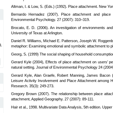
Details
Altman, I. & Low, S. (Eds.) (1992). Place attachment. New Yo
Bernardo Hernadez (2007). Place attachment and place i
Environmental Psychology. 27 (2007): 310–319.
Brocato, E. D. (2006). An investigation of environments an
University of Texas at Arlington.
Daniel R. Williams, Michael E. Patterson, Joseph W. Roggen
3.
metaphor: Examining emotional and symbolic attachment to pl
Georg, S. (1999) The social shaping of household consumption
Gerard Kyle (2004), Effects of place attachment on users’ pe
natural setting. Journal of Environmental Psychology 24 (200
Gerard Kyle, Alan Graefe, Robert Manning, James Bacon (2
Leisure Activity Involvement and Place Attachment among Hik
Research. 35(3): 249-273.
Gregory Brown (2007). The relationship between place atta
attachment, Applied Geography. 27 (2007): 89-111.
Hair et al., 1998. Multivariate Data Analysis, 5th edition. Uppe