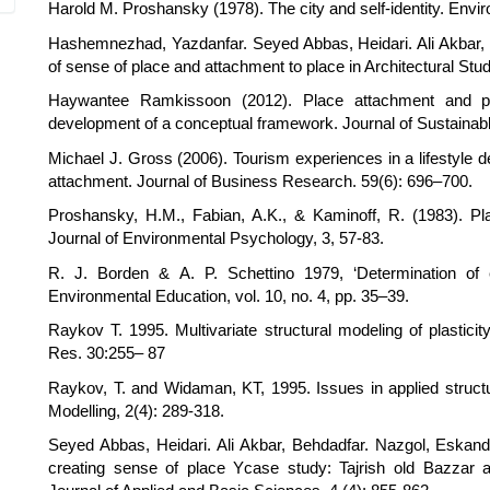
Harold M. Proshansky (1978). The city and self-identity. Envi
Hashemnezhad, Yazdanfar. Seyed Abbas, Heidari. Ali Akbar,
of sense of place and attachment to place in Architectural Stud
Haywantee Ramkissoon (2012). Place attachment and pro
development of a conceptual framework. Journal of Sustainabl
Michael J. Gross (2006). Tourism experiences in a lifestyle d
attachment. Journal of Business Research. 59(6): 696–700.
Proshansky, H.M., Fabian, A.K., & Kaminoff, R. (1983). Place
Journal of Environmental Psychology, 3, 57-83.
R. J. Borden & A. P. Schettino 1979, ‘Determination of e
Environmental Education, vol. 10, no. 4, pp. 35–39.
Raykov T. 1995. Multivariate structural modeling of plasticity 
Res. 30:255– 87
Raykov, T. and Widaman, KT, 1995. Issues in applied structu
Modelling, 2(4): 289-318.
Seyed Abbas, Heidari. Ali Akbar, Behdadfar. Nazgol, Eskan
creating sense of place Ycase study: Tajrish old Bazzar 