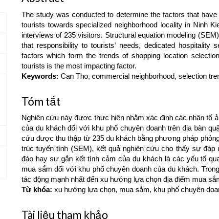
The study was conducted to determine the factors that have a
tourists towards specialized neighborhood locality in Ninh Ki
interviews of 235 visitors. Structural equation modeling (SE
that responsibility to tourists’ needs, dedicated hospitalit
factors which form the trends of shopping location selection 
tourists is the most impacting factor.
Keywords:
Can Tho, commercial neighborhood, selection tren
Tóm tắt
Nghiên cứu này được thực hiện nhằm xác định các nhân tố 
của du khách đối với khu phố chuyên doanh trên địa bàn quậ
cứu được thu thập từ 235 du khách bằng phương pháp phỏng 
trúc tuyến tính (SEM), kết quả nghiên cứu cho thấy sự đáp
đáo hay sự gắn kết tình cảm của du khách là các yếu tố qu
mua sắm đối với khu phố chuyên doanh của du khách. Trong 
tác động mạnh nhất đến xu hướng lựa chọn địa điểm mua sắ
Từ khóa:
xu hướng lựa chọn, mua sắm, khu phố chuyên doa
Article
Tài liệu tham khảo