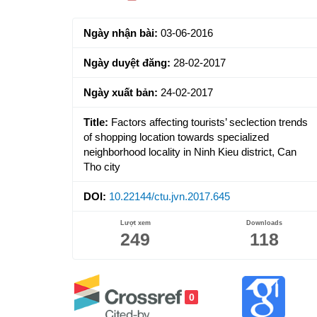
Sidebar
Ngày nhận bài:
03-06-2016
Ngày duyệt đăng:
28-02-2017
Ngày xuất bản:
24-02-2017
Title:
Factors affecting tourists’ seclection trends
of shopping location towards specialized
neighborhood locality in Ninh Kieu district, Can
Tho city
DOI:
10.22144/ctu.jvn.2017.645
Lượt xem
Downloads
249
118
0