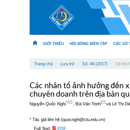
Main
Navigation
Main
Content
Sidebar
GIỚI THIỆU
HỘI ĐỒNG BIÊN TẬP
CÁC SỐ 
Trang chủ
Lưu trữ
Số. 48 (2017)
Xã hội-
Các nhân tố ảnh hưởng đến x
chuyên doanh trên địa bàn q
*
Nguyễn Quốc Nghi
,
Bùi Văn Trịnh
và
Lê Thị Di
* Tác giả liên hệ (quocnghi@ctu.edu.vn)
Article
Full Text:
PDF