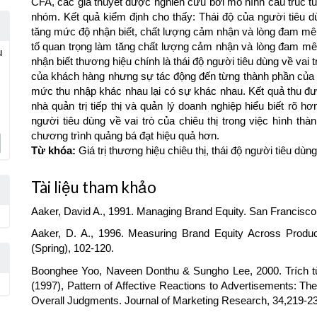
CFA, các giả thuyết được nghiên cứu bởi mô hình cấu trúc t
nhóm. Kết quả kiểm định cho thấy: Thái độ của người tiêu dù
tăng mức độ nhận biết, chất lượng cảm nhận và lòng đam mê 
tố quan trọng làm tăng chất lượng cảm nhận và lòng đam mê
u
nhận biết thương hiệu chính là thái độ người tiêu dùng về va
của khách hàng nhưng sự tác động đến từng thành phần của g
mức thu nhập khác nhau lại có sự khác nhau. Kết quả thu đư
nhà quản trị tiếp thị và quản lý doanh nghiệp hiểu biết rõ h
người tiêu dùng về vai trò của chiêu thị trong việc hình thà
chương trình quảng bá đạt hiệu quả hơn.
Từ khóa:
Giá trị thương hiệu chiêu thị, thái độ người tiêu dùng,
Article
Tài liệu tham khảo
Details
Aaker, David A., 1991. Managing Brand Equity. San Francisco
Aaker, D. A., 1996. Measuring Brand Equity Across Produ
(Spring), 102-120.
Boonghee Yoo, Naveen Donthu & Sungho Lee, 2000. Trích từ
(1997), Pattern of Affective Reactions to Advertisements: T
Overall Judgments. Journal of Marketing Research, 34,219-23