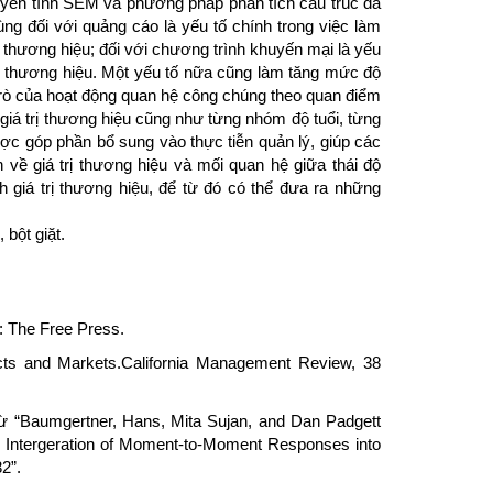
uyến tính SEM và phương pháp phân tích cấu trúc đa
ng đối với quảng cáo là yếu tố chính trong việc làm
thương hiệu; đối với chương trình khuyến mại là yếu
 thương hiệu. Một yếu tố nữa cũng làm tăng mức độ
i trò của hoạt động quan hệ công chúng theo quan điểm
iá trị thương hiệu cũng như từng nhóm độ tuổi, từng
ợc góp phần bổ sung vào thực tiễn quản lý, giúp các
ơn về giá trị thương hiệu và mối quan hệ giữa thái độ
nh giá trị thương hiệu, để từ đó có thể đưa ra những
 bột giặt.
: The Free Press.
cts and Markets.California Management Review, 38
 “Baumgertner, Hans, Mita Sujan, and Dan Padgett
he Intergeration of Moment-to-Moment Responses into
2”.