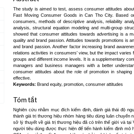
The study is aimed to test, assess consumer attitudes about 
Fast Moving Consumer Goods in Can Tho City. Based on 
consumers, methods of descriptive analysis, reliability analy
analysis, structural equation modeling and multi-group stru
showed that consumer attitudes towards advertising is a ma
quality and brand passion. Attitudes towards promotions is an
and brand passion. Another factor increasing brand awareness
relations activities in consumers’ view, but the impact varie
groups and different income levels. It is a supplementary co
managers and business managers with a better understand
consumer attitudes about the role of promotion in shaping
effective.
Keywords:
Brand equity, promotion, consumer attitudes
Tóm tắt
Nghiên cứu nhằm mục đích kiểm định, đánh giá thái độ người
thành giá trị thương hiệu nhóm hàng tiêu dùng luân chuyển 
sở lý thuyết về giá trị thương hiệu đã có trên thế giới và t
người tiêu dùng được thực hiện để tiến hành kiểm định mô hình