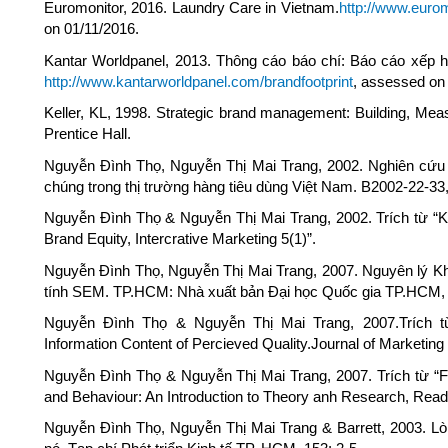
Euromonitor, 2016. Laundry Care in Vietnam.
http://www.eurom
on 01/11/2016.
Kantar Worldpanel, 2013. Thông cáo báo chí: Báo cáo xếp h
http://www.kantarworldpanel.com/brandfootprint
, assessed on
Keller, KL, 1998. Strategic brand management: Building, Mea
Prentice Hall.
Nguyễn Đình Thọ, Nguyễn Thị Mai Trang, 2002. Nghiên cứu c
chúng trong thị trường hàng tiêu dùng Việt Nam. B2002-22-33
Nguyễn Đình Thọ & Nguyễn Thị Mai Trang, 2002. Trích từ “Ke
Brand Equity, Intercrative Marketing 5(1)”.
Nguyễn Đình Thọ, Nguyễn Thị Mai Trang, 2007. Nguyên lý Kh
tính SEM. TP.HCM: Nhà xuất bản Đại học Quốc gia TP.HCM, tr
Nguyễn Đình Thọ & Nguyễn Thị Mai Trang, 2007.Trích từ
Information Content of Percieved Quality.Journal of Marketin
Nguyễn Đình Thọ & Nguyễn Thị Mai Trang, 2007. Trích từ “Fish
and Behaviour: An Introduction to Theory anh Research, Rea
Nguyễn Đình Thọ, Nguyễn Thị Mai Trang & Barrett, 2003. L