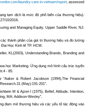
onitor.com/laundry-care-in-vietnam/report
, assessed
ạng tạm dịch là mức độ phổ biến của thương hiệu).
 27/10/2016.
suring and Managing Equity. Upper Saddle River, NJ:
ác thành phần của giá trị thương hiệu và đo lường
, Đại Học Kinh tế TP. HCM.
ller, KL(2003), Understanding Brands, Branding and
oa học Marketing. Ứng dụng mô hình cấu trúc tuyến
.4 - 85.
 “Aaker & Robert Jacobson (1994),The Financial
g Research.31 (May):191-201”.
bein M & Ajzen I (1975), Befief, Attitude, Intention,
ding, MA: Addison-Wesley”.
òng đam mê thương hiệu và các yếu tố tác động vào