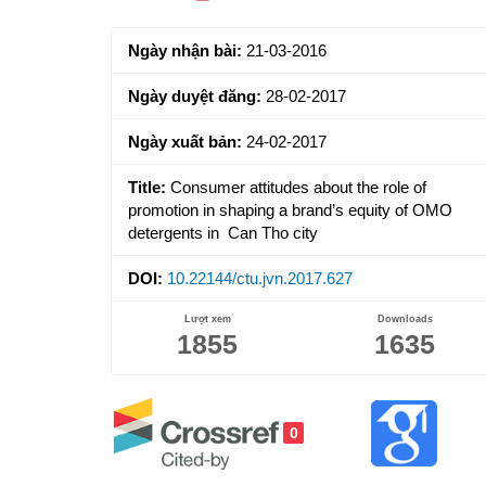
Sidebar
Ngày nhận bài:
21-03-2016
Ngày duyệt đăng:
28-02-2017
Ngày xuất bản:
24-02-2017
Title:
Consumer attitudes about the role of
promotion in shaping a brand’s equity of OMO
detergents in Can Tho city
DOI:
10.22144/ctu.jvn.2017.627
Lượt xem
Downloads
1855
1635
0