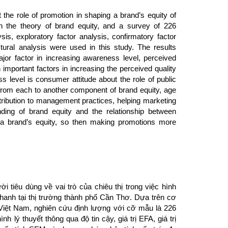
the role of promotion in shaping a brand’s equity of
the theory of brand equity, and a survey of 226
sis, exploratory factor analysis, confirmatory factor
ctural analysis were used in this study. The results
jor factor in increasing awareness level, perceived
 important factors in increasing the perceived quality
 level is consumer attitude about the role of public
s from each to another component of brand equity, age
ntribution to management practices, helping marketing
ing of brand equity and the relationship between
 a brand’s equity, so then making promotions more
 tiêu dùng về vai trò của chiêu thị trong việc hình
nhanh tại thị trường thành phố Cần Thơ. Dựa trên cơ
ại Việt Nam, nghiên cứu định lượng với cỡ mẫu là 226
 lý thuyết thông qua độ tin cậy, giá trị EFA, giá trị