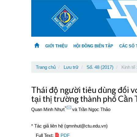
Main
Navigation
Main
Content
Sidebar
GIỚI THIỆU
HỘI ĐỒNG BIÊN TẬP
CÁC SỐ 
Trang chủ
Lưu trữ
Số. 48 (2017)
Kinh tế 
Thái độ người tiêu dùng đối v
tại thị trường thành phố Cần
*
Quan Minh Nhựt
và
Trần Ngọc Thảo
* Tác giả liên hệ (qmnhut@ctu.edu.vn)
Article
Full Text:
PDF