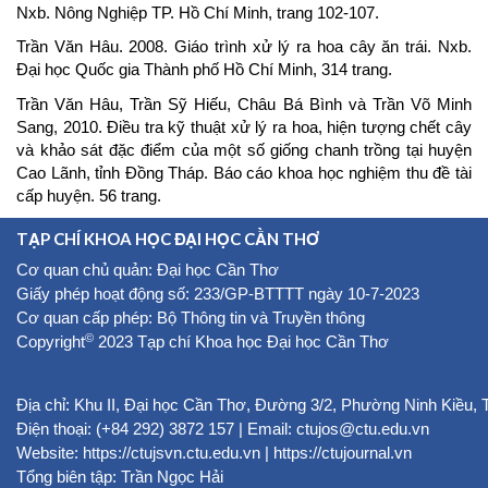
Nxb. Nông Nghiệp TP. Hồ Chí Minh, trang 102-107.
Trần Văn Hâu. 2008. Giáo trình xử lý ra hoa cây ăn trái. Nxb.
Đại học Quốc gia Thành phố Hồ Chí Minh, 314 trang.
Trần Văn Hâu, Trần Sỹ Hiếu, Châu Bá Bình và Trần Võ Minh
Sang, 2010. Điều tra kỹ thuật xử lý ra hoa, hiện tượng chết cây
và khảo sát đặc điểm của một số giống chanh trồng tại huyện
Cao Lãnh, tỉnh Đồng Tháp. Báo cáo khoa học nghiệm thu đề tài
cấp huyện. 56 trang.
TẠP CHÍ KHOA HỌC ĐẠI HỌC CẦN THƠ
Cơ quan chủ quản: Đại học Cần Thơ
Giấy phép hoạt động số: 233/GP-BTTTT ngày 10-7-2023
Cơ quan cấp phép: Bộ Thông tin và Truyền thông
©
Copyright
2023 Tạp chí Khoa học Đại học Cần Thơ
Địa chỉ: Khu II, Đại học Cần Thơ, Đường 3/2, Phường Ninh Kiều,
Điện thoại: (+84 292) 3872 157 | Email: ctujos@ctu.edu.vn
Website:
https://ctujsvn.ctu.edu.vn
|
https://ctujournal.vn
Tổng biên tập: Trần Ngọc Hải