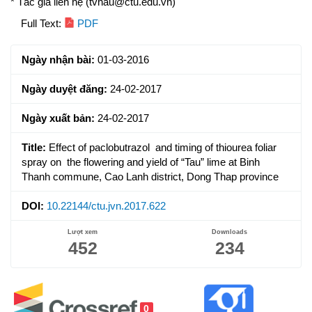
* Tác giả liên hệ (tvhau@ctu.edu.vn)
Article
Full Text:
PDF
Sidebar
Ngày nhận bài:
01-03-2016
Ngày duyệt đăng:
24-02-2017
Ngày xuất bản:
24-02-2017
Title:
Effect of paclobutrazol and timing of thiourea foliar
spray on the flowering and yield of “Tau” lime at Binh
Thanh commune, Cao Lanh district, Dong Thap province
DOI:
10.22144/ctu.jvn.2017.622
Lượt xem
Downloads
452
234
0