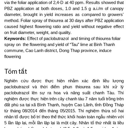
via the foliar application of 2,4-D at 40 ppm. Results showed that
PBZ application at both doses, 1.0 and 1.5 g a.i./m of canopy
diameter, brought in yield increases as compared to growers'
method. Foliar spray of thiourea at 30 days after PBZ application
caused highest flowering ratio and yield without negative effect
on fruit diameter, weight, and quality.
Keywords:
Effect of paclobutrazol and timing of thiourea foliar
spray on the flowering and yield of “Tau” lime at Binh Thanh
commune, Cao Lanh district, Dong Thap province, induce
flowering
Tóm tắt
Nghiên cứu được thực hiện nhằm xác định liều lượng
paclobutrazol và thời điểm phun thiourea sau khi xử lý
paclobutrazol lên sự ra hoa và năng suất chanh Tàu. Thí
nghiệm được thực hiện trên cây chanh tàu 7 năm tuổi trồng trên
đất phù sa tại xã Bình Thạnh, huyện Cao Lãnh, tỉnh Đồng Tháp
từ tháng 08/2014 đến tháng 05/2015. Thí nghiệm thừa số hai
nhân tố được bố trí theo thể thức khối hoàn toàn ngẫu nhiên với
5 lần lặp lại, mỗi lần lặp lại là một cây. Nhân tố thứ nhất là liều