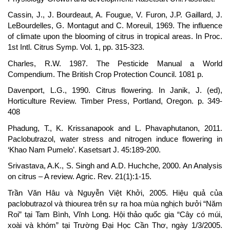
Cassin, J., J. Bourdeaut, A. Fougue, V. Furon, J.P. Gaillard, J.
LeBourdelles, G. Montagut and C. Moreuil, 1969. The influence
of climate upon the blooming of citrus in tropical areas. In Proc.
1st Intl. Citrus Symp. Vol. 1, pp. 315-323.
Charles, R.W. 1987. The Pesticide Manual a World
Compendium. The British Crop Protection Council. 1081 p.
Davenport, L.G., 1990. Citrus flowering. In Janik, J. (ed),
Horticulture Review. Timber Press, Portland, Oregon. p. 349-
408
Phadung, T., K. Krissanapook and L. Phavaphutanon, 2011.
Paclobutrazol, water stress and nitrogen induce flowering in
‘Khao Nam Pumelo’. Kasetsart J. 45:189-200.
Srivastava, A.K., S. Singh and A.D. Huchche, 2000. An Analysis
on citrus – A review. Agric. Rev. 21(1):1-15.
Trần Văn Hâu và Nguyễn Việt Khởi, 2005. Hiệu quả của
paclobutrazol và thiourea trên sự ra hoa mùa nghịch bưởi “Năm
Roi” tại Tam Bình, Vĩnh Long. Hội thảo quốc gia “Cây có múi,
xoài và khóm” tại Trường Đại Học Cần Thơ, ngày 1/3/2005.