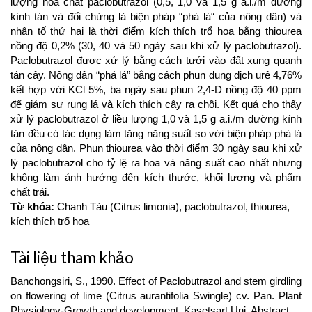
lượng hóa chất paclobutrazol (0,5, 1,0 và 1,5 g a.i./m đường
kính tán và đối chứng là biện pháp “phá lá“ của nông dân) và
nhân tố thứ hai là thời điểm kích thích trổ hoa bằng thiourea
nồng độ 0,2% (30, 40 và 50 ngày sau khi xử lý paclobutrazol).
Paclobutrazol được xử lý bằng cách tưới vào đất xung quanh
tán cây. Nông dân “phá lá” bằng cách phun dung dịch urê 4,76%
kết hợp với KCl 5%, ba ngày sau phun 2,4-D nồng độ 40 ppm
để giảm sự rụng lá và kích thích cây ra chồi. Kết quả cho thấy
xử lý paclobutrazol ở liều lượng 1,0 và 1,5 g a.i./m đường kính
tán đều có tác dụng làm tăng năng suất so với biện pháp phá lá
của nông dân. Phun thiourea vào thời điểm 30 ngày sau khi xử
lý paclobutrazol cho tỷ lệ ra hoa và năng suất cao nhất nhưng
không làm ảnh hưởng đến kích thước, khối lượng và phẩm
chất trái.
Từ khóa:
Chanh Tàu (Citrus limonia), paclobutrazol, thiourea,
kích thích trổ hoa
Article
Tài liệu tham khảo
Details
Banchongsiri, S., 1990. Effect of Paclobutrazol and stem girdling
on flowering of lime (Citrus aurantifolia Swingle) cv. Pan. Plant
Physiology-Growth and development. Kasetsart Uni. Abstract.