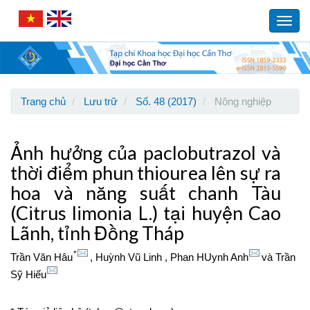
Main
Navigation
Toggl
Main
navig
Content
Sidebar
Trang chủ
Lưu trữ
Số. 48 (2017)
Nông nghiệp
Ảnh hưởng của paclobutrazol và
thời điểm phun thiourea lên sự ra
hoa và năng suất chanh Tàu
(Citrus limonia L.) tại huyện Cao
Lãnh, tỉnh Đồng Tháp
*
Trần Văn Hâu
,
Huỳnh Vũ Linh
,
Phan HUynh Anh
và
Trần
Sỹ Hiếu