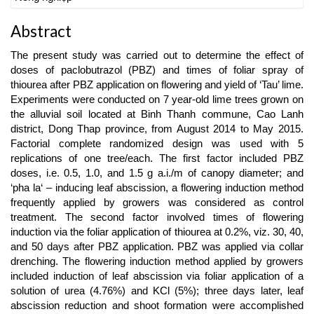
Abstract
The present study was carried out to determine the effect of
doses of paclobutrazol (PBZ) and times of foliar spray of
thiourea after PBZ application on flowering and yield of ‘Tau’ lime.
Experiments were conducted on 7 year-old lime trees grown on
the alluvial soil located at Binh Thanh commune, Cao Lanh
district, Dong Thap province, from August 2014 to May 2015.
Factorial complete randomized design was used with 5
replications of one tree/each. The first factor included PBZ
doses, i.e. 0.5, 1.0, and 1.5 g a.i./m of canopy diameter; and
‘pha la‘ – inducing leaf abscission, a flowering induction method
frequently applied by growers was considered as control
treatment. The second factor involved times of flowering
induction via the foliar application of thiourea at 0.2%, viz. 30, 40,
and 50 days after PBZ application. PBZ was applied via collar
drenching. The flowering induction method applied by growers
included induction of leaf abscission via foliar application of a
solution of urea (4.76%) and KCl (5%); three days later, leaf
abscission reduction and shoot formation were accomplished