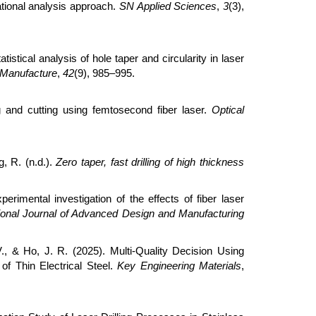
ational analysis approach.
SN Applied Sciences
,
3
(3),
tistical analysis of hole taper and circularity in laser
d Manufacture
,
42
(9), 985–995.
ng and cutting using femtosecond fiber laser.
Optical
, R. (n.d.).
Zero taper, fast drilling of high thickness
imental investigation of the effects of fiber laser
tional Journal of Advanced Design and Manufacturing
, & Ho, J. R. (2025). Multi-Quality Decision Using
of Thin Electrical Steel.
Key Engineering Materials
,