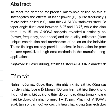
Abstract
To meet the demand for precise micro-hole drilling on thin s
investigates the effects of laser power (P), pulse frequency
micro-holes drilled in 0,1 mm thick AISI 304 stainless steel. B
o
o
taper angle fluctuated between 5,2
and 13,7
, while the dia
from 1 to 15 μm. ANOVA analysis revealed a distinctly non-
(power, frequency, and speed) and the quality indicators (dia
unique contribution and mechanism of action on the individual
These findings not only provide a scientific foundation for pro
replace specialized, high-cost methods in the manufacturing
applications.
Keywords:
Laser drilling, stainless steel AISI 304, diameter d
Tóm tắt
Nghiên cứu này được thực hiện nhằm khảo sát tác động của c
(v) đến chất lượng lỗ khoan 400 μm trên vật liệu thép khôn
thực nghiệm, kết quả cho thấy độ côn dao động trong khoảng
thiết kế được ghi nhận ở mức 1 – 15 μm. Phân tích ANOVA x
suất, tần số, vận tốc) và các chỉ tiêu chất lượng (sai lệch đư