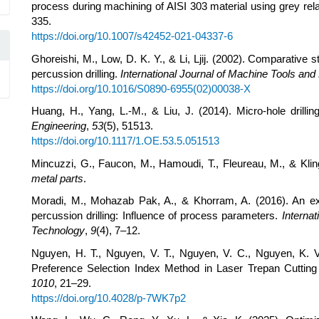
process during machining of AISI 303 material using grey rel
335.
https://doi.org/10.1007/s42452-021-04337-6
Ghoreishi, M., Low, D. K. Y., & Li, Ljij. (2002). Comparative sta
percussion drilling.
International Journal of Machine Tools an
https://doi.org/10.1016/S0890-6955(02)00038-X
Huang, H., Yang, L.-M., & Liu, J. (2014). Micro-hole drilli
Engineering
,
53
(5), 51513.
https://doi.org/10.1117/1.OE.53.5.051513
Mincuzzi, G., Faucon, M., Hamoudi, T., Fleureau, M., & Kling
metal parts
.
Moradi, M., Mohazab Pak, A., & Khorram, A. (2016). An exper
percussion drilling: Influence of process parameters.
Interna
Technology
,
9
(4), 7–12.
Nguyen, H. T., Nguyen, V. T., Nguyen, V. C., Nguyen, K. V.
Preference Selection Index Method in Laser Trepan Cutting 
1010
, 21–29.
https://doi.org/10.4028/p-7WK7p2