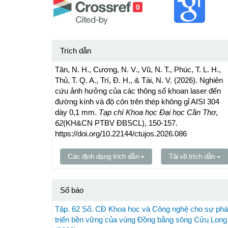
0
Trích dẫn
Tân, N. H., Cương, N. V., Vũ, N. T., Phúc, T. L. H.,
Thủ, T. Q. A., Trí, Đ. H., & Tài, N. V. (2026). Nghiên
cứu ảnh hưởng của các thông số khoan laser đến
đường kính và độ côn trên thép không gỉ AISI 304
dày 0,1 mm.
Tạp chí Khoa học Đại học Cần Thơ
,
62
(KH&CN PTBV ĐBSCL), 150-157.
https://doi.org/10.22144/ctujos.2026.086
Các định dạng trích dẫn
Tải về trích dẫn
Số báo
Tập. 62 Số. CĐ Khoa học và Công nghệ cho sự phá
triển bền vững của vùng Đồng bằng sông Cửu Long