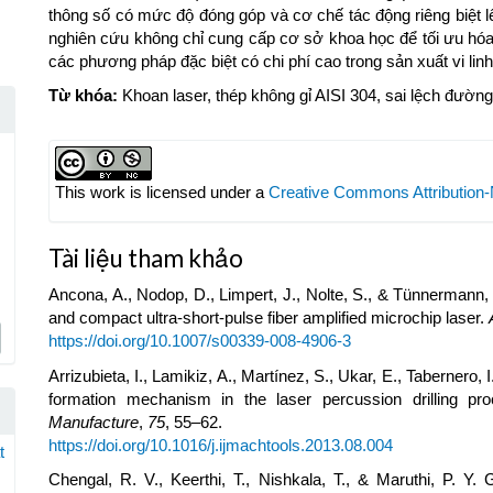
thông số có mức độ đóng góp và cơ chế tác động riêng biệt lê
nghiên cứu không chỉ cung cấp cơ sở khoa học để tối ưu hóa
các phương pháp đặc biệt có chi phí cao trong sản xuất vi linh
Từ khóa:
Khoan laser, thép không gỉ AISI 304, sai lệch đường
Article
Details
This work is licensed under a
Creative Commons Attribution-
Tài liệu tham khảo
Ancona, A., Nodop, D., Limpert, J., Nolte, S., & Tünnermann, 
and compact ultra-short-pulse fiber amplified microchip laser.
https://doi.org/10.1007/s00339-008-4906-3
Arrizubieta, I., Lamikiz, A., Martínez, S., Ukar, E., Tabernero, I
formation mechanism in the laser percussion drilling pr
Manufacture
,
75
, 55–62.
https://doi.org/10.1016/j.ijmachtools.2013.08.004
t
Chengal, R. V., Keerthi, T., Nishkala, T., & Maruthi, P. Y. G