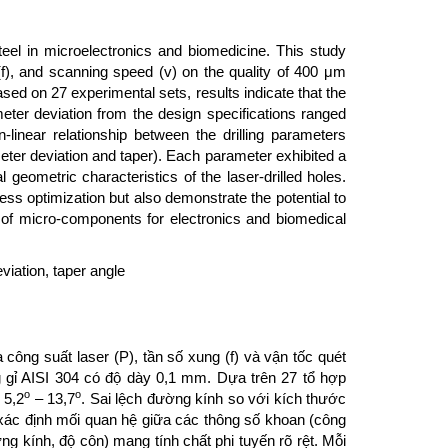
teel in microelectronics and biomedicine. This study
 (f), and scanning speed (v) on the quality of 400 μm
ased on 27 experimental sets, results indicate that the
meter deviation from the design specifications ranged
linear relationship between the drilling parameters
meter deviation and taper). Each parameter exhibited a
 geometric characteristics of the laser-drilled holes.
cess optimization but also demonstrate the potential to
 of micro-components for electronics and biomedical
eviation, taper angle
ông suất laser (P), tần số xung (f) và vận tốc quét
g gỉ AISI 304 có độ dày 0,1 mm. Dựa trên 27 tổ hợp
o
o
 5,2
– 13,7
. Sai lệch đường kính so với kích thước
ác định mối quan hệ giữa các thông số khoan (công
ờng kính, độ côn) mang tính chất phi tuyến rõ rệt. Mỗi