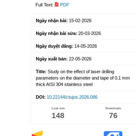
Article
Full Text:
PDF
Sidebar
Ngày nhận bài:
15-02-2026
Ngày nhận bài sửa:
20-03-2026
Ngày duyệt đăng:
14-05-2026
Ngày xuất bản:
22-05-2026
Title:
Study on the effect of laser drilling
parameters on the diameter and tape of 0.1 mm
thick AISI 304 stainless steel
DOI:
10.22144/ctujos.2026.086
Lượt xem
Downloads
148
76