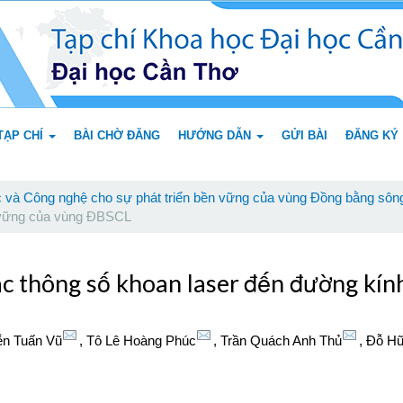
TẠP CHÍ
BÀI CHỜ ĐĂNG
HƯỚNG DẪN
GỬI BÀI
ĐĂNG KÝ
 và Công nghệ cho sự phát triển bền vững của vùng Đồng bằng sôn
n vững của vùng ĐBSCL
c thông số khoan laser đến đường kính
n Tuấn Vũ
,
Tô Lê Hoàng Phúc
,
Trần Quách Anh Thủ
,
Đỗ Hữ