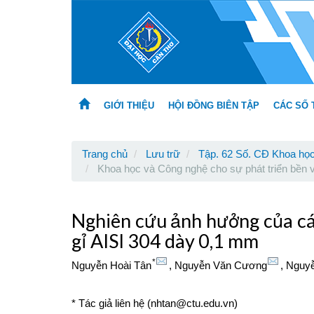
Main
Navigation
Main
Content
Sidebar
GIỚI THIỆU
HỘI ĐỒNG BIÊN TẬP
CÁC SỐ 
Trang chủ
Lưu trữ
Tập. 62 Số. CĐ Khoa học
Khoa học và Công nghệ cho sự phát triển bề
Nghiên cứu ảnh hưởng của cá
gỉ AISI 304 dày 0,1 mm
*
Nguyễn Hoài Tân
,
Nguyễn Văn Cương
,
Nguyễ
* Tác giả liên hệ (nhtan@ctu.edu.vn)