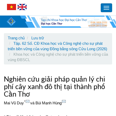
Main
Navigation
Toggl
Main
navig
Content
Sidebar
Trang chủ
Lưu trữ
Tập. 62 Số. CĐ Khoa học và Công nghệ cho sự phát
triển bền vững của vùng Đồng bằng sông Cửu Long (2026)
Khoa học và Công nghệ cho sự phát triển bền vững của
vùng ĐBSCL
Nghiên cứu giải pháp quản lý chi
phí cây xanh đô thị tại thành phố
Cần Thơ
*
Mai Vũ Duy
và
Bùi Mạnh Hùng