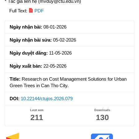
* Tác giả liên hệ (mvduy@ctu.edu.vn)
Article
Full Text:
PDF
Sidebar
Ngày nhận bài:
08-01-2026
Ngày nhận bài sửa:
05-02-2026
Ngày duyệt đăng:
11-05-2026
Ngày xuất bản:
22-05-2026
Title:
Research on Cost Management Solutions for Urban
Green Trees in Can Tho City.
DOI:
10.22144/ctujos.2026.079
Lượt xem
Downloads
211
130