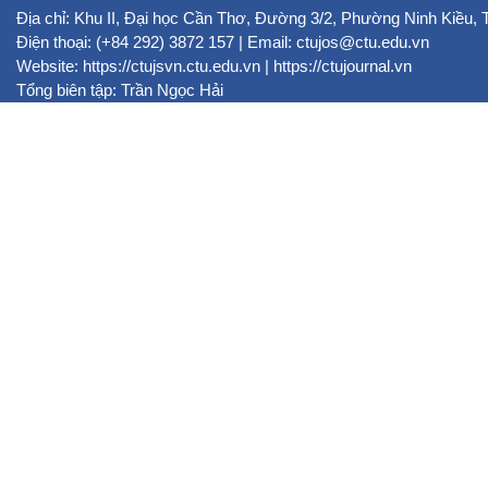
Địa chỉ: Khu II, Đại học Cần Thơ, Đường 3/2, Phường Ninh Kiều,
Điện thoại: (+84 292) 3872 157 | Email: ctujos@ctu.edu.vn
Website:
https://ctujsvn.ctu.edu.vn
|
https://ctujournal.vn
Tổng biên tập: Trần Ngọc Hải