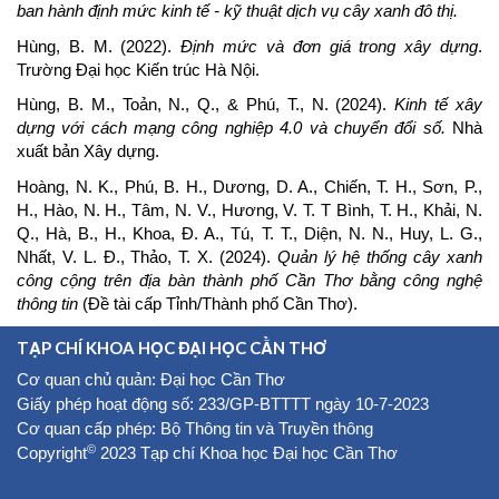
ban hành định mức kinh tế - kỹ thuật dịch vụ cây xanh đô thị.
Hùng, B. M. (2022).
Định mức và đơn giá trong xây dựng
.
Trường Đại học Kiến trúc Hà Nội.
Hùng, B. M., Toản, N., Q., & Phú, T., N. (2024).
Kinh tế xây
dựng với cách mạng công nghiệp 4.0 và chuyển đổi số.
Nhà
xuất bản Xây dựng.
Hoàng, N. K., Phú, B. H., Dương, D. A., Chiến, T. H., Sơn, P.,
H., Hào, N. H., Tâm, N. V., Hương, V. T. T Bình, T. H., Khải, N.
Q., Hà, B., H., Khoa, Đ. A., Tú, T. T., Diện, N. N., Huy, L. G.,
Nhất, V. L. Đ., Thảo, T. X. (2024).
Quản lý hệ thống cây xanh
công cộng trên địa bàn thành phố Cần Thơ bằng công nghệ
thông tin
(Đề tài cấp Tỉnh/Thành phố Cần Thơ).
TẠP CHÍ KHOA HỌC ĐẠI HỌC CẦN THƠ
Cơ quan chủ quản: Đại học Cần Thơ
Giấy phép hoạt động số: 233/GP-BTTTT ngày 10-7-2023
Cơ quan cấp phép: Bộ Thông tin và Truyền thông
©
Copyright
2023 Tạp chí Khoa học Đại học Cần Thơ