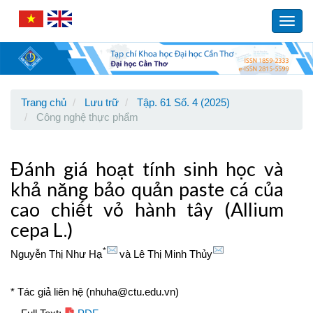
Main
Navigation
Toggl
Main
navig
Content
Sidebar
Trang chủ
Lưu trữ
Tập. 61 Số. 4 (2025)
Công nghệ thực phẩm
Đánh giá hoạt tính sinh học và
khả năng bảo quản paste cá của
cao chiết vỏ hành tây (Allium
cepa L.)
*
Nguyễn Thị Như Hạ
và
Lê Thị Minh Thủy
* Tác giả liên hệ (nhuha@ctu.edu.vn)