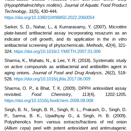
(
Hypophthalmichthys molitrix
).
Journal of Aquatic Food Product
Technology
,
31
(5), 430-444.
https://doi.org/10.1080/10498850.2022.2060054
Sarker, S. D., Nahar, L., & Kumarasamy, Y. (2007). Microtitre
plate-based antibacterial assay incorporating resazurin as an
indicator of cell growth, and its application in the
in vitro
antibacterial screening of phytochemicals.
Methods
,
42
(4), 321-
324.
https://doi.org/10.1016/J.YMETH.2007.01.006
Sharma, K., Mahato, N., & Lee, Y. R. (2018). Systematic study
on active compounds as antibacterial and antibiofilm agent in
aging onions.
Journal of Food and Drug Analysis
,
26
(2), 518-
528.
https://doi.org/10.1016/j.jfda.2017.06.009
Sharma, O. P., & Bhat, T. K. (2009). DPPH antioxidant assay
revisited.
Food Chemistry
,
113
(4), 1202-1205.
https://doi.org/10.1016/j.foodchem.2008.08.008
Singh, B. N., Singh, B. R., Singh, R. L., Prakash, D., Singh, D.
P., Sarma, B. K., Upadhyay G., & Singh, H. B. (2009).
Polyphenolics from various extracts/fractions of red onion
(
Allium cepa
) peel with potent antioxidant and antimutagenic