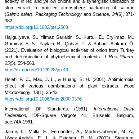
activity in red and yellow onions and a synergistic utilization of
skin extract in modified atmosphere packaging of salmon
(
Salmo salar
).
Packaging Technology and Science
,
34
(6), 371-
382.
https://doi.org/10.1002/pts.2568
Hajiguliyeva, S., Yilmaz Sarialtin, S., Kurtul, E., Eryilmaz, M.,
Gürpinar, S. S., Yaylaci, B., Çoban, T., & Bahadir Acikara, Ö.
(2021). Evaluation of biological activities of onion from Turkey
and determination of phytochemical contents.
J Res Pharm
,
25
(5), 554-563.
http://dx.doi.org/10.29228/jrp.46
Hsieh, P. C., Mau, J. L., & Huang, S. H. (2001). Antimicrobial
effect of various combinations of plant extracts.
Food
Microbiology
,
18
(1), 35-43.
https://doi.org/10.1006/fmic.2000.0376
International IDF Standards. (1991).
International Dairy
Federation
, IDF-Square Vergote 41, Brussels, Belgium,
sec.74A:1991.
Jaime, L., Mollá, E., Fernández, A., Martín-Cabrejas, M. A.,
López-Andréu, F. J., & Esteban, R. M. (2002). Structural