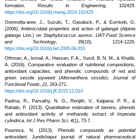
formation.
Results in Engineering
, 102429.
https://doi.org/10.1016/j.rineng.2024.102429
Oonmetta-aree, J., Suzuki, T., Gasaluck, P., & Eumkeb, G.
(2006). Antimicrobial properties and action of galangal (
Alpinia
galanga
Linn.) on
Staphylococcus aureus
.
LWT-Food Science
and Technology
,
39
(10), 1214-1220.
https://doi.org/10.1016/j.lwt.2005.06.015
Othman, A., Ismail, A., Hassan, F. A., Yusof, B. N. M., & Khatib,
A. (2016). Comparative evaluation of nutritional compositions,
antioxidant capacities, and phenolic compounds of red and
green sessile joyweed (
Alternanthera sessilis
).
Journal of
Functional Foods
,
21
, 263-271.
https://doi.org/10.1016/j.jff.2015.12.014
Padma, R., Parvathy, N. G., Renjith, V., Kalpana, P. R., &
Rahate, P. (2013). Quantitative estimation of tannins, phenols
and antioxidant activity of methanolic extract of
Imperata
cylindrica
.
Int J Res Pharm Sci
,
4
(1), 73-7.
Pourreza, N. (2013).
Phenolic compounds as potential
antioxidant
. Jundishapur journal of natural pharmaceutical