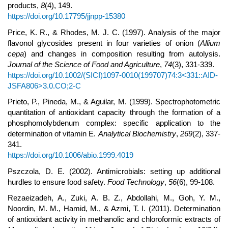
products,
8
(4), 149.
https://doi.org/10.17795/jjnpp-15380
Price, K. R., & Rhodes, M. J. C. (1997). Analysis of the major
flavonol glycosides present in four varieties of onion (
Allium
cepa
) and changes in composition resulting from autolysis.
Journal of the Science of Food and Agriculture
,
74
(3), 331-339.
https://doi.org/10.1002/(SICI)1097-0010(199707)74:3<331::AID-
JSFA806>3.0.CO;2-C
Prieto, P., Pineda, M., & Aguilar, M. (1999). Spectrophotometric
quantitation of antioxidant capacity through the formation of a
phosphomolybdenum complex: specific application to the
determination of vitamin E.
Analytical Biochemistry
,
269
(2), 337-
341.
https://doi.org/10.1006/abio.1999.4019
Pszczola, D. E. (2002). Antimicrobials: setting up additional
hurdles to ensure food safety.
Food Technology
,
56
(6), 99-108.
Rezaeizadeh, A., Zuki, A. B. Z., Abdollahi, M., Goh, Y. M.,
Noordin, M. M., Hamid, M., & Azmi, T. I. (2011). Determination
of antioxidant activity in methanolic and chloroformic extracts of