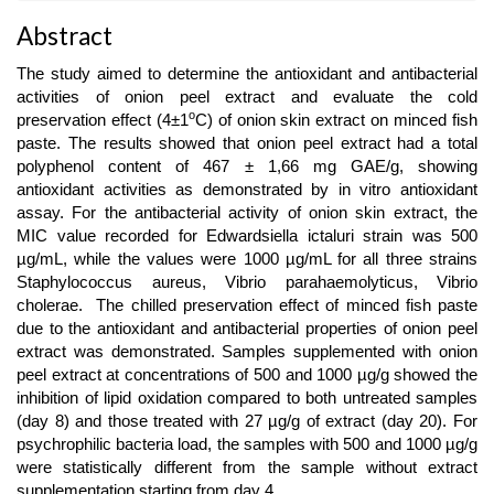
Abstract
The study aimed to determine the antioxidant and antibacterial
activities of onion peel extract and evaluate the cold
o
preservation effect (4±1
C) of onion skin extract on minced fish
paste. The results showed that onion peel extract had a total
polyphenol content of 467 ± 1,66 mg GAE/g, showing
antioxidant activities as demonstrated by in vitro antioxidant
assay. For the antibacterial activity of onion skin extract, the
MIC value recorded for Edwardsiella ictaluri strain was 500
µg/mL, while the values were 1000 µg/mL for all three strains
Staphylococcus aureus, Vibrio parahaemolyticus, Vibrio
cholerae. The chilled preservation effect of minced fish paste
due to the antioxidant and antibacterial properties of onion peel
extract was demonstrated. Samples supplemented with onion
peel extract at concentrations of 500 and 1000 µg/g showed the
inhibition of lipid oxidation compared to both untreated samples
(day 8) and those treated with 27 µg/g of extract (day 20). For
psychrophilic bacteria load, the samples with 500 and 1000 µg/g
were statistically different from the sample without extract
supplementation starting from day 4.