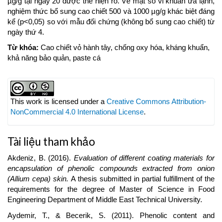
µg/g tại ngày 20 được thể hiện rõ. Về mật số vi khuẩn ưa lạnh,
nghiệm thức bổ sung cao chiết 500 và 1000 µg/g khác biệt đáng
kể (p<0,05) so với mẫu đối chứng (không bổ sung cao chiết) từ
ngày thứ 4.
Từ khóa:
Cao chiết vỏ hành tây, chống oxy hóa, kháng khuẩn,
khả năng bảo quản, paste cá
Article
Details
This work is licensed under a
Creative Commons Attribution-
NonCommercial 4.0 International License
.
Tài liệu tham khảo
Akdeniz, B. (2016).
Evaluation of different coating materials for
encapsulation of phenolic compounds extracted from onion
(Allium cepa) skin.
A thesis submitted in partial fulfillment of the
requirements for the degree of Master of Science in Food
Engineering Department of Middle East Technical University.
Aydemir, T., & Becerik, S. (2011). Phenolic content and