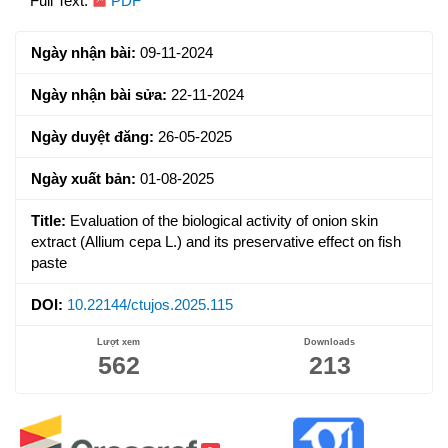
Article
Full Text:
PDF
Sidebar
Ngày nhận bài:
09-11-2024
Ngày nhận bài sửa:
22-11-2024
Ngày duyệt đăng:
26-05-2025
Ngày xuất bản:
01-08-2025
Title:
Evaluation of the biological activity of onion skin
extract (Allium cepa L.) and its preservative effect on fish
paste
DOI:
10.22144/ctujos.2025.115
Lượt xem
Downloads
562
213