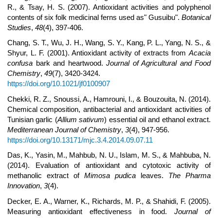
R., & Tsay, H. S. (2007). Antioxidant activities and polyphenol
contents of six folk medicinal ferns used as" Gusuibu".
Botanical
Studies
,
48
(4), 397-406.
Chang, S. T., Wu, J. H., Wang, S. Y., Kang, P. L., Yang, N. S., &
Shyur, L. F. (2001). Antioxidant activity of extracts from
Acacia
confusa
bark and heartwood.
Journal of Agricultural and Food
Chemistry
,
49
(7), 3420-3424.
https://doi.org/10.1021/jf0100907
Chekki, R. Z., Snoussi, A., Hamrouni, I., & Bouzouita, N. (2014).
Chemical composition, antibacterial and antioxidant activities of
Tunisian garlic (
Allium sativum
) essential oil and ethanol extract.
Mediterranean Journal of Chemistry
,
3
(4), 947-956.
https://doi.org/10.13171/mjc.3.4.2014.09.07.11
Das, K., Yasin, M., Mahbub, N. U., Islam, M. S., & Mahbuba, N.
(2014). Evaluation of antioxidant and cytotoxic activity of
methanolic extract of
Mimosa pudica
leaves.
The Pharma
Innovation
,
3
(4).
Decker, E. A., Warner, K., Richards, M. P., & Shahidi, F. (2005).
Measuring antioxidant effectiveness in food.
Journal of