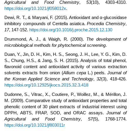
Agricultural and Food Chemistry
,
53
(10), 4303-4310.
https://doi.org/10.1021/jf058012x
.
Dewi, R. T., & Maryani, F. (2015). Antioxidant and α-glucosidase
inhibitory compounds of Centella asiatica.
Procedia Chemistry
,
17
, 147-152.
https://doi.org/10.1016/j.proche.2015.12.130
Drummond, A. J., & Waigh, R. (2000).
The development of
microbiological methods for phytochemical screening
.
Duan, Y., Jin, D. H., Kim, H. S., Seong, J. H., Lee, Y. G., Kim, D.
S., Chung, H.S., & Jang, S. H. (2015). Analysis of total phenol,
flavonoid content and antioxidant activity of various extraction
solvents extracts from onion (
Allium cepa
L.) peels.
Journal of
the Korean Applied Science and Technology
,
32
(3), 418-426.
https://doi.org/10.12925/jkocs.2015.32.3.418
Dudonne, S., Vitrac, X., Coutiere, P., Woillez, M., & Mérillon, J.
M. (2009). Comparative study of antioxidant properties and total
phenolic content of 30 plant extracts of industrial interest using
DPPH, ABTS, FRAP, SOD, and ORAC assays.
Journal of
Agricultural and Food Chemistry
,
57
(5), 1768-1774.
https://doi.org/10.1021/jf803011r