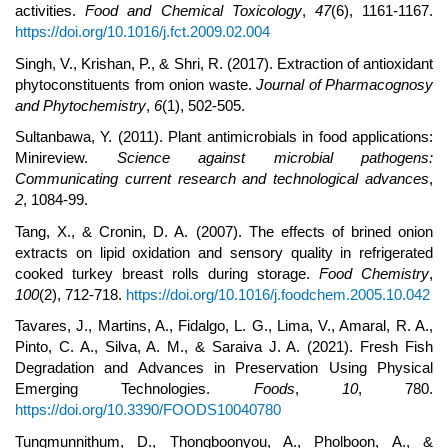
activities.
Food and Chemical Toxicology
,
47
(6), 1161-1167.
https://doi.org/10.1016/j.fct.2009.02.004
Singh, V., Krishan, P., & Shri, R. (2017). Extraction of antioxidant
phytoconstituents from onion waste.
Journal of Pharmacognosy
and Phytochemistry
,
6
(1), 502-505.
Sultanbawa, Y. (2011). Plant antimicrobials in food applications:
Minireview.
Science against microbial pathogens:
Communicating current research and technological advances
,
2
, 1084-99.
Tang, X., & Cronin, D. A. (2007). The effects of brined onion
extracts on lipid oxidation and sensory quality in refrigerated
cooked turkey breast rolls during storage.
Food Chemistry
,
100
(2), 712-718.
https://doi.org/10.1016/j.foodchem.2005.10.042
Tavares, J., Martins, A., Fidalgo, L. G., Lima, V., Amaral, R. A.,
Pinto, C. A., Silva, A. M., & Saraiva J. A. (2021). Fresh Fish
Degradation and Advances in Preservation Using Physical
Emerging Technologies.
Foods
,
10
, 780.
https://doi.org/10.3390/FOODS10040780
Tungmunnithum, D., Thongboonyou, A., Pholboon, A., &