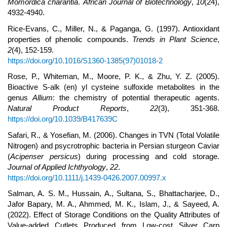
Momordica charantia
.
African Journal of Biotechnology
,
10
(24),
4932-4940.
Rice-Evans, C., Miller, N., & Paganga, G. (1997). Antioxidant
properties of phenolic compounds.
Trends in Plant Science
,
2
(4), 152-159.
https://doi.org/10.1016/S1360-1385(97)01018-2
Rose, P., Whiteman, M., Moore, P. K., & Zhu, Y. Z. (2005).
Bioactive S-alk (en) yl cysteine sulfoxide metabolites in the
genus
Allium
: the chemistry of potential therapeutic agents.
Natural Product Reports
,
22
(3), 351-368.
https://doi.org/10.1039/B417639C
Safari, R., & Yosefian, M. (2006). Changes in TVN (Total Volatile
Nitrogen) and psycrotrophic bacteria in Persian sturgeon Caviar
(
Acipenser persicus
) during processing and cold storage.
Journal of Applied Ichthyology
,
22
.
https://doi.org/10.1111/j.1439-0426.2007.00997.x
Salman, A. S. M., Hussain, A., Sultana, S., Bhattacharjee, D.,
Jafor Bapary, M. A., Ahmmed, M. K., Islam, J., & Sayeed, A.
(2022). Effect of Storage Conditions on the Quality Attributes of
Value-added Cutlets Produced from Low-cost Silver Carp