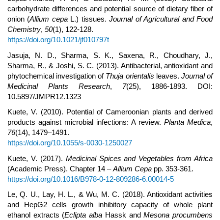
carbohydrate differences and potential source of dietary fiber of
onion (
Allium cepa
L.) tissues.
Journal of Agricultural and Food
Chemistry
,
50
(1), 122-128.
https://doi.org/10.1021/jf010797t
Jasuja, N. D., Sharma, S. K., Saxena, R., Choudhary, J.,
Sharma, R., & Joshi, S. C. (2013). Antibacterial, antioxidant and
phytochemical investigation of
Thuja orientalis
leaves.
Journal of
Medicinal Plants Research
,
7
(25), 1886-1893. DOI:
10.5897/JMPR12.1323
Kuete, V. (2010). Potential of Cameroonian plants and derived
products against microbial infections: A review.
Planta Medica
,
76
(14), 1479–1491.
https://doi.org/10.1055/s-0030-1250027
Kuete, V. (2017).
Medicinal Spices and Vegetables from Africa
(Academic Press). Chapter 14 –
Allium Cepa
pp. 353-361.
https://doi.org/10.1016/B978-0-12-809286-6.00014-5
Le, Q. U., Lay, H. L., & Wu, M. C. (2018). Antioxidant activities
and HepG2 cells growth inhibitory capacity of whole plant
ethanol extracts (
Eclipta alba
Hassk and
Mesona procumbens