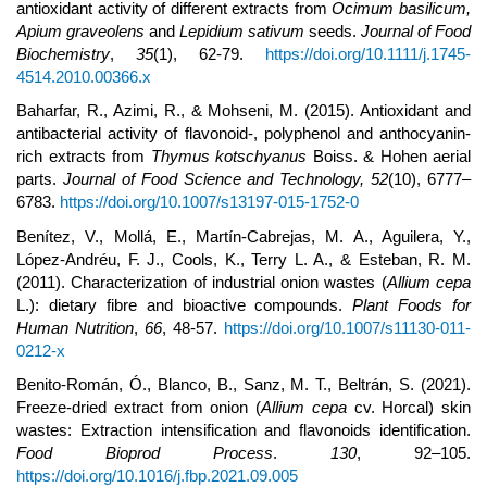
antioxidant activity of different extracts from
Ocimum basilicum,
Apium graveolens
and
Lepidium sativum
seeds.
Journal of Food
Biochemistry
,
35
(1), 62-79.
https://doi.org/10.1111/j.1745-
4514.2010.00366.x
Baharfar, R., Azimi, R., & Mohseni, M. (2015). Antioxidant and
antibacterial activity of flavonoid-, polyphenol and anthocyanin-
rich extracts from
Thymus kotschyanus
Boiss. & Hohen aerial
parts.
Journal of Food Science and Technology, 52
(10), 6777–
6783.
https://doi.org/10.1007/s13197-015-1752-0
Benítez, V., Mollá, E., Martín-Cabrejas, M. A., Aguilera, Y.,
López-Andréu, F. J., Cools, K., Terry L. A., & Esteban, R. M.
(2011). Characterization of industrial onion wastes (
Allium cepa
L.): dietary fibre and bioactive compounds.
Plant Foods for
Human Nutrition
,
66
, 48-57.
https://doi.org/10.1007/s11130-011-
0212-x
Benito-Román, Ó., Blanco, B., Sanz, M. T., Beltrán, S. (2021).
Freeze-dried extract from onion (
Allium cepa
cv. Horcal) skin
wastes: Extraction intensification and flavonoids identification.
Food Bioprod Process
.
130
, 92–105.
https://doi.org/10.1016/j.fbp.2021.09.005