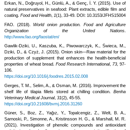
Erkan, N., Doğruyol, H., Günlü, A., & Genç, İ. Y. (2015). Use of
natural preservatives in seafood: Plant extracts, edible film and
coating.
Food and Health
,
1
(1), 33-49. DOI: 10.3153/JFHS15004
FAO. (2018).
World onion production. Food and Agriculture
Organization of the United Nations
.
http://www.fao.org/faostat/en/
Gawlik-Dziki, U., Kaszuba, K., Piwowarczyk, K., Świeca, M.,
Dziki, D., & Czyż, J. (2015). Onion skin—Raw material for the
production of supplement that enhances the health-beneficial
properties of wheat bread.
Food Research International
,
73
, 97-
106.
https://doi.org/10.1016/j.foodres.2015.02.008
Gerges, T. M., Selim, A., & Osman, M. (2016). Improvement the
shelf life of tilapia fillets stored at chilling condition.
Benha
Veterinary Medical Journal
,
31
(2), 45-55.
https://doi.org/10.21608/bvmj.2016.31260
Güner, S., Boz, Z., Yağız, Y., Topalcengiz, Z., Welt, B. A.,
Sarnoski, P., Simonne, A., Kristinsson H. G., & Marshall, M. R.
(2021). Investigation of phenolic compounds and antioxidant