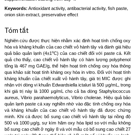
Keywords:
Antioxidant activity, antibacterial activity, fish paste,
onion skin extract, preservative effect
Tóm tắt
Nghiên cứu được thực hiện nhằm xác định hoạt tính chống oxy
hóa và kháng khuẩn của cao chiết vỏ hành tây và đánh giá hiệu
o
quả bảo quản lạnh (4±1
C) của cao chiết đối với paste cá. Kết
quả cho thấy, cao chiết vỏ hành tây có hàm lượng polyphenol
tổng là 467 mg GAE/g, thể hiện hoạt tính chống oxy hóa thông
qua khảo sát hoạt tính kháng oxy hóa in vitro. Đối với hoạt tính
kháng khuẩn của chiết xuất vỏ hành tây, giá trị MIC được ghi
nhận với dòng vi khuẩn Edwardsiella ictaluri là 500 µg/mL, trong
khi giá trị này là 1000 µg/mL cho cả ba dòng Staphylococcus
aureus, Vibrio parahaemolyticus, Vibrio cholerae. Hiệu quả bảo
quản lạnh paste cá xay nghiền nhờ vào đặc tính chống oxy hóa
và kháng khuẩn của cao chiết vỏ hành tây đã được chứng
minh. Khi cá được bổ sung cao chiết vỏ hành tây tại nồng độ
500 và 1000 µg/g, sự kìm hãm oxy hóa lipid so với mẫu không
bổ sung cao chiết ở ngày 8 và với mẫu có bổ sung cao chiết 27