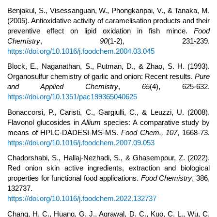
Benjakul, S., Visessanguan, W., Phongkanpai, V., & Tanaka, M.
(2005). Antioxidative activity of caramelisation products and their
preventive effect on lipid oxidation in fish mince.
Food
Chemistry
,
90
(1-2), 231-239.
https://doi.org/10.1016/j.foodchem.2004.03.045
Block, E., Naganathan, S., Putman, D., & Zhao, S. H. (1993).
Organosulfur chemistry of garlic and onion: Recent results.
Pure
and Applied Chemistry
,
65
(4), 625-632.
https://doi.org/10.1351/pac199365040625
Bonaccorsi, P., Caristi, C., Gargiulli, C., & Leuzzi, U. (2008).
Flavonol glucosides in
Allium
species: A comparative study by
means of HPLC-DADESI-MS-MS.
Food Chem., 107
, 1668-73.
https://doi.org/10.1016/j.foodchem.2007.09.053
Chadorshabi, S., Hallaj-Nezhadi, S., & Ghasempour, Z. (2022).
Red onion skin active ingredients, extraction and biological
properties for functional food applications.
Food Chemistry
, 386,
132737.
https://doi.org/10.1016/j.foodchem.2022.132737
Chang, H. C., Huang, G. J., Agrawal, D. C., Kuo, C. L., Wu, C.