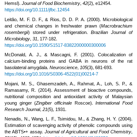
Hemsl).
Journal of Food Biochemistry
,
42
(2), e12454.
https://doi.org/10.1111/jfbc.12454
Leitão, M. F. D. F., & Rios, D. D. P. A. (2000). Microbiological
and chemical changes in freshwater prawn (
Macrobrachium
rosembergii
) stored under refrigeration.
Brazilian Journal of
Microbiology
,
31
, 177-182.
https://doi.org/10.1590/S1517-83822000000300006
McDonald, A. J., & Mascagni, F. (2001). Colocalization of
calcium-binding proteins and GABA in neurons of the rat
basolateral amygdala.
Neuroscience
,
105
(3), 681-693.
https://doi.org/10.1016/S0306-4522(01)00214-7
Mojani, M. S., Ghasemzadeh, A., Rahmat, A., Loh, S. P., &
Ramasamy, R. (2014). Assessment of bioactive compounds,
nutritional composition and antioxidant activity of Malaysian
young ginger (
Zingiber officinale
Roscoe).
International Food
Research Journal
,
21
(5), 1931.
Nenadis, N., Wang, L. F., Tsimidou, M., & Zhang, H. Y. (2004).
Estimation of scavenging activity of phenolic compounds using
the ABTS•+ assay.
Journal of Agricultural and Food Chemistry
,