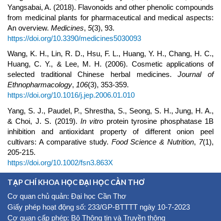
Yangsabai, A. (2018). Flavonoids and other phenolic compounds
from medicinal plants for pharmaceutical and medical aspects:
An overview.
Medicines
,
5
(3), 93.
https://doi.org/10.3390/medicines5030093
Wang, K. H., Lin, R. D., Hsu, F. L., Huang, Y. H., Chang, H. C.,
Huang, C. Y., & Lee, M. H. (2006). Cosmetic applications of
selected traditional Chinese herbal medicines.
Journal of
Ethnopharmacology
,
106
(3), 353-359.
https://doi.org/10.1016/j.jep.2006.01.010
Yang, S. J., Paudel, P., Shrestha, S., Seong, S. H., Jung, H. A.,
& Choi, J. S. (2019).
In vitro
protein tyrosine phosphatase 1B
inhibition and antioxidant property of different onion peel
cultivars: A comparative study.
Food Science & Nutrition
,
7
(1),
205-215.
https://doi.org/10.1002/fsn3.863X
TẠP CHÍ KHOA HỌC ĐẠI HỌC CẦN THƠ
Cơ quan chủ quản: Đại học Cần Thơ
Giấy phép hoạt động số: 233/GP-BTTTT ngày 10-7-2023
Cơ quan cấp phép: Bộ Thông tin và Truyền thông