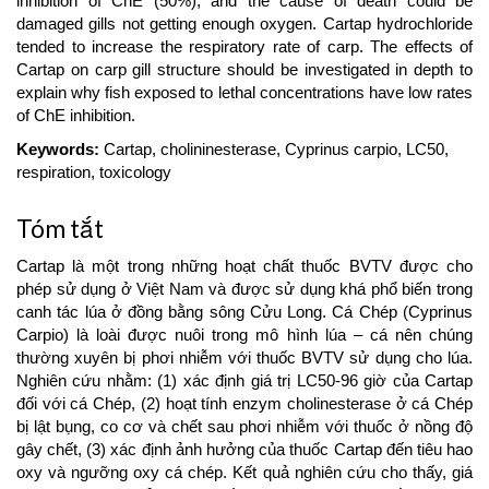
inhibition of ChE (50%), and the cause of death could be
damaged gills not getting enough oxygen. Cartap hydrochloride
tended to increase the respiratory rate of carp. The effects of
Cartap on carp gill structure should be investigated in depth to
explain why fish exposed to lethal concentrations have low rates
of ChE inhibition.
Keywords:
Cartap, cholininesterase, Cyprinus carpio, LC50,
respiration, toxicology
Tóm tắt
Cartap là một trong những hoạt chất thuốc BVTV được cho
phép sử dụng ở Việt Nam và được sử dụng khá phổ biến trong
canh tác lúa ở đồng bằng sông Cửu Long. Cá Chép (Cyprinus
Carpio) là loài được nuôi trong mô hình lúa – cá nên chúng
thường xuyên bị phơi nhiễm với thuốc BVTV sử dụng cho lúa.
Nghiên cứu nhằm: (1) xác định giá trị LC50-96 giờ của Cartap
đối với cá Chép, (2) hoạt tính enzym cholinesterase ở cá Chép
bị lật bụng, co cơ và chết sau phơi nhiễm với thuốc ở nồng độ
gây chết, (3) xác định ảnh hưởng của thuốc Cartap đến tiêu hao
oxy và ngưỡng oxy cá chép. Kết quả nghiên cứu cho thấy, giá