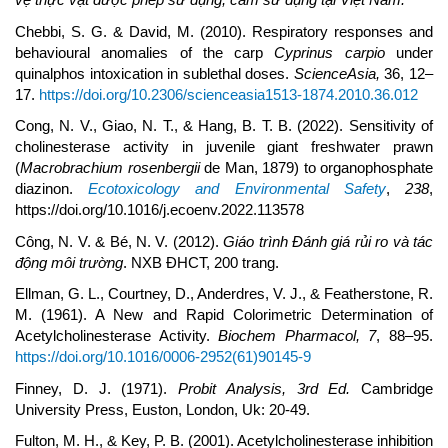
Chebbi, S. G. & David, M. (2010). Respiratory responses and
behavioural anomalies of the carp
Cyprinus carpio
under
quinalphos intoxication in sublethal doses.
ScienceAsia,
36, 12–
17.
https://doi.org/10.2306/scienceasia1513-1874.2010.36.012
Cong, N. V., Giao, N. T., & Hang, B. T. B. (2022). Sensitivity of
cholinesterase activity in juvenile giant freshwater prawn
(
Macrobrachium rosenbergii
de Man, 1879) to organophosphate
diazinon.
Ecotoxicology and Environmental
Safety
,
238
,
https://doi.org/10.1016/j.ecoenv.2022.113578
Công, N. V. & Bé, N. V. (2012).
Giáo trình Đánh giá rủi ro và tác
động môi trường
. NXB ĐHCT, 200 trang.
Ellman, G. L., Courtney, D., Anderdres, V. J., & Featherstone, R.
M. (1961). A New and Rapid Colorimetric Determination of
Acetylcholinesterase Activity.
Biochem Pharmacol
,
7
, 88–95.
https://doi.org/10.1016/0006-2952(61)90145-9
Finney, D. J. (1971).
Probit Analysis, 3rd Ed.
Cambridge
University Press, Euston, London, Uk: 20-49.
Fulton, M. H., & Key, P. B. (2001). Acetylcholinesterase inhibition