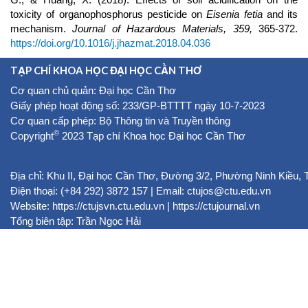
toxicity of organophosphorus pesticide on
Eisenia fetia
and its
mechanism.
Journal of Hazardous Materials,
359,
365-372.
https://doi.org/10.1016/j.jhazmat.2018.04.036
TẠP CHÍ KHOA HỌC ĐẠI HỌC CẦN THƠ
Cơ quan chủ quản: Đại học Cần Thơ
Giấy phép hoạt động số: 233/GP-BTTTT ngày 10-7-2023
Cơ quan cấp phép: Bộ Thông tin và Truyền thông
©
Copyright
2023 Tạp chí Khoa học Đại học Cần Thơ
Địa chỉ: Khu II, Đại học Cần Thơ, Đường 3/2, Phường Ninh Kiều,
Điện thoại: (+84 292) 3872 157 | Email: ctujos@ctu.edu.vn
Website:
https://ctujsvn.ctu.edu.vn
|
https://ctujournal.vn
Tổng biên tập: Trần Ngọc Hải