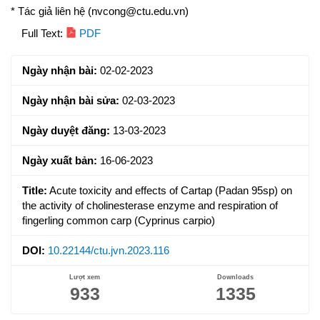
* Tác giả liên hệ (nvcong@ctu.edu.vn)
Article
Full Text:
PDF
Sidebar
Ngày nhận bài:
02-02-2023
Ngày nhận bài sửa:
02-03-2023
Ngày duyệt đăng:
13-03-2023
Ngày xuất bản:
16-06-2023
Title:
Acute toxicity and effects of Cartap (Padan 95sp) on
the activity of cholinesterase enzyme and respiration of
fingerling common carp (Cyprinus carpio)
DOI:
10.22144/ctu.jvn.2023.116
Lượt xem
Downloads
933
1335