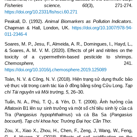
Fisheries science
,
60
(3), 271-274.
https://doi.org/10.2331/fishsci.60.271
Peakall, D. (1992).
Animal Biomarkers as Pollution Indicators
.
Chapman & Hall, London, UK.
https://doi.org/10.1007/978-94-
011-2346-4
Soares, M. P., Jesu, F., Almeida, A. R., Domingues, I., Hayd, L.,
& Soares, A. M. V. M. (2020). Effects of pH and nitrites on the
toxicity of a cypermethrin-based pesticide to shrimps.
Chemosphere,
241.
https://doi.org/10.1016/j.chemosphere.2019.125089
Toàn, N. V. & Công, N. V. (2018). Hiện trạng sử dụng thuốc bảo
vệ thực vật trong canh tác lúa ở đồng bằng sông Cửu Long.
Tạp
chí Tài nguyên và Môi trường
,
5
, 26–30.
Tuấn, N. A., Phú, T. Q., & Yên, D. T. (2006). Ảnh hưởng của
Aflatoxin B1 lên sự sinh trưởng và một số chỉ tiêu sinh lý của cá
Tra (
Pangasius hypophthalmus
) và cá Ba Sa (
Pangasius
bocourti
).
Tạp chí khoa học
Trường
Đại học Cần Thơ
.
Zou, X., Xiao X., Zhou, H., Chen, F., Zeng, J, Wang, W., Feng,
G., & Huang, X. (2018). Effects of soil acidification on the