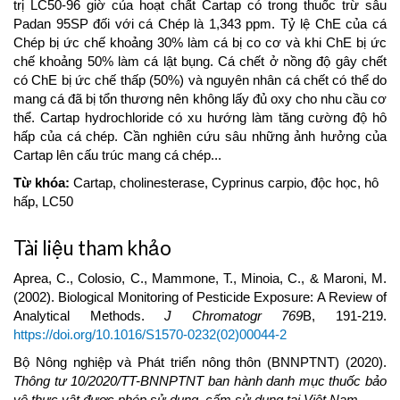
trị LC50-96 giờ của hoạt chất Cartap có trong thuốc trừ sâu
Padan 95SP đối với cá Chép là 1,343 ppm. Tỷ lệ ChE của cá
Chép bị ức chế khoảng 30% làm cá bị co cơ và khi ChE bị ức
chế khoảng 50% làm cá lật bụng. Cá chết ở nồng độ gây chết
có ChE bị ức chế thấp (50%) và nguyên nhân cá chết có thể do
mang cá đã bị tổn thương nên không lấy đủ oxy cho nhu cầu cơ
thể. Cartap hydrochloride có xu hướng làm tăng cường độ hô
hấp của cá chép. Cần nghiên cứu sâu những ảnh hưởng của
Cartap lên cấu trúc mang cá chép...
Từ khóa:
Cartap, cholinesterase, Cyprinus carpio, độc học, hô
hấp, LC50
Article
Tài liệu tham khảo
Details
Aprea, C., Colosio, C., Mammone, T., Minoia, C., & Maroni, M.
(2002). Biological Monitoring of Pesticide Exposure: A Review of
Analytical Methods.
J Chromatogr
769
B, 191-219.
https://doi.org/10.1016/S1570-0232(02)00044-2
Bộ Nông nghiệp và Phát triển nông thôn (BNNPTNT) (2020).
Thông tư 10
/20
20
/TT-BNNPTNT
ban hành danh mục thuốc bảo
vệ thực vật được phép sử dụng, cấm sử dụng tại
V
iệt
Nam
.