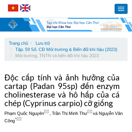
Main
Navigation
Toggl
Main
navig
Content
Sidebar
Trang chủ
Lưu trữ
Tập. 59 Số. CĐ Môi trường & Biến đổi khí hậu (2023)
Môi trường, TNTN và biến đổi khí hậu 2023
Độc cấp tính và ảnh hưởng của
cartap (Padan 95sp) đến enzym
cholinesterase và hô hấp của cá
chép (Cyprinus carpio) cỡ giống
Phạm Quốc Nguyên
,
Trần Thị Minh Thư
và
Nguyễn Văn
*
Công