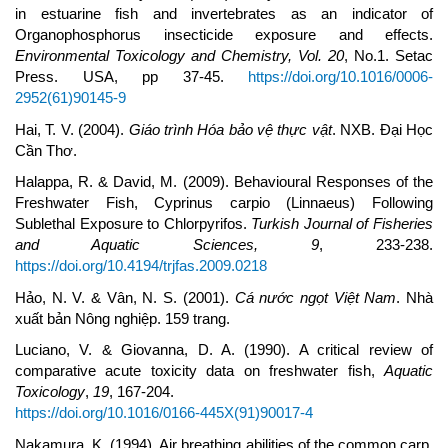
in estuarine fish and invertebrates as an indicator of
Organophosphorus insecticide exposure and effects.
Environmental Toxicology and Chemistry, Vol. 20
, No.1. Setac
Press. USA, pp 37-45.
https://doi.org/10.1016/0006-
2952(61)90145-9
Hai, T. V. (2004).
Giáo trình Hóa bảo vệ thực vật
. NXB. Đại Học
Cần Thơ.
Halappa, R. & David, M. (2009). Behavioural Responses of the
Freshwater Fish, Cyprinus carpio (Linnaeus) Following
Sublethal Exposure to Chlorpyrifos.
Turkish Journal of Fisheries
and Aquatic Sciences
,
9
, 233-238.
https://doi.org/10.4194/trjfas.2009.0218
Hảo, N. V. & Vân, N. S. (2001).
Cá nước ngọt Việt Nam
. Nhà
xuất bản Nông nghiệp. 159 trang.
Luciano, V. & Giovanna, D. A. (1990). A critical review of
comparative acute toxicity data on freshwater fish,
Aquatic
Toxicology
,
19
, 167-204.
https://doi.org/10.1016/0166-445X(91)90017-4
Nakamura, K. (1994). Air breathing abilities of the common carp.