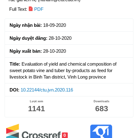
Article
Full Text:
PDF
Sidebar
Ngày nhận bài:
18-09-2020
Ngày duyệt đăng:
28-10-2020
Ngày xuất bản:
28-10-2020
Title:
Evaluation of yield and chemical composition of
sweet potato vine and tuber by-products as feed for
livestock in Binh Tan district, Vinh Long province
DOI:
10.22144/ctu.jvn.2020.116
Lượt xem
Downloads
1141
683
0