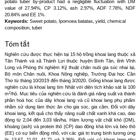
potato tuber by-product had a negligible fluctuation with DM
value of 27.94%, CP 3.12%, ash 2.97%, ADF 7.78%, NDF
20.84% ​​and EE 1%.
Keywords:
Sweet potato, Ipomoea batatas, yield, chemical
composition, tuber
Tóm tắt
Nghiên cứu được thực hiện tại 15 hộ trồng khoai lang thuộc xã
Tân Thành và xã Thành Lợi thuộc huyện Bình Tân, tỉnh Vĩnh
Long và Phòng thí nghiệm Kỹ thuật chăn nuôi gia súc nhai lại,
Bộ môn Chăn nuôi, Khoa Nông nghiệp, Trường Đại học Cần
Thơ từ tháng 10/2019 đến tháng 3/2020. Giống khoai lang được
nghiên cứu là khoai lang tím Nhật với diện tích khảo sát là 100
2
m
/hộ. Mục tiêu của nghiên cứu là đánh giá năng suất và thành
phần hoá học của dây khoai lang và củ khoai lang phụ phẩm
nhằm sử dụng làm thức ăn cho gia súc, gia cầm. Đối với dây
khoai lang, kết quả cho thấy năng suất chất xanh khá cao, dao
động từ 2,04 đến 3,03 tấn/ha. Hàm lượng vật chất khô (DM),
khoáng (ash) và protein thô (CP) dao động khá lớn và béo thô
(EE) có sự biến động nhỏ, với các giá trị trung bình tương ứng
là: 13,67, 11,01, 41,71 và 3,36%. Đối với củ khoai lang phụ