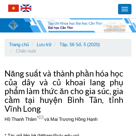
Main
Navigation
Toggl
Main
navig
Content
Sidebar
Trang chủ
Lưu trữ
Tập. 56 Số. 5 (2020)
Chăn nuôi
Năng suất và thành phần hóa học
của dây và củ khoai lang phụ
phẩm làm thức ăn cho gia súc, gia
cầm tại huyện Bình Tân, tỉnh
Vĩnh Long
*
Hồ Thanh Thâm
và
Mai Trương Hồng Hạnh
* Tác giả liên hệ (httham@ctu.edu.vn)