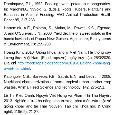
Dominquez, P.L., 1992. Feeding sweet potato to monogastrics.
In: MarchinD., Nyvold, S. (Eds.). Roots, Tubers, Plantains and
Bananas in Animal Feeding, FAO Animal Production Health
Paper 95, 217-233.
Hartemink, A.E., Poloma, S., Maino, M., Powell, K.S., Egenae,
J. and O’Sullivan, J.N., 2000. Yield decline of sweet potato in the
humid lowlands of Papua New Guinea. Agriculture, Ecosystems
& Environment, 79: 259-269.
Hoàng Kim, 2010. Giống khoai lang ở Việt Nam, Hệ thống cây
lương thực Việt Nam (Foodcrops.vn), ngày truy cập: 28/3/2020.
Địa chỉ
http://foodcrops.blogspot.com/2010/01/giong-khoai-lang-
o-viet-nam.html
.
Katongole, C.B., Bareeba, F.B., Sabiiti, E.N. and Ledin, I., 2008.
Nutritional characterization of some tropical urban market crop
wastes. Animal Feed Science and Technology, 142: 275-291.
Lê Thị Kiều Oanh, NguyễnViết Hưng và Phạm Thị Thu Huyền,
2013. Nghiên cứu khả năng sinh trưởng, phát triển của một số
giống khoai lang tại Thái Nguyên. Tạp chí Khoa học & Công
nghệ, 119(05): 21-27.