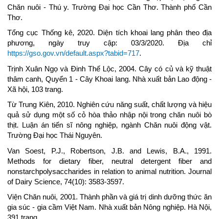
Chăn nuôi - Thú y. Trường Đại học Cần Thơ. Thành phố Cần
Thơ.
Tổng cục Thống kê, 2020. Diện tích khoai lang phân theo địa
phương, ngày truy cập: 03/3/2020. Địa chỉ
https://gso.gov.vn/default.aspx?tabid=717
.
Trịnh Xuân Ngọ và Đinh Thế Lộc, 2004. Cây có củ và kỹ thuật
thâm canh, Quyển 1 - Cây Khoai lang. Nhà xuất bản Lao động -
Xã hội, 103 trang.
Từ Trung Kiên, 2010. Nghiên cứu năng suất, chất lượng và hiệu
quả sử dụng một số cỏ hòa thảo nhập nội trong chăn nuôi bò
thịt. Luận án tiến sĩ nông nghiệp, ngành Chăn nuôi động vật.
Trường Đại học Thái Nguyên.
Van Soest, P.J., Robertson, J.B. and Lewis, B.A., 1991.
Methods for dietary fiber, neutral detergent fiber and
nonstarchpolysaccharides in relation to animal nutrition. Journal
of Dairy Science, 74(10): 3583-3597.
Viện Chăn nuôi, 2001. Thành phần và giá trị dinh dưỡng thức ăn
gia súc - gia cầm Việt Nam. Nhà xuất bản Nông nghiệp. Hà Nội,
391 trang.