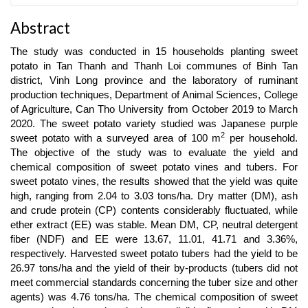
Abstract
The study was conducted in 15 households planting sweet
potato in Tan Thanh and Thanh Loi communes of Binh Tan
district, Vinh Long province and the laboratory of ruminant
production techniques, Department of Animal Sciences, College
of Agriculture, Can Tho University from October 2019 to March
2020. The sweet potato variety studied was Japanese purple
2
sweet potato with a surveyed area of ​​100 m
per household.
The objective of the study was to evaluate the yield and
chemical composition of sweet potato vines and tubers. For
sweet potato vines, the results showed that the yield was quite
high, ranging from 2.04 to 3.03 tons/ha. Dry matter (DM), ash
and crude protein (CP) contents considerably fluctuated, while
ether extract (EE) was stable. Mean DM, CP, neutral detergent
fiber (NDF) and EE were 13.67, 11.01, 41.71 and 3.36%,
respectively. Harvested sweet potato tubers had the yield to be
26.97 tons/ha and the yield of their by-products (tubers did not
meet commercial standards concerning the tuber size and other
agents) was 4.76 tons/ha. The chemical composition of sweet