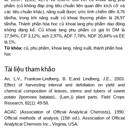
phẩm (củ không đáp ứng tiêu chuẩn liên quan đến kích cỡ và
các tiêu chuẩn khác), năng suất được ước tính chiếm đến 4,76
tấn/ha, trong khi năng suất củ khoai thương phẩm là 26,97
tấn/ha. Thành phần hóa học củ khoai lang phụ phẩm dao động
không đáng kể. Củ khoai lang phụ phẩm có giá trị DM là
27,94%, CP 3,12%, ash 2,97%, ADF 7,78%, NDF 20,84% và EE
là 1%.
Từ khóa:
củ, phụ phẩm, khoai lang, năng suất, thành phần hoá
học
Article
Tài liệu tham khảo
Details
An, L.V., Frankow-Lindberg, B. E.and Lindberg, J.E., 2003.
Effect of harvesting interval and defoliation on yield and
chemical composition of leaves, stems and tubers of sweet
potato (Ipomoea batatasL. (Lam.)) plant parts. Field Crops
Research, 82(1): 49-58.
AOAC (Association of Official Analytical Chemists), 1990.
Official methods of analysis (15th ed.). Association of Official
Analytical Chemists Inc., Virginia, USA.