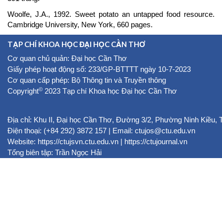
Woolfe, J.A., 1992. Sweet potato an untapped food resource.
Cambridge University, New York, 660 pages.
TẠP CHÍ KHOA HỌC ĐẠI HỌC CẦN THƠ
Cơ quan chủ quản: Đại học Cần Thơ
Giấy phép hoạt động số: 233/GP-BTTTT ngày 10-7-2023
Cơ quan cấp phép: Bộ Thông tin và Truyền thông
©
Copyright
2023 Tạp chí Khoa học Đại học Cần Thơ
Địa chỉ: Khu II, Đại học Cần Thơ, Đường 3/2, Phường Ninh Kiều,
Điện thoại: (+84 292) 3872 157 | Email: ctujos@ctu.edu.vn
Website:
https://ctujsvn.ctu.edu.vn
|
https://ctujournal.vn
Tổng biên tập: Trần Ngọc Hải