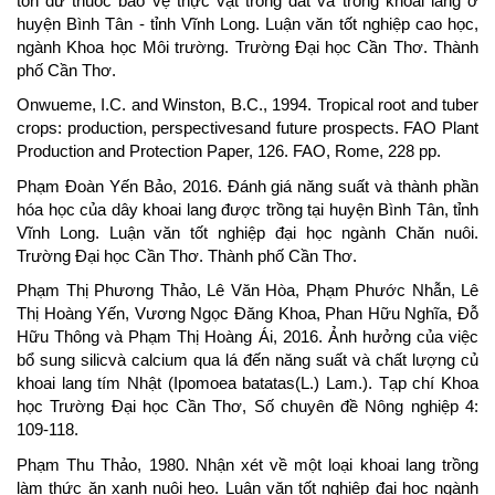
tồn dư thuốc bảo vệ thực vật trong đất và trong khoai lang ở
huyện Bình Tân - tỉnh Vĩnh Long. Luận văn tốt nghiệp cao học,
ngành Khoa học Môi trường. Trường Đại học Cần Thơ. Thành
phố Cần Thơ.
Onwueme, I.C. and Winston, B.C., 1994. Tropical root and tuber
crops: production, perspectivesand future prospects. FAO Plant
Production and Protection Paper, 126. FAO, Rome, 228 pp.
Phạm Đoàn Yến Bảo, 2016. Đánh giá năng suất và thành phần
hóa học của dây khoai lang được trồng tại huyện Bình Tân, tỉnh
Vĩnh Long. Luận văn tốt nghiệp đại học ngành Chăn nuôi.
Trường Đại học Cần Thơ. Thành phố Cần Thơ.
Phạm Thị Phương Thảo, Lê Văn Hòa, Phạm Phước Nhẫn, Lê
Thị Hoàng Yến, Vương Ngọc Đăng Khoa, Phan Hữu Nghĩa, Đỗ
Hữu Thông và Phạm Thị Hoàng Ái, 2016. Ảnh hưởng của việc
bổ sung silicvà calcium qua lá đến năng suất và chất lượng củ
khoai lang tím Nhật (Ipomoea batatas(L.) Lam.). Tạp chí Khoa
học Trường Đại học Cần Thơ, Số chuyên đề Nông nghiệp 4:
109-118.
Phạm Thu Thảo, 1980. Nhận xét về một loại khoai lang trồng
làm thức ăn xanh nuôi heo. Luận văn tốt nghiệp đại học ngành