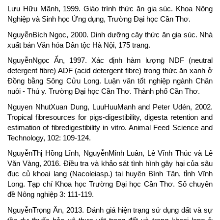
Lưu Hữu Mãnh, 1999. Giáo trình thức ăn gia súc. Khoa Nông
Nghiệp và Sinh học Ứng dụng, Trường Đại học Cần Thơ.
NguyễnBích Ngọc, 2000. Dinh dưỡng cây thức ăn gia súc. Nhà
xuất bản Văn hóa Dân tộc Hà Nội, 175 trang.
NguyễnNgọc Ẩn, 1997. Xác định hàm lượng NDF (neutral
detergent fibre) ADF (acid detergent fibre) trong thức ăn xanh ở
Đồng bằng Sông Cửu Long. Luận văn tốt nghiệp ngành Chăn
nuôi - Thú y. Trường Đại học Cần Thơ. Thành phố Cần Thơ.
Nguyen NhutXuan Dung, LuuHuuManh and Peter Udén, 2002.
Tropical fibresources for pigs-digestibility, digesta retention and
estimation of fibredigestibility in vitro. Animal Feed Science and
Technology, 102: 109-124.
NguyễnThị Hồng Lĩnh, NguyễnMinh Luân, Lê Vĩnh Thúc và Lê
Văn Vàng, 2016. Điều tra và khảo sát tình hình gây hại của sâu
đục củ khoai lang (Nacoleiasp.) tại huyện Bình Tân, tỉnh Vĩnh
Long. Tạp chí Khoa học Trường Đại học Cần Thơ. Số chuyên
đề Nông nghiệp 3: 111-119.
NguyễnTrọng Ân, 2013. Đánh giá hiện trạng sử dụng đất và sự