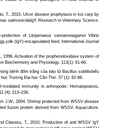
, T., 2015. Ulcer disease prophylaxis in koi carp by
nas salmonicidaIgY. Research in Veterinary Science.
protection of Litopenaeus vannameiagainst Vibrio
gg yolk (IgY)-encapsulated feed. International Journal
, 1996. Activation of the prophenoloxidase system of
e Biochemistry and Physiology. 113(1): 61-66.
ng bệnh đốm trắng của bào tử Bacillus subtilisbiểu
học Trường Đại học Cần Thơ. 37 (1): 82-88.
ell-mediated immunity in arthropods: Hematopoiesis,
11 (4): 213–236.
d Kim J.W., 2004. Shrimp protected from WSSV disease
ated fusion protein derived from WSSV. Aquaculture.
and Citarasu, T., 2010. Production of anti WSSV IgY