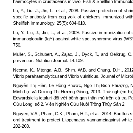
haemocytes in crustaceans in vivo. Fish & Shellfish Immunolog
Lu, Y., Liu, J., Jin, L., et al., 2008. Passive protection of
specific antibody from egg yolk of chickens immunized wit
Shellfish Immunology. 25(5): 604-610.
Lu, Y., Liu, J., Jin, L., et al., 2009. Passive immunization of
immunoglobulin (IgY) against white spot syndrome virus (WSS
750.
Muller, S., Schubert, A., Zajac, J., Dyck, T., and Oelkrug, C
prevention. Nutrition Journal. 14:109.
Neema, K., Mtenga, A.B., Shim, W.B. and Chung, D.H., 2012. 
Vibrio parahaemolyticusand Vibrio vulnificus. Journal of Micr
Nguyễn Thị Hiền, Lê Hồng Phước, Ngô Thị Bích Phượng,
Minh Lợi và Dương Thị Hương Giang, 2013. Thử nghiệm hiệ
Edwardsiella ictaluri đối với bệnh gan thận mủ trên cá tra
Cửu Long, số 2. Viện Nghiên Cứu Nuôi Trồng Thủy Sản 2.
Nguyen, V.A., Pham, C.K., Pham, H.T., et al., 2014. Bacillus s
oral treatment to protect Litopenaeus vannameiagainst whit
202-208.