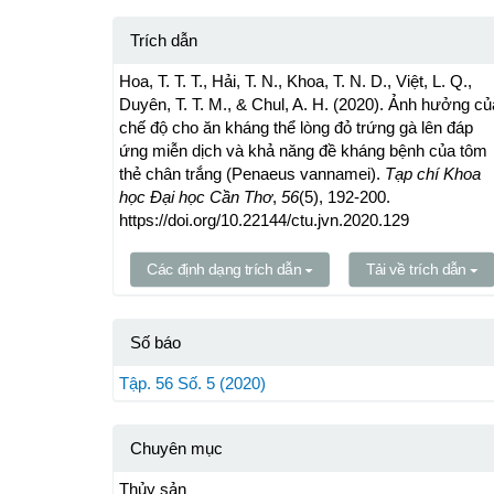
Trích dẫn
Hoa, T. T. T., Hải, T. N., Khoa, T. N. D., Việt, L. Q.,
Duyên, T. T. M., & Chul, A. H. (2020). Ảnh hưởng củ
chế độ cho ăn kháng thể lòng đỏ trứng gà lên đáp
ứng miễn dịch và khả năng đề kháng bệnh của tôm
thẻ chân trắng (Penaeus vannamei).
Tạp chí Khoa
học Đại học Cần Thơ
,
56
(5), 192-200.
https://doi.org/10.22144/ctu.jvn.2020.129
Các định dạng trích dẫn
Tải về trích dẫn
Số báo
Tập. 56 Số. 5 (2020)
Chuyên mục
Thủy sản