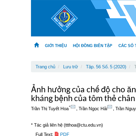
Main
Navigation
Main
Content
Sidebar
GIỚI THIỆU
HỘI ĐỒNG BIÊN TẬP
CÁC SỐ 
Trang chủ
Lưu trữ
Tập. 56 Số. 5 (2020)
T
Ảnh hưởng của chế độ cho ăn 
kháng bệnh của tôm thẻ chân
*
Trần Thị Tuyết Hoa
,
Trần Ngọc Hải
,
Trần Ngu
* Tác giả liên hệ (ttthoa@ctu.edu.vn)
Article
Full Text:
PDF