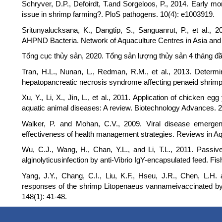
Schryver, D.P., Defoirdt, T.and Sorgeloos, P., 2014. Early 
issue in shrimp farming?. PloS pathogens. 10(4): e1003919.
Sritunyalucksana, K., Dangtip, S., Sanguanrut, P., et al.,
AHPND Bacteria. Network of Aquaculture Centres in Asia and t
Tổng cục thủy sản, 2020. Tổng sản lượng thủy sản 4 tháng
Tran, H.L., Nunan, L., Redman, R.M., et al., 2013. Determin
hepatopancreatic necrosis syndrome affecting penaeid shrimp
Xu, Y., Li, X., Jin, L., et al., 2011. Application of chicken eg
aquatic animal diseases: A review. Biotechnology Advances. 
Walker, P. and Mohan, C.V., 2009. Viral disease emergenc
effectiveness of health management strategies. Reviews in Aq
Wu, C.J., Wang, H., Chan, Y.L., and Li, T.L., 2011. Passiv
alginolyticusinfection by anti-Vibrio IgY-encapsulated feed. F
Yang, J.Y., Chang, C.I., Liu, K.F., Hseu, J.R., Chen, L.H.
responses of the shrimp Litopenaeus vannameivaccinated by
148(1): 41-48.