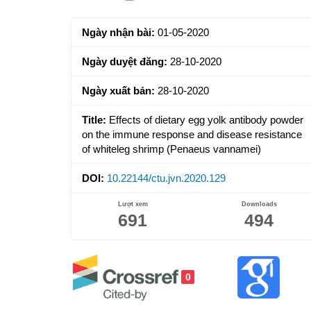
Sidebar
Ngày nhận bài:
01-05-2020
Ngày duyệt đăng:
28-10-2020
Ngày xuất bản:
28-10-2020
Title:
Effects of dietary egg yolk antibody powder
on the immune response and disease resistance
of whiteleg shrimp (Penaeus vannamei)
DOI:
10.22144/ctu.jvn.2020.129
Lượt xem
Downloads
691
494
0