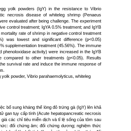
gg yolk powders (IgY) in the resistance to Vibrio
tic necrosis disease of whiteleg shrimp (Penaeus
ere evaluated after being challenge. The experiment
itive control treatment; IgYA 0.5% treatment; and IgYB
ortality rate of shrimp in negative control treatment
) was lowest and significant difference (p<0.05)
.5% supplementation treatment (45.56%). The immune
nd phenoloxidase activity) were increased in the IgYB
ce compared to other treatments (p<0.05). Results
the survival rate and induce the immune response of
us.
 yolk powder, Vibrio parahaemolyticus, whiteleg
c bổ sung kháng thể lòng đỏ trứng gà (IgY) lên khả
tử gan tụy cấp tính (Acute hepatopancreatic necrosis
iá các chỉ tiêu miễn dịch và tỉ lệ sống của tôm sau
thức: đối chứng âm; đối chứng dương; nghiệm thức