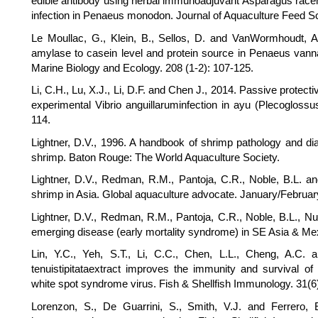
edible antibody using herbal immunoadjuvant Asparagus rac
infection in Penaeus monodon. Journal of Aquaculture Feed Sci
Le Moullac, G., Klein, B., Sellos, D. and VanWormhoudt, A.
amylase to casein level and protein source in Penaeus van
Marine Biology and Ecology. 208 (1-2): 107-125.
Li, C.H., Lu, X.J., Li, D.F. and Chen J., 2014. Passive protect
experimental Vibrio anguillaruminfection in ayu (Plecoglossus
114.
Lightner, D.V., 1996. A handbook of shrimp pathology and di
shrimp. Baton Rouge: The World Aquaculture Society.
Lightner, D.V., Redman, R.M., Pantoja, C.R., Noble, B.L. an
shrimp in Asia. Global aquaculture advocate. January/February
Lightner, D.V., Redman, R.M., Pantoja, C.R., Noble, B.L., N
emerging disease (early mortality syndrome) in SE Asia & M
Lin, Y.C., Yeh, S.T., Li, C.C., Chen, L.L., Cheng, A.C. 
tenuistipitataextract improves the immunity and survival o
white spot syndrome virus. Fish & Shellfish Immunology. 31(6
Lorenzon, S., De Guarrini, S., Smith, V.J. and Ferrero, E