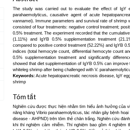
The study was carried out to evaluate the effect of IgY e
parahaemolyticus, causative agent of acute hepatopancrea
vannamei). Immune parameters and survival rate of shrimp w
consisted of four treatments: negative control treatment; pos
0.5% treatment. The experiment recorded that the cumulative m
(1.11%) and IgYB 0.5% supplementation treatment (21.1%
compared to positive control treatment (52.22%) and IgYB 0
indices (total hemocyte count, differential hemocyte count a
0.5% supplementation treatment and significantly differen
showed that diet supplementation of IgYB 0.5% can improve 
whiteleg shrimp after being challenged with V. parahaemolytic
Keywords:
Acute hepatopancreatic necrosis disease, IgY egg
shrimp
Tóm tắt
Nghiên cứu được thực hiện nhằm tìm hiểu ảnh hưởng của việ
năng kháng Vibrio parahaemolyticus, tác nhân gây bệnh hoại 
disease - AHPND) trên tôm thẻ chân trắng. Nghiên cứu đánh g
khi thí nghiệm cảm nhiễm. Thí nghiệm bao gồm 4 nghiệm 