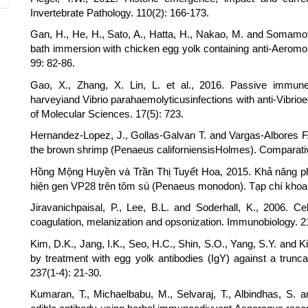
Invertebrate Pathology. 110(2): 166-173.
Gan, H., He, H., Sato, A., Hatta, H., Nakao, M. and Somamoto
bath immersion with chicken egg yolk containing anti-Aeromo
99: 82-86.
Gao, X., Zhang, X. Lin, L. et al., 2016. Passive immune-
harveyiand Vibrio parahaemolyticusinfections with anti-Vibrioe
of Molecular Sciences. 17(5): 723.
Hernandez-Lopez, J., Gollas-Galvan T. and Vargas-Albores F.
the brown shrimp (Penaeus californiensisHolmes). Comparativ
Hồng Mộng Huyền và Trần Thị Tuyết Hoa, 2015. Khả năng phò
hiện gen VP28 trên tôm sú (Penaeus monodon). Tạp chí khoa 
Jiravanichpaisal, P., Lee, B.L. and Soderhall, K., 2006. C
coagulation, melanization and opsonization. Immunobiology. 2
Kim, D.K., Jang, I.K., Seo, H.C., Shin, S.O., Yang, S.Y. an
by treatment with egg yolk antibodies (IgY) against a trunc
237(1-4): 21-30.
Kumaran, T., Michaelbabu, M., Selvaraj, T., Albindhas, S. 