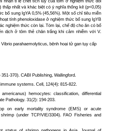
 nhận tỉ lệ chết tích lũy của tôm ở nghiệm thức đối
hấp nhất và khác biệt có ý nghĩa thống kê (p<0,05)
c bổ sung IgYA 0,5% (45,56%). Một số chỉ tiêu miễn
 hoạt tính phenoloxidase ở nghiệm thức bổ sung IgYB
các nghiệm thức còn lại. Tóm lại, chế độ cho ăn có bổ
ễn dịch ở tôm thẻ chân trắng khi cảm nhiễm với V.
 Vibrio parahaemolyticus, bệnh hoại tử gan tụy cấp
 351-370). CABI Publishing, Wallingford.
e immune systems. Cell, 124(4): 815-822.
mericanus) hemocytes: classification, differential
rate Pathology. 31(2): 194-203.
p on early mortality syndrome (EMS) or acute
 shrimp (under TCP/VIE/3304). FAO Fisheries and
nt status of shrimp pathogens in Asia. Journal of