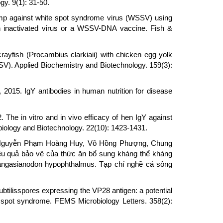
y. 9(1): 31-50.
 shrimp against white spot syndrome virus (WSSV) using
h inactivated virus or a WSSV-DNA vaccine. Fish &
 crayfish (Procambius clarkiaii) with chicken egg yolk
V). Applied Biochemistry and Biotechnology. 159(3):
., 2015. IgY antibodies in human nutrition for disease
The in vitro and in vivo efficacy of hen IgY against
obiology and Biotechnology. 22(10): 1423-1431.
 Nguyễn Phạm Hoàng Huy, Võ Hồng Phượng, Chung
u quả bảo vệ của thức ăn bổ sung kháng thể kháng
 Pangasianodon hypophthalmus. Tạp chí nghề cá sông
ubtilisspores expressing the VP28 antigen: a potential
e spot syndrome. FEMS Microbiology Letters. 358(2):