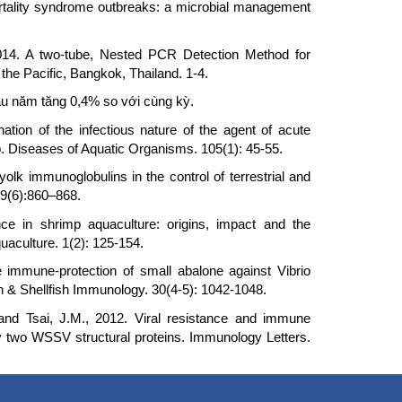
mortality syndrome outbreaks: a microbial management
 2014. A two-tube, Nested PCR Detection Method for
he Pacific, Bangkok, Thailand. 1-4.
 đầu năm tăng 0,4% so với cùng kỳ.
ation of the infectious nature of the agent of acute
. Diseases of Aquatic Organisms. 105(1): 45-55.
g yolk immunoglobulins in the control of terrestrial and
29(6):860–868.
e in shrimp aquaculture: origins, impact and the
uaculture. 1(2): 125-154.
e immune-protection of small abalone against Vibrio
ish & Shellfish Immunology. 30(4-5): 1042-1048.
 and Tsai, J.M., 2012. Viral resistance and immune
 two WSSV structural proteins. Immunology Letters.