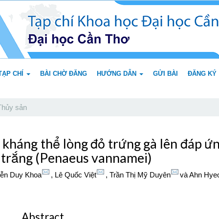
TẠP CHÍ
BÀI CHỜ ĐĂNG
HƯỚNG DẪN
GỬI BÀI
ĐĂNG KÝ
hủy sản
kháng thể lòng đỏ trứng gà lên đáp ứ
 trắng (Penaeus vannamei)
yễn Duy Khoa
,
Lê Quốc Việt
,
Trần Thị Mỹ Duyên
và
Ahn Hye
Abstract