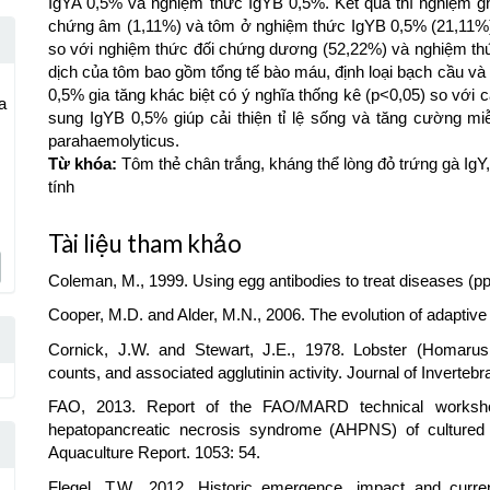
IgYA 0,5% và nghiệm thức IgYB 0,5%. Kết quả thí nghiệm ghi
chứng âm (1,11%) và tôm ở nghiệm thức IgYB 0,5% (21,11%) t
so với nghiệm thức đối chứng dương (52,22%) và nghiệm thứ
dịch của tôm bao gồm tổng tế bào máu, định loại bạch cầu và
0,5% gia tăng khác biệt có ý nghĩa thống kê (p<0,05) so với 
a
sung IgYB 0,5% giúp cải thiện tỉ lệ sống và tăng cường mi
parahaemolyticus.
Từ khóa:
Tôm thẻ chân trắng, kháng thể lòng đỏ trứng gà IgY,
tính
Article
Tài liệu tham khảo
Details
Coleman, M., 1999. Using egg antibodies to treat diseases (pp
Cooper, M.D. and Alder, M.N., 2006. The evolution of adaptiv
Cornick, J.W. and Stewart, J.E., 1978. Lobster (Homarus a
counts, and associated agglutinin activity. Journal of Inverteb
FAO, 2013. Report of the FAO/MARD technical worksho
hepatopancreatic necrosis syndrome (AHPNS) of cultured
Aquaculture Report. 1053: 54.
Flegel, T.W., 2012. Historic emergence, impact and curre