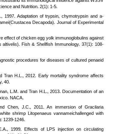
emosusand its immunological influence against WSSV
ence and Nutrition. 2(1): 1-5.
, 1997. Adaptation of trypsin, chymotrypsin and a-
namei(Crustacea Decapoda). Journal of Experimental
ive effect of chicken egg yolk immunoglobulins against
 altivelis). Fish & Shellfish Immunology. 37(1): 108-
agnostic procedures for diseases of cultured penaeid
d Tran H.L., 2012. Early mortality syndrome affects
, 40.
unan, L.M. and Tran H.L., 2013. Documentation of an
exico. NACA.
and Chen, J.C., 2011. An immersion of Gracilaria
f white shrimp Litopenaeus vannameichallenged with
): 1239-1246.
.A., 1999. Effects of LPS injection on circulating