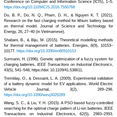
Conference on Computer and Information Science (ICIS), 1–5.
https://doi.org/10.1109/ICIS.2016.7550768
Do, B. P., Do, N. Q., Pham, D. H., & Nguyen K. T. (2021).
Research on the fast charging method for lithium battery based
on thermal model. Journal of Science and Technology for
Energy, 26, 27–40 (in Vietmamese).
Shabani, B., & Biju, M. (2015). Theoretical modelling methods
for thermal management of batteries. Energies, 8(9), 10153–
10177.
https://doi.org/10.3390/en80910153
Surmann, H. (1996). Genetic optimization of a fuzzy system for
charging batteries,
IEEE Transactions on Industrial Electronics
,
43(5), 541–548, https://doi: 10.1109/41.538611.
Tremblay, O., & Dessaint, L. A. (2009). Experimental validation
of a battery dynamic model for EV applications. World Electric
Vehicle Journal, 3(2), 289–298.
https://doi.org/10.3390/wevj3020289
Wang, S. C., & Liu, Y. H. (2015). A PSO-based fuzzy-controlled
searching for the optimal charge pattern of Li-ion batteries. IEEE
Transactions on Industrial Electronics, 62(5), 2983–2993.