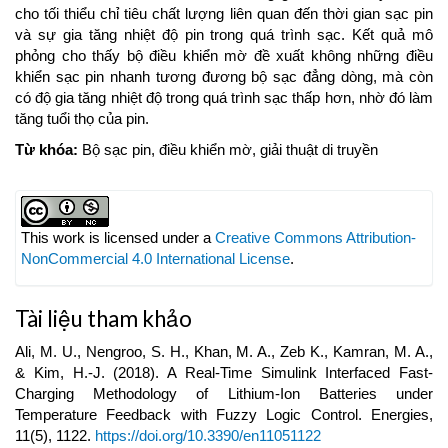
cho tối thiểu chỉ tiêu chất lượng liên quan đến thời gian sạc pin
và sự gia tăng nhiệt độ pin trong quá trình sạc. Kết quả mô
phỏng cho thấy bộ điều khiển mờ đề xuất không những điều
khiển sạc pin nhanh tương đương bộ sạc đẳng dòng, mà còn
có độ gia tăng nhiệt độ trong quá trình sạc thấp hơn, nhờ đó làm
tăng tuổi thọ của pin.
Từ khóa:
Bộ sạc pin, điều khiển mờ, giải thuật di truyền
Article
Details
This work is licensed under a
Creative Commons Attribution-
NonCommercial 4.0 International License
.
Tài liệu tham khảo
Ali, M. U., Nengroo, S. H., Khan, M. A., Zeb K., Kamran, M. A.,
& Kim, H.-J. (2018). A Real-Time Simulink Interfaced Fast-
Charging Methodology of Lithium-Ion Batteries under
Temperature Feedback with Fuzzy Logic Control. Energies,
11(5), 1122.
https://doi.org/10.3390/en11051122