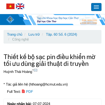
Main
Navigation
Toggl
Main
navig
Content
Sidebar
Trang chủ
Lưu trữ
Tập. 60 Số. 6 (2024)
Công nghệ
Thiết kế bộ sạc pin điều khiển mờ
tối ưu dùng giải thuật di truyền
*
Huỳnh Thái Hoàng
* Tác giả liên hệ (hthoang@hcmut.edu.vn)
Article
Full Text:
PDF
Sidebar
Ngày nhận bài:
07-07-2024