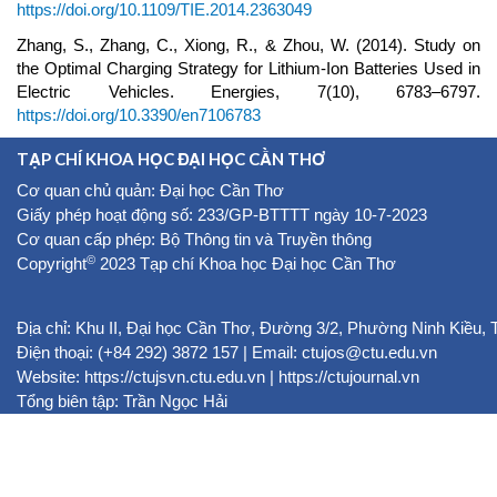
https://doi.org/10.1109/TIE.2014.2363049
Zhang, S., Zhang, C., Xiong, R., & Zhou, W. (2014). Study on
the Optimal Charging Strategy for Lithium-Ion Batteries Used in
Electric Vehicles. Energies, 7(10), 6783–6797.
https://doi.org/10.3390/en7106783
TẠP CHÍ KHOA HỌC ĐẠI HỌC CẦN THƠ
Cơ quan chủ quản: Đại học Cần Thơ
Giấy phép hoạt động số: 233/GP-BTTTT ngày 10-7-2023
Cơ quan cấp phép: Bộ Thông tin và Truyền thông
©
Copyright
2023 Tạp chí Khoa học Đại học Cần Thơ
Địa chỉ: Khu II, Đại học Cần Thơ, Đường 3/2, Phường Ninh Kiều,
Điện thoại: (+84 292) 3872 157 | Email: ctujos@ctu.edu.vn
Website:
https://ctujsvn.ctu.edu.vn
|
https://ctujournal.vn
Tổng biên tập: Trần Ngọc Hải