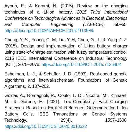
Ayoub, E., & Karami, N. (2015). Review on the charging
techniques of a Li-Ion battery,
2015 Third International
Conference on Technological Advances in Electrical, Electronics
and Computer Engineering (TAEECE)
, 50–55.
https://doi.org/10.1109/TAEECE.2015.7113599
.
Cheng, Y. S., Young, C. M, Liu, Y. H, Chen, G. J., & Yang Z. Z.
(2015). Design and implementation of Li-ion battery charger
using state-of-charge estimation with fuzzy temperature control.
2015 IEEE International Conference on Industrial Technology
(ICIT), 2075–2079.
https://doi.org/10.1109/ICIT.2015.7125402
Eshelman, L. J., & Schaffer, J. D. (1993). Real-coded genetic
algorithms and interval-schemata. Foundations of Genetic
Algorithms, 2, 187–202.
Goldar, A., Romagnoli, R., Couto, L. D., Nicotra, M., Kinnaert,
M., & Garone, E. (2021). Low-Complexity Fast Charging
Strategies Based on Explicit Reference Governors for Li-Ion
Battery Cells. IEEE Transactions on Control Systems
Technology, 29(4), 1597–1608.
https://doi.org/10.1109/TCST.2020.3010322