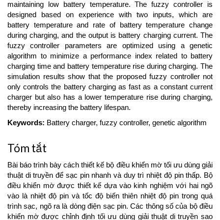
maintaining low battery temperature. The fuzzy controller is
designed based on experience with two inputs, which are
battery temperature and rate of battery temperature change
during charging, and the output is battery charging current. The
fuzzy controller parameters are optimized using a genetic
algorithm to minimize a performance index related to battery
charging time and battery temperature rise during charging. The
simulation results show that the proposed fuzzy controller not
only controls the battery charging as fast as a constant current
charger but also has a lower temperature rise during charging,
thereby increasing the battery lifespan.
Keywords:
Battery charger, fuzzy controller, genetic algorithm
Tóm tắt
Bài báo trình bày cách thiết kế bộ điều khiển mờ tối ưu dùng giải
thuật di truyền để sạc pin nhanh và duy trì nhiệt độ pin thấp. Bộ
điều khiển mờ được thiết kế dựa vào kinh nghiệm với hai ngõ
vào là nhiệt độ pin và tốc độ biến thiên nhiệt độ pin trong quá
trình sạc, ngõ ra là dòng điện sạc pin. Các thông số của bộ điều
khiển mờ được chỉnh định tối ưu dùng giải thuật di truyền sao