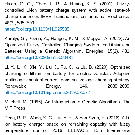
Hsieh, G. C., Chen, L. R., & Huang, K. S. (2001). Fuzzy-
controlled Li-ion battery charge system with active state-of-
charge controller. IEEE Transactions on Industrial Electronics,
48(3), 585–593.
https://doi.org/10.1109/41.925585
Károlyi, G., Pózna, A., Hangos, K. M., & Magyar, A. (2022). An
Optimized Fuzzy Controlled Charging System for Lithium-Ion
Batteries Using a Genetic Algorithm. Energies, 15(2), 481.
https://doi.org/10.3390/en15020481
Li, Y., Li, K., Xie, Y., Liu, J., Fu, C., & Liu, B. (2020). Optimized
charging of lithium-ion battery for electric vehicles: Adaptive
multistage constant current–constant voltage charging strategy.
Renewable Energy, 146, 2688–2699.
https://doi.org/10.1016/j.renene.2019.08.077
Mitchell, M. (1996). An Introduction to Genetic Algorithms. The
MIT Press.
Peng, B. R., Wang, S. C., Liu ,Y. H., & Yan-Syun, H. (2016). A Li-
ion battery charger based on remaining capacity with fuzzy
temperature control. 2016 IEEE/ACIS 15th International