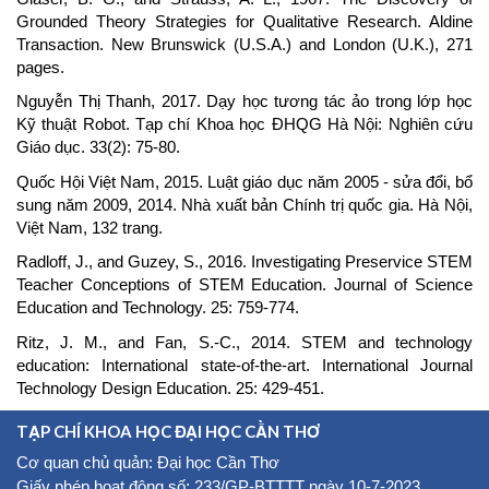
Grounded Theory Strategies for Qualitative Research. Aldine
Transaction. New Brunswick (U.S.A.) and London (U.K.), 271
pages.
Nguyễn Thị Thanh, 2017. Dạy học tương tác ảo trong lớp học
Kỹ thuật Robot. Tạp chí Khoa học ĐHQG Hà Nội: Nghiên cứu
Giáo dục. 33(2): 75-80.
Quốc Hội Việt Nam, 2015. Luật giáo dục năm 2005 - sửa đổi, bổ
sung năm 2009, 2014. Nhà xuất bản Chính trị quốc gia. Hà Nội,
Việt Nam, 132 trang.
Radloff, J., and Guzey, S., 2016. Investigating Preservice STEM
Teacher Conceptions of STEM Education. Journal of Science
Education and Technology. 25: 759-774.
Ritz, J. M., and Fan, S.-C., 2014. STEM and technology
education: International state-of-the-art. International Journal
Technology Design Education. 25: 429-451.
TẠP CHÍ KHOA HỌC ĐẠI HỌC CẦN THƠ
Cơ quan chủ quản: Đại học Cần Thơ
Giấy phép hoạt động số: 233/GP-BTTTT ngày 10-7-2023