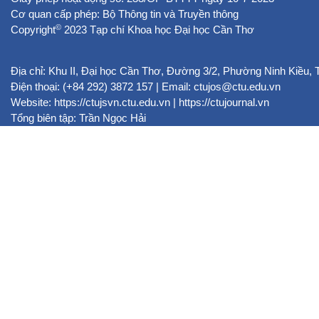
Cơ quan cấp phép: Bộ Thông tin và Truyền thông
©
Copyright
2023 Tạp chí Khoa học Đại học Cần Thơ
Địa chỉ: Khu II, Đại học Cần Thơ, Đường 3/2, Phường Ninh Kiều,
Điện thoại: (+84 292) 3872 157 | Email: ctujos@ctu.edu.vn
Website:
https://ctujsvn.ctu.edu.vn
|
https://ctujournal.vn
Tổng biên tập: Trần Ngọc Hải