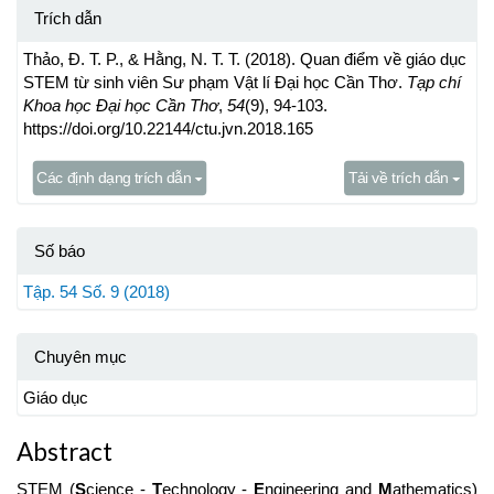
Trích dẫn
Thảo, Đ. T. P., & Hằng, N. T. T. (2018). Quan điểm về giáo dục
STEM từ sinh viên Sư phạm Vật lí Đại học Cần Thơ.
Tạp chí
Khoa học Đại học Cần Thơ
,
54
(9), 94-103.
https://doi.org/10.22144/ctu.jvn.2018.165
Các định dạng trích dẫn
Tải về trích dẫn
Số báo
Tập. 54 Số. 9 (2018)
Chuyên mục
Giáo dục
Abstract
STEM (
S
cience -
T
echnology -
E
ngineering and
M
athematics)