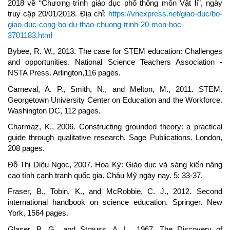
2018 về “Chương trình giáo dục phổ thông môn Vật lí”, ngày
truy cập 20/01/2018. Địa chỉ:
https://vnexpress.net/giao-duc/bo-
giao-duc-cong-bo-du-thao-chuong-trinh-20-mon-hoc-
3701183.html
Bybee, R. W., 2013. The case for STEM education: Challenges
and opportunities. National Science Teachers Association -
NSTA Press. Arlington,116 pages.
Carneval, A. P., Smith, N., and Melton, M., 2011. STEM.
Georgetown University Center on Education and the Workforce.
Washington DC, 112 pages.
Charmaz, K., 2006. Constructing grounded theory: a practical
guide through qualitative research. Sage Publications. London,
208 pages.
Đỗ Thị Diệu Ngọc, 2007. Hoa Kỳ: Giáo dục và sáng kiến nâng
cao tính cạnh tranh quốc gia. Châu Mỹ ngày nay. 5: 33-37.
Fraser, B., Tobin, K., and McRobbie, C. J., 2012. Second
international handbook on science education. Springer. New
York, 1564 pages.
Glaser, B. G., and Strauss, A. L., 1967. The Discovery of