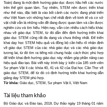
Toán) đang là một định hướng giáo dục được hầu hết các nước
trên thế giới quan tâm. Tuy nhiên, STEM nên được triển khai
như thế nào, đặc biệt là vào bối cảnh các nước đang phát triển
như Việt Nam với những hạn chế nhất định về kinh tế và cơ sở
vật chất vẫn là những vấn đề đang được quan tâm và cần được
nghiên cứu và tìm hiểu. Hiện nay, vẫn còn nhiều cách hiểu khác
nhau về giáo dục STEM, từ đó dẫn đến định hướng triển khai
giáo dục STEM cũng rất đa dạng và chưa thống nhất. Để triển
khai dạy học STEM hiệu quả và đồng bộ cần hiểu rõ nhận định
về giáo dục STEM của các nhà giáo dục và các nhà giáo dục
tương lai, từ đó tìm ra tiếng nói chung hoặc cách thức phù hợp
để triển khai định hướng giáo dục này nhằm góp phần nâng cao
hiệu quả đào tạo. Bài viết này trình bày ý kiến của 185 sinh viên
Sư phạm Vật lí các khóa 40, 41 và 42 của Đại học Cần Thơ về
giáo dục STEM, để từ đó có định hướng triển khai hướng dẫn
giảng dạy STEM phù hợp.
Từ khóa:
Giáo dục, STEM, Sư phạm Vật lí, Việt Nam
Article
Tài liệu tham khảo
Details
Bộ Giáo dục và Đào tạo, 2018. Dự thảo ngày 19 tháng 01 năm