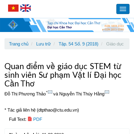
Main
Navigation
Toggl
Main
navig
Content
Sidebar
Trang chủ
Lưu trữ
Tập. 54 Số. 9 (2018)
Giáo dục
Quan điểm về giáo dục STEM từ
sinh viên Sư phạm Vật lí Đại học
Cần Thơ
*
Đỗ Thị Phương Thảo
và
Nguyễn Thị Thúy Hằng
* Tác giả liên hệ (dtpthao@ctu.edu.vn)
Article
Full Text:
PDF
Sidebar