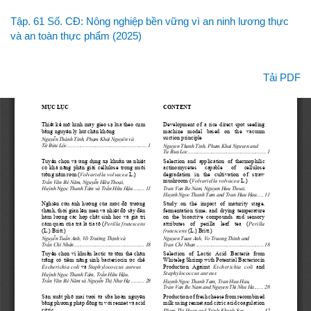
Quay
Tập. 61 Số. CĐ: Nông nghiệp bền vững vì an ninh lương thực
lại
và an toàn thực phẩm (2025)
chi
tiết
bài
Tải xuống
Tải PDF
viết