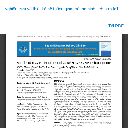
Quay
Nghiên cứu và thiết kế hệ thống giám sát an ninh tích hợp IoT
lại
chi
tiết
Tải xuống
Tải PDF
bài
viết