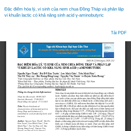
Quay
Đặc điểm hóa lý, vi sinh của nem chua Đồng Tháp và phân lập
lại
vi khuẩn lactic có khả năng sinh acid γ-aminobutyric
chi
tiết
bài
Tải xuống
Tải PDF
viết