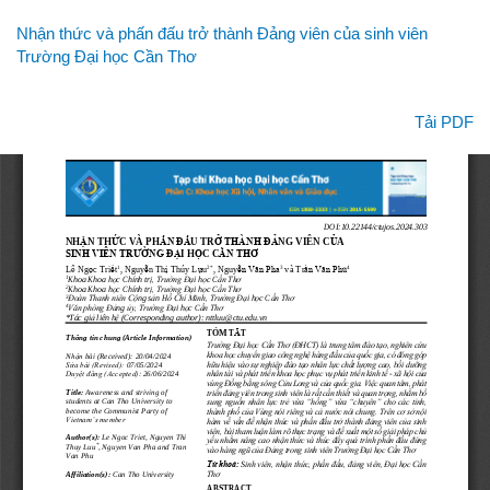
Quay
Nhận thức và phấn đấu trở thành Đảng viên của sinh viên
lại
Trường Đại học Cần Thơ
chi
tiết
bài
Tải xuống
Tải PDF
viết