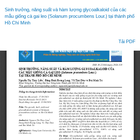
Quay
Sinh trưởng, năng suất và hàm lượng glycoalkaloid của các
lại
mẫu giống cà gai leo (Solanum procumbens Lour.) tại thành phố
chi
Hồ Chí Minh
tiết
bài
viết
Tải xuống
Tải PDF