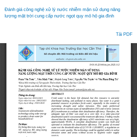
Quay
Đánh giá công nghệ xử lý nước nhiễm mặn sử dụng năng
lại
lượng mặt trời cung cấp nước ngọt quy mô hộ gia đình
chi
tiết
bài
Tải xuống
Tải PDF
viết