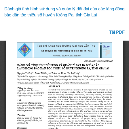
Quay
Đánh giá tình hình sử dụng và quản lý đất đai của các làng đồng
lại
bào dân tộc thiểu số huyện Krông Pa, tỉnh Gia Lai
chi
tiết
bài
Tải xuống
Tải PDF
viết