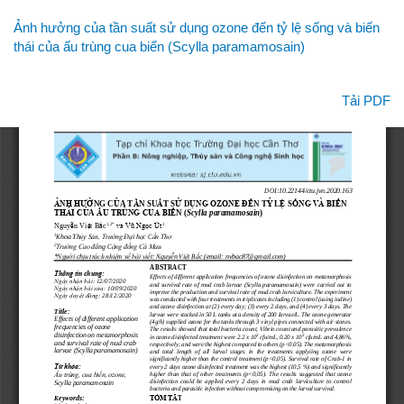
Quay
Ảnh hưởng của tần suất sử dụng ozone đến tỷ lệ sống và biến
lại
thái của ấu trùng cua biển (Scylla paramamosain)
chi
tiết
bài
Tải xuống
Tải PDF
viết