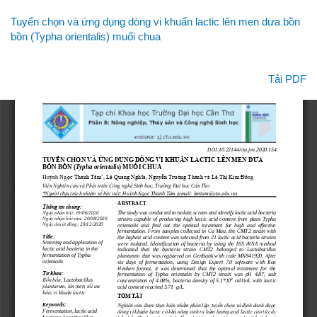
Quay
Tuyển chọn và ứng dụng dòng vi khuẩn lactic lên men dưa bồn
lại
bồn (Typha orientalis) muối chua
chi
tiết
bài
Tải xuống
Tải PDF
viết