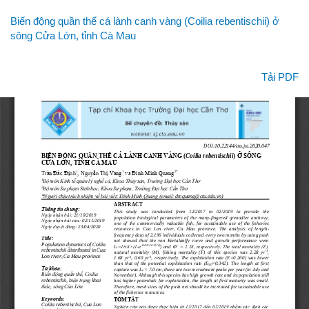
Quay
Biến động quần thể cá lành canh vàng (Coilia rebentischii) ở
lại
sông Cửa Lớn, tỉnh Cà Mau
chi
tiết
bài
Tải xuống
Tải PDF
viết