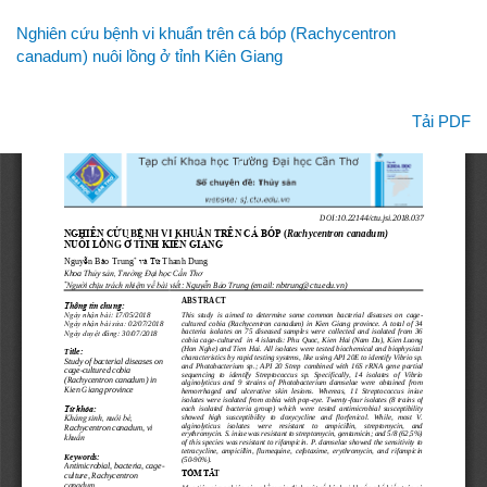
Quay
Nghiên cứu bệnh vi khuẩn trên cá bóp (Rachycentron
lại
canadum) nuôi lồng ở tỉnh Kiên Giang
chi
tiết
bài
Tải xuống
Tải PDF
viết