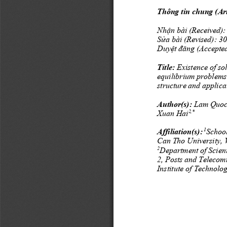
Thông tin chung
 (Ar
N
hận
bài (Received)
:
Sửa bài (Revised): 
30
Duyệt đăng (Accepte
Title:
Existence of sol
equilibrium problems
structure and applica
Author(s)
: 
Lam Quoc
2,*
Xuan Hai
 1
Affiliation(s)
:
School
Can Tho University, 
2
Department of Scien
2
, Posts and Telecom
Institute of Technolo