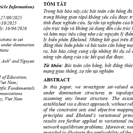
TÓM T
Ắ
T 
ticle Information)
Trong bài báo 
này
,
các bài toán cân bằng đa t
trong không gian tôpô không yêu cầu được tra
 27/09/2025 
tính
được nghiên cứu
. Sự tồn tại nghiệm của 
/10/2025
cận trực tiếp và không sử dụng đến cấu trúc 
d)
: 16/04/2026
và hàm mục tiêu cũng như các nguyên lý điể
lý biến phân Ekeland. Những kết quả trên đ
utions to set 
 under domination 
đẳng thức biến phâ
n và bài toán cân bằng mạ
tions
ra, 
bài báo cũng cung cấp những thí dụ số 
năng vận dụng của các kết quả đạt được.
1
 Anh
and 
Nguyen 
Từ khóa:
Bài toán cân bằng, bất đẳng thức
mạng giao thông, sự tồn tại nghiệm
 of Education,
ABSTRACT
Viet Nam;
In  this  paper,  we  investigate  set
-
valued  e
tific Fundamentals 
under   domination   structures   in   topologi
munications 
assuming  any  linear  structure.  The  existe
gy
, Viet Nam
established via a direct approach, without rel
of  the  
constraint sets and objective mapping
principles  and  Ekeland’s  variational  princ
results  are  further  applied  to  variational  ine
network equilibrium problems. Moreover, nu
provi
ded to illustrate the applicability of the