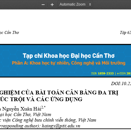
Zoom
Zoom
Out
In
ọ
c C
ần Thơ 
T
ậ
p 62
DOI:
10.2
NGHI
Ệ
M C
Ủ
A BÀI TOÁN CÂN B
ẰNG ĐA TRỊ
RÚC TRỘ
I VÀ CÁC 
Ứ
NG D
Ụ
NG
,
2
*
à
 Nguy
ễ
n Xuân H
ả
i
Đ ạ
i h
ọ
c C
ần Thơ
, Vi
ệ
t Nam
c vi
ệ
n Công ngh
ệ
bưu chính vi
ễ
n thông, Vi
ệ
t Nam
rresponding author)
: haingx@ptit.edu.vn 