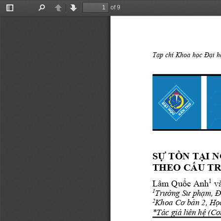
of 9
Toggle
Find
Previous
Next
Sidebar
T
ạ
p ch
í Khoa h
ọ
c Đ ạ
i h
S
Ự
 T
Ồ
N T
Ạ
I 
THEO C
ẤU T
1
Lâm Qu
ố
c Anh
 v
Trư ờng Sư phạ
m, 
1
Khoa Cơ b
ả
n 2, H
ọ
2
*Tác gi
ả
 liên h
ệ
 (Co