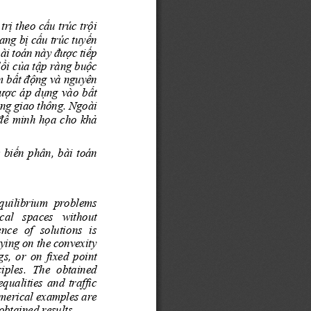
rị theo cấu trúc trội 
ng bị cấu trúc tuyến 
bài toán này được tiếp 
lồi của tập ràng buộc 
m bất động và nguyên 
ược áp dụng vào bất 
ng giao thông. Ngoài 
để minh họa cho k
hả 
 biến phân, bài toán 
quilibrium  problems 
cal   spaces   without   
nce  of  solutions  is  
ying on the convexity 
s, or on fixed point 
iples.  The  obtained 
qualities  and  traffic  
merical examples are 
 obtained results.