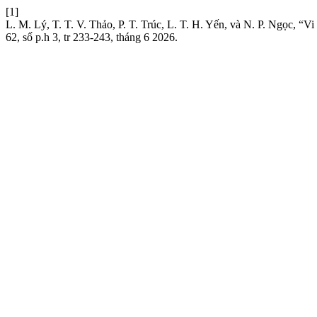
[1]
L. M. Lý, T. T. V. Thảo, P. T. Trúc, L. T. H. Yến, và N. P. Ngọc, 
62, số p.h 3, tr 233-243, tháng 6 2026.