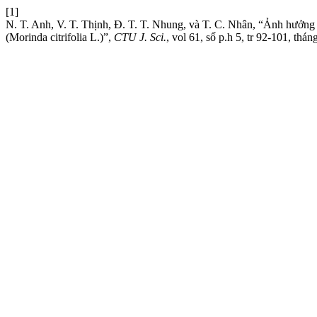
[1]
N. T. Anh, V. T. Thịnh, Đ. T. T. Nhung, và T. C. Nhân, “Ảnh hưởng c
(Morinda citrifolia L.)”,
CTU J. Sci.
, vol 61, số p.h 5, tr 92-101, thá