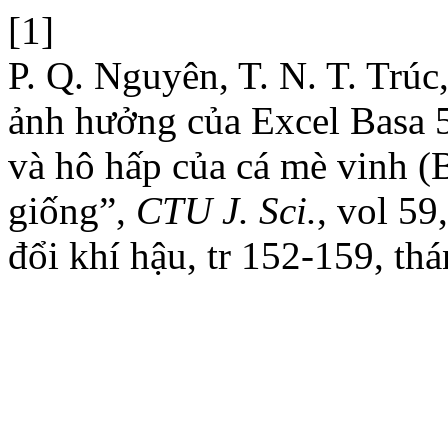
[1]
P. Q. Nguyên, T. N. T. Trúc
ảnh hưởng của Excel Basa 
và hô hấp của cá mè vinh
giống”,
CTU J. Sci.
, vol 5
đổi khí hậu, tr 152-159, th