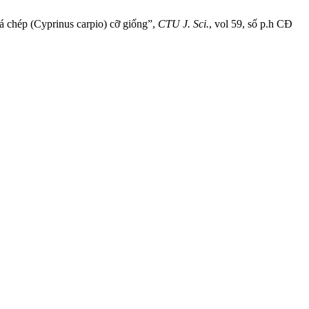
á chép (Cyprinus carpio) cỡ giống”,
CTU J. Sci.
, vol 59, số p.h CĐ