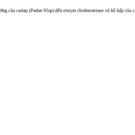
ởng của cartap (Padan 95sp) đến enzym cholinesterase và hô hấp của c